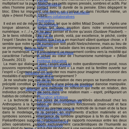
Fablab
multipliant sur la page blanche ces petits signes pressés, sombres et actifs. Par
Géolocalisation
elles l’homme prend contact avec la dureté de la pensée. Elles dégagent le
Images
bloc. Elles lui imposent une forme, un contour et, dans l’écriture même, un
Les mondes virtuels en éducation
style » (Henri Focillon, 1934)
Pratiques collaboratives
Podcasting
Il est en est de même du codeur, tel que le défini Milad Doueihi : « Après une
Smartphones
longue absence, le corps fait donc irruption dans notre environnement
Tableaux numériques
numérique. » /…/ « On ne peut penser et écrire qu’assis (Gustave Flaubert). –
Tablettes
Je te tiens nihiliste ! Être cul de plomb, voilà, par excellence, le péché, contre
Web radio
l’esprit ! Seules les pensées que l’on a en marchant vâlent quelque chose. » Iĺ
Webdocumentaire
semble que notre réalité numérique soit plutôt Nietzschéenne, mais au lieu de
eTwinning
se promener dans la nature, on se balade dans les espaces urbains, investis
Prospective
par le numérique. C’est précisément ce mouvement continu vers la mobilité qui
Ecosystème numérique
caractérise l’urbanisme virtuel au cœur de l’humanisme numérique » (Milad
Espaces
Doueihi, 2013)
Politique éducative
La main qui dialogue avec l’esprit voilà ici notre questionnement posé, nous
Scénarios prospectifs
pouvons reprendre sa formule de Kant « La main est la fenêtre ouverte sur
Temps
l’esprit » Comment peut-on solliciter nos mains pour imaginer et concevoir des
Réseaux sociaux
modalités d’apprentissage et d’enseignement ?
Algorithme
Je ne souhaite pas que de la décantation de mes propos se transforme en un
Données
précipité constitué de l’anecdote d’une pièce de plastique danoise manipulée.
Réseaux sociaux et champ scolaire
J’aimerais voir émerger une méthode de réflexion qui mette en relation, des
Sélection de ressources
individus producteurs de sens dans une relation main – esprit, préfigurant un
Bibliographies
habitus de collaboration.
Education artistique
« La technicité à deux pôles de nombreux vertébrés aboutissait chez les
Education environnementale
Anthropiens à la formation de deux couples fonctionnels (main-outil et face
Histoire
langage), faisant intervenir au premier rang la motricité de la main et de la face
Ressources citoyenneté
dans le modelage de la pensée en instruments d’action matérielle et en
Ressources sciences
symboles sonores. L’émergence du symbole graphique à la fin du règne des
Sites éducatifs
Paléanthropes suppose l’établissement de rapports nouveaux entre les deux
Sites pédagogiques
pôles opératoires, rapports exclusivement caractéristiques de l’humanité au
Sites ressources
sens étroit du terme, c’est-à-dire répondant à une pensée symbolisante, dans le