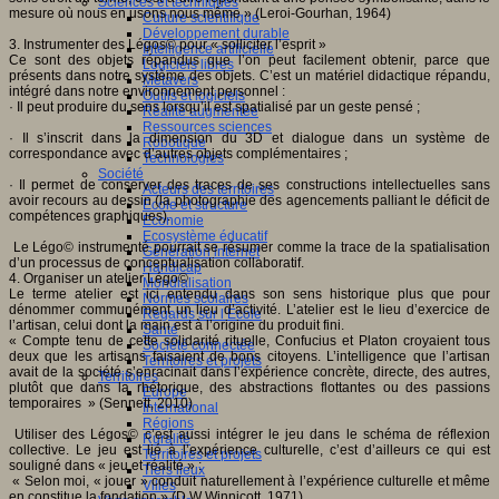
Sciences et techniques
mesure où nous en usons nous même » (Leroi-Gourhan, 1964)
Culture scientifique
Développement durable
3. Instrumenter des Légos© pour « solliciter l’esprit »
Intelligence artificielle
Ce sont des objets répandus que l’on peut facilement obtenir, parce que
Logiciels libres
présents dans notre système des objets. C’est un matériel didactique répandu,
Métavers
intégré dans notre environnement personnel :
Outils et logiciels
· Il peut produire du sens lorsqu’il est spatialisé par un geste pensé ;
Réalité augmentée
Ressources sciences
· Il s’inscrit dans la dimension du 3D et dialogue dans un système de
Robotique
correspondance avec d’autres objets complémentaires ;
Technologies
Société
· Il permet de conserver des traces de ses constructions intellectuelles sans
Acteurs des territoires
avoir recours au dessin (la photographie des agencements palliant le déficit de
Ecole et structure
compétences graphiques).
Economie
Ecosystème éducatif
Le Légo© instrumenté pourrait se résumer comme la trace de la spatialisation
Génération internet
d’un processus de conceptualisation collaboratif.
Handicap
4. Organiser un atelier Légo©
Mondialisation
Le terme atelier est ici entendu dans son sens historique plus que pour
Normes scolaires
dénommer communément un lieu d’activité. L’atelier est le lieu d’exercice de
Regards sur l’Ecole
l’artisan, celui dont la main est à l’origine du produit fini.
Santé
« Compte tenu de cette solidarité rituelle, Confucius et Platon croyaient tous
Société connectée
deux que les artisans faisaient de bons citoyens. L’intelligence que l’artisan
Territoires et projets
avait de la société s’enracinait dans l’expérience concrète, directe, des autres,
Territoires
plutôt que dans la rhétorique, des abstractions flottantes ou des passions
Europe
temporaires » (Sennett, 2010)
International
Régions
Utiliser des Légos© c’est aussi intégrer le jeu dans le schéma de réflexion
Ruralité
collective. Le jeu est lié à l’expérience culturelle, c’est d’ailleurs ce qui est
Territoires et projets
souligné dans « jeu et réalité » :
Tiers lieux
« Selon moi, « jouer » conduit naturellement à l’expérience culturelle et même
Villes
en constitue la fondation » (D.W Winnicott, 1971)