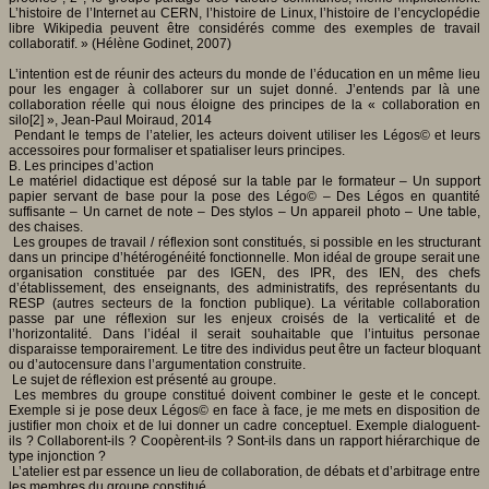
L’histoire de l’Internet au CERN, l’histoire de Linux, l’histoire de l’encyclopédie
libre Wikipedia peuvent être considérés comme des exemples de travail
collaboratif. » (Hélène Godinet, 2007)
L’intention est de réunir des acteurs du monde de l’éducation en un même lieu
pour les engager à collaborer sur un sujet donné. J’entends par là une
collaboration réelle qui nous éloigne des principes de la « collaboration en
silo[2] », Jean-Paul Moiraud, 2014
Pendant le temps de l’atelier, les acteurs doivent utiliser les Légos© et leurs
accessoires pour formaliser et spatialiser leurs principes.
B. Les principes d’action
Le matériel didactique est déposé sur la table par le formateur – Un support
papier servant de base pour la pose des Légo© – Des Légos en quantité
suffisante – Un carnet de note – Des stylos – Un appareil photo – Une table,
des chaises.
Les groupes de travail / réflexion sont constitués, si possible en les structurant
dans un principe d’hétérogénéité fonctionnelle. Mon idéal de groupe serait une
organisation constituée par des IGEN, des IPR, des IEN, des chefs
d’établissement, des enseignants, des administratifs, des représentants du
RESP (autres secteurs de la fonction publique). La véritable collaboration
passe par une réflexion sur les enjeux croisés de la verticalité et de
l’horizontalité. Dans l’idéal il serait souhaitable que l’intuitus personae
disparaisse temporairement. Le titre des individus peut être un facteur bloquant
ou d’autocensure dans l’argumentation construite.
Le sujet de réflexion est présenté au groupe.
Les membres du groupe constitué doivent combiner le geste et le concept.
Exemple si je pose deux Légos© en face à face, je me mets en disposition de
justifier mon choix et de lui donner un cadre conceptuel. Exemple dialoguent-
ils ? Collaborent-ils ? Coopèrent-ils ? Sont-ils dans un rapport hiérarchique de
type injonction ?
L’atelier est par essence un lieu de collaboration, de débats et d’arbitrage entre
les membres du groupe constitué.