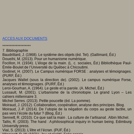
ACCES AUX DOCUMENTS
*******************
7. Bibliographie
Baudrillard, J. (1968). Le système des objets (éd. Tel). (Gallimard, Éd.)
Doueihi, M. (2013). Pour un humanisme numérique.
Focillon, H. (1934). L’éloge de la main. (L. c. sociales, Éd.) Bibliothèque Paul-
Émile-Boulet de l’Université du Québec à Chicoutimi.
Godinet, H. (2007). Le Campus numérique FORSE : analyses et témoignages.
(PURF, Éd.)
Jacques Wallet (sous la direction de). (2002). Le campus numérique Forse,
analyses et témoignages. (PURF, Éd.)
Leroi-Gourhan, A. (1964). Le geste et la parole. (A. Michel, Éd.)
Lussault, M. (2001). L’urbanisme de la chronotopie. Le grand Lyon – Les
cahiers millennaire 3.
Michel Serres. (2013). Petite poucette (éd. La pomme).
Moiraud, J. (2012). Collaboration, coopération, analyse des principes. Blog.
Moiraud, J.-P. (2014). De l’utopie de la négation du corps au geste tactile, un
pas vers l’école du futur ? (Blog, Éd.)
Sennett, R. (2010). Ce que sait la main . La culture de l’artisanat . Albin Michel.
Tallis, R. (2003). The hand : A philosophical inquiry in human being. Edimburg
University press.
Vial, S. (2013). L’être et l’écran. (PUF, Éd.)