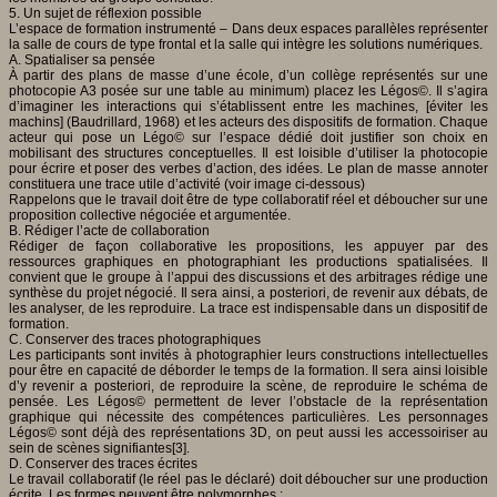
5. Un sujet de réflexion possible
L’espace de formation instrumenté – Dans deux espaces parallèles représenter
la salle de cours de type frontal et la salle qui intègre les solutions numériques.
A. Spatialiser sa pensée
À partir des plans de masse d’une école, d’un collège représentés sur une
photocopie A3 posée sur une table au minimum) placez les Légos©. Il s’agira
d’imaginer les interactions qui s’établissent entre les machines, [éviter les
machins] (Baudrillard, 1968) et les acteurs des dispositifs de formation. Chaque
acteur qui pose un Légo© sur l’espace dédié doit justifier son choix en
mobilisant des structures conceptuelles. Il est loisible d’utiliser la photocopie
pour écrire et poser des verbes d’action, des idées. Le plan de masse annoter
constituera une trace utile d’activité (voir image ci-dessous)
Rappelons que le travail doit être de type collaboratif réel et déboucher sur une
proposition collective négociée et argumentée.
B. Rédiger l’acte de collaboration
Rédiger de façon collaborative les propositions, les appuyer par des
ressources graphiques en photographiant les productions spatialisées. Il
convient que le groupe à l’appui des discussions et des arbitrages rédige une
synthèse du projet négocié. Il sera ainsi, a posteriori, de revenir aux débats, de
les analyser, de les reproduire. La trace est indispensable dans un dispositif de
formation.
C. Conserver des traces photographiques
Les participants sont invités à photographier leurs constructions intellectuelles
pour être en capacité de déborder le temps de la formation. Il sera ainsi loisible
d’y revenir a posteriori, de reproduire la scène, de reproduire le schéma de
pensée. Les Légos© permettent de lever l’obstacle de la représentation
graphique qui nécessite des compétences particulières. Les personnages
Légos© sont déjà des représentations 3D, on peut aussi les accessoiriser au
sein de scènes signifiantes[3].
D. Conserver des traces écrites
Le travail collaboratif (le réel pas le déclaré) doit déboucher sur une production
écrite. Les formes peuvent être polymorphes :