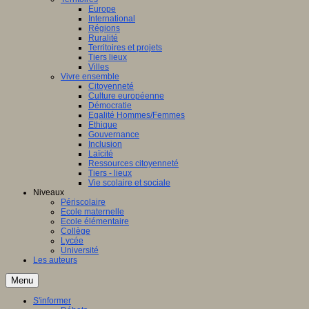
Europe
International
Régions
Ruralité
Territoires et projets
Tiers lieux
Villes
Vivre ensemble
Citoyenneté
Culture européenne
Démocratie
Egalité Hommes/Femmes
Ethique
Gouvernance
Inclusion
Laïcité
Ressources citoyenneté
Tiers - lieux
Vie scolaire et sociale
Niveaux
Périscolaire
Ecole maternelle
Ecole élémentaire
Collège
Lycée
Université
Les auteurs
Menu
S'informer