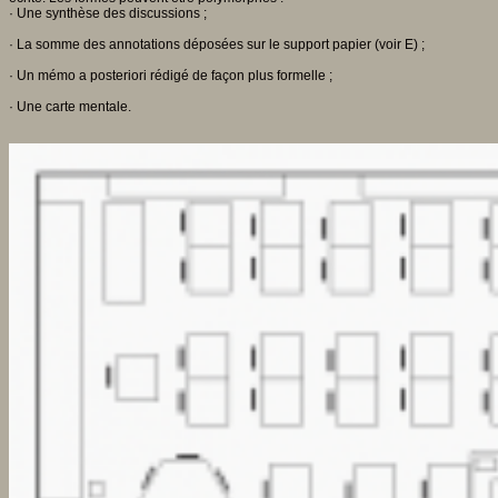
· Une synthèse des discussions ;
· La somme des annotations déposées sur le support papier (voir E) ;
· Un mémo a posteriori rédigé de façon plus formelle ;
· Une carte mentale.