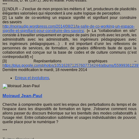
Winnicott, D. W. (1971). Jeu et réalité. Folio essais.
***
[1] NDLR – J’exclue de mon propos les métiers d ‘art, producteurs de plasticités
élégantes valorisées qui répondent à une autre logique de perception.
[2] La salle de co-working un espace signifié et signifiant pour construire
des savoirs
http://moiraudjp.wordpress.com/2014/08/21/la-salle-de-co-working-un-espace-
signifie-et-signifiant-pour-construire-des-savoirs/
. [« La "collaboration en silo"
consiste à travailler uniquement en groupe de pairs (les profs avec les profs, les
administratifs avec les administratifs, les ingénieurs pédagogiques avec
les ingénieurs pédagogiques…) . Il est important d’unir les réflexions de
personnes de services, de formation, de grades différents faute de quoi la
collaboration est conçue sur la base de codes et de culture communs (c’est
contreproductif) »]
[3] Représentations graphiques –
https://plus.google.com/photos/105162871257607734244/albums/5599936123
Dernière modification le mardi, 18 novembre 2014
Enjeux et évolutions
,
Moiraud Jean-Paul
Cherche à comprendre quels sont les enjeux des perturbations du temps et de
l'espace dans les dispositifs de formation en ligne. J'observe comment nous
allons passer du discours théorique sur les bienfaits des modes collaboratifs à
l'usage réel. Entre collaboration sublimée et usages individualistes de pouvoir,
quelle place pour le numérique ?
***