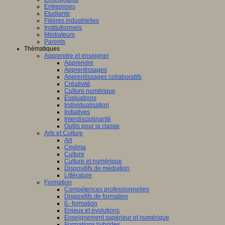
Entreprises
Etudiants
Filières industrielles
Institutionnels
Médiateurs
Parents
Thématiques
Apprendre et enseigner
Apprendre
Apprentissages
Apprentissages collaboratifs
Créativité
Culture numérique
Evaluations
Individualisation
Initiatives
Interdisciplinarité
Outils pour la classe
Arts et Culture
Art
Cinéma
Culture
Culture et numérique
Dispositifs de médiation
Littérature
Formation
Compétences professionnelles
Dispositifs de formation
E- formation
Enjeux et évolutions
Enseignement supérieur et numérique
Formations hybrides