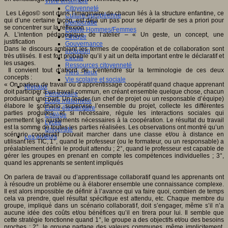
Vivre ensemble
Citoyenneté
Les Légos© sont dans l’imaginaire de chacun liés à la structure enfantine, ce
Culture européenne
qui d’une certaine façon, est déjà un pas pour se départir de ses a priori pour
Démocratie
se concentrer sur la réflexion.
Egalité Hommes/Femmes
A. L’intention pédagogique de l’atelier – « Un geste, un concept, une
Ethique
justification
Gouvernance
Dans le discours ambiant les termes de coopération et de collaboration sont
Inclusion
très utilisés. Il est fort probable qu’il y ait un delta important entre le déclaratif et
Laïcité
les usages.
Ressources citoyenneté
Il convient tout d’abord de s’entendre sur la terminologie de ces deux
Tiers - lieux
concepts :
Vie scolaire et sociale
« On parlera de travail ou d’apprentissage coopératif quand chaque apprenant
Niveaux
doit participer à un travail commun, en créant ensemble quelque chose, chacun
Périscolaire
produisant une part. Un leader (un chef de projet ou un responsable d’équipe)
Ecole maternelle
élabore le scénario, supervise l’ensemble du projet, collecte les différentes
Ecole élémentaire
parties produites, et si nécessaire, régule les interactions sociales qui
Collège
permettent les ajustements nécessaires à la coopération. Le résultat du travail
Lycée
est la somme de toutes les parties réalisées. Les observations ont montré qu’un
Université
scénario coopératif pouvait marcher dans une classe et/ou à distance en
Les auteurs
utilisant les TIC, 1°, quand le professeur (ou le formateur, ou un responsable) a
préalablement défini le produit attendu ; 2°, quand le professeur est capable de
gérer les groupes en prenant en compte les compétences individuelles ; 3°,
quand les apprenants se sentent impliqués
On parlera de travail ou d’apprentissage collaboratif quand les apprenants ont
à résoudre un problème ou à élaborer ensemble une connaissance complexe.
Il est alors impossible de définir à l’avance qui va faire quoi, combien de temps
cela va prendre, quel résultat spécifique est attendu, etc. Chaque membre du
groupe, impliqué dans un scénario collaboratif, doit s’engager, même s’il n’a
aucune idée des coûts et/ou bénéfices qu’il en tirera pour lui. Il semble que
cette stratégie fonctionne quand 1°, le groupe a des objectifs et/ou des besoins
proches ; 2°, le groupe partage des valeurs communes, même implicitement.