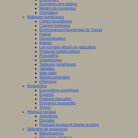
Evolutions des métiers
Métiers du numérique
Orientation
Pratiques numériques
Cartes heuristiques
Classes inversées
Environnement Numérique de Travail
Fablab
Géolocalisation
Images
Les mondes virtuels en éducation
Pratiques collaboratives
Podcasting
Smartphones
Tableaux numériques
Tablettes
Web radio
Webdocumentaire
eTwinning
Prospective
Ecosystème numérique
Espaces
Politique éducative
Scénarios prospectifs
Temps
Réseaux sociaux
Algorithme
Données
Réseaux sociaux et champ scolaire
Sélection de ressources
Bibliographies
Education artistique