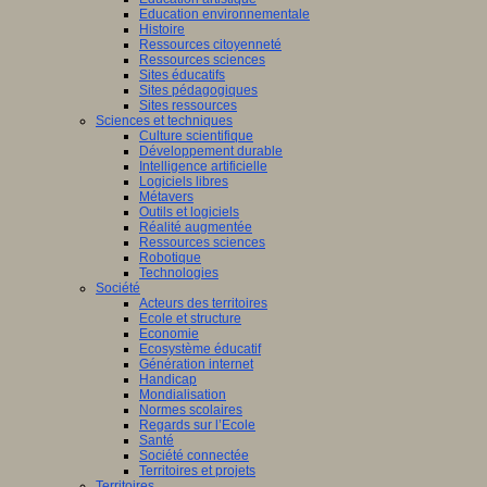
Education environnementale
Histoire
Ressources citoyenneté
Ressources sciences
Sites éducatifs
Sites pédagogiques
Sites ressources
Sciences et techniques
Culture scientifique
Développement durable
Intelligence artificielle
Logiciels libres
Métavers
Outils et logiciels
Réalité augmentée
Ressources sciences
Robotique
Technologies
Société
Acteurs des territoires
Ecole et structure
Economie
Ecosystème éducatif
Génération internet
Handicap
Mondialisation
Normes scolaires
Regards sur l’Ecole
Santé
Société connectée
Territoires et projets
Territoires