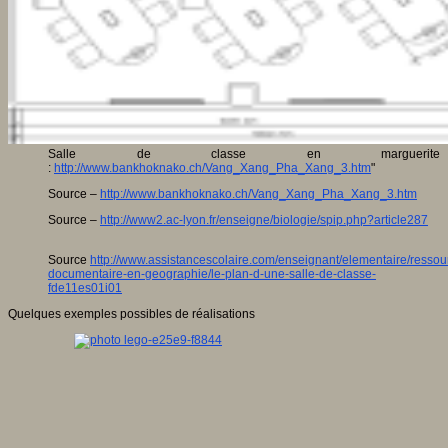
Salle de classe en marguerite
:
http://www.bankhoknako.ch/Vang_Xang_Pha_Xang_3.htm
"
Source –
http://www.bankhoknako.ch/Vang_Xang_Pha_Xang_3.htm
Source –
http://www2.ac-lyon.fr/enseigne/biologie/spip.php?article287
Source
http://www.assistancescolaire.com/enseignant/elementaire/ressou
documentaire-en-geographie/le-plan-d-une-salle-de-classe-
fde11es01i01
Quelques exemples possibles de réalisations