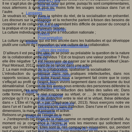
Jeux 4/12 ans
Il ne s’agit plus de déterminer celui qui prime, puisqu’ils sont complémentaires,
Jeux sérieux
nous alternons à dose plus ou moins forte les usages sociaux dans l’un et
Jeux vidéo
l’autre.
Langages
Je voudrais ici, rester dans la sphère du réel, de la socialisation en présentiel.
Ecriture
Les discours sur la pédagogie et la recherche parlent à foison des besoins de
Humour
coopérer et de collaborer. Il est cependant très difficile de passer du concept à
Langue orale
la pratique et ce pour plusieurs raisons :
Langues vivantes
La culture individualiste qui règne à l’éducation nationale ;
Lecture
Programmation
La culture pyramidale qui est très ancrée dans les habitudes et qui développe
Médias
plutôt une culture de l’opposition qu’une culture de la collaboration.
Compétences informationnelles
Culture des médias
D’ailleurs il est peut être utile de se poser au préalable la question de la nature
Curation
de la collaboration entre individus ? Est ce toujours une valeur positive ? Peut-
Droits
elle être négative ? Il est nécessaire de passer par le préalable réflexif (Jean-
Education aux médias
Paul Moiraud, 2012) avant de se lancer dans une action.
Information et nouveaux médias
2. La main instrument de la collaboration, spatialiser la socialisation
Identité numérique
L’introduction du numérique dans nos pratiques intellectuelles, dans nos
Internet responsable
rapports sociaux, dans notre travail nous a largement fait croire que le corps
Littératie numérique
s’effaçait au profit de l’esprit. Nous vivons largement dans ce fantasme du tout
Publication
dématérialisé. Combien de fois avons nous entendu des personnes défendre la
Réseaux sociaux
suppression des amphithéâtres, la réduction des tailles des salles etc. Dans
Métiers
cette forme d’esprit, le réel s’oppose au virtuel, or … Je m’appuierais sur le
Entrepreneuriat
principe qu’il n’y a pas de distinction entre le réel et le virtuel, thèse défendue
Entreprises
dans « L’Être et l’écran » par (Stéphane Vial, 2013). Nous exerçons notre vie
Evolutions des métiers
dans l’un et l’autre de ces espaces sans distinction. Dans l’une et l’autre de ces
Métiers du numérique
dimensions, la main est présente et active.
Orientation
Relisons un passage de l’éloge de la main :
Pratiques numériques
« J’entreprends cet éloge de la main comme on remplit un devoir d’amitié. Au
Cartes heuristiques
moment où je commence à l’écrire, je vois les miennes qui sollicitent mon
Classes inversées
esprit, qui l’entraînent. Elles sont là, ces compagnes inlassables, qui, pendant
Environnement Numérique de Travail
tant d’années, ont fait leur besogne, l’une maintenant en place le papier, l’autre