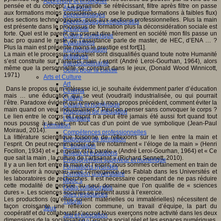
Apprendre et enseigner
pensée et du concept. La pyramide se rétrécissant, filtre après filtre on passe
Apprendre
aux formations moins considérées (on ose le pudique formations à faibles flux)
Apprentissages
des sections technologiques, puis aux sections professionnelles. Plus la main
Apprentissages collaboratifs
est présente dans le processus de formation plus la déconsidération sociale est
Créativité
forte. Quel est le parent qui oserait dire fièrement en société mon fils passe un
Culture numérique
bac pro quand le reste de l’assistance parle de master, de HEC, d’ENA … ?
Evaluations
Plus la main est présente moins le prestige est fort[1].
Individualisation
La main et le processus industriel sont disqualifiés quand toute notre Humanité
Initiatives
s’est construite sur l’artefact main / esprit (André Leroi-Gourhan, 1964), alors
Interdisciplinarité
même que la personnalité se construit dans le jeux, (Donald Wood Winnicott,
Outils pour la classe
1971)
Arts et Culture
Art
Dans le propos qui m’intéresse ici, je souhaite évidemment parler d’éducation
Cinéma
mais … une éducation qui se veut (voudrait) industrialisée, ou qui pourrait
Culture
l’être. Paradoxe évident qui renvoie à mon propos précédent, comment éviter la
Culture et numérique
main quand on veut industrialiser ? Peut-on penser sans convoquer le corps ?
Dispositifs de médiation
Le lien entre le corps et l’esprit n’a peut être jamais été aussi fort quand tout
Littérature
nous pousse à le nier, en tout cas d’un point de vue symbolique (Jean-Paul
Formation
Moiraud, 2014).
Compétences professionnelles
La littérature scientifique foisonne de réflexions sur le lien entre la main et
Dispositifs de formation
l’esprit. On peut recommander de lire notamment « l’éloge de la main » (Henri
E- formation
Focillon, 1934) et « Le geste et la parole » (André Leroi-Gourhan, 1964) et « Ce
Enjeux et évolutions
que sait la main , la culture de l’artisanat » (Richard Sennett, 2010).
Enseignement supérieur et numérique
Il y a un lien fort entre la main et l’esprit, nous sommes certainement en train de
Formations hybrides
le découvrir à nouveau avec l’émergence des Fablab dans les Universités et
Formation universitaire
les laboratoires de recherches. Il est nécessaire cependant de ne pas réduire
Mooc’s
cette modalité de pensée au seul domaine que l’on qualifie de « sciences
Outils collaboratifs
dures ». Les sciences sociales se prêtent aussi à l’exercice.
Sites ressources
Les productions (qu’elles soient matérielles ou immatérielles) nécessitent de
Tutorat
façon croissante une réflexion commune, un travail d’équipe, la part du
Jeux
coopératif et du collaboratif s’accroit.Nous exerçons notre activité dans les deux
Jeu et éducation
dimensions de la socialisation : l’espace social réel et les espaces numériques.