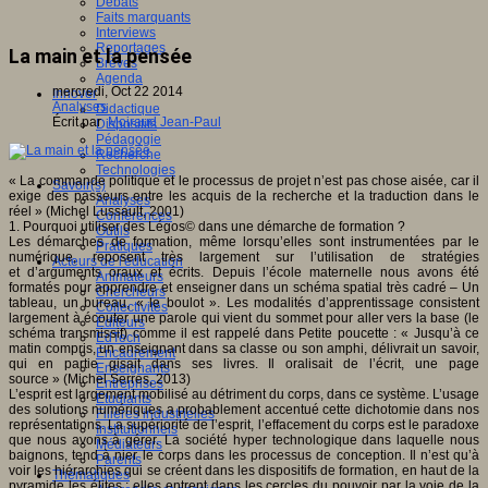
Débats
Faits marquants
Interviews
Reportages
La main et la pensée
Brèves
Agenda
mercredi, Oct 22 2014
Innover
Analyses
Didactique
Écrit par
Moiraud Jean-Paul
Dispositifs
Pédagogie
Recherche
Technologies
« La commande politique et le processus de projet n’est pas chose aisée, car il
Savoir(s)
exige des passeurs entre les acquis de la recherche et la traduction dans le
Analyses
réel » (Michel Lussault, 2001)
Conférences
1. Pourquoi utiliser des Légos© dans une démarche de formation ?
Outils
Les démarches de formation, même lorsqu’elles sont instrumentées par le
Pratiques
numérique, reposent très largement sur l’utilisation de stratégies
Acteurs de l'éducation
et d’arguments oraux et écrits. Depuis l’école maternelle nous avons été
Animateurs
formatés pour apprendre et enseigner dans un schéma spatial très cadré – Un
Chercheurs
tableau, un bureau, « le boulot ». Les modalités d’apprentissage consistent
Collectivités
largement à écouter une parole qui vient du sommet pour aller vers la base (le
Editeurs
schéma transmissif) comme il est rappelé dans Petite poucette : « Jusqu’à ce
EdTech
matin compris, un enseignant dans sa classe ou son amphi, délivrait un savoir,
Encadrement
qui en partie gisait dans ses livres. Il oralisait de l’écrit, une page
Enseignants
source » (Michel Serres, 2013)
Entreprises
L’esprit est largement mobilisé au détriment du corps, dans ce système. L’usage
Etudiants
des solutions numériques a probablement accentué cette dichotomie dans nos
Filières industrielles
représentations. La supériorité de l’esprit, l’effacement du corps est le paradoxe
Institutionnels
que nous avons à gérer. La société hyper technologique dans laquelle nous
Médiateurs
baignons, tend à nier le corps dans les processus de conception. Il n’est qu’à
Parents
voir les hiérarchies qui se créent dans les dispositifs de formation, en haut de la
Thématiques
pyramide les élites : elles entrent dans les cercles du pouvoir par la voie de la