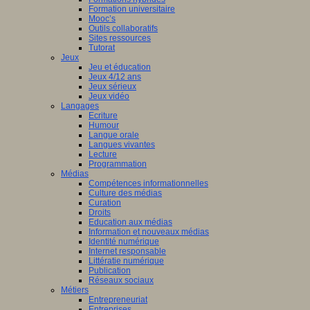
Formation universitaire
Mooc’s
Outils collaboratifs
Sites ressources
Tutorat
Jeux
Jeu et éducation
Jeux 4/12 ans
Jeux sérieux
Jeux vidéo
Langages
Ecriture
Humour
Langue orale
Langues vivantes
Lecture
Programmation
Médias
Compétences informationnelles
Culture des médias
Curation
Droits
Education aux médias
Information et nouveaux médias
Identité numérique
Internet responsable
Littératie numérique
Publication
Réseaux sociaux
Métiers
Entrepreneuriat
Entreprises