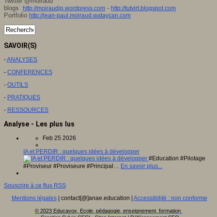
Twitter @moiraud
blogs
-
http://moiraudjp.wordpress.com
http://tutvirt.blogspot.com
Portfolio
http://jean-paul.moiraud.wataycan.com
SAVOIR(S)
-
ANALYSES
-
CONFERENCES
-
OUTILS
-
PRATIQUES
-
RESSOURCES
Analyse - Les plus lus
Feb 25 2026
IA et PERDIR : quelques idées à développer
#Education #Pilotage
#Proviseur #Proviseure #Principal…
En savoir plus...
Souscrire à ce flux RSS
Mentions légales
| contact[@]anae.education |
Accessibilité : non conforme
© 2023 Educavox, Ecole, pédagogie, enseignement, formation