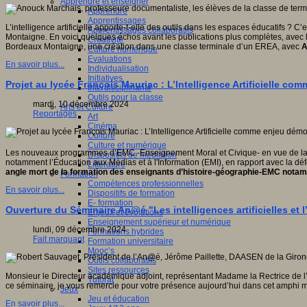
Apprendre et enseigner
Apprendre
Apprentissages
L’intelligence artificielle apporte-t-elle des outils dans les espaces éducatifs ?
Apprentissages collaboratifs
Montaigne. En voici quelques échos avant les publications plus complètes, avec l
Créativité
Bordeaux Montaigne, une création dans une classe terminale d’un EREA, avec
A
Culture numérique
Evaluations
En savoir plus...
Individualisation
Initiatives
Projet au lycée François Mauriac : L’Intelligence Artificielle c
Interdisciplinarité
Outils pour la classe
mardi, 10 décembre 2024
Arts et Culture
Reportages
Art
Cinéma
Culture
Culture et numérique
Les nouveaux programmes d’EMC -Enseignement Moral et Civique- en vue de la 
Dispositifs de médiation
notamment l’Éducation aux Médias et à l'Information (EMI), en rapport avec la défense
Littérature
angle mort de la formation des enseignants d’histoire-géographie-EMC nota
Formation
Compétences professionnelles
En savoir plus...
Dispositifs de formation
E- formation
Ouverture du Séminaire An@é "Les intelligences artificielles et l’
Enjeux et évolutions
Enseignement supérieur et numérique
lundi, 09 décembre 2024
Formations hybrides
Fait marquant
Formation universitaire
Mooc’s
Outils collaboratifs
Sites ressources
Monsieur le Directeur académique adjoint, représentant Madame la Rectrice de l
Tutorat
ce séminaire, je vous remercie pour votre présence aujourd’hui dans cet amphi mi
Jeux
Jeu et éducation
En savoir plus...