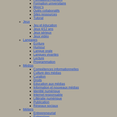
Formation universitaire
Mooc’s
Outils collaboratifs
Sites ressources
Tutorat
Jeux
Jeu et éducation
Jeux 4/12 ans
Jeux sérieux
Jeux vidéo
Langages
Ecriture
Humour
Langue orale
Langues vivantes
Lecture
Programmation
Médias
Compétences informationnelles
Culture des médias
Curation
Droits
Education aux médias
Information et nouveaux médias
Identité numérique
Internet responsable
Littératie numérique
Publication
Réseaux sociaux
Métiers
Entrepreneuriat
Entreprises