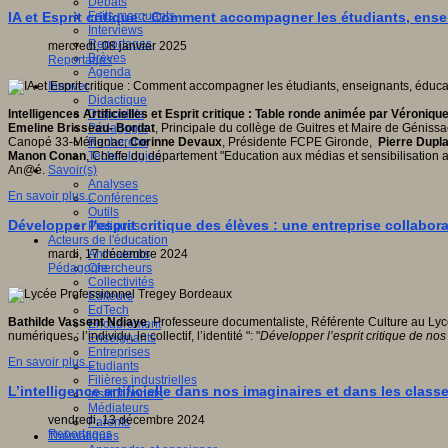
Débats
Faits marquants
IA et Esprit critique : Comment accompagner les étudiants, ense
Interviews
Reportages
mercredi, 08 janvier 2025
Brèves
Reportages
Agenda
Innover
Didactique
Dispositifs
Intelligences Artificielles et Esprit critique : Table ronde animée par Véron
Pédagogie
Emeline Brisseau- Bordat
, Principale du collège de Guitres et Maire de Géniss
Recherche
Canopé 33-Mérignac,
Corinne Devaux
, Présidente FCPE Gironde,
Pierre Dupl
Technologies
Manon Conan
, Cheffe du département "Education aux médias et sensibilisation 
Savoir(s)
An@é.
Analyses
En savoir plus...
Conférences
Outils
Développer l'esprit critique des élèves : une entreprise collabora
Pratiques
Acteurs de l'éducation
Animateurs
mardi, 17 décembre 2024
Chercheurs
Pédagogie
Collectivités
Editeurs
EdTech
Bathilde Vassent Ndiaye
, Professeure documentaliste, Référente Culture au Lycée
Encadrement
numériques : l’individu, le collectif, l’identité ": "
Développer l’esprit critique de nos 
Enseignants
Entreprises
En savoir plus...
Etudiants
Filières industrielles
L’intelligence artificielle dans nos imaginaires et dans les class
Institutionnels
Médiateurs
vendredi, 13 décembre 2024
Parents
Reportages
Thématiques