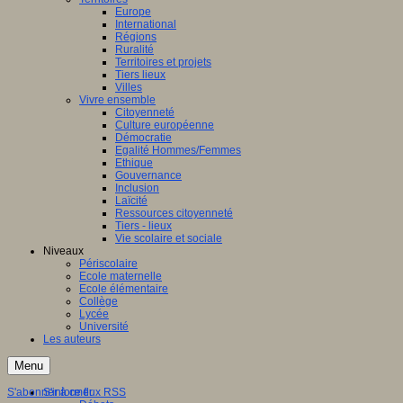
Europe
International
Régions
Ruralité
Territoires et projets
Tiers lieux
Villes
Vivre ensemble
Citoyenneté
Culture européenne
Démocratie
Egalité Hommes/Femmes
Ethique
Gouvernance
Inclusion
Laïcité
Ressources citoyenneté
Tiers - lieux
Vie scolaire et sociale
Niveaux
Périscolaire
Ecole maternelle
Ecole élémentaire
Collège
Lycée
Université
Les auteurs
Menu
S'abonner à ce flux RSS
S'informer