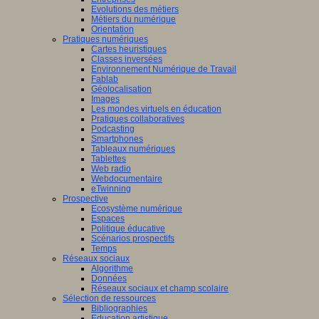
Evolutions des métiers
Métiers du numérique
Orientation
Pratiques numériques
Cartes heuristiques
Classes inversées
Environnement Numérique de Travail
Fablab
Géolocalisation
Images
Les mondes virtuels en éducation
Pratiques collaboratives
Podcasting
Smartphones
Tableaux numériques
Tablettes
Web radio
Webdocumentaire
eTwinning
Prospective
Ecosystème numérique
Espaces
Politique éducative
Scénarios prospectifs
Temps
Réseaux sociaux
Algorithme
Données
Réseaux sociaux et champ scolaire
Sélection de ressources
Bibliographies
Education artistique