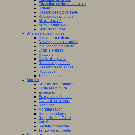
Education environnementale
Histoire
Ressources citoyenneté
Ressources sciences
Sites éducatifs
Sites pédagogiques
Sites ressources
Sciences et techniques
Culture scientifique
Développement durable
Intelligence artificielle
Logiciels libres
Métavers
Outils et logiciels
Réalité augmentée
Ressources sciences
Robotique
Technologies
Société
Acteurs des territoires
Ecole et structure
Economie
Ecosystème éducatif
Génération internet
Handicap
Mondialisation
Normes scolaires
Regards sur l’Ecole
Santé
Société connectée
Territoires et projets
Territoires