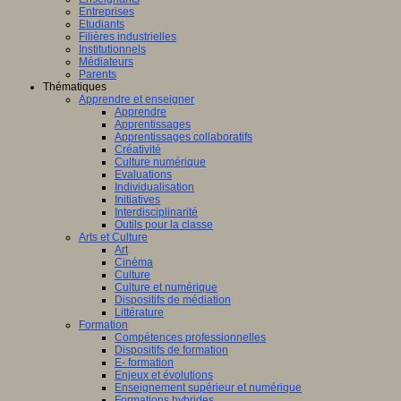
Entreprises
Etudiants
Filières industrielles
Institutionnels
Médiateurs
Parents
Thématiques
Apprendre et enseigner
Apprendre
Apprentissages
Apprentissages collaboratifs
Créativité
Culture numérique
Evaluations
Individualisation
Initiatives
Interdisciplinarité
Outils pour la classe
Arts et Culture
Art
Cinéma
Culture
Culture et numérique
Dispositifs de médiation
Littérature
Formation
Compétences professionnelles
Dispositifs de formation
E- formation
Enjeux et évolutions
Enseignement supérieur et numérique
Formations hybrides