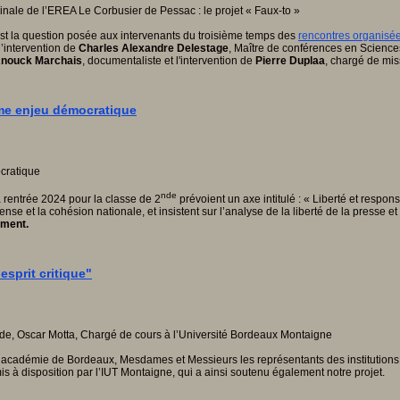
 C’est la question posée aux intervenants du troisième temps des
rencontres organisé
’intervention de
Charles Alexandre Delestage
, Maître de conférences en Sciences 
nouck Marchais
, documentaliste et l'intervention de
Pierre Duplaa
, chargé de mi
omme enjeu démocratique
nde
rentrée 2024 pour la classe de 2
prévoient un axe intitulé : « Liberté et respons
 et la cohésion nationale, et insistent sur l’analyse de la liberté de la presse et de l
mment.
esprit critique"
’académie de Bordeaux, Mesdames et Messieurs les représentants des institutions 
s à disposition par l’IUT Montaigne, qui a ainsi soutenu également notre projet.