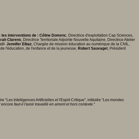
c les interventions de : Céline Domenc
, Directrice d'exploitation Cap Sciences,
rah Clarens
, Directrice Territoriale Adjointe Nouvelle Aquitaine, Directrice Atelier
tif-
Jennifer Elbaz
, Chargée de mission éducation au numérique de la CNIL,
de l'éducation, de l'enfance et de la jeunesse,
Robert Sauvaget
, Président
es Intelligences Artificielles et l'Esprit Critique", intitulée "Les mondes
 encore faut-il l'avoir travaillé en amont et hors contexte
."