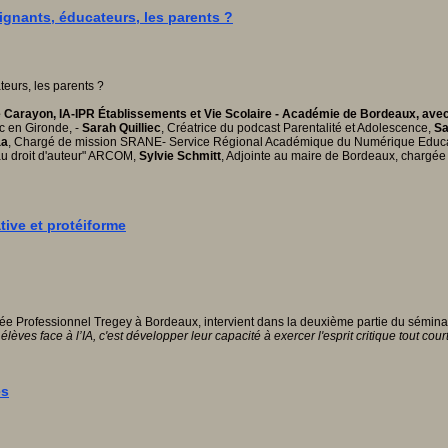
ignants, éducateurs, les parents ?
ique Carayon, IA-IPR Établissements et Vie Scolaire - Académie de Bordeaux, ave
ac en Gironde, -
Sarah Quilliec
, Créatrice du podcast Parentalité et Adolescence,
Sa
aa
, Chargé de mission SRANE- Service Régional Académique du Numérique Educa
au droit d'auteur" ARCOM,
Sylvie Schmitt
, Adjointe au maire de Bordeaux, chargée 
tive et protéiforme
 Professionnel Tregey à Bordeaux, intervient dans la deuxième partie du séminaire "L
élèves face à l’IA, c'est développer leur capacité à exercer l'esprit critique tout court
es