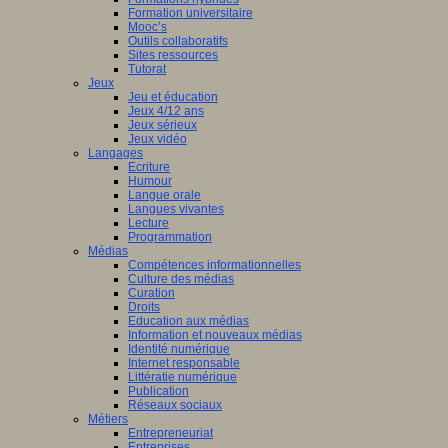
Formation universitaire
Mooc’s
Outils collaboratifs
Sites ressources
Tutorat
Jeux
Jeu et éducation
Jeux 4/12 ans
Jeux sérieux
Jeux vidéo
Langages
Ecriture
Humour
Langue orale
Langues vivantes
Lecture
Programmation
Médias
Compétences informationnelles
Culture des médias
Curation
Droits
Education aux médias
Information et nouveaux médias
Identité numérique
Internet responsable
Littératie numérique
Publication
Réseaux sociaux
Métiers
Entrepreneuriat
Entreprises