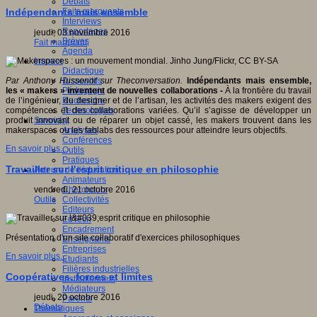
Débats
Faits marquants
Indépendants mais ensemble
Interviews
Reportages
jeudi, 03 novembre 2016
Brèves
Fait marquant
Agenda
Innover
Didactique
Dispositifs
Par Anthony Hussenot sur Theconversation.
Indépendants mais ensemble,
Pédagogie
les « makers » inventent de nouvelles collaborations -
À la frontière du travail
Recherche
de l’ingénieur, du designer et de l’artisan, les activités des makers exigent des
Technologies
compétences et des collaborations variées. Qu’il s’agisse de développer un
Savoir(s)
produit innovant ou de réparer un objet cassé, les makers trouvent dans les
Analyses
makerspaces ou les fablabs des ressources pour atteindre leurs objectifs.
Conférences
En savoir plus...
Outils
Pratiques
Travailler sur l'esprit critique en philosophie
Acteurs de l'éducation
Animateurs
Chercheurs
vendredi, 21 octobre 2016
Collectivités
Outils
Editeurs
EdTech
Encadrement
Présentation d'un site collaboratif d'exercices philosophiques
Enseignants
Entreprises
En savoir plus...
Etudiants
Filières industrielles
Coopératives, forces et limites
Institutionnels
Médiateurs
jeudi, 20 octobre 2016
Parents
Débats
Thématiques