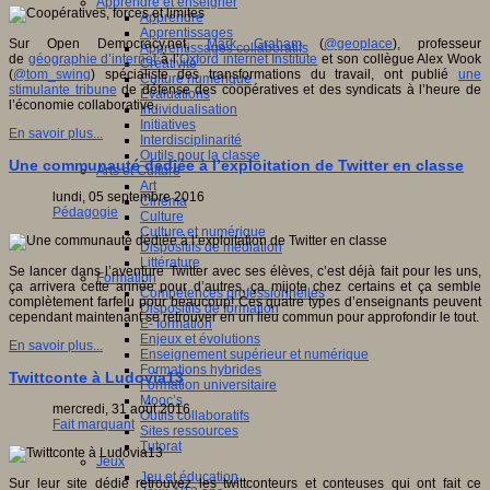
Apprendre et enseigner
Apprendre
Apprentissages
Sur Open Democracy.net,
Mark Graham
(
@geoplace
), professeur
Apprentissages collaboratifs
de
géographie d’internet
à l’
Oxford internet Institute
et son collègue Alex Wook
Créativité
(
@tom_swing
) spécialiste des transformations du travail, ont publié
une
Culture numérique
stimulante tribune
de défense des coopératives et des syndicats à l’heure de
Evaluations
l’économie collaborative.
Individualisation
Initiatives
En savoir plus...
Interdisciplinarité
Outils pour la classe
Une communauté dédiée à l’exploitation de Twitter en classe
Arts et Culture
Art
lundi, 05 septembre 2016
Cinéma
Pédagogie
Culture
Culture et numérique
Dispositifs de médiation
Littérature
Se lancer dans l’aventure Twitter avec ses élèves, c’est déjà fait pour les uns,
Formation
ça arrivera cette année pour d’autres, ça mijote chez certains et ça semble
Compétences professionnelles
complètement farfelu pour beaucoup! Ces quatre types d’enseignants peuvent
Dispositifs de formation
cependant maintenant se retrouver en un lieu commun pour approfondir le tout.
E- formation
Enjeux et évolutions
En savoir plus...
Enseignement supérieur et numérique
Formations hybrides
Twittconte à Ludovia13
Formation universitaire
Mooc’s
mercredi, 31 août 2016
Outils collaboratifs
Fait marquant
Sites ressources
Tutorat
Jeux
Jeu et éducation
Sur leur site dédié retrouvez les twittconteurs et conteuses qui ont fait ce