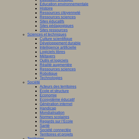
Education environnementale
Histoire
Ressources citoyenneté
Ressources sciences
Sites éducatifs
Sites pédagogiques
Sites ressources
Sciences et techniques
Culture scientifique
Développement durable
Intelligence artificielle
Logiciels libres
Métavers
Outils et logiciels
Réalité augmentée
Ressources sciences
Robotique
Technologies
Société
Acteurs des territoires
Ecole et structure
Economie
Ecosystème éducatif
Génération internet
Handicap
Mondialisation
Normes scolaires
Regards sur l’Ecole
Santé
Société connectée
Territoires et projets
Territoires