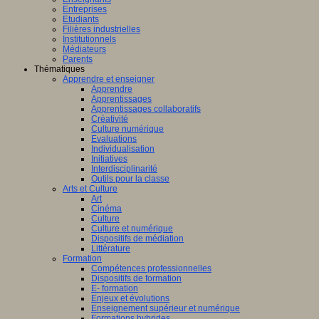
Entreprises
Etudiants
Filières industrielles
Institutionnels
Médiateurs
Parents
Thématiques
Apprendre et enseigner
Apprendre
Apprentissages
Apprentissages collaboratifs
Créativité
Culture numérique
Evaluations
Individualisation
Initiatives
Interdisciplinarité
Outils pour la classe
Arts et Culture
Art
Cinéma
Culture
Culture et numérique
Dispositifs de médiation
Littérature
Formation
Compétences professionnelles
Dispositifs de formation
E- formation
Enjeux et évolutions
Enseignement supérieur et numérique
Formations hybrides