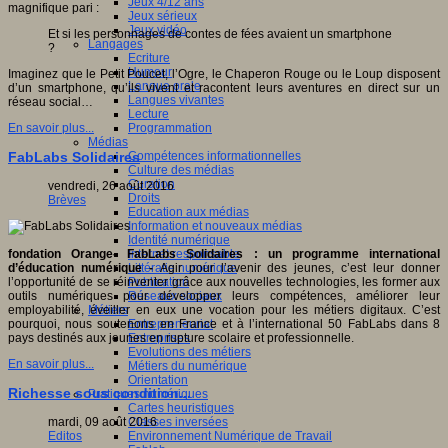
Jeux 4/12 ans
magnifique pari :
Jeux sérieux
Jeux vidéo
Et si les personnages de contes de fées avaient un smartphone
Langages
?
Ecriture
Humour
Imaginez que le Petit Poucet, l’Ogre, le Chaperon Rouge ou le Loup disposent
Langue orale
d’un smartphone, qu’ils vivent et racontent leurs aventures en direct sur un
Langues vivantes
réseau social…
Lecture
Programmation
En savoir plus...
Médias
Compétences informationnelles
FabLabs Solidaires
Culture des médias
Curation
vendredi, 26 août 2016
Droits
Brèves
Education aux médias
Information et nouveaux médias
Identité numérique
Internet responsable
fondation Orange- FabLabs Solidaires : un programme international
Littératie numérique
d’éducation numérique -
Agir pour l’avenir des jeunes, c’est leur donner
Publication
l’opportunité de se réinventer grâce aux nouvelles technologies, les former aux
Réseaux sociaux
outils numériques pour développer leurs compétences, améliorer leur
Métiers
employabilité, éveiller en eux une vocation pour les métiers digitaux. C’est
Entrepreneuriat
pourquoi, nous soutenons en France et à l’international 50 FabLabs dans 8
Entreprises
pays destinés aux jeunes en rupture scolaire et professionnelle.
Evolutions des métiers
En savoir plus...
Métiers du numérique
Orientation
Richesse sous condition...
Pratiques numériques
Cartes heuristiques
Classes inversées
mardi, 09 août 2016
Environnement Numérique de Travail
Editos