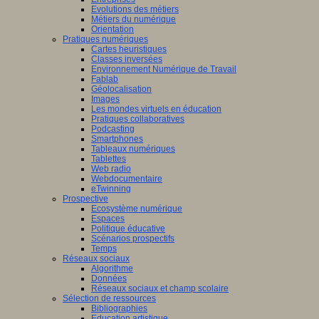
Evolutions des métiers
Métiers du numérique
Orientation
Pratiques numériques
Cartes heuristiques
Classes inversées
Environnement Numérique de Travail
Fablab
Géolocalisation
Images
Les mondes virtuels en éducation
Pratiques collaboratives
Podcasting
Smartphones
Tableaux numériques
Tablettes
Web radio
Webdocumentaire
eTwinning
Prospective
Ecosystème numérique
Espaces
Politique éducative
Scénarios prospectifs
Temps
Réseaux sociaux
Algorithme
Données
Réseaux sociaux et champ scolaire
Sélection de ressources
Bibliographies
Education artistique