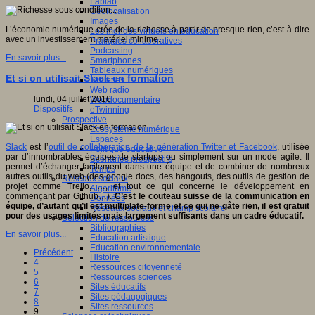
Fablab
Géolocalisation
Images
L’économie numérique crée de la richesse à partir de presque rien, c’est-à-dire
Les mondes virtuels en éducation
avec un investissement matériel minime.
Pratiques collaboratives
Podcasting
En savoir plus...
Smartphones
Tableaux numériques
Et si on utilisait Slack en formation
Tablettes
Web radio
lundi, 04 juillet 2016
Webdocumentaire
Dispositifs
eTwinning
Prospective
Ecosystème numérique
Espaces
Slack
est l’
outil de collaboration de la génération Twitter et Facebook
, utilisée
Politique éducative
par d’innombrables équipes de startups ou simplement sur un mode agile. Il
Scénarios prospectifs
permet d’échanger facilement dans une équipe et de combiner de nombreux
Temps
autres outils du web (des google docs, des hangouts, des outils de gestion de
Réseaux sociaux
projet comme Trello, …, et tout ce qui concerne le développement en
Algorithme
commençant par Github…).
C’est le couteau suisse de la communication en
Données
équipe, d’autant qu’il est multiplate-forme et ce qui ne gâte rien, il est gratuit
Réseaux sociaux et champ scolaire
pour des usages limités mais largement suffisants dans un cadre éducatif.
Sélection de ressources
Bibliographies
En savoir plus...
Education artistique
Education environnementale
Précédent
Histoire
4
Ressources citoyenneté
5
Ressources sciences
6
Sites éducatifs
7
Sites pédagogiques
8
Sites ressources
9