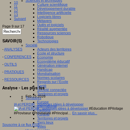
Sciences et techniques
10
Culture scientifique
11
Développement durable
12
Intelligence artificielle
13
Logiciels libres
Suivant
Métavers
Outils et logiciels
Page 9 sur 17
Réalité augmentée
Ressources sciences
Robotique
SAVOIR(S)
Technologies
Société
-
ANALYSES
Acteurs des territoires
Ecole et structure
-
CONFERENCES
Economie
Ecosystème éducatif
-
OUTILS
Génération internet
Handicap
-
PRATIQUES
Mondialisation
Normes scolaires
-
RESSOURCES
Regards sur l’Ecole
Santé
Analyse - Les plus lus
Société connectée
Territoires et projets
Feb 25 2026
Territoires
Europe
IA et PERDIR : quelques idées à développer
International
#Education #Pilotage
Régions
#Proviseur #Proviseure #Principal…
En savoir plus...
Ruralité
Territoires et projets
Tiers lieux
Souscrire à ce flux RSS
Villes