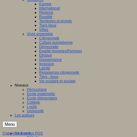
Europe
International
Régions
Ruralité
Territoires et projets
Tiers lieux
Villes
Vivre ensemble
Citoyenneté
Culture européenne
Démocratie
Egalité Hommes/Femmes
Ethique
Gouvernance
Inclusion
Laïcité
Ressources citoyenneté
Tiers - lieux
Vie scolaire et sociale
Niveaux
Périscolaire
Ecole maternelle
Ecole élémentaire
Collège
Lycée
Université
Les auteurs
Menu
S'abonner à ce flux RSS
S'informer