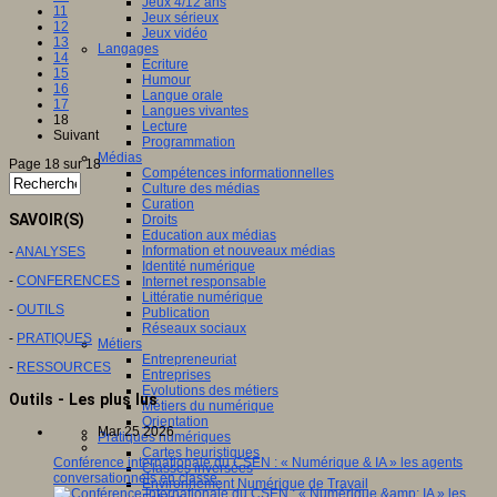
Jeux 4/12 ans
11
Jeux sérieux
12
Jeux vidéo
13
Langages
14
Ecriture
15
Humour
16
Langue orale
17
Langues vivantes
18
Lecture
Suivant
Programmation
Médias
Page 18 sur 18
Compétences informationnelles
Culture des médias
Curation
SAVOIR(S)
Droits
Education aux médias
Information et nouveaux médias
-
ANALYSES
Identité numérique
-
CONFERENCES
Internet responsable
Littératie numérique
-
OUTILS
Publication
Réseaux sociaux
-
PRATIQUES
Métiers
Entrepreneuriat
-
RESSOURCES
Entreprises
Evolutions des métiers
Outils - Les plus lus
Métiers du numérique
Orientation
Mar 25 2026
Pratiques numériques
Cartes heuristiques
Conférence internationale du CSEN : « Numérique & IA » les agents
Classes inversées
conversationnels en classe.
Environnement Numérique de Travail