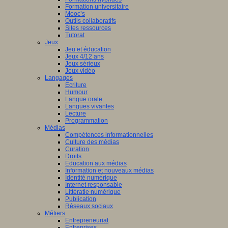
Formation universitaire
Mooc’s
Outils collaboratifs
Sites ressources
Tutorat
Jeux
Jeu et éducation
Jeux 4/12 ans
Jeux sérieux
Jeux vidéo
Langages
Ecriture
Humour
Langue orale
Langues vivantes
Lecture
Programmation
Médias
Compétences informationnelles
Culture des médias
Curation
Droits
Education aux médias
Information et nouveaux médias
Identité numérique
Internet responsable
Littératie numérique
Publication
Réseaux sociaux
Métiers
Entrepreneuriat
Entreprises