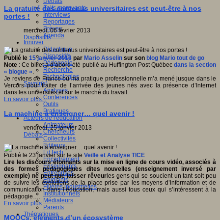
Débats
Faits marquants
La gratuité des contenus universitaires est peut-être à nos
Interviews
portes !
Reportages
Brèves
mercredi, 06 février 2013
Agenda
Dispositifs
Innover
Didactique
Dispositifs
Publié le
15 janvier 2013
par
Mario Asselin
sur son
blog Mario tout de go
Pédagogie
Note
: Ce billet a d’abord été publié au Huffington Post Québec
dans la section
Recherche
« blogue »
.
Technologies
Je reviens de France où ma pratique professionnelle m’a mené jusque dans le
Savoir(s)
Vercors pour traiter de l’arrivée des jeunes nés avec la présence d’Internet
Analyses
dans les universités et sur le marché du travail.
Conférences
En savoir plus...
Outils
Pratiques
La machine à enseigner… quel avenir !
Acteurs de l'éducation
Animateurs
vendredi, 25 janvier 2013
Chercheurs
Débats
Collectivités
Editeurs
EdTech
Publié le 23 janvier sur le site
Veille et Analyse TICE
Encadrement
Lire les discours étonnants sur la mise en ligne de cours vidéo, associés à
Enseignants
des formes pédagogiques dites nouvelles (enseignement inversé par
Entreprises
exemple) ne peut que laisser rêveur
les gens qui se soucient un tant soit peu
Etudiants
de suivre les évolutions de la place prise par les moyens d’information et de
Filières industrielles
communication dans l’éducation, mais aussi tous ceux qui s’intéressent à la
Institutionnels
pédagogie….
Médiateurs
En savoir plus...
Parents
Thématiques
MOOCs, éléments d’un écosystème