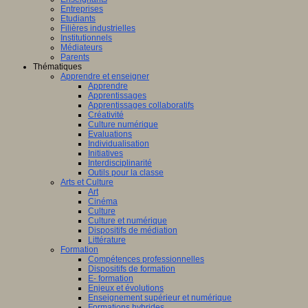
Entreprises
Etudiants
Filières industrielles
Institutionnels
Médiateurs
Parents
Thématiques
Apprendre et enseigner
Apprendre
Apprentissages
Apprentissages collaboratifs
Créativité
Culture numérique
Evaluations
Individualisation
Initiatives
Interdisciplinarité
Outils pour la classe
Arts et Culture
Art
Cinéma
Culture
Culture et numérique
Dispositifs de médiation
Littérature
Formation
Compétences professionnelles
Dispositifs de formation
E- formation
Enjeux et évolutions
Enseignement supérieur et numérique
Formations hybrides