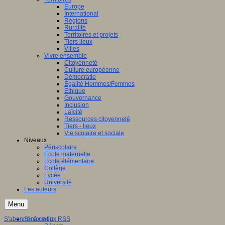
Europe
International
Régions
Ruralité
Territoires et projets
Tiers lieux
Villes
Vivre ensemble
Citoyenneté
Culture européenne
Démocratie
Egalité Hommes/Femmes
Ethique
Gouvernance
Inclusion
Laïcité
Ressources citoyenneté
Tiers - lieux
Vie scolaire et sociale
Niveaux
Périscolaire
Ecole maternelle
Ecole élémentaire
Collège
Lycée
Université
Les auteurs
Menu
S'abonner à ce flux RSS
S'informer