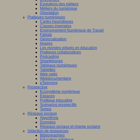
Evolutions des métiers
Métiers du numérique
Orientation
Pratiques numériques
Cartes heuristiques
Classes inversées
Environnement Numérique de Travail
Fablab
Géolocalisation
Images
Les mondes virtuels en éducation
Pratiques collaboratives
Podcasting
Smartphones
Tableaux numériques
Tablettes
Web radio
Webdocumentaire
eTwinning
Prospective
Ecosystème numérique
Espaces
Politique éducative
Scénarios prospectifs
Temps
Réseaux sociaux
Algorithme
Données
Réseaux sociaux et champ scolaire
Sélection de ressources
Bibliographies
Education artistique