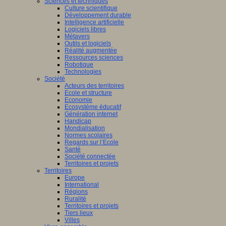
Sciences et techniques
Culture scientifique
Développement durable
Intelligence artificielle
Logiciels libres
Métavers
Outils et logiciels
Réalité augmentée
Ressources sciences
Robotique
Technologies
Société
Acteurs des territoires
Ecole et structure
Economie
Ecosystème éducatif
Génération internet
Handicap
Mondialisation
Normes scolaires
Regards sur l’Ecole
Santé
Société connectée
Territoires et projets
Territoires
Europe
International
Régions
Ruralité
Territoires et projets
Tiers lieux
Villes