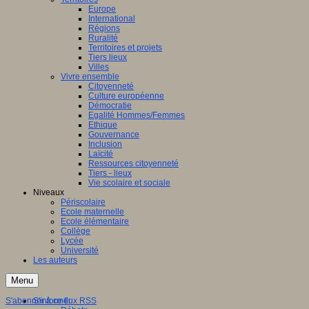
Europe
International
Régions
Ruralité
Territoires et projets
Tiers lieux
Villes
Vivre ensemble
Citoyenneté
Culture européenne
Démocratie
Egalité Hommes/Femmes
Ethique
Gouvernance
Inclusion
Laïcité
Ressources citoyenneté
Tiers - lieux
Vie scolaire et sociale
Niveaux
Périscolaire
Ecole maternelle
Ecole élémentaire
Collège
Lycée
Université
Les auteurs
Menu
S'abonner à ce flux RSS
S'informer