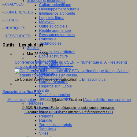
Sciences et techniques
-
ANALYSES
Culture scientifique
Développement durable
-
CONFERENCES
Intelligence artificielle
Logiciels libres
-
OUTILS
Métavers
Outils et logiciels
-
PRATIQUES
Réalité augmentée
Ressources sciences
-
RESSOURCES
Robotique
Technologies
Outils - Les plus lus
Société
Acteurs des territoires
Mar 25 2026
Ecole et structure
Economie
Conférence internationale du CSEN : « Numérique & IA » les agents
Ecosystème éducatif
conversationnels en classe.
Génération internet
Handicap
Mondialisation
Le Conseil scientifique de l’Éducation…
En savoir plus...
Normes scolaires
Regards sur l’Ecole
Santé
Souscrire à ce flux RSS
Société connectée
Territoires et projets
Mentions légales
| contact[@]anae.education |
Accessibilité : non conforme
Territoires
Europe
© 2023 Educavox, Ecole, pédagogie, enseignement, formation
International
Creation Sylvie CECI - Sites Internet / Référencement SEO
Régions
Ruralité
Territoires et projets
Tiers lieux
Villes