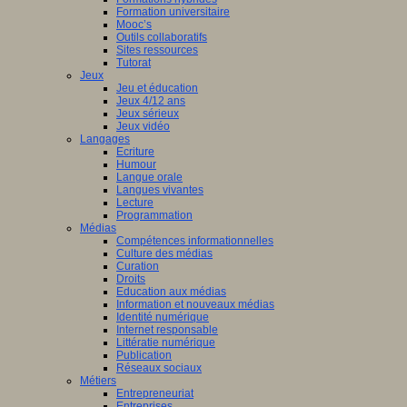
Formation universitaire
Mooc’s
Outils collaboratifs
Sites ressources
Tutorat
Jeux
Jeu et éducation
Jeux 4/12 ans
Jeux sérieux
Jeux vidéo
Langages
Ecriture
Humour
Langue orale
Langues vivantes
Lecture
Programmation
Médias
Compétences informationnelles
Culture des médias
Curation
Droits
Education aux médias
Information et nouveaux médias
Identité numérique
Internet responsable
Littératie numérique
Publication
Réseaux sociaux
Métiers
Entrepreneuriat
Entreprises