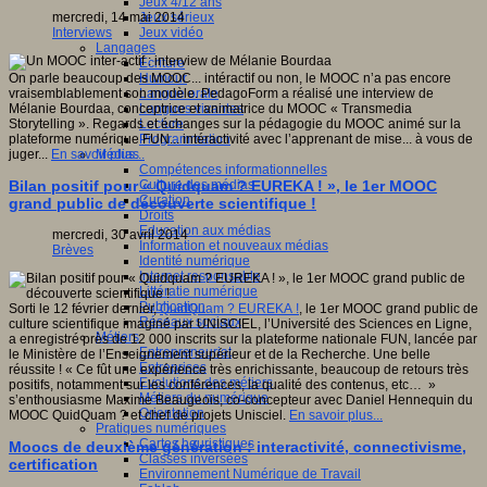
Jeux 4/12 ans
Jeux sérieux
mercredi, 14 mai 2014
Jeux vidéo
Interviews
Langages
Ecriture
Humour
On parle beaucoup des MOOC... intéractif ou non, le MOOC n’a pas encore
Langue orale
vraisemblablement son modèle. PedagoForm a réalisé une interview de
Langues vivantes
Mélanie Bourdaa, conceptrice et animatrice du MOOC « Transmedia
Lecture
Storytelling ». Regards et échanges sur la pédagogie du MOOC animé sur la
Programmation
plateforme numérique FUN... intéractivité avec l’apprenant de mise... à vous de
Médias
juger...
En savoir plus...
Compétences informationnelles
Culture des médias
Bilan positif pour « Quidquam ? EUREKA ! », le 1er MOOC
Curation
grand public de découverte scientifique !
Droits
Education aux médias
mercredi, 30 avril 2014
Information et nouveaux médias
Brèves
Identité numérique
Internet responsable
Littératie numérique
Publication
Sorti le 12 février dernier,
QuidQuam ? EUREKA !
, le 1er MOOC grand public de
Réseaux sociaux
culture scientifique imaginé par UNISCIEL, l’Université des Sciences en Ligne,
Métiers
a enregistré près de 12 000 inscrits sur la plateforme nationale FUN, lancée par
Entrepreneuriat
le Ministère de l’Enseignement supérieur et de la Recherche. Une belle
Entreprises
réussite ! « Ce fût une expérience très enrichissante, beaucoup de retours très
Evolutions des métiers
positifs, notamment sur les conférences, la qualité des contenus, etc… »
Métiers du numérique
s’enthousiasme Maxime Beaugeois, co-concepteur avec Daniel Hennequin du
Orientation
MOOC QuidQuam ? et chef de projets Unisciel.
En savoir plus...
Pratiques numériques
Cartes heuristiques
Moocs de deuxième génération : interactivité, connectivisme,
Classes inversées
certification
Environnement Numérique de Travail