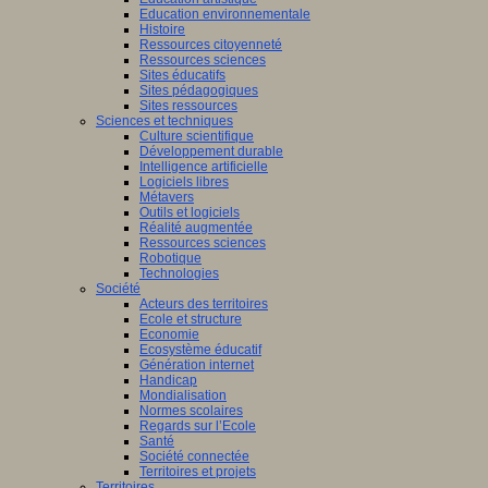
Education environnementale
Histoire
Ressources citoyenneté
Ressources sciences
Sites éducatifs
Sites pédagogiques
Sites ressources
Sciences et techniques
Culture scientifique
Développement durable
Intelligence artificielle
Logiciels libres
Métavers
Outils et logiciels
Réalité augmentée
Ressources sciences
Robotique
Technologies
Société
Acteurs des territoires
Ecole et structure
Economie
Ecosystème éducatif
Génération internet
Handicap
Mondialisation
Normes scolaires
Regards sur l’Ecole
Santé
Société connectée
Territoires et projets
Territoires