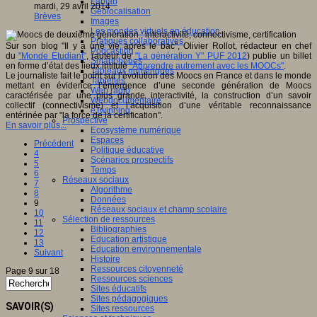
Fablab
mardi, 29 avril 2014
Géolocalisation
Brèves
Images
Les mondes virtuels en éducation
Pratiques collaboratives
Sur son blog "Il y a une vie après le bac", Olivier Rollot, rédacteur en chef
Podcasting
du
"Monde Etudiant"
, (auteur de
"La génération Y" PUF 2012
) publie un billet
Smartphones
en forme d’état des lieux intitulé
"Apprendre autrement avec les MOOCs"
.
Tableaux numériques
Le journaliste fait le point sur l’évolution des Moocs en France et dans le monde
Tablettes
mettant en évidence l’émergence d’une seconde génération de Moocs
Web radio
caractérisée par une plus grande interactivité, la construction d’un savoir
Webdocumentaire
collectif (connectivisme) et l’acquisition d’une véritable reconnaissance
eTwinning
entérinée par "la force de la certification".
Prospective
En savoir plus...
Ecosystème numérique
Espaces
Précédent
Politique éducative
4
Scénarios prospectifs
5
Temps
6
Réseaux sociaux
7
Algorithme
8
Données
9
Réseaux sociaux et champ scolaire
10
Sélection de ressources
11
Bibliographies
12
Education artistique
13
Education environnementale
Suivant
Histoire
Ressources citoyenneté
Page 9 sur 18
Ressources sciences
Sites éducatifs
Sites pédagogiques
SAVOIR(S)
Sites ressources