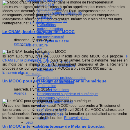
Apprendre et enseigner
Apprendre
Les cours en lignes ouverts et massifs qu’on appellent plus communément les
Apprentissages
Moocs sont devenus en quelques années l’outil indispensable pour les
Apprentissages collaboratifs
enseignants, comme pour les élèves et depuis peu pour les entrepreneurs.
Créativité
Maddyness a sélectionné 5 Moocs gratuits, idéaux pour bien démarrer dans
Culture numérique
l’entrepreneuriat.
En savoir plus...
Evaluations
Individualisation
Le CNAM, leader français des MOOC
Initiatives
Interdisciplinarité
dimanche, 25 mai 2014
Outils pour la classe
Interviews
Arts et Culture
Art
Cinéma
Ils sont aujourd’hui près de 60000 inscrits aux cinq MOOC que propose
le
Culture
CNAM sur la plateforme FUN
ouverte en janvier. Cette plateforme réalisée en
Culture et numérique
six mois par le ministère de l’Enseignement Supérieur et de la Recherche
Dispositifs de médiation
propose à ce jour une trentaine de MOOCs à plus de 230 000 inscrits.
Littérature
En savoir plus...
Formation
Compétences professionnelles
Un MOOC pour enseigner et former par le numérique
Dispositifs de formation
E- formation
mercredi, 14 mai 2014
Enjeux et évolutions
Agenda
Enseignement supérieur et numérique
Formations hybrides
Formation universitaire
Un cours en ligne ouvert et massif (MOOC) pour apprendre à "Enseigner et
Mooc’s
former avec le numérique" démarre le 30 avril 2014. Ce MOOC s’adresse aux
Outils collaboratifs
professionnels de l’enseignement et de la formation qui souhaitent comprendre
Sites ressources
les évolutions actuelles de l’éducation.
En savoir plus...
Tutorat
Jeux
Un MOOC inter-actif : interview de Mélanie Bourdaa
Jeu et éducation