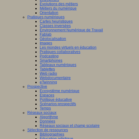
Evolutions des métiers
Métiers du numérique
Orientation
Pratiques numériques
Cartes heuristiques
Classes inversées
Environnement Numérique de Travail
Fablab
Géolocalisation
Images
Les mondes virtuels en éducation
Pratiques collaboratives
Podcasting
Smartphones
Tableaux numériques
Tablettes
Web radio
Webdocumentaire
eTwinning
Prospective
Ecosystème numérique
Espaces
Politique éducative
Scénarios prospectifs
Temps
Réseaux sociaux
Algorithme
Données
Réseaux sociaux et champ scolaire
Sélection de ressources
Bibliographies
Education artistique