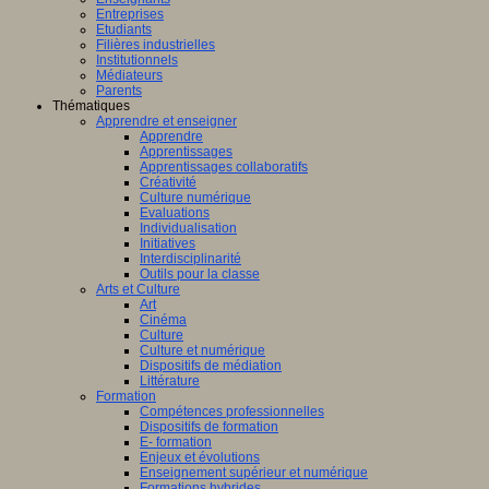
Entreprises
Etudiants
Filières industrielles
Institutionnels
Médiateurs
Parents
Thématiques
Apprendre et enseigner
Apprendre
Apprentissages
Apprentissages collaboratifs
Créativité
Culture numérique
Evaluations
Individualisation
Initiatives
Interdisciplinarité
Outils pour la classe
Arts et Culture
Art
Cinéma
Culture
Culture et numérique
Dispositifs de médiation
Littérature
Formation
Compétences professionnelles
Dispositifs de formation
E- formation
Enjeux et évolutions
Enseignement supérieur et numérique
Formations hybrides