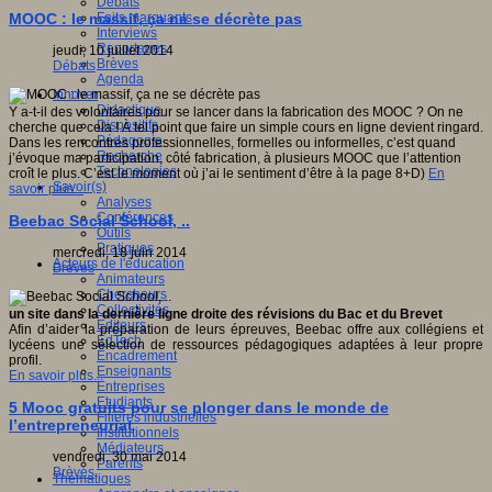
Débats
Faits marquants
MOOC : le massif, ça ne se décrète pas
Interviews
Reportages
jeudi, 10 juillet 2014
Brèves
Débats
Agenda
Innover
Didactique
Y a-t-il des volontaires pour se lancer dans la fabrication des MOOC ? On ne
Dispositifs
cherche que cela ! À tel point que faire un simple cours en ligne devient ringard.
Pédagogie
Dans les rencontres professionnelles, formelles ou informelles, c’est quand
Recherche
j’évoque ma participation, côté fabrication, à plusieurs MOOC que l’attention
Technologies
croît le plus. C’est le moment où j’ai le sentiment d’être à la page 8+D)
En
Savoir(s)
savoir plus...
Analyses
Conférences
Beebac Social School, ..
Outils
Pratiques
mercredi, 18 juin 2014
Acteurs de l'éducation
Brèves
Animateurs
Chercheurs
Collectivités
un site dans la dernière ligne droite des révisions du Bac et du Brevet
Editeurs
Afin d’aider la préparation de leurs épreuves, Beebac offre aux collégiens et
EdTech
lycéens une sélection de ressources pédagogiques adaptées à leur propre
Encadrement
profil.
Enseignants
En savoir plus...
Entreprises
Etudiants
5 Mooc gratuits pour se plonger dans le monde de
Filières industrielles
l’entrepreneuriat
Institutionnels
Médiateurs
vendredi, 30 mai 2014
Parents
Brèves
Thématiques