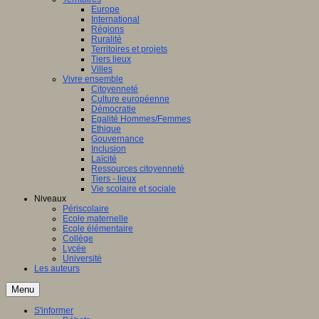
Europe
International
Régions
Ruralité
Territoires et projets
Tiers lieux
Villes
Vivre ensemble
Citoyenneté
Culture européenne
Démocratie
Egalité Hommes/Femmes
Ethique
Gouvernance
Inclusion
Laïcité
Ressources citoyenneté
Tiers - lieux
Vie scolaire et sociale
Niveaux
Périscolaire
Ecole maternelle
Ecole élémentaire
Collège
Lycée
Université
Les auteurs
Menu
S'informer