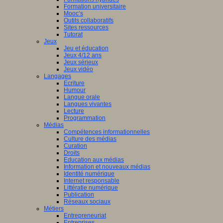
Formation universitaire
Mooc’s
Outils collaboratifs
Sites ressources
Tutorat
Jeux
Jeu et éducation
Jeux 4/12 ans
Jeux sérieux
Jeux vidéo
Langages
Ecriture
Humour
Langue orale
Langues vivantes
Lecture
Programmation
Médias
Compétences informationnelles
Culture des médias
Curation
Droits
Education aux médias
Information et nouveaux médias
Identité numérique
Internet responsable
Littératie numérique
Publication
Réseaux sociaux
Métiers
Entrepreneuriat
Entreprises