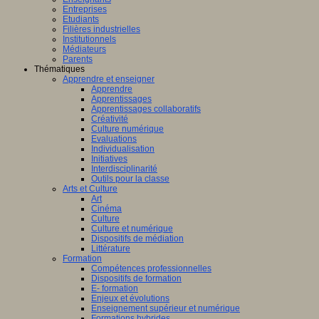
Entreprises
Etudiants
Filières industrielles
Institutionnels
Médiateurs
Parents
Thématiques
Apprendre et enseigner
Apprendre
Apprentissages
Apprentissages collaboratifs
Créativité
Culture numérique
Evaluations
Individualisation
Initiatives
Interdisciplinarité
Outils pour la classe
Arts et Culture
Art
Cinéma
Culture
Culture et numérique
Dispositifs de médiation
Littérature
Formation
Compétences professionnelles
Dispositifs de formation
E- formation
Enjeux et évolutions
Enseignement supérieur et numérique
Formations hybrides