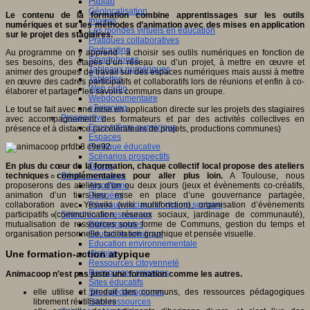
Fablab
Géolocalisation
Le contenu de la formation combine apprentissages sur les outils
Images
numériques et sur les méthodes d’animation avec des mises en application
Les mondes virtuels en éducation
sur le projet des stagiaires.
Pratiques collaboratives
Podcasting
Au programme on y apprend : à choisir ses outils numériques en fonction de
Smartphones
ses besoins, des étapes d’un réseau ou d’un projet, à mettre en œuvre et
Tableaux numériques
animer des groupes de travail sur des espaces numériques mais aussi à mettre
Tablettes
en œuvre des cadres participatifs et collaboratifs lors de réunions et enfin à co-
Web radio
élaborer et partager les savoirs communs dans un groupe.
Webdocumentaire
eTwinning
Le tout se fait avec une mise en application directe sur les projets des stagiaires
Prospective
avec accompagnement des formateurs et par des activités collectives en
Ecosystème numérique
présence et à distance (accélérateurs de projets, productions communes)
Espaces
Politique éducative
Scénarios prospectifs
Temps
En plus du cœur de la formation, chaque collectif local propose des ateliers
Réseaux sociaux
techniques complémentaires pour aller plus loin.
A Toulouse, nous
Algorithme
proposerons des ateliers d’un ou deux jours (jeux et évènements co-créatifs,
Données
animation d’un tiers-lieu, mise en place d’une gouvernance partagée,
Réseaux sociaux et champ scolaire
collaboration avec Yeswiki (wiki multifonction), organisation d’évènements
Sélection de ressources
participatifs (communication, réseaux sociaux, jardinage de communauté),
Bibliographies
mutualisation de ressources sous forme de Communs, gestion du temps et
Education artistique
organisation personnelle, facilitation graphique et pensée visuelle.
Education environnementale
Histoire
Une formation-action atypique
Ressources citoyenneté
Ressources sciences
Animacoop n’est pas juste une formation comme les autres.
Sites éducatifs
Sites pédagogiques
elle utilise et produit des communs, des ressources pédagogiques
Sites ressources
librement réutilisables