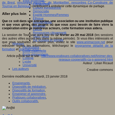
Vivre ensemble
de Brest
,
rencontres mousTIC de Montpellier
,
rencontres Co-Construire de
Citoyenneté
Tournai en Belgique
) contribuent à entretenir cette dynamique de partage.
Culture européenne
Démocratie
Aller plus loin
Egalité Hommes/Femmes
Ethique
Que ce soit dans une entreprise, une association ou une institution publique
Gouvernance
et que vous gériez des projets où que vous ayez besoin de faire vivre la
Inclusion
coopération entre de nombreux acteurs, cette formation vous aidera.
Laïcité
Ressources citoyenneté
La session de Toulouse aura lieu du
12 février au 29 mai 2018
(les sessions
Tiers - lieux
des autres villes auront lieu dans la même période). Si vous êtes intéressés et
Vie scolaire et sociale
que vous souhaitez en savoir plus, visitez le site
www.animacoop.net
pour
Niveaux
retrouver toutes les informations, téléchargez le
programme détaillé de la
Périscolaire
formation
et
inscrivez vous !
Ecole maternelle
Ecole élémentaire
Article publié sur le site :
http://www.pratiques-collaboratives.net/Animer-des-
Collège
reseaux-cooperatifs-ca-s-apprend.html
Lycée
Auteur : Lilian Ricaud
Université
Les auteurs
Creative commons
Dernière modification le mardi, 23 janvier 2018
Enseignants
,
Dispositifs de médiation
,
Dispositifs de formation
,
Enseigner et apprendre
,
Pratiques collaboratives
,
Outils collaboratifs
,