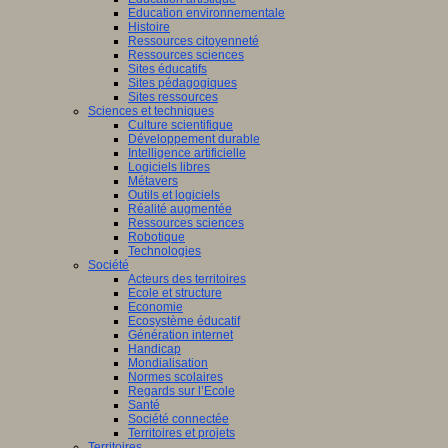
Education environnementale
Histoire
Ressources citoyenneté
Ressources sciences
Sites éducatifs
Sites pédagogiques
Sites ressources
Sciences et techniques
Culture scientifique
Développement durable
Intelligence artificielle
Logiciels libres
Métavers
Outils et logiciels
Réalité augmentée
Ressources sciences
Robotique
Technologies
Société
Acteurs des territoires
Ecole et structure
Economie
Ecosystème éducatif
Génération internet
Handicap
Mondialisation
Normes scolaires
Regards sur l’Ecole
Santé
Société connectée
Territoires et projets
Territoires