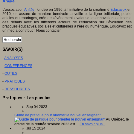
An@é
L’association
An@é
, fondée en 1996, à l’initiative de la création d’
Educavox
en
2010, en assure de manière bénévole la veille et la ligne éditoriale, publie
articles et reportages, crée des événements, valorise les innovations, alimente
des débats avec les différents acteurs de l’éducation sur l’évolution des
pratiques éducatives, sociales et culturelles à l’ère du numérique. Educavox est
un média contributif. Nous contacter.
SAVOIR(S)
-
ANALYSES
-
CONFERENCES
-
OUTILS
-
PRATIQUES
-
RESSOURCES
Pratiques - Les plus lus
Sep 04 2023
Guide de pratique pour orienter le nouvel enseignant
Au Québec, le
drame de la rentrée scolaire 2023 est…
En savoir plus...
Jul 15 2024