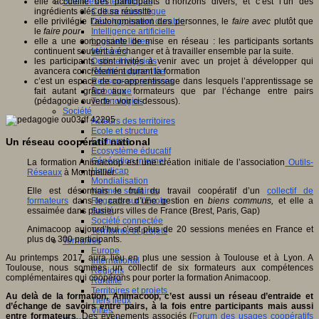
Sciences et techniques
elle accueille des participants d’horizons divers, et c’est l’un des
Culture scientifique
ingrédients clés de sa réussite
Développement durable
elle privilégie l’autonomisation des personnes, le
faire avec
plutôt que
Intelligence artificielle
le
faire pour
Logiciels libres
elle a une composante de mise en réseau : les participants sortants
Métavers
continuent souvent à échanger et à travailler ensemble par la suite.
Outils et logiciels
les participants sont invités à venir avec un projet à développer qui
Réalité augmentée
avancera concrètement durant la formation
Ressources sciences
c’est un espace de co-apprentissage dans lesquels l’apprentissage se
Robotique
fait autant grâce aux formateurs que par l’échange entre pairs
Technologies
(pédagogie ouverte : voir ci-dessous).
Société
Acteurs des territoires
Ecole et structure
Economie
Un réseau coopératif national
Ecosystème éducatif
Génération internet
La formation Animacoop est une création initiale de l’association
Outils-
Handicap
Réseaux
à Montpellier.
Mondialisation
Normes scolaires
Elle est désormais le fruit du travail coopératif d’un
collectif de
Regards sur l’Ecole
formateurs
dans le cadre d’une gestion en
biens communs,
et elle a
Santé
essaimée dans plusieurs villes de France (Brest, Paris, Gap)
Société connectée
Animacoop aujourd’hui c’est plus de 20 sessions menées en France et
Territoires et projets
plus de 300 participants.
Territoires
Europe
Au printemps 2017, aura lieu en plus une session à Toulouse et à Lyon. A
International
Toulouse, nous sommes un collectif de six formateurs aux compétences
Régions
complémentaires qui coopérons pour porter la formation Animacoop.
Ruralité
Territoires et projets
Au delà de la formation, Animacoop, c’est aussi un réseau d’entraide et
Tiers lieux
d’échange de savoirs entre pairs, à la fois entre participants mais aussi
Villes
entre formateurs
. Des évènements associés (
Forum des usages coopératifs