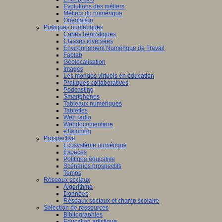
Evolutions des métiers
Métiers du numérique
Orientation
Pratiques numériques
Cartes heuristiques
Classes inversées
Environnement Numérique de Travail
Fablab
Géolocalisation
Images
Les mondes virtuels en éducation
Pratiques collaboratives
Podcasting
Smartphones
Tableaux numériques
Tablettes
Web radio
Webdocumentaire
eTwinning
Prospective
Ecosystème numérique
Espaces
Politique éducative
Scénarios prospectifs
Temps
Réseaux sociaux
Algorithme
Données
Réseaux sociaux et champ scolaire
Sélection de ressources
Bibliographies
Education artistique