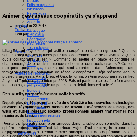
Débats
Faits marquants
Interviews
Reportages
Animer des réseaux coopératifs ça s’apprend
Brèves
Agenda
mardi, Jan 23 2018
Innover
Pratiques
Didactique
Écrit par
An@é
Dispositifs
Pédagogie
Recherche
Technologies
Lilian Ricaud
: "Qu’est ce qui facilite la coopération dans un groupe ? Quelles
Savoir(s)
sont les postures, les astuces pour une coopération ouverte et vivante ? Quels
Analyses
outils collaboratifs utiliser ? Comment les mettre en place et conduire le
Conférences
changement ? Quel outils numériques choisir et pour quels usages ? Ce sont
Outils
quelques unes des questions qui sont abordées dans Animacoop, une
Pratiques
formation-action à l’animation de réseaux coopératifs. Déjà présente depuis
Acteurs de l'éducation
plusieurs années à Paris, Brest et Gap, la formation Animacoop aura aussi lieu
Animateurs
à Lyon et Toulouse au printemps 2018. Faisant partie du collectif de formateurs
Chercheurs
toulousains, je vous en parle un peu plus en détail dans cet article".
Collectivités
Editeurs
Des outils
potentiellement
collaboratifs
EdTech
Encadrement
Depuis plus de 10 ans et l’arrivée du « Web 2.0 » les nouvelles technologies
Enseignants
devaient révolutionner nos modes de travail.
L’avènement des blogs, des
Entreprises
wikis et autres réseaux sociaux professionnels allaient transformer nos
Etudiants
manières de faire.
Filières industrielles
Institutionnels
Pourtant si les outils sont bien arrivées dans la sphère personnelle, dans la
Médiateurs
sphère professionnelle c’est laborieux. Aujourd’hui encore, la plupart des
Parents
organisations utilisent l’email comme principal outil de coopération. Si des
Thématiques
outils collaboratifs performants existent, leur mise en place est complexe et leur