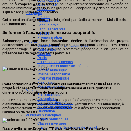
C’est ce travail patient d’écoute, de soutien et de connexion qui aidera un
Jeux 4/12 ans
groupe à coopérer. Que la fonction soit explicitement reconnue ou exercée de
Jeux sérieux
manière informelle, dans tous les groupes qui coopèrent il y des animateur-ice-
Jeux vidéo
s qui aident fluidifier la coopération.
Langages
Ecriture
Cette fonction d’animation, cruciale, n’est pas facile à mener… Mais il existe
Humour
des formations.
Langue orale
Langues vivantes
Se former à l’animation de réseaux coopératifs
Lecture
Programmation
Animacoop est une formation-action dédiée à l’animation de projets
Médias
collaboratifs et aux outils numériques.
La formation alterne des temps
Compétences informationnelles
d’apprentissage à distance (via une plateforme pédagogique en ligne) et en
Culture des médias
présence lors de regroupements ponctuels.
Curation
Droits
Education aux médias
Information et nouveaux médias
Identité numérique
Internet responsable
Littératie numérique
Publication
Cette formation est faite pour ceux qui souhaitent animer un réseau/un
Réseaux sociaux
projet à l’échelle territoriale ou multipartenariale et faire grandir la
Métiers
dimension collaborative de leur actions.
Entrepreneuriat
Entreprises
Ainsi cette formation à pour objectifs d’aider à développer ses compétences
Evolutions des métiers
d’animation de projets collaboratifs en s’appuyant sur les outils numérique, à
Métiers du numérique
améliorer le travail collaboratif de ses projets et à découvrir ou approfondir
Orientation
l’animation de réseau.
Pratiques numériques
Cartes heuristiques
Classes inversées
Environnement Numérique de Travail
Des outils numériques ET des méthodes d’animation