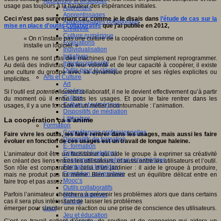
Apprendre et enseigner
usage pas toujours à la hauteur des espérances initiales.
Apprendre
Apprentissages
Ceci n’est pas surprenant car, comme je le disais dans
l’étude de cas sur la
Apprentissages collaboratifs
mise en place d’outils collaboratifs
que j’ai publiée en 2012,
Créativité
Culture numérique
« On n’installe pas une culture de la coopération comme on
Evaluations
installe un logiciel. »
Individualisation
Initiatives
Les gens ne sont pas des machines que l’on peut simplement reprogrammer.
Interdisciplinarité
Au delà des individus, de leur volonté et de leur capacité à coopérer, il existe
Outils pour la classe
une culture du groupe avec sa dynamique propre et ses règles explicites ou
Arts et Culture
implicites.
Art
Cinéma
Si l’outil est
potentiellement
collaboratif, il ne le devient effectivement qu’à partir
Culture
du moment où il entre dans les usages. Et pour le faire rentrer dans les
Culture et numérique
usages, il y a une fonction et un métier incontournable : l’animation.
Dispositifs de médiation
Littérature
La coopération ça s’anime
Formation
Compétences professionnelles
Faire vivre les outils, les faire rentrer dans les usages, mais aussi les faire
Dispositifs de formation
évoluer en fonction de ces usages est un travail de longue haleine.
E- formation
Enjeux et évolutions
L’animateur doit être un facilitateur qui aide le groupe à exprimer sa créativité
Enseignement supérieur et numérique
en créant des liens entres les utilisateurs, et aussi entre les utilisateurs et l’outil.
Formations hybrides
Son rôle est comparable à celui d’un jardinier : il aide le groupe à produire,
Formation universitaire
mais ne produit pas lui même. Bien animer est un équilibre délicat entre en
Mooc’s
faire trop et pas assez.
Outils collaboratifs
Parfois l’animateur cherchera à prévenir les problèmes alors que dans certains
Sites ressources
cas il sera plus intéressant de laisser les problèmes
Tutorat
émerger pour susciter une réaction ou une prise de conscience des utilisateurs.
Jeux
Jeu et éducation