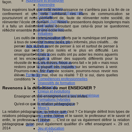
Apprendre et enseigner
façon.
Apprendre
Apprentissages
Nous espérons tous que cette reconnaissance ne s’arrêtera pas à la fin de ce
Apprentissages collaboratifs
confinement et que cette solidarité, ces élans de communication se
Créativité
poursuivront et nous permettront de, faute de réinventer notre société, de
Culture numérique
réinventer l’école de demain …… Nous le pressentions depuis longtemps mais
Evaluations
il a fallu un événement aussi déroutant que celui-là pour se questionner,
Individualisation
réfléchir ensemble pour une école nouvelle.
Initiatives
Interdisciplinarité
Les outils de communication offerts par le numérique ont permis
Outils pour la classe
à tous de se sentir moins isolés, plus informés, plus créatifs…. de
Arts et Culture
penser aux autres avant de penser à soi et surtout de penser à
Art
ceux qui sont le plus isolés et le plus en difficulté. Les
Cinéma
enseignants formés à ces outils ont pu aider les moins aguerris
Culture
et les encourager à utiliser des supports différents pour la
Culture et numérique
réussite de tous les élèves. Nous avons fait « le job » mais nous
Dispositifs de médiation
restons pour la plupart très inquiets sur les semaines à venir.
Littérature
Pourrons-nous finir l’année scolaire, pourrons-nous revoir nos
Formation
élèves….. le 11 mai, rêve ou réalité ? Et si oui, dans quelles
Compétences professionnelles
conditions ?
Dispositifs de formation
E- formation
Revenons à la définition du mot ENSEIGNER ?
Enjeux et évolutions
Enseignement supérieur et numérique
Enseigner en télé-enseignement a ses limites.
Formations hybrides
Formation universitaire
Qu'est-ce que la relation pédagogique ?
Mooc’s
La relation pédagogique, qu'est-ce que c'est ? Ce triangle définit trois types de
Outils collaboratifs
relations pédagogiques : entre l'élève et le savoir, le professeur et le savoir et
Sites ressources
enfin, le professeur et l'élève. ... C'est ce qui va également définir la relation
Tutorat
pédagogique qu'on peut également qualifier d'« effet enseignant ». 29 oct.
Jeux
2014
Jeu et éducation