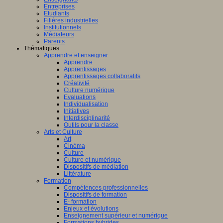
Entreprises
Etudiants
Filières industrielles
Institutionnels
Médiateurs
Parents
Thématiques
Apprendre et enseigner
Apprendre
Apprentissages
Apprentissages collaboratifs
Créativité
Culture numérique
Evaluations
Individualisation
Initiatives
Interdisciplinarité
Outils pour la classe
Arts et Culture
Art
Cinéma
Culture
Culture et numérique
Dispositifs de médiation
Littérature
Formation
Compétences professionnelles
Dispositifs de formation
E- formation
Enjeux et évolutions
Enseignement supérieur et numérique
Formations hybrides