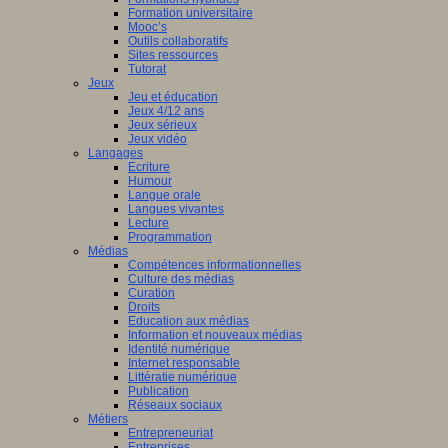
Formation universitaire
Mooc’s
Outils collaboratifs
Sites ressources
Tutorat
Jeux
Jeu et éducation
Jeux 4/12 ans
Jeux sérieux
Jeux vidéo
Langages
Ecriture
Humour
Langue orale
Langues vivantes
Lecture
Programmation
Médias
Compétences informationnelles
Culture des médias
Curation
Droits
Education aux médias
Information et nouveaux médias
Identité numérique
Internet responsable
Littératie numérique
Publication
Réseaux sociaux
Métiers
Entrepreneuriat
Entreprises