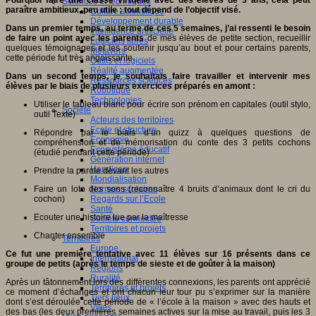
Pourquoi faire une classe virtuelle avec des élèves de 3 ans, cela peut
Sciences et techniques
paraître ambitieux, peu utile ; tout dépend de l’objectif visé.
Culture scientifique
Développement durable
Dans un premier temps, au terme de ces 5 semaines, j’ai ressenti le besoin
Intelligence artificielle
de faire un point avec les parents
de mes élèves de petite section, recueillir
Logiciels libres
quelques témoignages et les soutenir jusqu’au bout et pour certains parents,
Métavers
cette période fut très angoissante.
Outils et logiciels
Réalité augmentée
Dans un second temps, je souhaitais faire travailler et intervenir mes
Ressources sciences
élèves par le biais de plusieurs exercices préparés en amont :
Robotique
Technologies
Utiliser le tableau blanc pour écrire son prénom en capitales (outil stylo,
Société
outil Texte)
Acteurs des territoires
Ecole et structure
Répondre par le biais d’un quizz à quelques questions de
Economie
compréhension et de mémorisation du conte des 3 petits cochons
Ecosystème éducatif
(étudié pendant cette période)
Génération internet
Handicap
Prendre la parole devant les autres
Mondialisation
Normes scolaires
Faire un loto des sons (reconnaître 4 bruits d’animaux dont le cri du
Regards sur l’Ecole
cochon)
Santé
Ecouter une histoire lue par la maîtresse
Société connectée
Territoires et projets
Chanter ensemble
Territoires
Europe
Ce fut une première tentative avec 11 élèves sur 16 présents dans ce
International
groupe de petits (après le temps de sieste et de goûter à la maison)
Régions
Ruralité
Après un tâtonnement lors des différentes connexions, les parents ont apprécié
Territoires et projets
ce moment d’échanges et ont chacun leur tour pu s’exprimer sur la manière
Tiers lieux
dont s’est déroulée cette période de « l’école à la maison » avec des hauts et
Villes
des bas (les deux premières semaines actives sur la mise au travail, puis les 3