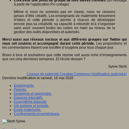
Concevoir une photo de groupe de mes élèves confinés
(un montage
à partir de l’application Pic-collage)
Même si nous ne sommes pas en classe, nous ne cessons
jamais d’être créatifs. Les enseignants de maternelle foisonnent
d’idées et cette période a permis à chacun de développer
encore plus sa créativité, sa capacité à rebondir et à s’organiser
sans avoir souvent toutes les cartes en main au niveau de la
gestion des outils disponibles et autorisés.
Merci aussi aux réseaux sociaux et aux différents groupes sur Twitter qui
nous ont soutenu et accompagné durant cette période.
Les propositions et
les commentaires étaient une bouffée d’oxygène pour tous chaque jour.
Bravo à tous et souhaitons que cette reprise soit aussi riche d’enseignements
que ces cinq dernières semaines. Et l'école demain ?
Sylvie Storti
Licence de paternité Creative Commons (réutilisation autorisée)
Dernière modification le samedi, 16 mai 2020
Enseignants
,
Parents
,
Enseigner et apprendre
,
Espaces éducatifs
,
Ecosystème éducatif
,
Vie scolaire et sociale
,
Ecole maternelle
,
Confinements et numériques
,