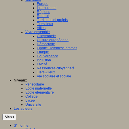
Europe
International
Régions
Ruralité
Territoires et projets
Tiers lieux
Villes
Vivre ensemble
Citoyenneté
Culture européenne
Démocratie
Egalité Hommes/Femmes
Ethique
Gouvernance
Inclusion
Laïcité
Ressources citoyenneté
Tiers - lieux
Vie scolaire et sociale
Niveaux
Périscolaire
Ecole maternelle
Ecole élémentaire
Collège
Lycée
Université
Les auteurs
Menu
S'informer