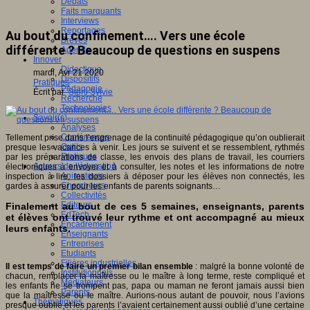
Débats
Faits marquants
Interviews
Reportages
Au bout du confinement…. Vers une école
Brèves
différente ? Beaucoup de questions en suspens
Agenda
Innover
Didactique
mardi, Avr 21 2020
Dispositifs
Pratiques
Pédagogie
Écrit par
Storti Sylvie
Recherche
Technologies
Savoir(s)
Analyses
Conférences
Tellement prise dans l’engrenage de la continuité pédagogique qu’on oublierait
Outils
presque les vacances à venir. Les jours se suivent et se ressemblent, rythmés
Pratiques
par les préparations de classe, les envois des plans de travail, les courriers
Acteurs de l'éducation
électroniques à envoyer et à consulter, les notes et les informations de notre
Animateurs
inspection à lire, les dossiers à déposer pour les élèves non connectés, les
Chercheurs
gardes à assurer pour les enfants de parents soignants…
Collectivités
Editeurs
Finalement au bout de ces 5 semaines, enseignants, parents
EdTech
et élèves ont trouvé leur rythme et ont accompagné au mieux
Encadrement
leurs enfants.
Enseignants
Entreprises
Etudiants
Filières industrielles
Il est temps de faire un premier bilan ensemble
: malgré la bonne volonté de
Institutionnels
chacun, remplacer la maîtresse ou le maître à long terme, reste compliqué et
Médiateurs
les enfants ne se trompent pas, papa ou maman ne feront jamais aussi bien
Parents
que la maîtresse ou le maître. Aurions-nous autant de pouvoir, nous l’avions
Thématiques
presque oublié et les parents l’avaient certainement aussi oublié d’une certaine