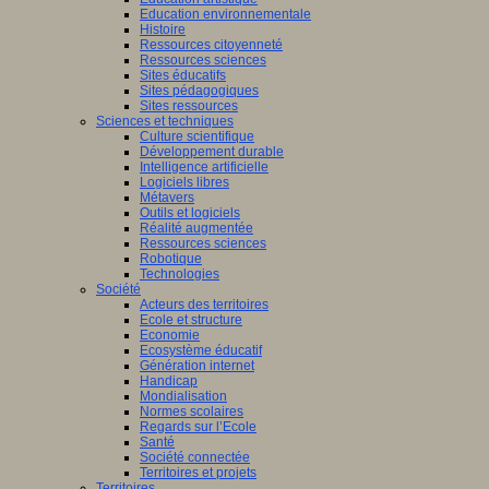
Education environnementale
Histoire
Ressources citoyenneté
Ressources sciences
Sites éducatifs
Sites pédagogiques
Sites ressources
Sciences et techniques
Culture scientifique
Développement durable
Intelligence artificielle
Logiciels libres
Métavers
Outils et logiciels
Réalité augmentée
Ressources sciences
Robotique
Technologies
Société
Acteurs des territoires
Ecole et structure
Economie
Ecosystème éducatif
Génération internet
Handicap
Mondialisation
Normes scolaires
Regards sur l’Ecole
Santé
Société connectée
Territoires et projets
Territoires