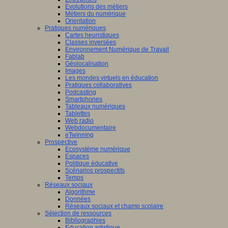
Evolutions des métiers
Métiers du numérique
Orientation
Pratiques numériques
Cartes heuristiques
Classes inversées
Environnement Numérique de Travail
Fablab
Géolocalisation
Images
Les mondes virtuels en éducation
Pratiques collaboratives
Podcasting
Smartphones
Tableaux numériques
Tablettes
Web radio
Webdocumentaire
eTwinning
Prospective
Ecosystème numérique
Espaces
Politique éducative
Scénarios prospectifs
Temps
Réseaux sociaux
Algorithme
Données
Réseaux sociaux et champ scolaire
Sélection de ressources
Bibliographies
Education artistique