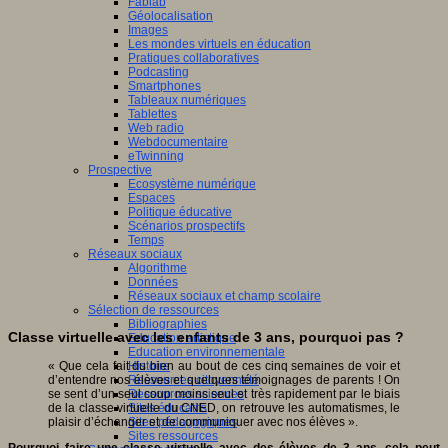
Fablab
Géolocalisation
Images
Les mondes virtuels en éducation
Pratiques collaboratives
Podcasting
Smartphones
Tableaux numériques
Tablettes
Web radio
Webdocumentaire
eTwinning
Prospective
Ecosystème numérique
Espaces
Politique éducative
Scénarios prospectifs
Temps
Réseaux sociaux
Algorithme
Données
Réseaux sociaux et champ scolaire
Sélection de ressources
Bibliographies
Classe virtuelle avec les enfants de 3 ans, pourquoi pas ?
Education artistique
Education environnementale
Histoire
« Que cela fait du bien au bout de ces cinq semaines de voir et
Ressources citoyenneté
d’entendre nos élèves et quelques témoignages de parents ! On
Ressources sciences
se sent d’un seul coup moins seul et très rapidement par le biais
Sites éducatifs
de la classe virtuelle du CNED, on retrouve les automatismes, le
Sites pédagogiques
plaisir d’échanger et de communiquer avec nos élèves ».
Sites ressources