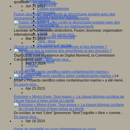
Vivre ensemble
quotidien…
En savoir plus...
Citoyenneté
Jun 23 2023
Culture européenne
Démocratie
Fusion Jeunesse : Lutter contre le décrochage scolaire avec des
Egalité Hommes/Femmes
programmes innovants dans les établissements
Ethique
Gouvernance
Inclusion
Lauréate de nombreuses distinctions, Fusion Jeunesse, organisation
Laïcité
internationale, a pour…
En savoir plus...
Ressources citoyenneté
Mar 23 2023
Tiers - lieux
Vie scolaire et sociale
Qu'est-ce que la maitrise des algorithmes et des données ?
Niveaux
Périscolaire
Digital2030 (une expérience de Digital Moment), la Commission
Ecole maternelle
Canadienne pour…
En savoir plus...
Ecole élémentaire
Feb 27 2024
Collège
Lycée
Le projet « Proyecto científico sobre contaminación marina »
Université
Le
Les auteurs
projet « Proyecto científico sobre contaminación marina » a été mené…
En savoir plus...
Apr 25 2023
Émission « Moins d’ego, Tous égaux »: La classe bilingue occitane de
l’école Reclus d’Agen prône la Liberté
En occitan, le mot "Libre" [prononcer "libré"] signifie « libre » comme…
En savoir plus...
Apr 16 2024
Parler de durabilité en cours d'informatique au lycée