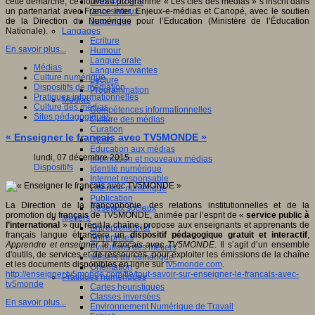
Jeux 4/12 ans
cette démarche, ce nouveau programme « Les clés des médias » s’inscrit dans
Jeux sérieux
un partenariat avec France Inter, Enjeux-e-médias et Canopé, avec le soutien
Jeux vidéo
de la Direction du Numérique pour l’Education (Ministère de l’Éducation
Langages
Nationale).
Ecriture
En savoir plus...
Humour
Langue orale
Médias
Langues vivantes
Culture numérique
Lecture
Dispositifs de médiation
Programmation
Pratiques informationnelles
Médias
Culture des médias
Compétences informationnelles
Sites pédagogiques
Culture des médias
Curation
« Enseigner le français avec TV5MONDE »
Droits
Education aux médias
lundi, 07 décembre 2015
Information et nouveaux médias
Dispositifs
Identité numérique
Internet responsable
Littératie numérique
Publication
La Direction de la francophonie, des relations institutionnelles et de la
Réseaux sociaux
promotion du français de TV5MONDE, animée par l’esprit de «
service public à
Métiers
l’international
» qui régit la chaîne, propose aux enseignants et apprenants de
Entrepreneuriat
français langue étrangère un
dispositif pédagogique gratuit et interactif
,
Entreprises
Apprendre et enseigner le français avec TV5MONDE
. Il s’agit d’un ensemble
Evolutions des métiers
d'outils, de services et de ressources, pour exploiter les émissions de la chaîne
Métiers du numérique
et les documents disponibles en ligne sur
tv5monde.com
.
Orientation
http://enseigner.tv5monde.com/fle/tout-savoir-sur-enseigner-le-francais-avec-
Pratiques numériques
tv5monde
Cartes heuristiques
Classes inversées
En savoir plus...
Environnement Numérique de Travail