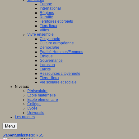
Europe
International
Régions
Ruralité
Territoires et projets
Tiers lieux
Villes
Vivre ensemble
Citoyenneté
Culture européenne
Démocratie
Egalité Hommes/Femmes
Ethique
Gouvernance
Inclusion
Laïcité
Ressources citoyenneté
Tiers - lieux
Vie scolaire et sociale
Niveaux
Périscolaire
Ecole maternelle
Ecole élémentaire
Collège
Lycée
Université
Les auteurs
Menu
S'abonner à ce flux RSS
S'informer