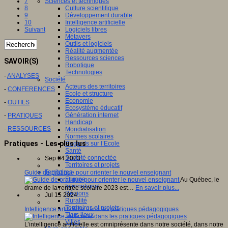
Sciences et techniques
7
Culture scientifique
8
Développement durable
9
Intelligence artificielle
10
Logiciels libres
Suivant
Métavers
Outils et logiciels
Réalité augmentée
Ressources sciences
SAVOIR(S)
Robotique
Technologies
-
ANALYSES
Société
Acteurs des territoires
-
CONFERENCES
Ecole et structure
Economie
-
OUTILS
Ecosystème éducatif
Génération internet
-
PRATIQUES
Handicap
-
RESSOURCES
Mondialisation
Normes scolaires
Pratiques - Les plus lus
Regards sur l’Ecole
Santé
Société connectée
Sep 04 2023
Territoires et projets
Territoires
Guide de pratique pour orienter le nouvel enseignant
Europe
Au Québec, le
International
drame de la rentrée scolaire 2023 est…
En savoir plus...
Régions
Jul 15 2024
Ruralité
Territoires et projets
Intelligence artificielle dans les pratiques pédagogiques
Tiers lieux
Villes
L’intelligence artificielle est omniprésente dans notre société, dans notre