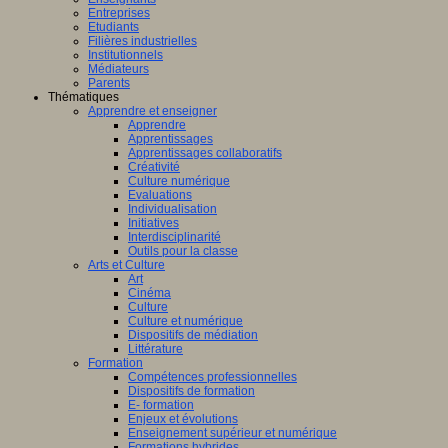
Entreprises
Etudiants
Filières industrielles
Institutionnels
Médiateurs
Parents
Thématiques
Apprendre et enseigner
Apprendre
Apprentissages
Apprentissages collaboratifs
Créativité
Culture numérique
Evaluations
Individualisation
Initiatives
Interdisciplinarité
Outils pour la classe
Arts et Culture
Art
Cinéma
Culture
Culture et numérique
Dispositifs de médiation
Littérature
Formation
Compétences professionnelles
Dispositifs de formation
E- formation
Enjeux et évolutions
Enseignement supérieur et numérique
Formations hybrides