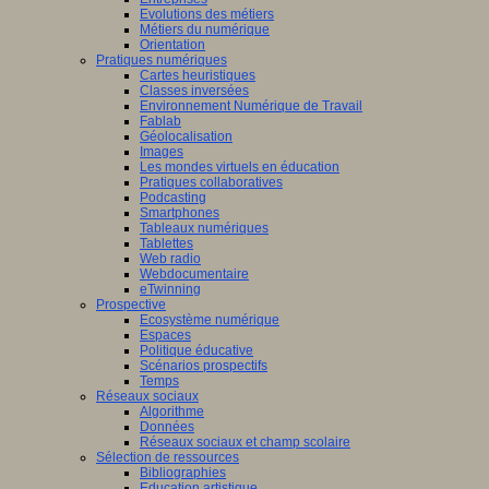
Evolutions des métiers
Métiers du numérique
Orientation
Pratiques numériques
Cartes heuristiques
Classes inversées
Environnement Numérique de Travail
Fablab
Géolocalisation
Images
Les mondes virtuels en éducation
Pratiques collaboratives
Podcasting
Smartphones
Tableaux numériques
Tablettes
Web radio
Webdocumentaire
eTwinning
Prospective
Ecosystème numérique
Espaces
Politique éducative
Scénarios prospectifs
Temps
Réseaux sociaux
Algorithme
Données
Réseaux sociaux et champ scolaire
Sélection de ressources
Bibliographies
Education artistique