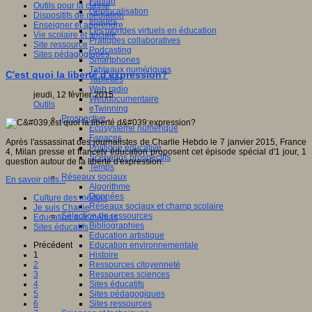
Fablab
Outils pour la classe
Géolocalisation
Dispositifs de médiation
Images
Enseigner et apprendre
Les mondes virtuels en éducation
Vie scolaire et sociale
Pratiques collaboratives
Site ressource
Podcasting
Sites pédagogiques
Smartphones
Tableaux numériques
C'est quoi la liberté d'expression?
Tablettes
Web radio
jeudi, 12 février 2015
Webdocumentaire
Outils
eTwinning
Prospective
Ecosystème numérique
Espaces
Après l'assassinat des journalistes de Charlie Hebdo le 7 janvier 2015, France
Politique éducative
4, Milan presse et francetv éducation proposent cet épisode spécial d'1 jour, 1
Scénarios prospectifs
question autour de la liberté d'expression.
Temps
Réseaux sociaux
En savoir plus...
Algorithme
Données
Culture des médias
Réseaux sociaux et champ scolaire
Je suis Charlie
Sélection de ressources
Education aux médias
Bibliographies
Sites éducatifs
Education artistique
Education environnementale
Précédent
Histoire
1
Ressources citoyenneté
2
Ressources sciences
3
Sites éducatifs
4
Sites pédagogiques
5
Sites ressources
6