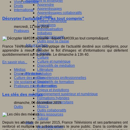
Apprendre et enseigner
Vivre ensemble
Apprendre
Droits
Apprentissages
International
Apprentissages collaboratifs
Créativité
Décrypter l'actualité : "T'as tout compris"
Culture numérique
Evaluations
mercredi, 11 mai 2016
Individualisation
Pratiques
Initiatives
Interdisciplinarité
Outils pour la classe
Arts et Culture
France Télévisions : Un décryptage de l'actualité destiné aux collégiens, pour
Art
apprendre à mieux décoder le flot d'images et d'informations qui déferlent
Cinéma
quotidiennement sur la planète. Le dimanche à 13h 40.
Culture
Culture et numérique
En savoir plus...
Dispositifs de médiation
Médias
Littérature
Dispositifs de médiation
Formation
Culture des médias
Compétences professionnelles
Vie scolaire et sociale
Dispositifs de formation
Pratiques informationnelles
E- formation
Enjeux et évolutions
Enseignement supérieur et numérique
Les clés des médias
Formations hybrides
Formation universitaire
dimanche, 06 décembre 2015
Mooc’s
Outils
Outils collaboratifs
Sites ressources
Tutorat
Jeux
Depuis les attentats de janvier 2015, France Télévisions et ses partenaires ont
Jeu et éducation
renforcé et multiplié les actions envers le jeune public. Dans la continuité de