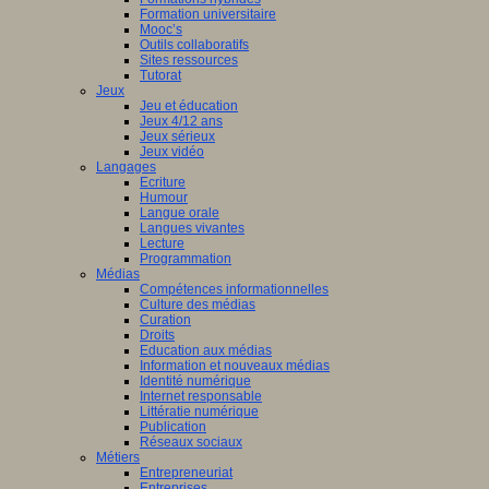
Formation universitaire
Mooc’s
Outils collaboratifs
Sites ressources
Tutorat
Jeux
Jeu et éducation
Jeux 4/12 ans
Jeux sérieux
Jeux vidéo
Langages
Ecriture
Humour
Langue orale
Langues vivantes
Lecture
Programmation
Médias
Compétences informationnelles
Culture des médias
Curation
Droits
Education aux médias
Information et nouveaux médias
Identité numérique
Internet responsable
Littératie numérique
Publication
Réseaux sociaux
Métiers
Entrepreneuriat
Entreprises