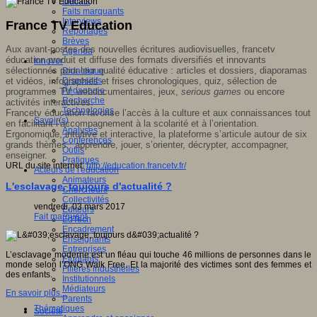
Débats
Faits marquants
Interviews
France TV Education
Reportages
Brèves
Aux avant-postes des nouvelles écritures audiovisuelles,
francetv
Agenda
éducation
produit et diffuse des formats diversifiés et innovants
Innover
sélectionnés pour leur qualité éducative : articles et dossiers, diaporamas
Didactique
et vidéos, infographies et frises chronologiques, quiz, sélection de
Dispositifs
Pédagogie
programmes TV, web­documentaires, jeux,
serious games
ou encore
Recherche
activités interactives.
Technologies
Francetv éducation
favorise l’accès à la culture et aux connaissances tout
Savoir(s)
en facilitant l’accompagnement à la scolarité et à l’orientation.
Analyses
Ergonomique, intuitive et interactive, la plateforme s’articule autour de six
Conférences
grands thèmes : apprendre, jouer, s’orienter, décrypter, accompagner,
Outils
enseigner.
Pratiques
URL du site internet:
http://education.francetv.fr/
Acteurs de l'éducation
Animateurs
L'esclavage, toujours d'actualité ?
Chercheurs
Collectivités
vendredi, 03 mars 2017
Editeurs
Fait marquant
EdTech
Encadrement
Enseignants
Entreprises
L’esclavage moderne est un fléau qui touche 46 millions de personnes dans le
Etudiants
monde selon l’ONG Walk Free. Et la majorité des victimes sont des femmes et
Filières industrielles
des enfants.
Institutionnels
Médiateurs
En savoir plus...
Parents
Thématiques
Société