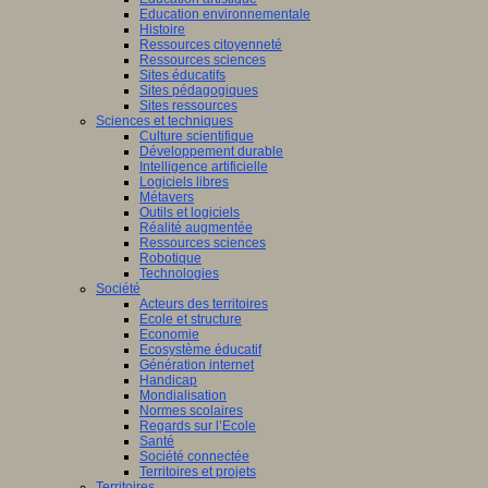
Education environnementale
Histoire
Ressources citoyenneté
Ressources sciences
Sites éducatifs
Sites pédagogiques
Sites ressources
Sciences et techniques
Culture scientifique
Développement durable
Intelligence artificielle
Logiciels libres
Métavers
Outils et logiciels
Réalité augmentée
Ressources sciences
Robotique
Technologies
Société
Acteurs des territoires
Ecole et structure
Economie
Ecosystème éducatif
Génération internet
Handicap
Mondialisation
Normes scolaires
Regards sur l’Ecole
Santé
Société connectée
Territoires et projets
Territoires