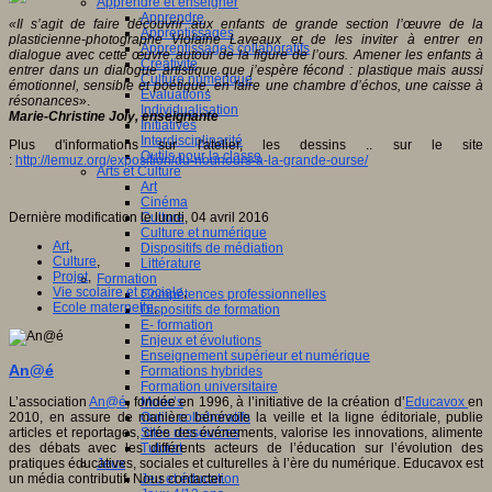
Apprendre et enseigner
Apprendre
«Il s’agit de faire découvrir aux enfants de grande section l’œuvre de la
Apprentissages
plasticienne-photographe Violaine Laveaux et de les inviter à entrer en
Apprentissages collaboratifs
dialogue avec cette œuvre autour de la figure de l’ours. Amener les enfants à
Créativité
entrer dans un dialogue artistique que j’espère fécond : plastique mais aussi
Culture numérique
émotionnel, sensible et poétique, en faire une chambre d’échos, une caisse à
Evaluations
résonances
».
Individualisation
Marie-Christine Joly, enseignante
Initiatives
Interdisciplinarité
Plus d'informations sur l'atelier, les dessins .. sur le site
Outils pour la classe
:
http://lemuz.org/exposition/du-nounours-a-la-grande-ourse/
Arts et Culture
Art
Cinéma
Dernière modification le lundi, 04 avril 2016
Culture
Culture et numérique
Art
,
Dispositifs de médiation
Culture
,
Littérature
Projet
,
Formation
Vie scolaire et sociale
,
Compétences professionnelles
Ecole maternelle
,
Dispositifs de formation
E- formation
Enjeux et évolutions
Enseignement supérieur et numérique
An@é
Formations hybrides
Formation universitaire
L’association
An@é
, fondée en 1996, à l’initiative de la création d’
Educavox
en
Mooc’s
2010, en assure de manière bénévole la veille et la ligne éditoriale, publie
Outils collaboratifs
articles et reportages, crée des événements, valorise les innovations, alimente
Sites ressources
des débats avec les différents acteurs de l’éducation sur l’évolution des
Tutorat
pratiques éducatives, sociales et culturelles à l’ère du numérique. Educavox est
Jeux
un média contributif. Nous contacter.
Jeu et éducation