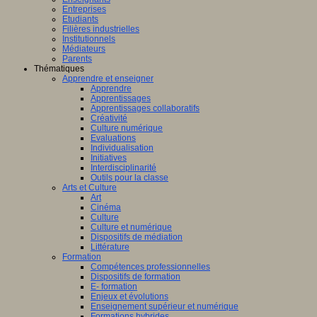
Entreprises
Etudiants
Filières industrielles
Institutionnels
Médiateurs
Parents
Thématiques
Apprendre et enseigner
Apprendre
Apprentissages
Apprentissages collaboratifs
Créativité
Culture numérique
Evaluations
Individualisation
Initiatives
Interdisciplinarité
Outils pour la classe
Arts et Culture
Art
Cinéma
Culture
Culture et numérique
Dispositifs de médiation
Littérature
Formation
Compétences professionnelles
Dispositifs de formation
E- formation
Enjeux et évolutions
Enseignement supérieur et numérique
Formations hybrides