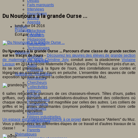
Débats
Faits marquants
Interviews
Reportages
Du Nounours à la grande Ourse ...
Brèves
Agenda
lundi, Avr 04 2016
Innover
Pratiques
Didactique
Écrit par
An@é
Dispositifs
Pédagogie
Recherche
Technologies
Du Nounours à la grande Ourse ... Parcours d'une classe de grande section
Savoir(s)
sur les traces de l'ours -
Découvrez les œuvres des élèves de grande section
Analyses
de maternelle de Marie-Christine Joly
, conduit avec la plasticienne
Violaine
Conférences
Lavaux
en 2014 à l’école Maternelle Paul Dubois (Paris). Pendant près d'un an,
Outils
ils se sont intéressés à la figure de l'ours, des constellations aux contes et
Pratiques
légendes en passant par l'ours en peluche. L'ensemble des œuvres de cette
Acteurs de l'éducation
exposition spéciale a intégré la collection permanente du Muz.
Animateurs
Chercheurs
Collectivités
Editeurs
6 salles retracent le parcours de ces chasseurs-rêveurs. Têtes d'ours, pattes
EdTech
griffues, ours dansants et constellations-doudous forment des collections où
Encadrement
chaque œuvre, singulière, est magnifiée par celles des autres. Les colliers de
Enseignants
griffes et les armes désarmantes (oxymore poétique !) viennent clore cette
Entreprises
remarquable exposition.
Etudiants
Filières industrielles
Un espace est également consacré à ce projet
dans l'espace "Ateliers" du Muz.
Institutionnels
Vous y découvrirez les différentes étapes de ce travail et d'autres travaux de la
Médiateurs
classe !
Parents
Thématiques