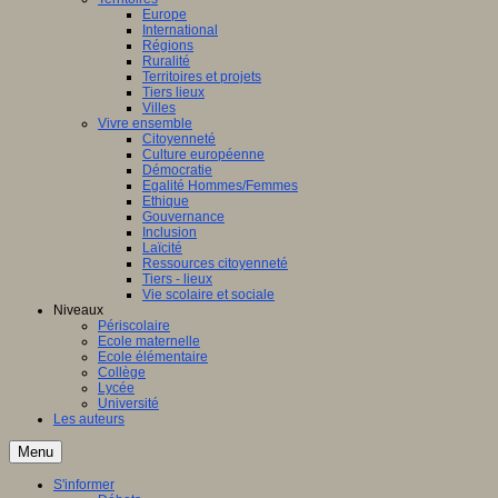
Europe
International
Régions
Ruralité
Territoires et projets
Tiers lieux
Villes
Vivre ensemble
Citoyenneté
Culture européenne
Démocratie
Egalité Hommes/Femmes
Ethique
Gouvernance
Inclusion
Laïcité
Ressources citoyenneté
Tiers - lieux
Vie scolaire et sociale
Niveaux
Périscolaire
Ecole maternelle
Ecole élémentaire
Collège
Lycée
Université
Les auteurs
Menu
S'informer