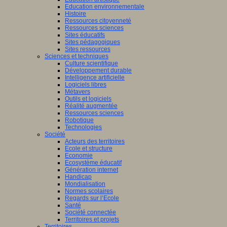
Education environnementale
Histoire
Ressources citoyenneté
Ressources sciences
Sites éducatifs
Sites pédagogiques
Sites ressources
Sciences et techniques
Culture scientifique
Développement durable
Intelligence artificielle
Logiciels libres
Métavers
Outils et logiciels
Réalité augmentée
Ressources sciences
Robotique
Technologies
Société
Acteurs des territoires
Ecole et structure
Economie
Ecosystème éducatif
Génération internet
Handicap
Mondialisation
Normes scolaires
Regards sur l’Ecole
Santé
Société connectée
Territoires et projets
Territoires