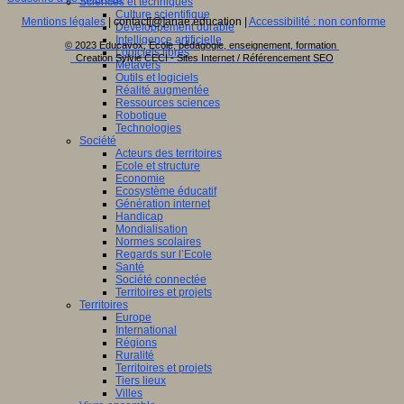
Sciences et techniques
Culture scientifique
Mentions légales
| contact[@]anae.education |
Accessibilité : non conforme
Développement durable
Intelligence artificielle
© 2023 Educavox, Ecole, pédagogie, enseignement, formation
Logiciels libres
Creation Sylvie CECI - Sites Internet / Référencement SEO
Métavers
Outils et logiciels
Réalité augmentée
Ressources sciences
Robotique
Technologies
Société
Acteurs des territoires
Ecole et structure
Economie
Ecosystème éducatif
Génération internet
Handicap
Mondialisation
Normes scolaires
Regards sur l’Ecole
Santé
Société connectée
Territoires et projets
Territoires
Europe
International
Régions
Ruralité
Territoires et projets
Tiers lieux
Villes