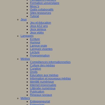
Formation universitaire
Mooc’s
Outils collaboratifs
Sites ressources
Tutorat
Jeux
Jeu et éducation
Jeux 4/12 ans
Jeux sérieux
Jeux vidéo
Langages
Ecriture
Humour
Langue orale
Langues vivantes
Lecture
Programmation
Médias
Compétences informationnelles
Culture des médias
Curation
Droits
Education aux médias
Information et nouveaux médias
Identité numérique
Internet responsable
Littératie numérique
Publication
Réseaux sociaux
Métiers
Entrepreneuriat
Entreprises