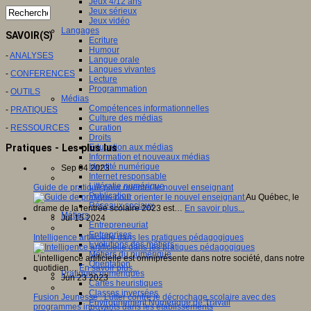
Jeux 4/12 ans
Jeux sérieux
Jeux vidéo
Langages
SAVOIR(S)
Ecriture
Humour
-
ANALYSES
Langue orale
Langues vivantes
-
CONFERENCES
Lecture
Programmation
-
OUTILS
Médias
Compétences informationnelles
-
PRATIQUES
Culture des médias
-
RESSOURCES
Curation
Droits
Education aux médias
Pratiques - Les plus lus
Information et nouveaux médias
Identité numérique
Sep 04 2023
Internet responsable
Littératie numérique
Guide de pratique pour orienter le nouvel enseignant
Publication
Au Québec, le
Réseaux sociaux
drame de la rentrée scolaire 2023 est…
En savoir plus...
Métiers
Jul 15 2024
Entrepreneuriat
Entreprises
Intelligence artificielle dans les pratiques pédagogiques
Evolutions des métiers
Métiers du numérique
L’intelligence artificielle est omniprésente dans notre société, dans notre
Orientation
quotidien…
En savoir plus...
Pratiques numériques
Jun 23 2023
Cartes heuristiques
Classes inversées
Fusion Jeunesse : Lutter contre le décrochage scolaire avec des
Environnement Numérique de Travail
programmes innovants dans les établissements