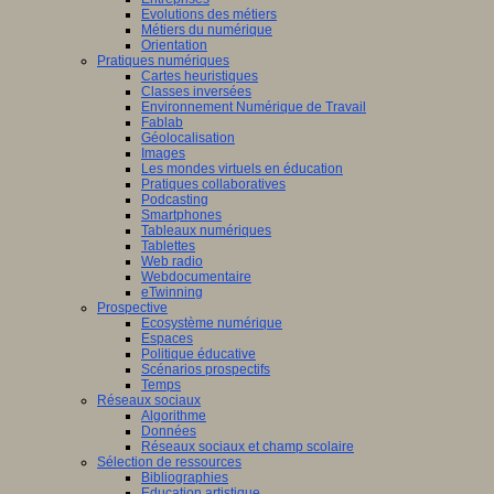
Evolutions des métiers
Métiers du numérique
Orientation
Pratiques numériques
Cartes heuristiques
Classes inversées
Environnement Numérique de Travail
Fablab
Géolocalisation
Images
Les mondes virtuels en éducation
Pratiques collaboratives
Podcasting
Smartphones
Tableaux numériques
Tablettes
Web radio
Webdocumentaire
eTwinning
Prospective
Ecosystème numérique
Espaces
Politique éducative
Scénarios prospectifs
Temps
Réseaux sociaux
Algorithme
Données
Réseaux sociaux et champ scolaire
Sélection de ressources
Bibliographies
Education artistique