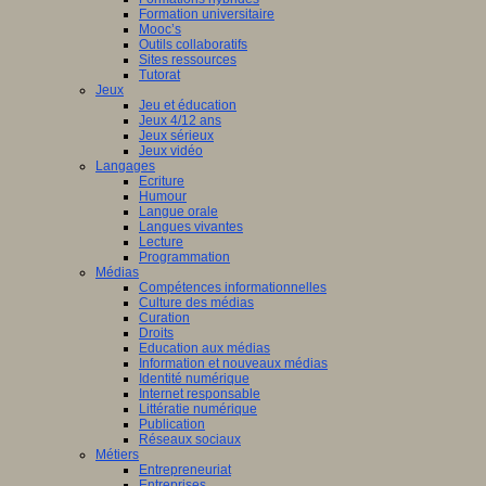
Formation universitaire
Mooc’s
Outils collaboratifs
Sites ressources
Tutorat
Jeux
Jeu et éducation
Jeux 4/12 ans
Jeux sérieux
Jeux vidéo
Langages
Ecriture
Humour
Langue orale
Langues vivantes
Lecture
Programmation
Médias
Compétences informationnelles
Culture des médias
Curation
Droits
Education aux médias
Information et nouveaux médias
Identité numérique
Internet responsable
Littératie numérique
Publication
Réseaux sociaux
Métiers
Entrepreneuriat
Entreprises