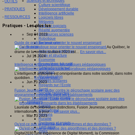
Sciences et techniques
-
OUTILS
Culture scientifique
Développement durable
-
PRATIQUES
Intelligence artificielle
-
RESSOURCES
Logiciels libres
Métavers
Pratiques - Les plus lus
Outils et logiciels
Réalité augmentée
Ressources sciences
Sep 04 2023
Robotique
Technologies
Guide de pratique pour orienter le nouvel enseignant
Société
Au Québec, le
Acteurs des territoires
drame de la rentrée scolaire 2023 est…
En savoir plus...
Ecole et structure
Jul 15 2024
Economie
Ecosystème éducatif
Intelligence artificielle dans les pratiques pédagogiques
Génération internet
Handicap
L’intelligence artificielle est omniprésente dans notre société, dans notre
Mondialisation
quotidien…
En savoir plus...
Normes scolaires
Jun 23 2023
Regards sur l’Ecole
Santé
Fusion Jeunesse : Lutter contre le décrochage scolaire avec des
Société connectée
programmes innovants dans les établissements
Territoires et projets
Territoires
Europe
Lauréate de nombreuses distinctions, Fusion Jeunesse, organisation
International
internationale, a pour…
En savoir plus...
Régions
Mar 23 2023
Ruralité
Territoires et projets
Qu'est-ce que la maitrise des algorithmes et des données ?
Tiers lieux
Villes
Digital2030 (une expérience de Digital Moment), la Commission