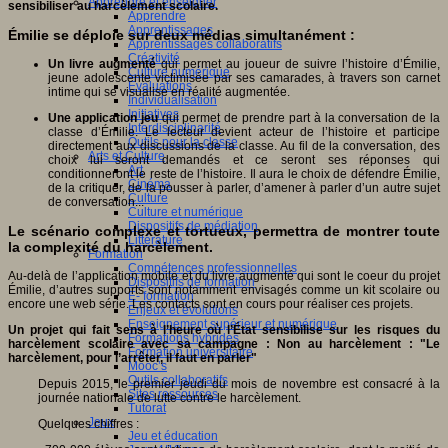
Apprendre et enseigner
sensibiliser au harcèlement scolaire.
Apprendre
Apprentissages
Émilie se déploie sur deux médias simultanément :
Apprentissages collaboratifs
Créativité
Un livre augmenté
qui permet au joueur de suivre l’histoire d’Émilie,
Culture numérique
jeune adolescente victimisée par ses camarades, à travers son carnet
Evaluations
intime qui se visualise en réalité augmentée.
Individualisation
Initiatives
Une application jeu
qui permet de prendre part à la conversation de la
Interdisciplinarité
classe d’Émilie. Le lecteur devient acteur de l’histoire et participe
Outils pour la classe
directement aux discussions de la classe. Au fil de la conversation, des
Arts et Culture
choix lui seront demandés et ce seront ses réponses qui
Art
conditionneront le reste de l’histoire. Il aura le choix de défendre Émilie,
Cinéma
de la critiquer, de la pousser à parler, d’amener à parler d’un autre sujet
Culture
de conversation...
Culture et numérique
Dispositifs de médiation
Le scénario complexe et tortueux, permettra de montrer toute
Littérature
la complexité du harcèlement.
Formation
Compétences professionnelles
Au-delà de l’application mobile et du livre augmenté qui sont le coeur du projet
Dispositifs de formation
Émilie, d’autres supports sont notamment envisagés comme un kit scolaire ou
E- formation
encore une web série. Les contacts sont en cours pour réaliser ces projets.
Enjeux et évolutions
Enseignement supérieur et numérique
Un projet qui fait sens à l’heure où l’État sensibilise sur les risques du
Formations hybrides
harcèlement scolaire avec sa campagne : Non au harcèlement : "Le
Formation universitaire
harcèlement, pour l’arrêter, il faut en parler"
Mooc’s
Outils collaboratifs
Depuis 2015, le premier jeudi du mois de novembre est consacré à la
Sites ressources
journée nationale de lutte contre le harcèlement.
Tutorat
Jeux
Quelques chiffres :
Jeu et éducation