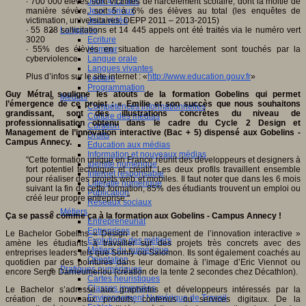
∙ 700 000 élèves sont victimes de harcèlement scolaire, dont la moitié de
Jeux 4/12 ans
manière sévère, soit 5 à 6% des élèves au total (les enquêtes de
Jeux sérieux
victimation, universitaires, DEPP 2011 – 2013-2015)
Jeux vidéo
∙ 55 828 sollicitations et 14 445 appels ont été traités via le numéro vert
Langages
3020
Ecriture
∙ 55% des élèves en situation de harcèlement sont touchés par la
Humour
cyberviolence
Langue orale
Langues vivantes
Plus d’infos sur le site internet : «
http://www.education.gouv.fr
»
Lecture
Programmation
Guy Métral souligne les atouts de la formation Gobelins qui permet
Médias
l’émergence de ce projet : « Emilie et son succès que nous souhaitons
Compétences informationnelles
grandissant, sont des illustrations concrètes du niveau de
Culture des médias
professionnalisation obtenu dans le cadre du Cycle 2 Design et
Curation
Management de l’innovation interactive (Bac + 5) dispensé aux Gobelins -
Droits
Campus Annecy.
Education aux médias
Information et nouveaux médias
"Cette formation unique en France réunit des développeurs et designers à
Identité numérique
fort potentiel technique et créatif. Les deux profils travaillent ensemble
Internet responsable
pour réaliser des projets web et mobiles. Il faut noter que dans les 6 mois
Littératie numérique
suivant la fin de cette formation, 85% des étudiants trouvent un emploi ou
Publication
créé leur propre entreprise."
Réseaux sociaux
Métiers
Ça se passe comme ça à la formation aux Gobelins - Campus Annecy !
Entrepreneuriat
Entreprises
Le Bachelor Gobelins « Design et management de l’innovation interactive »
Evolutions des métiers
amène les étudiants à travailler sur des projets très concrets avec des
Métiers du numérique
entreprises leaders tels que Somfy ou Salomon. Ils sont également coachés au
Orientation
quotidien par des pointures dans leur domaine à l’image d’Eric Viennot ou
Pratiques numériques
encore Serge Darrieumerlou (création de la tente 2 secondes chez Décathlon).
Cartes heuristiques
Classes inversées
Le Bachelor s’adresse aux graphistes et développeurs intéressés par la
Environnement Numérique de Travail
création de nouveaux produits, contenus ou services digitaux. De la