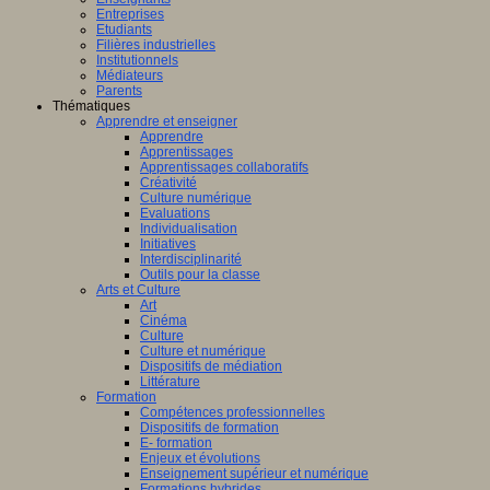
Entreprises
Etudiants
Filières industrielles
Institutionnels
Médiateurs
Parents
Thématiques
Apprendre et enseigner
Apprendre
Apprentissages
Apprentissages collaboratifs
Créativité
Culture numérique
Evaluations
Individualisation
Initiatives
Interdisciplinarité
Outils pour la classe
Arts et Culture
Art
Cinéma
Culture
Culture et numérique
Dispositifs de médiation
Littérature
Formation
Compétences professionnelles
Dispositifs de formation
E- formation
Enjeux et évolutions
Enseignement supérieur et numérique
Formations hybrides