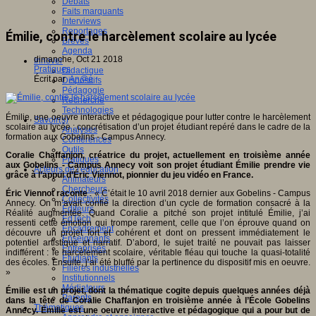
Débats
Faits marquants
Interviews
Reportages
Émilie, contre le harcèlement scolaire au lycée
Brèves
Agenda
dimanche, Oct 21 2018
Innover
Pratiques
Didactique
Écrit par
An@é
Dispositifs
Pédagogie
Recherche
Technologies
Émilie, une oeuvre interactive et pédagogique pour lutter contre le harcèlement
Savoir(s)
scolaire au lycée : concrétisation d’un projet étudiant repéré dans le cadre de la
Analyses
formation aux Gobelins - Campus Annecy.
Conférences
Outils
Coralie Chaffanjon, créatrice du projet, actuellement en troisième année
Pratiques
aux Gobelins - Campus Annecy voit son projet étudiant Émilie prendre vie
Acteurs de l'éducation
grâce à l’appui d’Éric Viennot, pionnier du jeu vidéo en France.
Animateurs
Chercheurs
Éric Viennot raconte
: « C’était le 10 avril 2018 dernier aux Gobelins - Campus
Collectivités
Annecy. On m’avait confié la direction d’un cycle de formation consacré à la
Editeurs
Réalité augmentée. Quand Coralie a pitché son projet intitulé Émilie, j’ai
EdTech
ressenti cette émotion qui trompe rarement, celle que l’on éprouve quand on
Encadrement
découvre un projet fort et cohérent et dont on pressent immédiatement le
Enseignants
potentiel artistique et narratif. D’abord, le sujet traité ne pouvait pas laisser
Entreprises
indifférent : le harcèlement scolaire, véritable fléau qui touche la quasi-totalité
Etudiants
des écoles. Ensuite, j’ai été bluffé par la pertinence du dispositif mis en oeuvre.
Filières industrielles
»
Institutionnels
Médiateurs
Émilie est un projet, dont la thématique cogite depuis quelques années déjà
Parents
dans la tête de Coralie Chaffanjon en troisième année à l’École Gobelins
Thématiques
Annecy. Émilie est une oeuvre interactive et pédagogique qui a pour but de