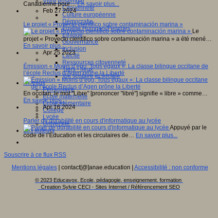
Vivre ensemble
Canadienne pour…
En savoir plus...
Citoyenneté
Feb 27 2024
Culture européenne
Démocratie
Le projet « Proyecto científico sobre contaminación marina »
Egalité Hommes/Femmes
Le
Ethique
projet « Proyecto científico sobre contaminación marina » a été mené…
Gouvernance
En savoir plus...
Inclusion
Apr 25 2023
Laïcité
Ressources citoyenneté
Émission « Moins d’ego, Tous égaux »: La classe bilingue occitane de
Tiers - lieux
l’école Reclus d’Agen prône la Liberté
Vie scolaire et sociale
Niveaux
Périscolaire
En occitan, le mot "Libre" [prononcer "libré"] signifie « libre » comme…
Ecole maternelle
En savoir plus...
Ecole élémentaire
Apr 16 2024
Collège
Lycée
Parler de durabilité en cours d'informatique au lycée
Université
Appuyé par le
Les auteurs
code de l’Éducation et les circulaires de…
En savoir plus...
Souscrire à ce flux RSS
Mentions légales
| contact[@]anae.education |
Accessibilité : non conforme
© 2023 Educavox, Ecole, pédagogie, enseignement, formation
Creation Sylvie CECI - Sites Internet / Référencement SEO