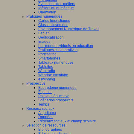
Evolutions des métiers
Métiers du numérique
Orientation
Pratiques numériques
Cartes heuristiques
Classes inversées
Environnement Numérique de Travail
Fablab
Géolocalisation
Images
Les mondes virtuels en éducation
Pratiques collaboratives
Podcasting
Smartphones
Tableaux numériques
Tablettes
Web radio
Webdocumentaire
eTwinning
Prospective
Ecosystème numérique
Espaces
Politique éducative
Scénarios prospectifs
Temps
Réseaux sociaux
Algorithme
Données
Réseaux sociaux et champ scolaire
Sélection de ressources
Bibliographies
Education artistique