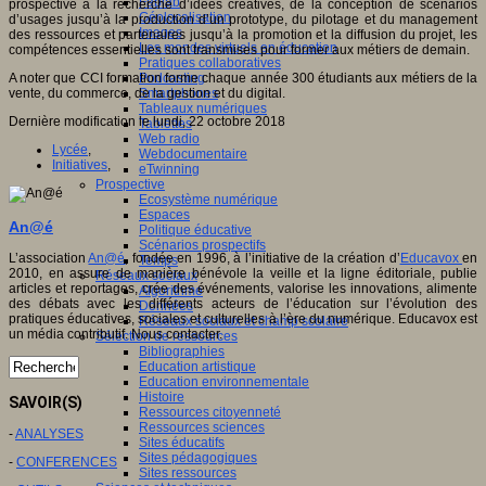
Fablab
prospective à la recherche d’idées créatives, de la conception de scénarios
Géolocalisation
d’usages jusqu’à la production d’un prototype, du pilotage et du management
Images
des ressources et partenaires jusqu’à la promotion et la diffusion du projet, les
Les mondes virtuels en éducation
compétences essentielles sont transmises pour former aux métiers de demain.
Pratiques collaboratives
A noter que CCI formation forme chaque année 300 étudiants aux métiers de la
Podcasting
vente, du commerce, de la gestion et du digital.
Smartphones
Tableaux numériques
Dernière modification le lundi, 22 octobre 2018
Tablettes
Web radio
Lycée
,
Webdocumentaire
Initiatives
,
eTwinning
Prospective
Ecosystème numérique
Espaces
An@é
Politique éducative
Scénarios prospectifs
L’association
An@é
, fondée en 1996, à l’initiative de la création d’
Educavox
en
Temps
2010, en assure de manière bénévole la veille et la ligne éditoriale, publie
Réseaux sociaux
articles et reportages, crée des événements, valorise les innovations, alimente
Algorithme
des débats avec les différents acteurs de l’éducation sur l’évolution des
Données
pratiques éducatives, sociales et culturelles à l’ère du numérique. Educavox est
Réseaux sociaux et champ scolaire
un média contributif. Nous contacter.
Sélection de ressources
Bibliographies
Education artistique
Education environnementale
Histoire
SAVOIR(S)
Ressources citoyenneté
Ressources sciences
-
ANALYSES
Sites éducatifs
Sites pédagogiques
-
CONFERENCES
Sites ressources