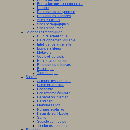
Education environnementale
Histoire
Ressources citoyenneté
Ressources sciences
Sites éducatifs
Sites pédagogiques
Sites ressources
Sciences et techniques
Culture scientifique
Développement durable
Intelligence artificielle
Logiciels libres
Métavers
Outils et logiciels
Réalité augmentée
Ressources sciences
Robotique
Technologies
Société
Acteurs des territoires
Ecole et structure
Economie
Ecosystème éducatif
Génération internet
Handicap
Mondialisation
Normes scolaires
Regards sur l’Ecole
Santé
Société connectée
Territoires et projets
Territoires