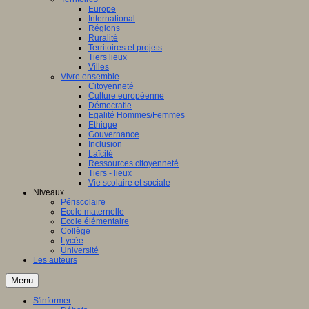
Europe
International
Régions
Ruralité
Territoires et projets
Tiers lieux
Villes
Vivre ensemble
Citoyenneté
Culture européenne
Démocratie
Egalité Hommes/Femmes
Ethique
Gouvernance
Inclusion
Laïcité
Ressources citoyenneté
Tiers - lieux
Vie scolaire et sociale
Niveaux
Périscolaire
Ecole maternelle
Ecole élémentaire
Collège
Lycée
Université
Les auteurs
Menu
S'informer