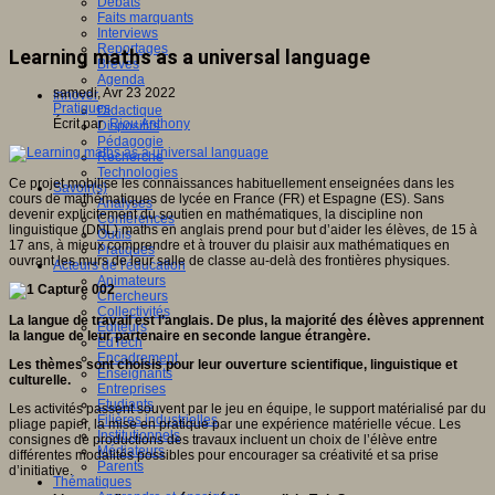
Débats
Faits marquants
Interviews
Reportages
Learning maths as a universal language
Brèves
Agenda
samedi, Avr 23 2022
Innover
Pratiques
Didactique
Écrit par
Riou Anthony
Dispositifs
Pédagogie
Recherche
Technologies
Ce projet mobilise les connaissances habituellement enseignées dans les
Savoir(s)
cours de mathématiques de lycée en France (FR) et Espagne (ES). Sans
Analyses
devenir explicitement du soutien en mathématiques, la discipline non
Conférences
linguistique (DNL) maths en anglais prend pour but d’aider les élèves, de 15 à
Outils
17 ans, à mieux comprendre et à trouver du plaisir aux mathématiques en
Pratiques
ouvrant les murs de leur salle de classe au-delà des frontières physiques.
Acteurs de l'éducation
Animateurs
Chercheurs
Collectivités
La langue de travail est l’anglais. De plus, la majorité des élèves apprennent
Editeurs
la langue de leur partenaire en seconde langue étrangère.
EdTech
Encadrement
Les thèmes sont choisis pour leur ouverture scientifique, linguistique et
Enseignants
culturelle.
Entreprises
Etudiants
Les activités passent souvent par le jeu en équipe, le support matérialisé par du
Filières industrielles
pliage papier, la mise en pratique par une expérience matérielle vécue. Les
Institutionnels
consignes de productions des travaux incluent un choix de l’élève entre
Médiateurs
différentes modalités possibles pour encourager sa créativité et sa prise
Parents
d’initiative.
Thématiques