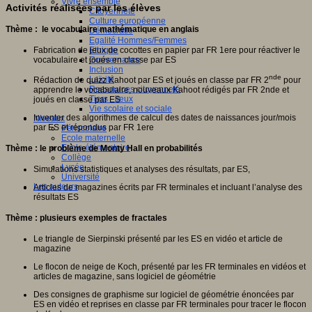
Vivre ensemble
Activités réalisées par les élèves
Citoyenneté
Culture européenne
Thème : le vocabulaire mathématique en anglais
Démocratie
Egalité Hommes/Femmes
Fabrication de jeux de cocottes en papier par FR 1ere pour réactiver le
Ethique
vocabulaire et joués en classe par ES
Gouvernance
Inclusion
nde
Laïcité
Rédaction de quizz Kahoot par ES et joués en classe par FR 2
pour
Ressources citoyenneté
apprendre le vocabulaire, nouveaux Kahoot rédigés par FR 2nde et
Tiers - lieux
joués en classe par ES
Vie scolaire et sociale
Inventer des algorithmes de calcul des dates de naissances jour/mois
Niveaux
par ES et répondus par FR 1ere
Périscolaire
Ecole maternelle
Ecole élémentaire
Thème : le problème de Monty Hall en probabilités
Collège
Lycée
Simulations statistiques et analyses des résultats, par ES,
Université
Les auteurs
Articles de magazines écrits par FR terminales et incluant l’analyse des
résultats ES
Thème : plusieurs exemples de fractales
Le triangle de Sierpinski présenté par les ES en vidéo et article de
magazine
Le flocon de neige de Koch, présenté par les FR terminales en vidéos et
articles de magazine, sans logiciel de géométrie
Des consignes de graphisme sur logiciel de géométrie énoncées par
ES en vidéo et reprises en classe par FR terminales pour tracer le flocon