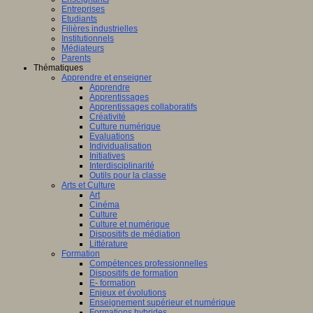
Entreprises
Etudiants
Filières industrielles
Institutionnels
Médiateurs
Parents
Thématiques
Apprendre et enseigner
Apprendre
Apprentissages
Apprentissages collaboratifs
Créativité
Culture numérique
Evaluations
Individualisation
Initiatives
Interdisciplinarité
Outils pour la classe
Arts et Culture
Art
Cinéma
Culture
Culture et numérique
Dispositifs de médiation
Littérature
Formation
Compétences professionnelles
Dispositifs de formation
E- formation
Enjeux et évolutions
Enseignement supérieur et numérique
Formations hybrides