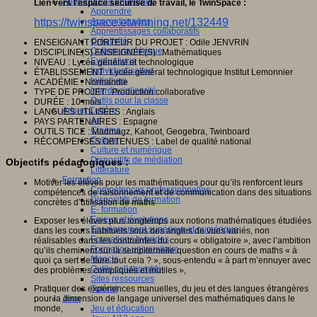
Apprendre et enseigner
Lien vers l'espace sécurisé de travail, le TwinSpace :
Apprendre
https://twinspace.etwinning.net/132449
Apprentissages
Apprentissages collaboratifs
Créativité
ENSEIGNANT PORTEUR DU PROJET : Odile JENVRIN
Culture numérique
DISCIPLINE(S) ENSEIGNÉE(S) : Mathématiques
Evaluations
NIVEAU : Lycée général et technologique
Individualisation
ÉTABLISSEMENT : Lycée général technologique Institut Lemonnier
Initiatives
ACADÉMIE : Normandie
Interdisciplinarité
TYPE DE PROJET : Production collaborative
Outils pour la classe
DURÉE : 10 mois
Arts et Culture
LANGUES UTILISÉES : Anglais
Art
PAYS PARTENAIRES : Espagne
Cinéma
OUTILS TICE : Madmagz, Kahoot, Geogebra, Twinboard
Culture
RÉCOMPENSES OBTENUES : Label de qualité national
Culture et numérique
Dispositifs de médiation
Objectifs pédagogiques :
Littérature
Formation
Motiver les élèves pour les mathématiques pour qu’ils renforcent leurs
Compétences professionnelles
compétences de raisonnement et de communication dans des situations
Dispositifs de formation
concrètes d’utilisation de maths
E- formation
Enjeux et évolutions
Exposer les élèves plus longtemps aux notions mathématiques étudiées
Enseignement supérieur et numérique
dans les cours habituels sous des angles de vues variés, non
Formations hybrides
réalisables dans les contraintes du cours « obligatoire », avec l’ambition
Formation universitaire
qu’ils cheminent sur la sempiternelle question en cours de maths « à
Mooc’s
quoi ça sert de faire tout cela ? », sous-entendu « à part m’ennuyer avec
Outils collaboratifs
des problèmes compliqués et inutiles »,
Sites ressources
Pratiquer des expériences manuelles, du jeu et des langues étrangères
Tutorat
pour la dimension de langage universel des mathématiques dans le
Jeux
monde,
Jeu et éducation