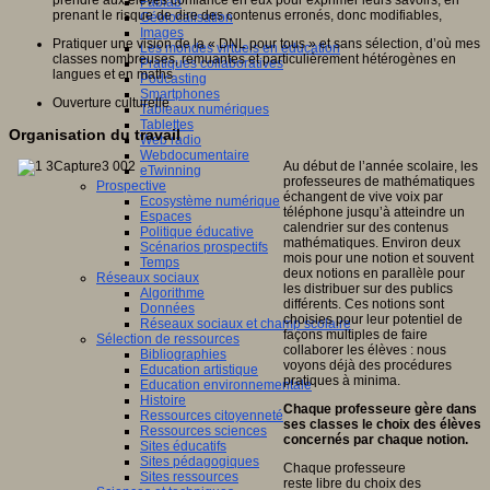
prendre aux élèves confiance en eux pour exprimer leurs savoirs, en
Fablab
prenant le risque de dire des contenus erronés, donc modifiables,
Géolocalisation
Images
Pratiquer une vision de la « DNL pour tous » et sans sélection, d’où mes
Les mondes virtuels en éducation
classes nombreuses, remuantes et particulièrement hétérogènes en
Pratiques collaboratives
langues et en maths
Podcasting
Smartphones
Ouverture culturelle
Tableaux numériques
Tablettes
Organisation du travail
Web radio
Webdocumentaire
Au début de l’année scolaire, les
eTwinning
professeures de mathématiques
Prospective
échangent de vive voix par
Ecosystème numérique
téléphone jusqu’à atteindre un
Espaces
calendrier sur des contenus
Politique éducative
mathématiques. Environ deux
Scénarios prospectifs
mois pour une notion et souvent
Temps
deux notions en parallèle pour
Réseaux sociaux
les distribuer sur des publics
Algorithme
différents. Ces notions sont
Données
choisies pour leur potentiel de
Réseaux sociaux et champ scolaire
façons multiples de faire
Sélection de ressources
collaborer les élèves : nous
Bibliographies
voyons déjà des procédures
Education artistique
pratiques à minima.
Education environnementale
Histoire
Chaque professeure gère dans
Ressources citoyenneté
ses classes le choix des élèves
Ressources sciences
concernés par chaque notion.
Sites éducatifs
Sites pédagogiques
Chaque professeure
Sites ressources
reste libre du choix des