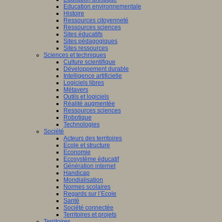
Education environnementale
Histoire
Ressources citoyenneté
Ressources sciences
Sites éducatifs
Sites pédagogiques
Sites ressources
Sciences et techniques
Culture scientifique
Développement durable
Intelligence artificielle
Logiciels libres
Métavers
Outils et logiciels
Réalité augmentée
Ressources sciences
Robotique
Technologies
Société
Acteurs des territoires
Ecole et structure
Economie
Ecosystème éducatif
Génération internet
Handicap
Mondialisation
Normes scolaires
Regards sur l’Ecole
Santé
Société connectée
Territoires et projets
Territoires