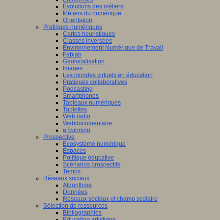
Evolutions des métiers
Métiers du numérique
Orientation
Pratiques numériques
Cartes heuristiques
Classes inversées
Environnement Numérique de Travail
Fablab
Géolocalisation
Images
Les mondes virtuels en éducation
Pratiques collaboratives
Podcasting
Smartphones
Tableaux numériques
Tablettes
Web radio
Webdocumentaire
eTwinning
Prospective
Ecosystème numérique
Espaces
Politique éducative
Scénarios prospectifs
Temps
Réseaux sociaux
Algorithme
Données
Réseaux sociaux et champ scolaire
Sélection de ressources
Bibliographies
Education artistique