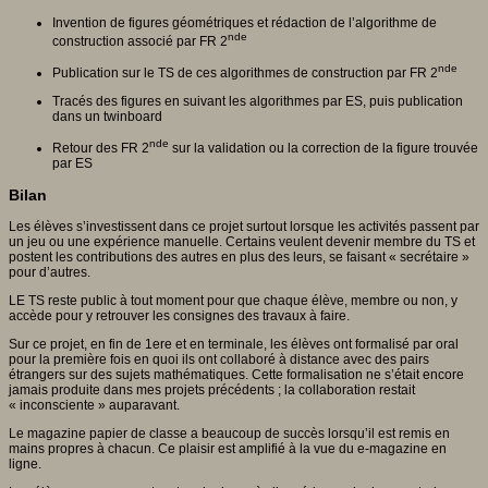
Invention de figures géométriques et rédaction de l’algorithme de
nde
construction associé par FR 2
nde
Publication sur le TS de ces algorithmes de construction par FR 2
Tracés des figures en suivant les algorithmes par ES, puis publication
dans un twinboard
nde
Retour des FR 2
sur la validation ou la correction de la figure trouvée
par ES
Bilan
Les élèves s’investissent dans ce projet surtout lorsque les activités passent par
un jeu ou une expérience manuelle. Certains veulent devenir membre du TS et
postent les contributions des autres en plus des leurs, se faisant « secrétaire »
pour d’autres.
LE TS reste public à tout moment pour que chaque élève, membre ou non, y
accède pour y retrouver les consignes des travaux à faire.
Sur ce projet, en fin de 1ere et en terminale, les élèves ont formalisé par oral
pour la première fois en quoi ils ont collaboré à distance avec des pairs
étrangers sur des sujets mathématiques. Cette formalisation ne s’était encore
jamais produite dans mes projets précédents ; la collaboration restait
« inconsciente » auparavant.
Le magazine papier de classe a beaucoup de succès lorsqu’il est remis en
mains propres à chacun. Ce plaisir est amplifié à la vue du e-magazine en
ligne.