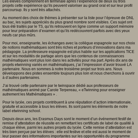
Les élèves comprennent en terminale après l’expérience de deux ou trois
projets cette expérience qu’ils peuvent valoriser au grand oral et sur leur profil
parcoursup. Ils y sont très attachés.
Au moment des choix de thèmes à présenter sur la liste pour l’épreuve de DNL
au bac, les sujets appréciés du plus grand nombre sont visibles. Ces sujet ont
tous été traités par le TS, qu’ils retrouvent en ligne comme un support mémoire
pour leur préparation d’examen et qu’ils redécouvrent parfois avec des yeux
neufs car plus mûrs.
Pour moi, enseignante, les échanges avec la collègue espagnole sur nos choix
de notions mathématiques sont très riches et porteurs d’innovations dans ma
pédagogie. La professeure espagnole est plus habile sur les applications TICE
et sur les modalités de partage alors que les contenus de connaissances
mathématiques vont plus loin dans les activités pour ma part. Après dix ans de
projets etwinning variés en mathématiques, j’ai l’impression d’avoir trouvé LA
partenaire. Nous en sommes à notre troisième projet sur trois ans. Nous
développons des pistes ensemble toujours plus loin et nous cherchons à ouvrir
à d’autres partenaires.
J’ai trouvé cette partenaire par le twinspace dédié aux professeurs de
mathématiques animé par Carole Terpereau, « eTwinning pour enseigner
autrement les Mathématiques » .
Pour le lycée, ces projets contribuent à une réputation d’action internationale,
gratuite et accessible à tous les élèves. Ils sont parmi les éléments de notre
label etwinning school.
Depuis deux ans, les Erasmus Days sont le moment d’un événement festif de
remise d’attestation de réussite en remettant les certificats de label de qualité à
chaque élève, parmi les autres projets du lycée. Cette remise d’attestation est
très bien perçue par les élèves : elle est festive et elle est aussi le moment de
leur passer des informations importantes sur les opportunités du programme