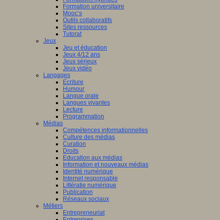
Formation universitaire
Mooc’s
Outils collaboratifs
Sites ressources
Tutorat
Jeux
Jeu et éducation
Jeux 4/12 ans
Jeux sérieux
Jeux vidéo
Langages
Ecriture
Humour
Langue orale
Langues vivantes
Lecture
Programmation
Médias
Compétences informationnelles
Culture des médias
Curation
Droits
Education aux médias
Information et nouveaux médias
Identité numérique
Internet responsable
Littératie numérique
Publication
Réseaux sociaux
Métiers
Entrepreneuriat
Entreprises