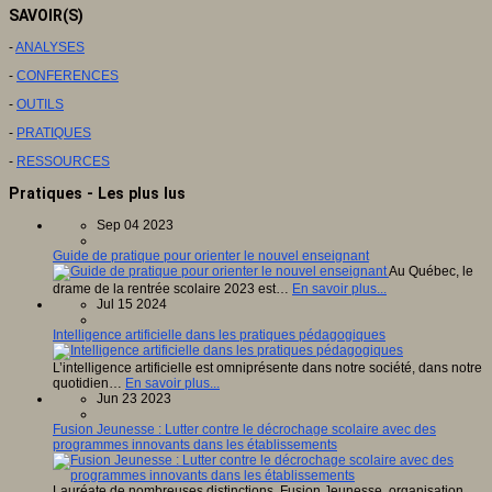
SAVOIR(S)
-
ANALYSES
-
CONFERENCES
-
OUTILS
-
PRATIQUES
-
RESSOURCES
Pratiques - Les plus lus
Sep 04 2023
Guide de pratique pour orienter le nouvel enseignant
Au Québec, le
drame de la rentrée scolaire 2023 est…
En savoir plus...
Jul 15 2024
Intelligence artificielle dans les pratiques pédagogiques
L’intelligence artificielle est omniprésente dans notre société, dans notre
quotidien…
En savoir plus...
Jun 23 2023
Fusion Jeunesse : Lutter contre le décrochage scolaire avec des
programmes innovants dans les établissements
Lauréate de nombreuses distinctions, Fusion Jeunesse, organisation