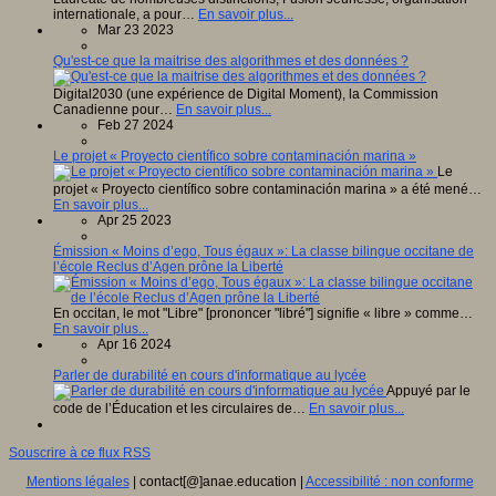
internationale, a pour…
En savoir plus...
Mar 23 2023
Qu'est-ce que la maitrise des algorithmes et des données ?
Digital2030 (une expérience de Digital Moment), la Commission
Canadienne pour…
En savoir plus...
Feb 27 2024
Le projet « Proyecto científico sobre contaminación marina »
Le
projet « Proyecto científico sobre contaminación marina » a été mené…
En savoir plus...
Apr 25 2023
Émission « Moins d’ego, Tous égaux »: La classe bilingue occitane de
l’école Reclus d’Agen prône la Liberté
En occitan, le mot "Libre" [prononcer "libré"] signifie « libre » comme…
En savoir plus...
Apr 16 2024
Parler de durabilité en cours d'informatique au lycée
Appuyé par le
code de l’Éducation et les circulaires de…
En savoir plus...
Souscrire à ce flux RSS
Mentions légales
| contact[@]anae.education |
Accessibilité : non conforme