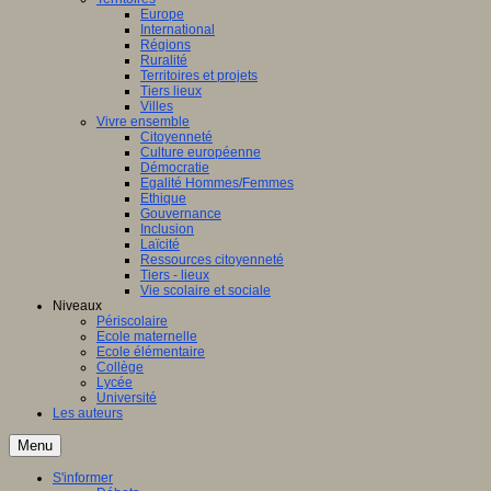
Europe
International
Régions
Ruralité
Territoires et projets
Tiers lieux
Villes
Vivre ensemble
Citoyenneté
Culture européenne
Démocratie
Egalité Hommes/Femmes
Ethique
Gouvernance
Inclusion
Laïcité
Ressources citoyenneté
Tiers - lieux
Vie scolaire et sociale
Niveaux
Périscolaire
Ecole maternelle
Ecole élémentaire
Collège
Lycée
Université
Les auteurs
Menu
S'informer