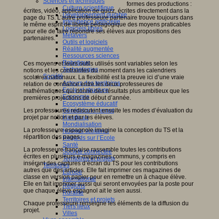
Sciences et techniques
formes des productions :
Culture scientifique
écrites, vidéo, application de quizz, écrites directement dans la
Développement durable
page du TS. L’autre professeure partenaire trouve toujours dans
Intelligence artificielle
le même esprit de liberté pédagogique des moyens praticables
Logiciels libres
pour elle de faire répondre ses élèves aux propositions des
Métavers
partenaires.
Outils et logiciels
Réalité augmentée
Ressources sciences
Robotique
Ces moyens et leurs outils utilisés sont variables selon les
Technologies
notions et les contraintes du moment dans les calendriers
Société
scolaires nationaux. La flexibilité est la preuve ici d’une vraie
Acteurs des territoires
relation de confiance entre les deux professeures de
Ecole et structure
mathématiques qui donne des résultats plus ambitieux que les
Economie
premières projections de début d’année.
Ecosystème éducatif
Génération internet
Les professeures rediscutent ensuite les modes d’évaluation du
Handicap
projet par notion et par les élèves.
Mondialisation
La professeure espagnole imagine la conception du TS et la
Normes scolaires
répartition des pages.
Regards sur l’Ecole
Santé
La professeure française rassemble toutes les contributions
Société connectée
écrites en plusieurs e-magazines communs, y compris en
Territoires et projets
insérant des captures d’écran du TS pour les contributions
Territoires
autres que des articles. Elle fait imprimer ces magazines de
Europe
classe en version papier pour en remettre un à chaque élève.
International
Elle en fait imprimer aussi qui seront envoyées par la poste pour
Régions
que chaque élève espagnol ait le sien aussi.
Ruralité
Territoires et projets
Chaque professeure renseigne les éléments de la diffusion du
Tiers lieux
projet.
Villes