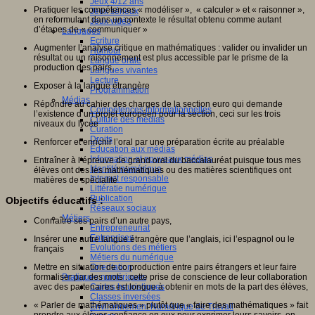
Jeux 4/12 ans
Pratiquer les compétences « modéliser », « calculer » et « raisonner »,
Jeux sérieux
en reformulant dans un contexte le résultat obtenu comme autant
Jeux vidéo
d’étapes de « communiquer »
Langages
Ecriture
Augmenter l’analyse critique en mathématiques : valider ou invalider un
Humour
résultat ou un raisonnement est plus accessible par le prisme de la
Langue orale
production des pairs,
Langues vivantes
Lecture
Exposer à la langue étrangère
Programmation
Médias
Répondre au cahier des charges de la section euro qui demande
Compétences informationnelles
l’existence d’un projet européen pour la section, ceci sur les trois
Culture des médias
niveaux du lycée
Curation
Droits
Renforcer et enrichir l’oral par une préparation écrite au préalable
Education aux médias
Information et nouveaux médias
Entraîner à l’épreuve de grand oral du baccalauréat puisque tous mes
Identité numérique
élèves ont des les mathématiques ou des matières scientifiques ont
Internet responsable
matières de spécialité
Littératie numérique
Publication
Objectifs éducatifs :
Réseaux sociaux
Métiers
Connaître ses pairs d’un autre pays,
Entrepreneuriat
Entreprises
Insérer une autre langue étrangère que l’anglais, ici l’espagnol ou le
Evolutions des métiers
français
Métiers du numérique
Mettre en situation de co production entre pairs étrangers et leur faire
Orientation
formaliser par des mots : cette prise de conscience de leur collaboration
Pratiques numériques
avec des partenaires est longue à obtenir en mots de la part des élèves,
Cartes heuristiques
Classes inversées
« Parler de mathématiques » plutôt que « faire des mathématiques » fait
Environnement Numérique de Travail