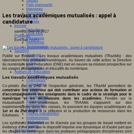
Débats
Faits marquants
Interviews
Reportages
Les travaux académiques mutualisés : appel à
Brèves
candidature
Agenda
Innover
Didactique
samedi, Sep 09 2017
Dispositifs
Pratiques
Pédagogie
Écrit par
An@é
Recherche
Technologies
Savoir(s)
Analyses
Publié sur Eduscol : Les travaux académiques mutualisés (TRaAMs) : des
Conférences
laboratoires des pratiques numériques. Au travers de cette action la Direction
Outils
du numérique pour l'éducation (DNE) met en oeuvre sa mission prospective sur
Pratiques
les usages pédagogiques et éducatifs du numérique.
Acteurs de l'éducation
Animateurs
Les travaux académiques mutualisés
Chercheurs
Collectivités
Co-pilotés par la DNE et l'inspection générale, les TRaAM permettent de
Editeurs
construire une expertise qui doit contribuer aux actions de formation et
EdTech
d'accompagnement des enseignants dans le cadre de la stratégie pour le
Encadrement
numérique et les déclinaisons dans les académies.
Fondée sur la
Enseignants
mutualisation inter-académique, les TRAAMs s'appuient sur des
Entreprises
expérimentations dans des classes, ils associent les équipes académiques du
Etudiants
1er et du 2nd degré
à la réflexion et la production de ressources dans les
Filières industrielles
Edubases.
Institutionnels
Médiateurs
Les synthèses élaborées en fin d'année par les groupes de travail mettent en
Parents
évidence d'une part que le dispositif impulse une dynamique et d'autre part que
Thématiques
les usages du numérique dans les pratiques pédagogiques disciplinaires sont