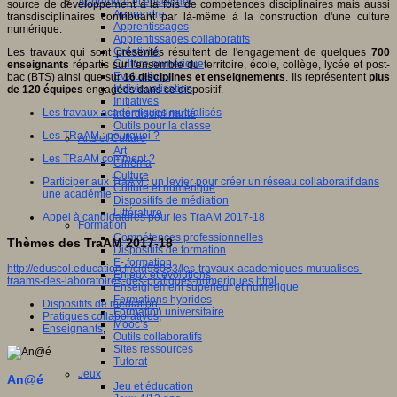
Apprendre et enseigner
source de développement à la fois de compétences disciplinaires mais aussi
Apprendre
transdisciplinaires contribuant par là-même à la construction d'une culture
Apprentissages
numérique.
Apprentissages collaboratifs
Créativité
Les travaux qui sont présentés résultent de l'engagement de quelques
700
Culture numérique
enseignants
répartis sur l'ensemble du territoire, école, collège, lycée et post-
Evaluations
bac (BTS) ainsi que sur
16 disciplines et enseignements
. Ils représentent
plus
Individualisation
de 120 équipes
engagées dans ce dispositif.
Initiatives
Les travaux académiques mutualisés
Interdisciplinarité
Outils pour la classe
Les TRaAM : pourquoi ?
Arts et Culture
Art
Les TRaAM comment ?
Cinéma
Culture
Participer aux TraAM : un levier pour créer un réseau collaboratif dans
Culture et numérique
une académie
Dispositifs de médiation
Littérature
Appel à candidatures pour les TraAM 2017-18
Formation
Compétences professionnelles
Thèmes des TraAM 2017-18
Dispositifs de formation
E- formation
http://eduscol.education.fr/cid98083/les-travaux-academiques-mutualises-
Enjeux et évolutions
traams-des-laboratoires-des-pratiques-numeriques.html
Enseignement supérieur et numérique
Formations hybrides
Dispositifs de médiation
,
Formation universitaire
Pratiques collaboratives
,
Mooc’s
Enseignants
,
Outils collaboratifs
Sites ressources
Tutorat
Jeux
An@é
Jeu et éducation