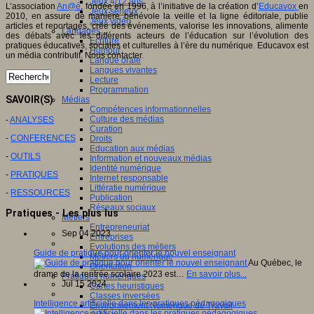
Jeux 4/12 ans
L’association
An@é
, fondée en 1996, à l’initiative de la création d’
Educavox
en
Jeux sérieux
2010, en assure de manière bénévole la veille et la ligne éditoriale, publie
Jeux vidéo
articles et reportages, crée des événements, valorise les innovations, alimente
Langages
des débats avec les différents acteurs de l’éducation sur l’évolution des
Ecriture
pratiques éducatives, sociales et culturelles à l’ère du numérique. Educavox est
Humour
un média contributif. Nous contacter.
Langue orale
Langues vivantes
Lecture
Programmation
SAVOIR(S)
Médias
Compétences informationnelles
Culture des médias
-
ANALYSES
Curation
-
CONFERENCES
Droits
Education aux médias
-
OUTILS
Information et nouveaux médias
Identité numérique
-
PRATIQUES
Internet responsable
Littératie numérique
-
RESSOURCES
Publication
Réseaux sociaux
Pratiques - Les plus lus
Métiers
Entrepreneuriat
Sep 04 2023
Entreprises
Evolutions des métiers
Guide de pratique pour orienter le nouvel enseignant
Métiers du numérique
Au Québec, le
Orientation
drame de la rentrée scolaire 2023 est…
En savoir plus...
Pratiques numériques
Jul 15 2024
Cartes heuristiques
Classes inversées
Intelligence artificielle dans les pratiques pédagogiques
Environnement Numérique de Travail