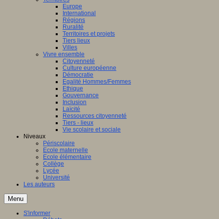
Europe
International
Régions
Ruralité
Territoires et projets
Tiers lieux
Villes
Vivre ensemble
Citoyenneté
Culture européenne
Démocratie
Egalité Hommes/Femmes
Ethique
Gouvernance
Inclusion
Laïcité
Ressources citoyenneté
Tiers - lieux
Vie scolaire et sociale
Niveaux
Périscolaire
Ecole maternelle
Ecole élémentaire
Collège
Lycée
Université
Les auteurs
Menu
S'informer