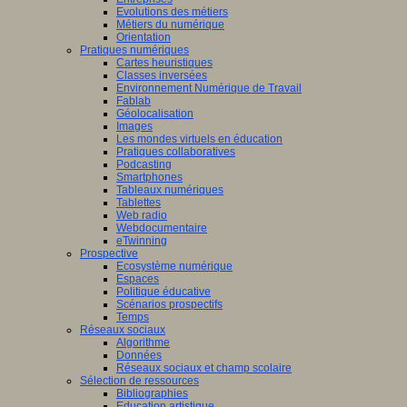
Evolutions des métiers
Métiers du numérique
Orientation
Pratiques numériques
Cartes heuristiques
Classes inversées
Environnement Numérique de Travail
Fablab
Géolocalisation
Images
Les mondes virtuels en éducation
Pratiques collaboratives
Podcasting
Smartphones
Tableaux numériques
Tablettes
Web radio
Webdocumentaire
eTwinning
Prospective
Ecosystème numérique
Espaces
Politique éducative
Scénarios prospectifs
Temps
Réseaux sociaux
Algorithme
Données
Réseaux sociaux et champ scolaire
Sélection de ressources
Bibliographies
Education artistique