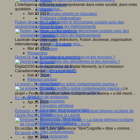
Fablab
L’intelligence artificielle est omniprésente dans notre société, dans notre
Géolocalisation
quotidien…
En savoir plus...
Images
Jun 23 2023
Les mondes virtuels en éducation
Pratiques collaboratives
Fusion Jeunesse : Lutter contre le décrochage scolaire avec des
Podcasting
programmes innovants dans les établissements
Smartphones
Tableaux numériques
Tablettes
Lauréate de nombreuses distinctions, Fusion Jeunesse, organisation
Web radio
internationale, a pour…
En savoir plus...
Webdocumentaire
Mar 23 2023
eTwinning
Prospective
Qu'est-ce que la maitrise des algorithmes et des données ?
Ecosystème numérique
Espaces
Politique éducative
Digital2030 (une expérience de Digital Moment), la Commission
Scénarios prospectifs
Canadienne pour…
En savoir plus...
Temps
Feb 27 2024
Réseaux sociaux
Algorithme
Le projet « Proyecto científico sobre contaminación marina »
Données
Le
Réseaux sociaux et champ scolaire
projet « Proyecto científico sobre contaminación marina » a été mené…
Sélection de ressources
En savoir plus...
Bibliographies
Apr 25 2023
Education artistique
Education environnementale
Émission « Moins d’ego, Tous égaux »: La classe bilingue occitane de
Histoire
l’école Reclus d’Agen prône la Liberté
Ressources citoyenneté
Ressources sciences
Sites éducatifs
En occitan, le mot "Libre" [prononcer "libré"] signifie « libre » comme…
Sites pédagogiques
En savoir plus...
Sites ressources
Apr 16 2024