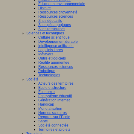
Education environnementale
Histoire
Ressources citoyenneté
Ressources sciences
Sites éducatifs
Sites pédagogiques
Sites ressources
Sciences et techniques
Culture scientifique
Développement durable
Intelligence artificielle
Logiciels libres
Métavers
Outils et logiciels
Réalité augmentée
Ressources sciences
Robotique
Technologies
Société
Acteurs des territoires
Ecole et structure
Economie
Ecosystème éducatif
Génération internet
Handicap
Mondialisation
Normes scolaires
Regards sur l’Ecole
Santé
Société connectée
Territoires et projets
Territoires