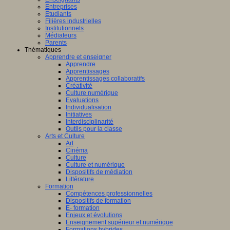
Entreprises
Etudiants
Filières industrielles
Institutionnels
Médiateurs
Parents
Thématiques
Apprendre et enseigner
Apprendre
Apprentissages
Apprentissages collaboratifs
Créativité
Culture numérique
Evaluations
Individualisation
Initiatives
Interdisciplinarité
Outils pour la classe
Arts et Culture
Art
Cinéma
Culture
Culture et numérique
Dispositifs de médiation
Littérature
Formation
Compétences professionnelles
Dispositifs de formation
E- formation
Enjeux et évolutions
Enseignement supérieur et numérique
Formations hybrides