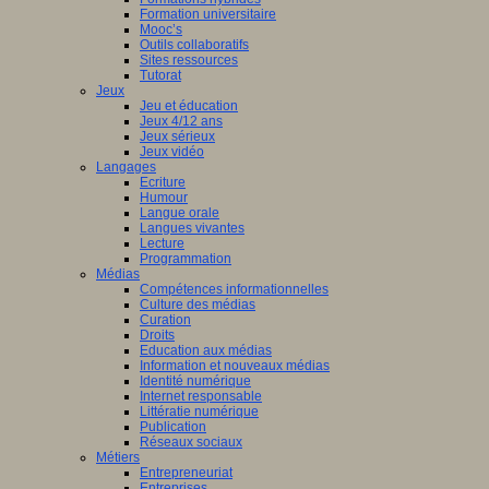
Formation universitaire
Mooc’s
Outils collaboratifs
Sites ressources
Tutorat
Jeux
Jeu et éducation
Jeux 4/12 ans
Jeux sérieux
Jeux vidéo
Langages
Ecriture
Humour
Langue orale
Langues vivantes
Lecture
Programmation
Médias
Compétences informationnelles
Culture des médias
Curation
Droits
Education aux médias
Information et nouveaux médias
Identité numérique
Internet responsable
Littératie numérique
Publication
Réseaux sociaux
Métiers
Entrepreneuriat
Entreprises