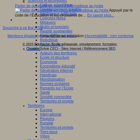
Sciences et techniques
Culture scientifique
Parler de durabilité en cours d'informatique au lycée
Développement durable
Appuyé par le
Intelligence artificielle
code de l’Éducation et les circulaires de…
En savoir plus...
Logiciels libres
Métavers
Outils et logiciels
Souscrire à ce flux RSS
Réalité augmentée
Ressources sciences
Mentions légales
| contact[@]anae.education |
Accessibilité : non conforme
Robotique
Technologies
© 2023 Educavox, Ecole, pédagogie, enseignement, formation
Société
Creation Sylvie CECI - Sites Internet / Référencement SEO
Acteurs des territoires
Ecole et structure
Economie
Ecosystème éducatif
Génération internet
Handicap
Mondialisation
Normes scolaires
Regards sur l’Ecole
Santé
Société connectée
Territoires et projets
Territoires
Europe
International
Régions
Ruralité
Territoires et projets
Tiers lieux
Villes