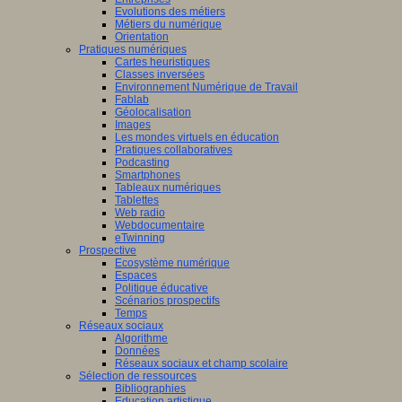
Evolutions des métiers
Métiers du numérique
Orientation
Pratiques numériques
Cartes heuristiques
Classes inversées
Environnement Numérique de Travail
Fablab
Géolocalisation
Images
Les mondes virtuels en éducation
Pratiques collaboratives
Podcasting
Smartphones
Tableaux numériques
Tablettes
Web radio
Webdocumentaire
eTwinning
Prospective
Ecosystème numérique
Espaces
Politique éducative
Scénarios prospectifs
Temps
Réseaux sociaux
Algorithme
Données
Réseaux sociaux et champ scolaire
Sélection de ressources
Bibliographies
Education artistique