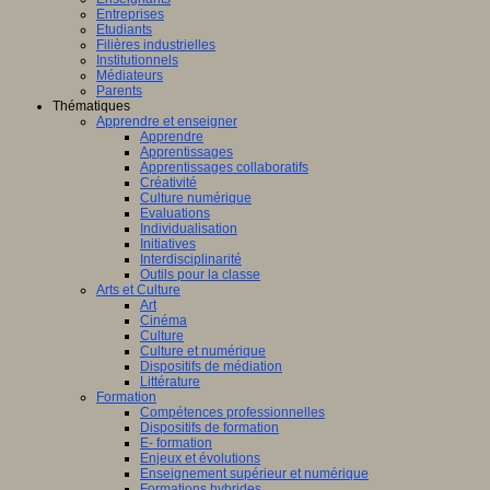
Entreprises
Etudiants
Filières industrielles
Institutionnels
Médiateurs
Parents
Thématiques
Apprendre et enseigner
Apprendre
Apprentissages
Apprentissages collaboratifs
Créativité
Culture numérique
Evaluations
Individualisation
Initiatives
Interdisciplinarité
Outils pour la classe
Arts et Culture
Art
Cinéma
Culture
Culture et numérique
Dispositifs de médiation
Littérature
Formation
Compétences professionnelles
Dispositifs de formation
E- formation
Enjeux et évolutions
Enseignement supérieur et numérique
Formations hybrides