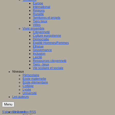
Europe
International
Régions
Ruralité
Territoires et projets
Tiers lieux
Villes
Vivre ensemble
Citoyenneté
Culture européenne
Démocratie
Egalité Hommes/Femmes
Ethique
Gouvernance
Inclusion
Laïcité
Ressources citoyenneté
Tiers - lieux
Vie scolaire et sociale
Niveaux
Périscolaire
Ecole maternelle
Ecole élémentaire
Collège
Lycée
Université
Les auteurs
Menu
S'abonner à ce flux RSS
S'informer