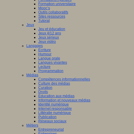
Formation universitaire
Mooc’s
Outils collaboratifs
Sites ressources
Tutorat
Jeux
Jeu et éducation
Jeux 4/12 ans
Jeux sérieux
Jeux vidéo
Langages
Ecriture
Humour
Langue orale
Langues vivantes
Lecture
Programmation
Médias
Compétences informationnelles
Culture des médias
Curation
Droits
Education aux médias
Information et nouveaux médias
Identité numérique
Internet responsable
Littératie numérique
Publication
Réseaux sociaux
Métiers
Entrepreneuriat
Entreprises