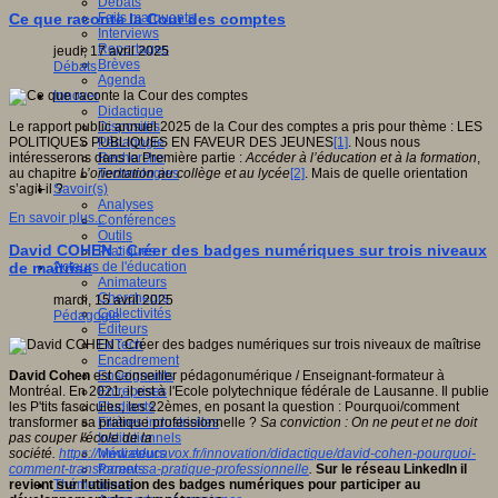
Débats
Faits marquants
Ce que raconte la Cour des comptes
Interviews
Reportages
jeudi, 17 avril 2025
Brèves
Débats
Agenda
Innover
Didactique
Dispositifs
Le rapport public annuel 2025 de la Cour des comptes a pris pour thème : LES
Pédagogie
POLITIQUES PUBLIQUES EN FAVEUR DES JEUNES
[1]
. Nous nous
Recherche
intéresserons dans la Première partie :
Accéder à l’éducation et à la formation
,
Technologies
au chapitre
L’orientation au collège et au lycée
[2]
. Mais de quelle orientation
Savoir(s)
s’agit-il ?
Analyses
En savoir plus...
Conférences
Outils
David COHEN : Créer des badges numériques sur trois niveaux
Pratiques
Acteurs de l'éducation
de maîtrise
Animateurs
Chercheurs
mardi, 15 avril 2025
Collectivités
Pédagogie
Editeurs
EdTech
Encadrement
Enseignants
David Cohen
est Conseiller pédagonumérique / Enseignant-formateur à
Entreprises
Montréal. En 2021, il est à l'Ecole polytechnique fédérale de Lausanne. Il publie
Etudiants
les P'tits fascicules, les 22èmes, en posant la question : Pourquoi/comment
Filières industrielles
transformer sa pratique professionnelle ?
Sa conviction : On ne peut et ne doit
Institutionnels
pas couper l'école de la
Médiateurs
société.
https://www.educavox.fr/innovation/didactique/david-cohen-pourquoi-
Parents
comment-transformer-sa-pratique-professionnelle
.
Sur le réseau LinkedIn il
Thématiques
revient sur l'utilisation des badges numériques pour participer au