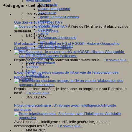
Vivre ensemble
Citoyenneté
Pédagogie - Les plus lus
Culture européenne
Démocratie
Jan 06 2026
Egalité Hommes/Femmes
Ethique
Que dois-je évaluer avec l'IA ?
Gouvernance
À l’ère de l’IA, il ne suffit plus d’évaluer
Inclusion
seulement…
En savoir plus...
Laïcité
Dec 17 2025
Ressources citoyenneté
Tiers - lieux
IA et éducation : le chatbot en HG et HGGSP- Histoire-Géographie,
Vie scolaire et sociale
Géopolitique et Sciences Politiques-
Niveaux
Périscolaire
Ecole maternelle
Depuis, la rentrée, j'ai un nouveau dada : m'amuser à…
En savoir plus...
Ecole élémentaire
Dec 01 2025
Collège
Lycée
Expérimenter plusieurs usages de l'IA en vue de l'élaboration des
Université
parcours d'orientation.
Les auteurs
Depuis plusieurs années, je développe un programme sur l'orientation
basé…
En savoir plus...
Jan 08 2025
Projet interdisciplinaire : S’informer avec l’Intelligence Artificielle
générative
Avec l’essor de l’intelligence artificielle générative, comment
accompagner les élèves…
En savoir plus...
Mar 04 2025