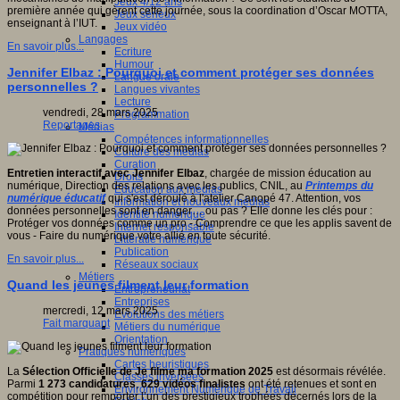
Jeux 4/12 ans
première année qui gèrent cette journée, sous la coordination d’Oscar MOTTA,
Jeux sérieux
enseignant à l’IUT.
Jeux vidéo
Langages
En savoir plus...
Ecriture
Humour
Jennifer Elbaz : Pourquoi et comment protéger ses données
Langue orale
personnelles ?
Langues vivantes
Lecture
vendredi, 28 mars 2025
Programmation
Reportages
Médias
Compétences informationnelles
Culture des médias
Curation
Entretien interactif avec Jennifer
Elbaz
, chargée de mission éducation au
Droits
numérique, Direction des relations avec les publics, CNIL, au
Printemps du
Education aux médias
numérique éducatif
qui s'est déroulé à l'atelier Canopé 47. Attention, vos
Information et nouveaux médias
données personnelles sont en danger… ou pas ? Elle donne les clés pour :
Identité numérique
Protéger vos données comme un pro - Comprendre ce que les applis savent de
Internet responsable
vous - Faire du numérique votre allié en toute sécurité.
Littératie numérique
Publication
En savoir plus...
Réseaux sociaux
Métiers
Quand les jeunes filment leur formation
Entrepreneuriat
Entreprises
mercredi, 12 mars 2025
Evolutions des métiers
Fait marquant
Métiers du numérique
Orientation
Pratiques numériques
Cartes heuristiques
La
Sélection Officielle de Je filme ma formation 2025
est désormais révélée.
Classes inversées
Parmi
1 273 candidatures
,
629 vidéos finalistes
ont été retenues et sont en
Environnement Numérique de Travail
compétition pour remporter l’un des prestigieux trophées décernés lors de la