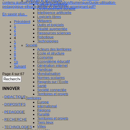
Sciences et techniques
contenu.quebec.ca/cdn-contenu/education/Numerique/Guide-utilisation-
Culture scientifique
pedagogique-ethique-legale-IA-personnel-enseignant.pdf?
Développement durable
Intelligence artificielle
En savoir plus...
Logiciels libres
Métavers
Précédent
Outils et logiciels
1
Réalité augmentée
2
Ressources sciences
3
Robotique
4
Technologies
5
Société
6
Acteurs des territoires
7
Ecole et structure
8
Economie
9
Ecosystème éducatif
10
Génération internet
Suivant
Handicap
Mondialisation
Page 4 sur 67
Normes scolaires
Regards sur l’Ecole
Santé
INNOVER
Société connectée
Territoires et projets
-
DIDACTIQUE
Territoires
Europe
-
DISPOSITIFS
International
Régions
-
PEDAGOGIE
Ruralité
Territoires et projets
-
RECHERCHE
Tiers lieux
Villes
-
TECHNOLOGIES