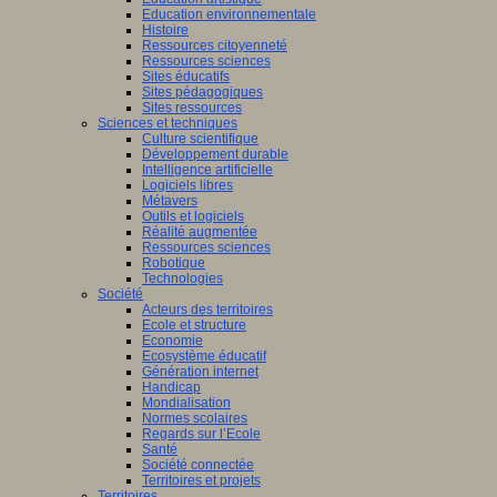
Education environnementale
Histoire
Ressources citoyenneté
Ressources sciences
Sites éducatifs
Sites pédagogiques
Sites ressources
Sciences et techniques
Culture scientifique
Développement durable
Intelligence artificielle
Logiciels libres
Métavers
Outils et logiciels
Réalité augmentée
Ressources sciences
Robotique
Technologies
Société
Acteurs des territoires
Ecole et structure
Economie
Ecosystème éducatif
Génération internet
Handicap
Mondialisation
Normes scolaires
Regards sur l’Ecole
Santé
Société connectée
Territoires et projets
Territoires