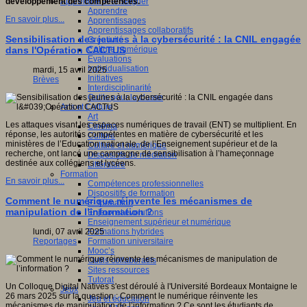
Apprendre et enseigner
développement des compétences.
Apprendre
En savoir plus...
Apprentissages
Apprentissages collaboratifs
Sensibilisation des jeunes à la cybersécurité : la CNIL engagée
Créativité
Culture numérique
dans l'Opération CACTUS
Evaluations
Individualisation
mardi, 15 avril 2025
Initiatives
Brèves
Interdisciplinarité
Outils pour la classe
Arts et Culture
Art
Les attaques visant les espaces numériques de travail (ENT) se multiplient. En
Cinéma
réponse, les autorités compétentes en matière de cybersécurité et les
Culture
ministères de l’Education nationale, de l’Enseignement supérieur et de la
Culture et numérique
recherche, ont lancé une campagne de sensibilisation à l’hameçonnage
Dispositifs de médiation
destinée aux collégiens et lycéens.
Littérature
Formation
En savoir plus...
Compétences professionnelles
Dispositifs de formation
Comment le numérique réinvente les mécanismes de
E- formation
manipulation de l’information ?
Enjeux et évolutions
Enseignement supérieur et numérique
Formations hybrides
lundi, 07 avril 2025
Formation universitaire
Reportages
Mooc’s
Outils collaboratifs
Sites ressources
Tutorat
Un Colloque Digital Natives s'est déroulé à l'Université Bordeaux Montaigne le
Jeux
26 mars 2025 sur la question : Comment le numérique réinvente les
Jeu et éducation
mécanismes de manipulation de l’information ? Ce sont les étudiants de