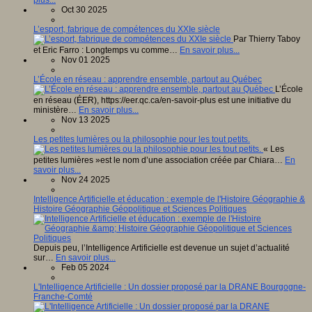
Oct 30 2025
L’esport, fabrique de compétences du XXIe siècle
Par Thierry Taboy
et Eric Farro : Longtemps vu comme…
En savoir plus...
Nov 01 2025
L’École en réseau : apprendre ensemble, partout au Québec
L’École
en réseau (ÉER), https://eer.qc.ca/en-savoir-plus est une initiative du
ministère…
En savoir plus...
Nov 13 2025
Les petites lumières ou la philosophie pour les tout petits.
« Les
petites lumières »est le nom d’une association créée par Chiara…
En
savoir plus...
Nov 24 2025
Intelligence Artificielle et éducation : exemple de l'Histoire Géographie &
Histoire Géographie Géopolitique et Sciences Politiques
Depuis peu, l’Intelligence Artificielle est devenue un sujet d’actualité
sur…
En savoir plus...
Feb 05 2024
L'Intelligence Artificielle : Un dossier proposé par la DRANE Bourgogne-
Franche-Comté