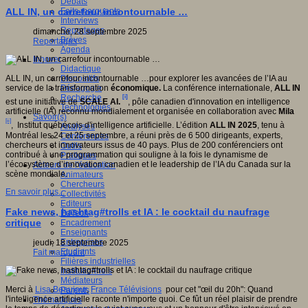
Débats
Faits marquants
ALL IN, un carrefour incontournable …
Interviews
Reportages
dimanche, 28 septembre 2025
Brèves
Reportages
Agenda
Innover
Didactique
Dispositifs
ALL IN, un carrefour incontournable …pour explorer les avancées de l’IA au
Pédagogie
service de la transformation
économique.
La conférence internationale,
ALL IN
Recherche
[i]
est une initiative de
SCALE AI.
, pôle canadien d'innovation en intelligence
Technologies
artificielle (IA) reconnu mondialement et organisée en collaboration avec
Mila
Savoir(s)
[ii]
, Institut québécois d'intelligence artificielle. L’édition
ALL IN 2025
, tenu à
Analyses
Montréal les 24 et 25 septembre, a réuni près de 6 500 dirigeants, experts,
Conférences
chercheurs et innovateurs issus de 40 pays. Plus de 200 conférenciers ont
Outils
contribué à une programmation qui souligne à la fois le dynamisme de
Pratiques
l’écosystème d’innovation canadien et le leadership de l’IA du Canada sur la
Acteurs de l'éducation
scène mondiale.
Animateurs
Chercheurs
En savoir plus...
Collectivités
Editeurs
Fake news, hashtag#trolls et IA : le cocktail du naufrage
EdTech
critique
Encadrement
Enseignants
Entreprises
jeudi, 18 septembre 2025
Etudiants
Fait marquant
Filières industrielles
Institutionnels
Médiateurs
Merci à
Lisa Beaujour
,
France Télévisions
pour cet "œil du 20h": Quand
Parents
l'intelligence artificielle raconte n'importe quoi. Ce fût un réel plaisir de prendre
Thématiques