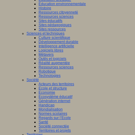
Education environnementale
Histoire
Ressources citoyenneté
Ressources sciences
Sites éducatifs
Sites pédagogiques
Sites ressources
Sciences et techniques
Culture scientifique
Développement durable
Intelligence artificielle
Logiciels libres
Métavers
Outils et logiciels
Réalité augmentée
Ressources sciences
Robotique
Technologies
Société
Acteurs des territoires
Ecole et structure
Economie
Ecosystème éducatif
Génération internet
Handicap
Mondialisation
Normes scolaires
Regards sur l’Ecole
Santé
Société connectée
Territoires et projets
Territoires