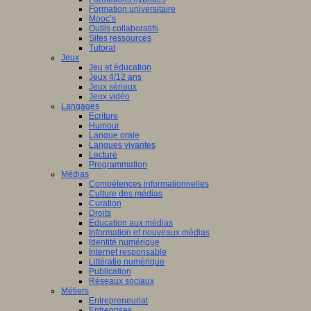
nciers
Formation universitaire
Mooc’s
ué
Outils collaboratifs
Sites ressources
Tutorat
mmation
Jeux
Jeu et éducation
ne
Jeux 4/12 ans
Jeux sérieux
Jeux vidéo
Langages
Ecriture
isme
Humour
Langue orale
st
è
me
Langues vivantes
ation
Lecture
en
Programmation
Médias
Compétences informationnelles
ship
Culture des médias
Curation
Droits
Education aux médias
a
Information et nouveaux médias
Identité numérique
Internet responsable
Littératie numérique
le.
Publication
Réseaux sociaux
Métiers
Entrepreneuriat
Entreprises