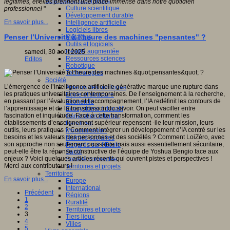
Sciences et techniques
légitimes, et elles prennent une place immense dans notre quotidien
Culture scientifique
professionnel
"
Développement durable
En savoir plus...
Intelligence artificielle
Logiciels libres
Penser l’Université à l’heure des machines "pensantes" ?
Métavers
Outils et logiciels
Réalité augmentée
samedi, 30 août 2025
Ressources sciences
Editos
Robotique
Technologies
Société
L’émergence de l’intelligence artificielle générative marque une rupture dans
Acteurs des territoires
les pratiques universitaires contemporaines. De l’enseignement à la recherche,
Ecole et structure
en passant par l’évaluation et l’accompagnement, l’IA redéfinit les contours de
Economie
l’apprentissage et de la transmission du savoir. On peut vaciller entre
Ecosystème éducatif
fascination et inquiétude. Face à cette transformation, comment les
Génération internet
établissements d’enseignement supérieur repensent -ile leur mission, leurs
Handicap
outils, leurs pratiques ? Comment intégrer un développement d’IA centré sur les
Mondialisation
besoins et les valeurs des personnes et des sociétés ? Comment LoiZéro, avec
Normes scolaires
son approche non seulement puissante mais aussi essentiellement sécuritaire,
Regards sur l’Ecole
peut-elle être la réponse constructive de l’équipe de Yoshua Bengio face aux
Santé
enjeux ? Voici quelques articles récents qui ouvrent pistes et perspectives !
Société connectée
Merci aux contributeurs !
Territoires et projets
Territoires
En savoir plus...
Europe
International
Précédent
Régions
1
Ruralité
2
Territoires et projets
3
Tiers lieux
4
Villes
5