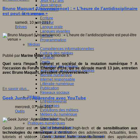
Jeux 4/12 ans
Jeux sérieux
Bruno Maquart (Universcience) : « L’heure de l’antidisciplinaire
Jeux vidéo
est peut-être venue »
Langages
Ecriture
Humour
samedi, 10 juin 2017
Langue orale
Brèves
Langues vivantes
Lecture
Programmation
Médias
Compétences informationnelles
Culture des médias
Publié par
Marine Miller
sur lemonde.fr:
Curation
Droits
Quel sera l’impact culturel et sociétal de la mutation numérique ? A
Education aux médias
l’occasion du Forum Changer d’Ere, qui se déroule mardi 13 juin, entretien
Information et nouveaux médias
avec Bruno Maquart, président d’Universcience.
Identité numérique
Internet responsable
Littératie numérique
Publication
En savoir plus...
Réseaux sociaux
Métiers
Geek Junior : Apprendre avec YouTube
Entrepreneuriat
Entreprises
mercredi, 07 juin 2017
Evolutions des métiers
Outils
Métiers du numérique
Orientation
Pratiques numériques
Cartes heuristiques
Geek Junior est un site d’information high-tech et
de sensibilisation aux
Classes inversées
technologies du numérique
à destination des adolescents. Actualités, tests,
Environnement Numérique de Travail
tutoriels et vidéos… Geek Junior traite essentiellement des applications