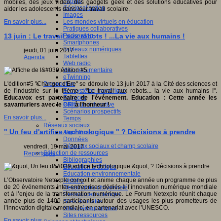
Fablab
mobiles, des jeux vidéo, des gadgets geek et des solutions éducatives pour
Géolocalisation
aider les adolescents dans leur travail scolaire.
Images
Les mondes virtuels en éducation
En savoir plus...
Pratiques collaboratives
Podcasting
13 juin : Le travail aux robots ! ...La vie aux humains !
Smartphones
Tableaux numériques
jeudi, 01 juin 2017
Tablettes
Agenda
Web radio
Webdocumentaire
eTwinning
Prospective
L'édition#5 "Changer d'Ere" se déroule le 13 juin 2017 à la Cité des sciences et
Ecosystème numérique
de l'industrie sur le thème : "Le travail aux robots... la vie aux humains !".
Espaces
Educavox est partenaire de l'événement. Education : Cette année les
Politique éducative
savanturiers avec le
CRI
à l'honneur !
Scénarios prospectifs
En savoir plus...
Temps
Réseaux sociaux
" Un feu d'artifice technologique " ? Décisions à prendre
Algorithme
Données
Réseaux sociaux et champ scolaire
vendredi, 19 mai 2017
Sélection de ressources
Reportages
Bibliographies
Education artistique
Education environnementale
L’Observatoire Netexplo conçoit et anime chaque année un programme de plus
Histoire
de 20 événements inter-entreprises dédiés à l’innovation numérique mondiale
Ressources citoyenneté
et à l’enjeu de la transformation numérique. Le Forum Netexplo réunit chaque
Ressources sciences
année plus de 1400 participants autour des usages les plus prometteurs de
Sites éducatifs
l’innovation digitale mondiale, en partenariat avec l’UNESCO.
Sites pédagogiques
Sites ressources
En savoir plus...