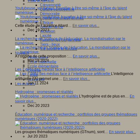
Vivre ensemble
Citoyenneté
Youtubeuse, youtubeur, travailler à être soi-même à l'âge du talent
Culture européenne
numérique ?
Démocratie
Egalité Hommes/Femmes
Ethique
Cette étude de Laurence Allard…
En savoir plus...
Gouvernance
Dec 19 2023
Inclusion
Laïcité
La recherche en Science de l’éducation. La mondialisation par le
Ressources citoyenneté
numérique.
Tiers - lieux
Vie scolaire et sociale
Niveaux
A l’origine de cette proposition :…
En savoir plus...
Périscolaire
Mar 18 2024
Ecole maternelle
Ecole élémentaire
Les 7 défis des médias face à l’intelligence artificielle
Collège
L’intelligence
Lycée
artificielle (IA) promet une…
En savoir plus...
Université
Jan 11 2024
Les auteurs
Hydrogène : promesses et réalités
L’hydrogène est de plus en…
En
savoir plus...
Dec 20 2023
Éducation, numérique et recherche : portfolios des groupes thématiques
numériques (2020-2022)
Les groupes thématiques numériques (GTnum), sont…
En savoir plus...
Jul 20 2023