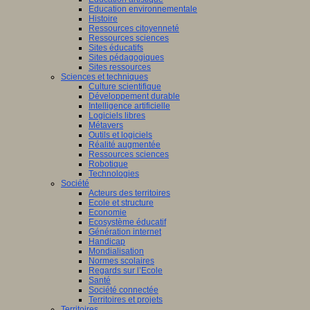
Education environnementale
Histoire
Ressources citoyenneté
Ressources sciences
Sites éducatifs
Sites pédagogiques
Sites ressources
Sciences et techniques
Culture scientifique
Développement durable
Intelligence artificielle
Logiciels libres
Métavers
Outils et logiciels
Réalité augmentée
Ressources sciences
Robotique
Technologies
Société
Acteurs des territoires
Ecole et structure
Economie
Ecosystème éducatif
Génération internet
Handicap
Mondialisation
Normes scolaires
Regards sur l’Ecole
Santé
Société connectée
Territoires et projets
Territoires