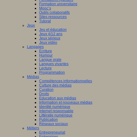
Formation universitaire
Mooc’s
Outils collaboratifs
Sites ressources
Tutorat
Jeux
Jeu et éducation
Jeux 4/12 ans
Jeux sérieux
Jeux vidéo
Langages
Ecriture
Humour
Langue orale
Langues vivantes
Lecture
Programmation
Médias
Compétences informationnelles
Culture des médias
Curation
Droits
Education aux médias
Information et nouveaux médias
Identité numérique
Internet responsable
Littératie numérique
Publication
Réseaux sociaux
Métiers
Entrepreneuriat
Entreprises