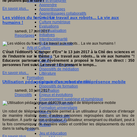
Apprendre et enseigner
ne peuvent pas le faire !
"
Apprendre
En savoir plus...
Apprentissages
Apprentissages collaboratifs
Les vidéos du forum : Le travail aux robots... La vie aux
Créativité
Culture numérique
humains !
Evaluations
Individualisation
samedi, 17 juin 2017
Initiatives
Reportages
Interdisciplinarité
Outils pour la classe
Arts et Culture
Art
C'était l'édition#5 "Changer d'Ere" le 13 juin 2017 à la Cité des sciences et
Cinéma
de l'industrie sur le thème : "Le travail aux robots... la vie aux humains "!
Culture
Educavox partenaire de l'événement a proposé le forum en direct : 350
Culture et numérique
personnes l'ont suivi. Le revoir ! En prenant le temps...
Dispositifs de médiation
En savoir plus...
Littérature
Formation
Utilisation pédagogique d'un robot de téléprésence mobile
Compétences professionnelles
Dispositifs de formation
E- formation
samedi, 10 juin 2017
Enjeux et évolutions
Dispositifs
Enseignement supérieur et numérique
Formations hybrides
Formation universitaire
Un robot de téléprésence mobile permet à un utilisateur à distance d’interagir
Mooc’s
de manière réaliste avec d’autres personnes regroupées dans un lieu de
Outils collaboratifs
formation. À partir de son ordinateur, l’utilisateur, enseignant ou étudiant, peut à
Sites ressources
la fois communiquer de manière vidéo et contrôler les déplacements du robot
Tutorat
dans la salle de cours.
Jeux
Jeu et éducation
En savoir plus...