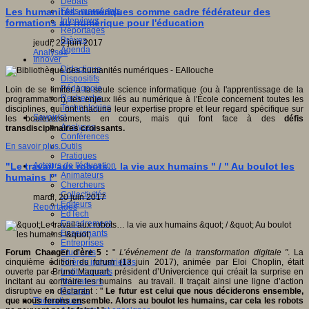
Débats
Faits marquants
Les humanités numériques comme cadre fédérateur des
Interviews
formations au numérique pour l'éducation
Reportages
Brèves
jeudi, 22 juin 2017
Agenda
Analyses
Innover
Didactique
Dispositifs
Pédagogie
Loin de se limiter à la seule science informatique (ou à l'apprentissage de la
Recherche
programmation), les enjeux liés au numérique à l'École concernent toutes les
Technologies
disciplines, qui ont chacune leur expertise propre et leur regard spécifique sur
Savoir(s)
les bouleversements en cours, mais qui font face à des
défis
Analyses
transdisciplinaires croissants.
Conférences
Outils
En savoir plus...
Pratiques
Acteurs de l'éducation
"Le travail aux robots… la vie aux humains " / " Au boulot les
Animateurs
humains !"
Chercheurs
Collectivités
mardi, 20 juin 2017
Editeurs
Reportages
EdTech
Encadrement
Enseignants
Entreprises
Etudiants
Forum Changer d'ère 5 :
"
L’événement de la transformation digitale "
. La
Filières industrielles
cinquième édition du forum (13 juin 2017), animée par Eloi Choplin, était
Institutionnels
ouverte par Bruno Maquart, président d’Univercience qui créait la surprise en
Médiateurs
incitant au contraire les humains au travail. Il traçait ainsi une ligne d’action
Parents
disruptive en déclarant : "
Le futur est celui que nous déciderons ensemble,
Thématiques
que nous ferons ensemble. Alors au boulot les humains, car cela les robots