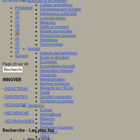
Sciences et techniques
Culture scientifique
Précédent
Développement durable
15
Intelligence artificielle
16
Logiciels libres
17
Métavers
18
Outils et logiciels
19
Réalité augmentée
20
Ressources sciences
21
Robotique
22
Technologies
23
Société
24
Acteurs des territoires
Suivant
Ecole et structure
Economie
Page 20 sur 48
Ecosystème éducatif
Génération internet
Handicap
INNOVER
Mondialisation
Normes scolaires
Regards sur l’Ecole
-
DIDACTIQUE
Santé
-
DISPOSITIFS
Société connectée
Territoires et projets
-
PEDAGOGIE
Territoires
Europe
-
RECHERCHE
International
Régions
-
TECHNOLOGIES
Ruralité
Territoires et projets
Recherche - Les plus lus
Tiers lieux
Villes
May 13 2024