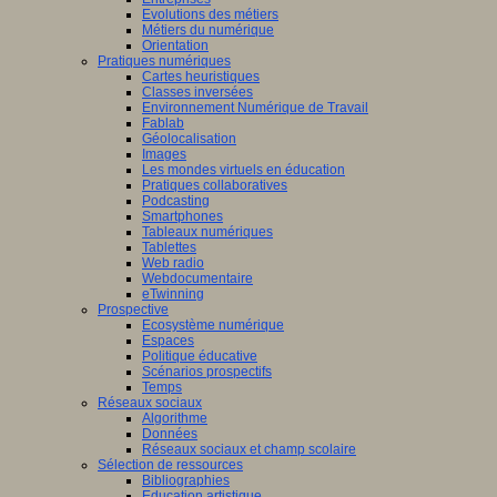
Evolutions des métiers
Métiers du numérique
Orientation
Pratiques numériques
Cartes heuristiques
Classes inversées
Environnement Numérique de Travail
Fablab
Géolocalisation
Images
Les mondes virtuels en éducation
Pratiques collaboratives
Podcasting
Smartphones
Tableaux numériques
Tablettes
Web radio
Webdocumentaire
eTwinning
Prospective
Ecosystème numérique
Espaces
Politique éducative
Scénarios prospectifs
Temps
Réseaux sociaux
Algorithme
Données
Réseaux sociaux et champ scolaire
Sélection de ressources
Bibliographies
Education artistique