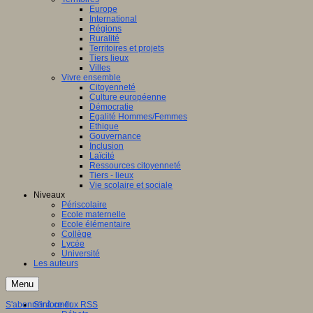
Europe
International
Régions
Ruralité
Territoires et projets
Tiers lieux
Villes
Vivre ensemble
Citoyenneté
Culture européenne
Démocratie
Egalité Hommes/Femmes
Ethique
Gouvernance
Inclusion
Laïcité
Ressources citoyenneté
Tiers - lieux
Vie scolaire et sociale
Niveaux
Périscolaire
Ecole maternelle
Ecole élémentaire
Collège
Lycée
Université
Les auteurs
Menu
S'abonner à ce flux RSS
S'informer