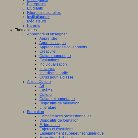
Entreprises
Etudiants
Filières industrielles
Institutionnels
Médiateurs
Parents
Thématiques
Apprendre et enseigner
Apprendre
Apprentissages
Apprentissages collaboratifs
Créativité
Culture numérique
Evaluations
Individualisation
Initiatives
Interdisciplinarité
Outils pour la classe
Arts et Culture
Art
Cinéma
Culture
Culture et numérique
Dispositifs de médiation
Littérature
Formation
Compétences professionnelles
Dispositifs de formation
E- formation
Enjeux et évolutions
Enseignement supérieur et numérique
Formations hybrides