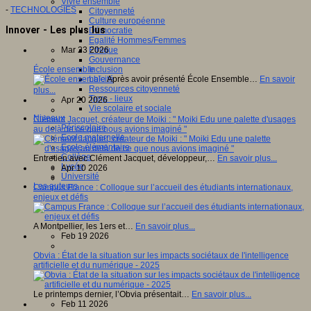
Vivre ensemble
-
TECHNOLOGIES
Citoyenneté
Culture européenne
Innover - Les plus lus
Démocratie
Egalité Hommes/Femmes
Mar 23 2026
Ethique
Gouvernance
École ensemble
Inclusion
Après avoir présenté École Ensemble…
En savoir
Laïcité
Ressources citoyenneté
plus...
Tiers - lieux
Apr 20 2026
Vie scolaire et sociale
Niveaux
Clément Jacquet, créateur de Moiki : " Moiki Edu une palette d'usages
Périscolaire
au delà de ce que nous avions imaginé "
Ecole maternelle
Ecole élémentaire
Collège
Entretien avec Clément Jacquet, développeur,…
En savoir plus...
Lycée
Apr 10 2026
Université
Les auteurs
Campus France : Colloque sur l’accueil des étudiants internationaux,
enjeux et défis
A Montpellier, les 1ers et…
En savoir plus...
Feb 19 2026
Obvia : État de la situation sur les impacts sociétaux de l'intelligence
artificielle et du numérique - 2025
Le printemps dernier, l’Obvia présentait…
En savoir plus...
Feb 11 2026