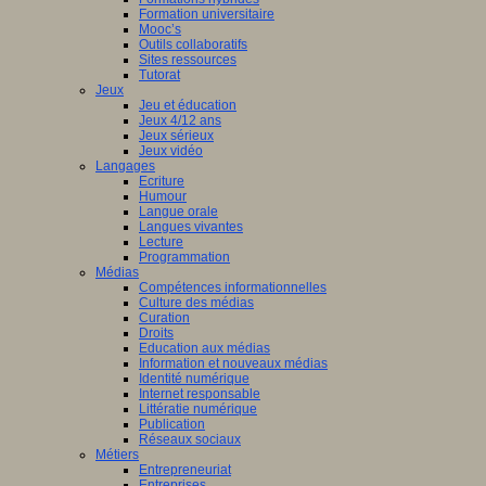
Formation universitaire
Mooc’s
Outils collaboratifs
Sites ressources
Tutorat
Jeux
Jeu et éducation
Jeux 4/12 ans
Jeux sérieux
Jeux vidéo
Langages
Ecriture
Humour
Langue orale
Langues vivantes
Lecture
Programmation
Médias
Compétences informationnelles
Culture des médias
Curation
Droits
Education aux médias
Information et nouveaux médias
Identité numérique
Internet responsable
Littératie numérique
Publication
Réseaux sociaux
Métiers
Entrepreneuriat
Entreprises