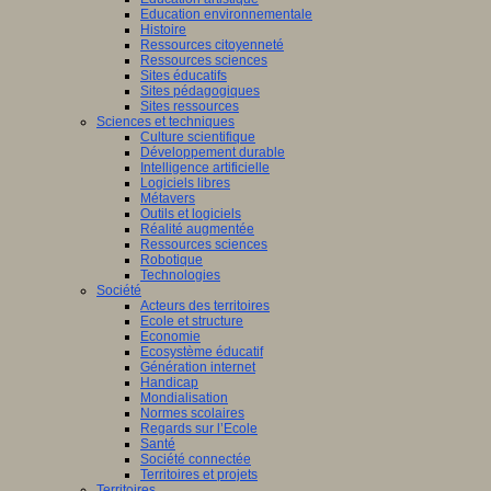
Education environnementale
Histoire
Ressources citoyenneté
Ressources sciences
Sites éducatifs
Sites pédagogiques
Sites ressources
Sciences et techniques
Culture scientifique
Développement durable
Intelligence artificielle
Logiciels libres
Métavers
Outils et logiciels
Réalité augmentée
Ressources sciences
Robotique
Technologies
Société
Acteurs des territoires
Ecole et structure
Economie
Ecosystème éducatif
Génération internet
Handicap
Mondialisation
Normes scolaires
Regards sur l’Ecole
Santé
Société connectée
Territoires et projets
Territoires