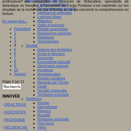
Sciences et techniques
professeure des universités en sciences de l'Education, spécialiste de
Culture scientifique
didactique du français, à l'université de Cergy Pontoise s’est exprimée sur les
Développement durable
résultats de la recherche Lire et Ecrire en ce qui concerne la compréhension en
Intelligence artificielle
lecture.
Logiciels libres
Métavers
En savoir plus...
Outils et logiciels
Précédent
Réalité augmentée
1
Ressources sciences
2
Robotique
3
Technologies
4
Société
5
Acteurs des territoires
6
Ecole et structure
7
Economie
8
Ecosystème éducatif
9
Génération internet
10
Handicap
Suivant
Mondialisation
Normes scolaires
Page 4 sur 11
Regards sur l’Ecole
Santé
Société connectée
Territoires et projets
INNOVER
Territoires
Europe
-
DIDACTIQUE
International
Régions
-
DISPOSITIFS
Ruralité
Territoires et projets
-
PEDAGOGIE
Tiers lieux
-
RECHERCHE
Villes