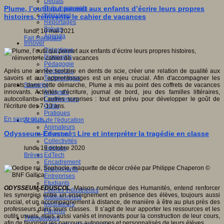
Débats
Faits marquants
Plume, l’outil qui permet aux enfants d’écrire leurs propres
Interviews
histoires, réinvente le cahier de vacances
Reportages
Brèves
lundi, 10 mai 2021
Agenda
Fait marquant
Innover
Didactique
Dispositifs
Pédagogie
Recherche
Après une année scolaire en dents de scie, créer une relation de qualité aux
Technologies
savoirs et aux apprentissages est un enjeu crucial. Afin d'accompagner les
Savoir(s)
parents dans cette démarche, Plume a mis au point des coffrets de vacances
Analyses
innovants. Activités d'écriture, journal de bord, jeu des familles littéraires,
Conférences
autocollants et autres surprises : tout est prévu pour développer le goût de
Outils
l'écriture des 7-13 ans.
Pratiques
En savoir plus...
Acteurs de l'éducation
Animateurs
Odysseum-Eduscol : Lire et interpréter la tragédie en classe
Chercheurs
Collectivités
Editeurs
lundi, 19 octobre 2020
EdTech
Brèves
Encadrement
Enseignants
Entreprises
Etudiants
ODYSSEUM-EDUSCOL
, Maison numérique des Humanités, entend renforcer
Filières industrielles
les synergies entre un enseignement en présence des élèves, toujours aussi
Institutionnels
crucial, et un accompagnement à distance, de manière à être au plus près des
Médiateurs
professeurs dans leurs classes. Il s’agit de leur apporter les ressources et les
Parents
outils usuels, mais aussi variés et innovants pour la construction de leur cours,
Thématiques
afin de favoriser les parcours autonomes et personnalisés de leurs élèves.