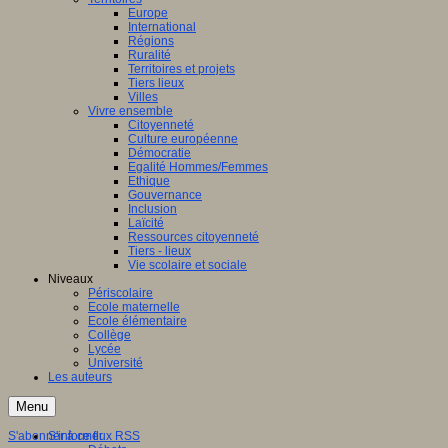
Europe
International
Régions
Ruralité
Territoires et projets
Tiers lieux
Villes
Vivre ensemble
Citoyenneté
Culture européenne
Démocratie
Egalité Hommes/Femmes
Ethique
Gouvernance
Inclusion
Laïcité
Ressources citoyenneté
Tiers - lieux
Vie scolaire et sociale
Niveaux
Périscolaire
Ecole maternelle
Ecole élémentaire
Collège
Lycée
Université
Les auteurs
Menu
S'abonner à ce flux RSS
S'informer