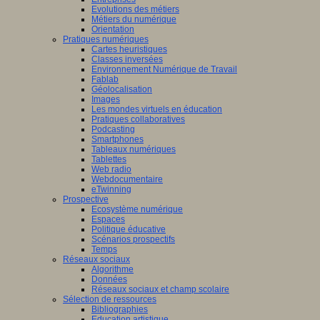
Evolutions des métiers
Métiers du numérique
Orientation
Pratiques numériques
Cartes heuristiques
Classes inversées
Environnement Numérique de Travail
Fablab
Géolocalisation
Images
Les mondes virtuels en éducation
Pratiques collaboratives
Podcasting
Smartphones
Tableaux numériques
Tablettes
Web radio
Webdocumentaire
eTwinning
Prospective
Ecosystème numérique
Espaces
Politique éducative
Scénarios prospectifs
Temps
Réseaux sociaux
Algorithme
Données
Réseaux sociaux et champ scolaire
Sélection de ressources
Bibliographies
Education artistique