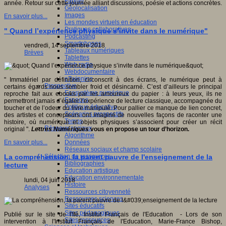
Fablab
année. Retour sur cette journée alliant discussions, poésie et actions concrètes.
Géolocalisation
Images
En savoir plus...
Les mondes virtuels en éducation
Pratiques collaboratives
" Quand l’expérience physique s’invite dans le numérique"
Podcasting
Smartphones
vendredi, 14 septembre 2018
Tableaux numériques
Brèves
Tablettes
Web radio
Webdocumentaire
eTwinning
" Immatériel par définition, circonscrit à des écrans, le numérique peut à
Prospective
certains égards nous sembler froid et désincarné. C’est d’ailleurs le principal
Ecosystème numérique
reproche fait aux ebooks par les amoureux du papier : à leurs yeux, ils ne
Espaces
permettront jamais d’égaler l’expérience de lecture classique, accompagnée du
Politique éducative
toucher et de l’odeur du livre manipulé. Pour pallier ce manque de lien concret,
Scénarios prospectifs
des artistes et concepteurs ont imaginé de nouvelles façons de raconter une
Temps
histoire, où numérique et objets physiques s’associent pour créer un récit
Réseaux sociaux
original ".
Lettres Numériques
vous en propose un tour d’horizon.
Algorithme
Données
En savoir plus...
Réseaux sociaux et champ scolaire
Sélection de ressources
La compréhension, la parent pauvre de l'enseignement de la
Bibliographies
lecture
Education artistique
Education environnementale
lundi, 04 juin 2018
Histoire
Analyses
Ressources citoyenneté
Ressources sciences
Sites éducatifs
Sites pédagogiques
Publié sur le site de l'Ifé, Institut Français de l'Education - Lors de son
Sites ressources
intervention à l'Institut Français de l'Education, Marie-France Bishop,