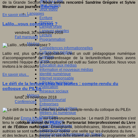
Jeux 4/12 ans
de la Grande Section.
Nous avons rencontré Sandrine Grégoire et Sylvie
Jeux sérieux
Meunier aux journées
Educnum
.
Jeux vidéo
Langages
En savoir plus...
Ecriture
Humour
Lalilo...vous connaissez ?
Langue orale
Langues vivantes
vendredi, 30 novembre 2018
Lecture
Fait marquant
Programmation
Médias
Compétences informationnelles
Culture des médias
Lalilo est, plus qu’une application, c'est un outil pédagogique numérique
Curation
d’accompagnement de l’apprentissage de la lecture/écriture. Nous avons
Droits
rencontré l'équipe qui a conceptualisé cet outil au Salon Educatice. Nous vous
Education aux médias
invitons à le découvrir ...
Information et nouveaux médias
Identité numérique
En savoir plus...
Internet responsable
Littératie numérique
Le défi de la lecture chez les jeunes : compte-rendu du
Publication
colloque du PILEn
Réseaux sociaux
Métiers
lundi, 26 novembre 2018
Entrepreneuriat
Conférences
Entreprises
Evolutions des métiers
Métiers du numérique
Orientation
Publié par
Emma Kraak
sur Lettresnumeriques.be : Le mardi 20 novembre s’est
Pratiques numériques
tenu le c
olloque annuel du
PILEn
, le Partenariat Interprofessionnel du Livre
Cartes heuristiques
et de l’Édition numérique
. Enseignants, bibliothécaires, libraires, auteurs et
Classes inversées
autrices se sont rassemblés pour opérer une veille sur les évolutions du livre –
Environnement Numérique de Travail
et des lecteurs. La jeunesse et ses défis étaient au centre du programme cette