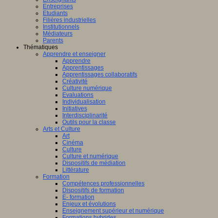
Entreprises
Etudiants
Filières industrielles
Institutionnels
Médiateurs
Parents
Thématiques
Apprendre et enseigner
Apprendre
Apprentissages
Apprentissages collaboratifs
Créativité
Culture numérique
Evaluations
Individualisation
Initiatives
Interdisciplinarité
Outils pour la classe
Arts et Culture
Art
Cinéma
Culture
Culture et numérique
Dispositifs de médiation
Littérature
Formation
Compétences professionnelles
Dispositifs de formation
E- formation
Enjeux et évolutions
Enseignement supérieur et numérique
Formations hybrides