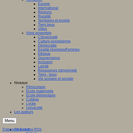
Europe
International
Régions
Ruralité
Territoires et projets
Tiers lieux
Villes
Vivre ensemble
Citoyenneté
Culture européenne
Démocratie
Egalité Hommes/Femmes
Ethique
Gouvernance
Inclusion
Laïcité
Ressources citoyenneté
Tiers - lieux
Vie scolaire et sociale
Niveaux
Périscolaire
Ecole maternelle
Ecole élémentaire
Collège
Lycée
Université
Les auteurs
Menu
S'abonner à ce flux RSS
S'informer