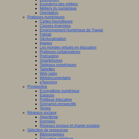
Evolutions des métiers
Métiers du numérique
Orientation
Pratiques numériques
Cartes heuristiques
Classes inversées
Environnement Numérique de Travail
Fablab
Géolocalisation
Images
Les mondes virtuels en éducation
Pratiques collaboratives
Podcasting
Smartphones
Tableaux numériques
Tablettes
Web radio
Webdocumentaire
eTwinning
Prospective
Ecosystème numérique
Espaces
Politique éducative
Scénarios prospectifs
Temps
Réseaux sociaux
Algorithme
Données
Réseaux sociaux et champ scolaire
Sélection de ressources
Bibliographies
Education artistique