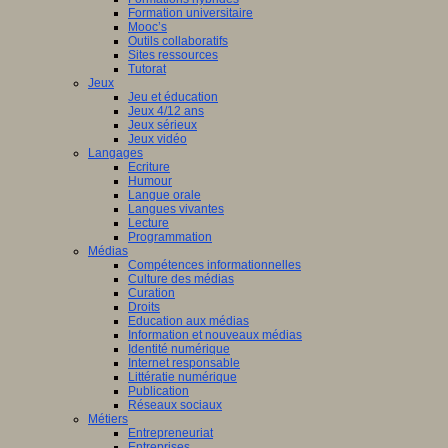
Formation universitaire
Mooc’s
Outils collaboratifs
Sites ressources
Tutorat
Jeux
Jeu et éducation
Jeux 4/12 ans
Jeux sérieux
Jeux vidéo
Langages
Ecriture
Humour
Langue orale
Langues vivantes
Lecture
Programmation
Médias
Compétences informationnelles
Culture des médias
Curation
Droits
Education aux médias
Information et nouveaux médias
Identité numérique
Internet responsable
Littératie numérique
Publication
Réseaux sociaux
Métiers
Entrepreneuriat
Entreprises