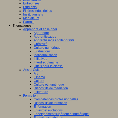
Entreprises
Etudiants
Filières industrielles
Institutionnels
Médiateurs
Parents
Thématiques
Apprendre et enseigner
Apprendre
Apprentissages
Apprentissages collaboratifs
Créativité
Culture numérique
Evaluations
Individualisation
Initiatives
Interdisciplinarité
Outils pour la classe
Arts et Culture
Art
Cinéma
Culture
Culture et numérique
Dispositifs de médiation
Littérature
Formation
Compétences professionnelles
Dispositifs de formation
E- formation
Enjeux et évolutions
Enseignement supérieur et numérique
Formations hybrides