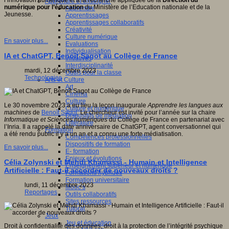
l’innovation numérique et à la recherche appliquée de la
Direction du
Apprendre et enseigner
numérique pour l’éducation
du Ministère de l’Education nationale et de la
Apprendre
Jeunesse.
Apprentissages
Apprentissages collaboratifs
Créativité
Culture numérique
En savoir plus...
Evaluations
Individualisation
IA et ChatGPT, Benoît Sagot au Collège de France
Initiatives
Interdisciplinarité
mardi, 12 décembre 2023
Outils pour la classe
Technologies
Arts et Culture
Art
Cinéma
Culture
Le 30 novembre 2023 a eu lieu la leçon inaugurale
Apprendre les langues aux
Culture et numérique
machines
de
Benoît Sagot
. Le chercheur est invité pour l’année sur la chaire
Dispositifs de médiation
Informatique et Sciences numériques
du Collège de France en partenariat avec
Littérature
l’Inria. Il a rappelé la date anniversaire de ChatGPT, agent conversationnel qui
Formation
a été rendu public il y a un an et a connu une forte médiatisation.
Compétences professionnelles
Dispositifs de formation
En savoir plus...
E- formation
Enjeux et évolutions
Célia Zolynski et Mehdi Khamassi - Humain et Intelligence
Enseignement supérieur et numérique
Artificielle : Faut-il accorder de nouveaux droits ?
Formations hybrides
Formation universitaire
lundi, 11 décembre 2023
Mooc’s
Reportages
Outils collaboratifs
Sites ressources
Tutorat
Jeux
Jeu et éducation
Droit à confidentialité des données, droit à la protection de l’intégrité psychique