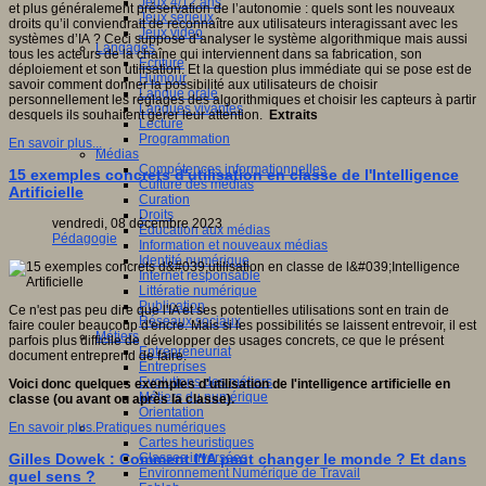
Jeux 4/12 ans
et plus généralement préservation de l’autonomie : quels sont les nouveaux
Jeux sérieux
droits qu’il conviendrait de reconnaître aux utilisateurs interagissant avec les
Jeux vidéo
systèmes d’IA ? Ceci suppose d’analyser le système algorithmique mais aussi
Langages
tous les acteurs de la chaîne qui interviennent dans sa fabrication, son
Ecriture
déploiement et son utilisation. Et la question plus immédiate qui se pose est de
Humour
savoir comment donner la possibilité aux utilisateurs de choisir
Langue orale
personnellement les réglages des algorithmiques et choisir les capteurs à partir
Langues vivantes
desquels ils souhaitent gérer leur attention.
Extraits
Lecture
Programmation
En savoir plus...
Médias
Compétences informationnelles
15 exemples concrets d'utilisation en classe de l'Intelligence
Culture des médias
Artificielle
Curation
Droits
vendredi, 08 décembre 2023
Education aux médias
Pédagogie
Information et nouveaux médias
Identité numérique
Internet responsable
Littératie numérique
Publication
Ce n'est pas peu dire que l'IA et ses potentielles utilisations sont en train de
Réseaux sociaux
faire couler beaucoup d'encre. Mais si les possibilités se laissent entrevoir, il est
Métiers
parfois plus difficile de développer des usages concrets, ce que le présent
Entrepreneuriat
document entreprend de faire.
Entreprises
Evolutions des métiers
Voici donc quelques exemples d'utilisation de l'intelligence artificielle en
Métiers du numérique
classe (ou avant ou après la classe).
Orientation
Pratiques numériques
En savoir plus...
Cartes heuristiques
Classes inversées
Gilles Dowek : Comment l'IA peut changer le monde ? Et dans
Environnement Numérique de Travail
quel sens ?