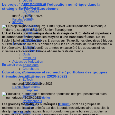
Débats
Faits marquants
Le projet " AI4T " : L'IA et l'éducation numérique dans la
Interviews
stratégie de l'Union Européenne
Reportages
Brèves
lundi, 29 janvier 2024
Agenda
Fait marquant
Innover
Didactique
Dispositifs
Pédagogie
L'IA et l'éducation numérique dans la stratégie de l'UE : défis et importance
Recherche
de donner aux enseignants les moyens d'une transition réussie.
De l'IA
Technologies
fiable à la loi sur l'IA, des projets Erasmus sur l'IA aux lignes directrices éthiques
Savoir(s)
sur l'utilisation de l'IA et aux données pour les éducateurs, de l'IA d'assistance à
Analyses
l'IA générative, les cinq dernières années ont accéléré les questions et les
Conférences
initiatives éducatives en Europe et dans le reste du monde.
Outils
Pratiques
Acteurs de l'éducation
En savoir plus...
Animateurs
Chercheurs
Éducation, numérique et recherche : portfolios des groupes
Collectivités
Editeurs
thématiques numériques (2020-2022)
EdTech
Encadrement
mercredi, 20 décembre 2023
Enseignants
Recherche
Entreprises
Etudiants
Filières industrielles
Institutionnels
Les
groupes thématiques numériques (
GTnum
)
, sont des groupes de
Médiateurs
recherche participative animés par des laboratoires universitaires associés à
Parents
des territoires académiques. Ils sont coordonnés par le bureau du soutien à
Thématiques