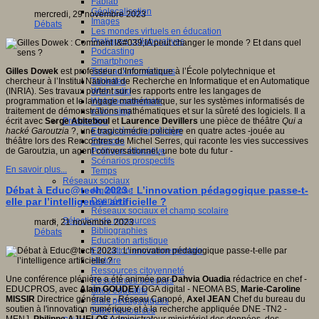
Fablab
Géolocalisation
mercredi, 29 novembre 2023
Images
Débats
Les mondes virtuels en éducation
Pratiques collaboratives
Podcasting
Smartphones
Tableaux numériques
Gilles Dowek
est professeur d’Informatique à l’École polytechnique et
Tablettes
chercheur à l’Institut National de Recherche en Informatique et en Automatique
Web radio
(INRIA). Ses travaux portent sur les rapports entre les langages de
Webdocumentaire
programmation et le langage mathématique, sur les systèmes informatisés de
eTwinning
traitement de démonstrations mathématiques et sur la sûreté des logiciels. Il a
Prospective
écrit avec
Serge Abiteboul
et
Laurence Devillers
une pièce de théâtre
Qui a
Ecosystème numérique
hacké Garoutzia
?, une tragicomédie policière en quatre actes -jouée au
Espaces
théâtre lors des Rencontres de Michel Serres, qui raconte les vies successives
Politique éducative
de Garoutzia, un agent conversationnel, une bote du futur -
Scénarios prospectifs
En savoir plus...
Temps
Réseaux sociaux
Débat à Educ@tech 2023 : L’innovation pédagogique passe-t-
Algorithme
Données
elle par l’intelligence artificielle ?
Réseaux sociaux et champ scolaire
Sélection de ressources
mardi, 21 novembre 2023
Bibliographies
Débats
Education artistique
Education environnementale
Histoire
Ressources citoyenneté
Une conférence plénière a été animée par
Dahvia Ouadia
rédactrice en chef -
Ressources sciences
EDUCPROS, avec
Alain GOUDEY
DGA digital - NEOMA BS,
Marie-Caroline
Sites éducatifs
MISSIR
Directrice générale - Réseau Canopé,
Axel JEAN
Chef du bureau du
Sites pédagogiques
soutien à l'innovation numérique et à la recherche appliquée DNE -TN2 -
Sites ressources