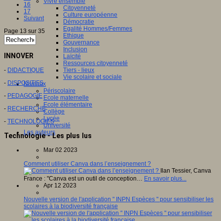
Vivre ensemble
16
Citoyenneté
17
Culture européenne
Suivant
Démocratie
Egalité Hommes/Femmes
Page 13 sur 35
Ethique
Gouvernance
Inclusion
INNOVER
Laïcité
Ressources citoyenneté
-
DIDACTIQUE
Tiers - lieux
Vie scolaire et sociale
-
DISPOSITIFS
Niveaux
Périscolaire
-
PEDAGOGIE
Ecole maternelle
Ecole élémentaire
-
RECHERCHE
Collège
Lycée
-
TECHNOLOGIES
Université
Les auteurs
Technologie - Les plus lus
Mar 02 2023
Comment utiliser Canva dans l’enseignement ?
Ilan Tessier, Canva
France : "Canva est un outil de conception…
En savoir plus...
Apr 12 2023
Nouvelle version de l'application " INPN Espèces " pour sensibiliser les
scolaires à la biodiversité française