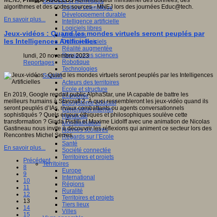
MENJ,
Philippe AJUELOS
Administrateur ministériel des données, des
Sciences et techniques
algorithmes et des codes sources - MNEJ lors des journées Educ@tech.
Culture scientifique
Développement durable
En savoir plus...
Intelligence artificielle
Logiciels libres
Jeux-vidéos : Quand les mondes virtuels seront peuplés par
Métavers
les Intelligences Artificielles
Outils et logiciels
Réalité augmentée
Ressources sciences
lundi, 20 novembre 2023
Robotique
Reportages
Technologies
Société
Acteurs des territoires
Ecole et structure
En 2019, Google rendait public AlphaStar, une IA capable de battre les
Economie
meilleurs humains à Starcraft 2. À quoi ressembleront les jeux-vidéo quand ils
Ecosystème éducatif
seront peuplés d’IAs, rivaux combattants ou agents conversationnels
Génération internet
sophistiqués ? Quels enjeux éthiques et philosophiques soulève cette
Handicap
transformation ? Giada Pistilli et Maxime Lidolff avec une animation de Nicolas
Mondialisation
Gastineau nous invite à découvrir les réflexions qui animent ce secteur lors des
Normes scolaires
Rencontres Michel Serres.
Regards sur l’Ecole
Santé
En savoir plus...
Société connectée
Territoires et projets
Précédent
Territoires
8
Europe
9
International
10
Régions
11
Ruralité
12
Territoires et projets
13
Tiers lieux
14
Villes
15