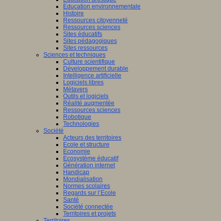
Education environnementale
Histoire
Ressources citoyenneté
Ressources sciences
Sites éducatifs
Sites pédagogiques
Sites ressources
Sciences et techniques
Culture scientifique
Développement durable
Intelligence artificielle
Logiciels libres
Métavers
Outils et logiciels
Réalité augmentée
Ressources sciences
Robotique
Technologies
Société
Acteurs des territoires
Ecole et structure
Economie
Ecosystème éducatif
Génération internet
Handicap
Mondialisation
Normes scolaires
Regards sur l’Ecole
Santé
Société connectée
Territoires et projets
Territoires