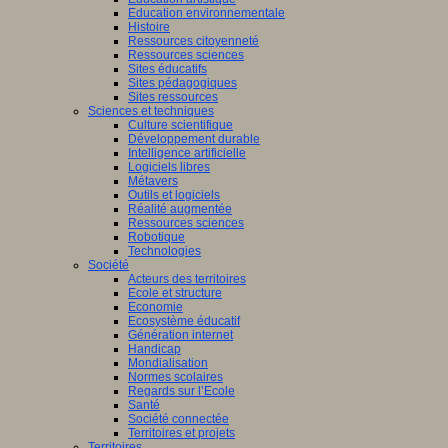
Education environnementale
Histoire
Ressources citoyenneté
Ressources sciences
Sites éducatifs
Sites pédagogiques
Sites ressources
Sciences et techniques
Culture scientifique
Développement durable
Intelligence artificielle
Logiciels libres
Métavers
Outils et logiciels
Réalité augmentée
Ressources sciences
Robotique
Technologies
Société
Acteurs des territoires
Ecole et structure
Economie
Ecosystème éducatif
Génération internet
Handicap
Mondialisation
Normes scolaires
Regards sur l’Ecole
Santé
Société connectée
Territoires et projets
Territoires