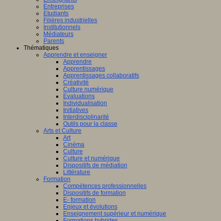
Entreprises
Etudiants
Filières industrielles
Institutionnels
Médiateurs
Parents
Thématiques
Apprendre et enseigner
Apprendre
Apprentissages
Apprentissages collaboratifs
Créativité
Culture numérique
Evaluations
Individualisation
Initiatives
Interdisciplinarité
Outils pour la classe
Arts et Culture
Art
Cinéma
Culture
Culture et numérique
Dispositifs de médiation
Littérature
Formation
Compétences professionnelles
Dispositifs de formation
E- formation
Enjeux et évolutions
Enseignement supérieur et numérique
Formations hybrides