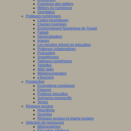
Evolutions des métiers
Métiers du numérique
Orientation
Pratiques numériques
Cartes heuristiques
Classes inversées
Environnement Numérique de Travail
Fablab
Géolocalisation
Images
Les mondes virtuels en éducation
Pratiques collaboratives
Podcasting
Smartphones
Tableaux numériques
Tablettes
Web radio
Webdocumentaire
eTwinning
Prospective
Ecosystème numérique
Espaces
Politique éducative
Scénarios prospectifs
Temps
Réseaux sociaux
Algorithme
Données
Réseaux sociaux et champ scolaire
Sélection de ressources
Bibliographies
Education artistique