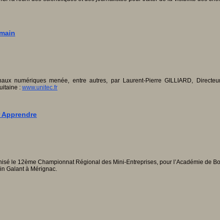
emain
naux numériques menée, entre autres, par Laurent-Pierre GILLIARD, Directeur
itaine :
www.unitec.fr
r Apprendre
anisé le 12ème Championnat Régional des Mini-Entreprises, pour l’Académie de Bor
Pin Galant à Mérignac.