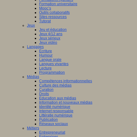
Formation universitaire
Mooc’s
Outils collaboratifs
Sites ressources
Tutorat
Jeux
Jeu et éducation
Jeux 4/12 ans
Jeux sérieux
Jeux vidéo
Langages
Ecriture
Humour
Langue orale
Langues vivantes
Lecture
Programmation
Médias
Compétences informationnelles
Culture des médias
Curation
Droits
Education aux médias
Information et nouveaux médias
Identité numérique
Internet responsable
Littératie numérique
Publication
Réseaux sociaux
Métiers
Entrepreneuriat
Entreprises