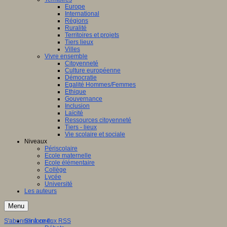
Europe
International
Régions
Ruralité
Territoires et projets
Tiers lieux
Villes
Vivre ensemble
Citoyenneté
Culture européenne
Démocratie
Egalité Hommes/Femmes
Ethique
Gouvernance
Inclusion
Laïcité
Ressources citoyenneté
Tiers - lieux
Vie scolaire et sociale
Niveaux
Périscolaire
Ecole maternelle
Ecole élémentaire
Collège
Lycée
Université
Les auteurs
Menu
S'abonner à ce flux RSS
S'informer