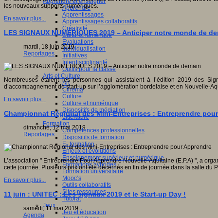
Apprendre et enseigner
les nouveaux supports numériques.
Apprendre
Apprentissages
En savoir plus...
Apprentissages collaboratifs
Créativité
LES SIGNAUX NUMERIQUES 2019 – Anticiper notre monde de d
Culture numérique
Evaluations
mardi, 18 juin 2019
Individualisation
Reportages
Initiatives
Interdisciplinarité
Outils pour la classe
Arts et Culture
Nombreuses étaient les personnes qui assistaient à l’édition 2019 des Sig
Art
d’accompagnement de start-up sur l’agglomération bordelaise et en Nouvelle-Aqu
Cinéma
Culture
En savoir plus...
Culture et numérique
Dispositifs de médiation
Championnat Régional des Mini-Entreprises : Entreprendre pou
Littérature
Formation
dimanche, 12 mai 2019
Compétences professionnelles
Reportages
Dispositifs de formation
E- formation
Enjeux et évolutions
Enseignement supérieur et numérique
L’association " Entreprendre Pour Apprendre Nouvelle-Aquitaine (E.P.A) ", a org
Formations hybrides
cette journée. Plusieurs prix ont été décernés en fin de journée dans la salle du 
Formation universitaire
Mooc’s
En savoir plus...
Outils collaboratifs
Sites ressources
11 juin : UNITEC : Les signaux 2019 et le Start-up Day !
Tutorat
Jeux
samedi, 11 mai 2019
Jeu et éducation
Agenda