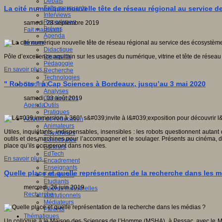
Débats
Faits marquants
La cité numérique nouvelle tête de réseau régional au service
Interviews
Reportages
samedi, 28 septembre 2019
Brèves
Fait marquant
Agenda
Innover
Didactique
Dispositifs
Pôle d’excellence aquitain sur les usages du numérique, vitrine et tête de résea
Pédagogie
En savoir plus...
Recherche
Technologies
" Robots " à Cap Sciences à Bordeaux, jusqu’au 3 mai 2020
Savoir(s)
Analyses
Conférences
samedi, 03 août 2019
Outils
Agenda
Pratiques
Acteurs de l'éducation
Animateurs
Utiles, inquiétants, indispensables, insensibles : les robots questionnent autan
Chercheurs
outils et des machines pour l’accompagner et le soulager. Présents au cinéma, da
Collectivités
place qu’ils occuperont dans nos vies.
Editeurs
EdTech
En savoir plus...
Encadrement
Enseignants
Quelle place et quelle représentation de la recherche dans les 
Entreprises
Etudiants
mercredi, 26 juin 2019
Filières industrielles
Recherche
Institutionnels
Médiateurs
Parents
Thématiques
Un colloque à la Maison des Sciences de l’Homme (MSHA), à Pessac, avec le MICA a r