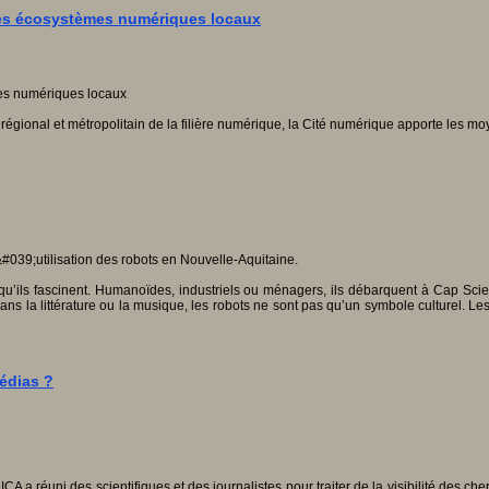
 des écosystèmes numériques locaux
u régional et métropolitain de la filière numérique, la Cité numérique apporte les
t qu’ils fascinent. Humanoïdes, industriels ou ménagers, ils débarquent à Cap Sci
ns la littérature ou la musique, les robots ne sont pas qu’un symbole culturel. Le
médias ?
éuni des scientifiques et des journalistes pour traiter de la visibilité des cherch