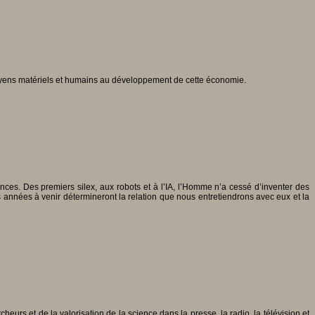
 moyens matériels et humains au développement de cette économie.
ences. Des premiers silex, aux robots et à l’IA, l’Homme n’a cessé d’inventer des
s années à venir détermineront la relation que nous entretiendrons avec eux et la
eurs et de la valorisation de la science dans la presse, la radio, la télévision et