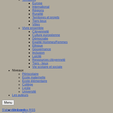
Europe
International
Régions
Ruralité
Territoires et projets
Tiers lieux
Villes
Vivre ensemble
Citoyenneté
Culture européenne
Démocratie
Egalité Hommes/Femmes
Ethique
Gouvernance
Inclusion
Laïcité
Ressources citoyenneté
Tiers - lieux
Vie scolaire et sociale
Niveaux
Périscolaire
Ecole maternelle
Ecole élémentaire
Collège
Lycée
Université
Les auteurs
Menu
S'abonner à ce flux RSS
S'informer