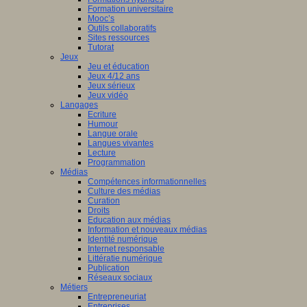
Formation universitaire
Mooc’s
Outils collaboratifs
Sites ressources
Tutorat
Jeux
Jeu et éducation
Jeux 4/12 ans
Jeux sérieux
Jeux vidéo
Langages
Ecriture
Humour
Langue orale
Langues vivantes
Lecture
Programmation
Médias
Compétences informationnelles
Culture des médias
Curation
Droits
Education aux médias
Information et nouveaux médias
Identité numérique
Internet responsable
Littératie numérique
Publication
Réseaux sociaux
Métiers
Entrepreneuriat
Entreprises