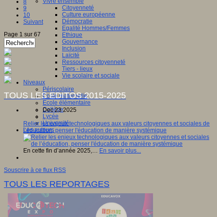
Vivre ensemble
8
Citoyenneté
9
Culture européenne
10
Démocratie
Suivant
Egalité Hommes/Femmes
Page 1 sur 67
Ethique
Gouvernance
Inclusion
Laïcité
Ressources citoyenneté
Tiers - lieux
Vie scolaire et sociale
Niveaux
Périscolaire
TOUS LES EDITOS 2015-2025
Ecole maternelle
Ecole élémentaire
Collège
Dec 23 2025
Lycée
Université
Relier les enjeux technologiques aux valeurs citoyennes et sociales de
Les auteurs
l’éducation, penser l'éducation de manière systémique
En cette fin d’année 2025,…
En savoir plus...
Souscrire à ce flux RSS
TOUS LES REPORTAGES