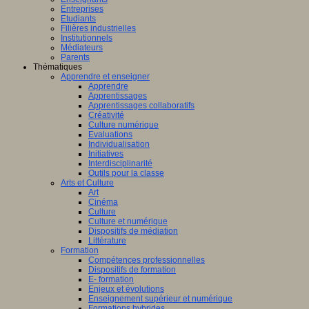
Entreprises
Etudiants
Filières industrielles
Institutionnels
Médiateurs
Parents
Thématiques
Apprendre et enseigner
Apprendre
Apprentissages
Apprentissages collaboratifs
Créativité
Culture numérique
Evaluations
Individualisation
Initiatives
Interdisciplinarité
Outils pour la classe
Arts et Culture
Art
Cinéma
Culture
Culture et numérique
Dispositifs de médiation
Littérature
Formation
Compétences professionnelles
Dispositifs de formation
E- formation
Enjeux et évolutions
Enseignement supérieur et numérique
Formations hybrides