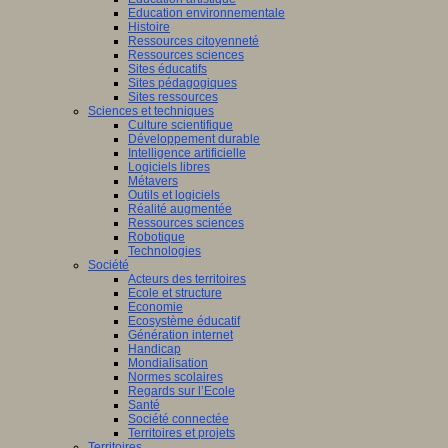
Education environnementale
Histoire
Ressources citoyenneté
Ressources sciences
Sites éducatifs
Sites pédagogiques
Sites ressources
Sciences et techniques
Culture scientifique
Développement durable
Intelligence artificielle
Logiciels libres
Métavers
Outils et logiciels
Réalité augmentée
Ressources sciences
Robotique
Technologies
Société
Acteurs des territoires
Ecole et structure
Economie
Ecosystème éducatif
Génération internet
Handicap
Mondialisation
Normes scolaires
Regards sur l’Ecole
Santé
Société connectée
Territoires et projets
Territoires