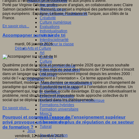
Apprendre et enseigner
l’anglais à l’orientation professionnelle et aux projets d’avenir.
Apprendre
Porté par Virginie Gilloire, professeure d’anglais, en collaboration avec Claire
Apprentissages
Salmon (académie de Rennes), ce projet a impliqué des partenaires de cinq
Apprentissages collaboratifs
pays européens : Espagne, Lettonie, Roumanie et Turquie, aux côtés de la
Créativité
France.
Culture numérique
En savoir plus...
Evaluations
Individualisation
Accompagner sur un air de tri
Initiatives
Interdisciplinarité
Outils pour la classe
mardi, 06 janvier 2026
Arts et Culture
Débats
Art
Cinéma
Culture
Quatrième post de la série et premier de l’année 2026 que je vous souhaite
Culture et numérique
heureuse. La demande des régions pour des Maisons de l’Orientation s’inscrit
Dispositifs de médiation
dans un langage qui s’est progressivement imposé depuis les années 2000 :
Littérature
celui de l’«
accompagnement à l’orientation
». Ce terme apparaît neutre,
Formation
bienveillant, moderne. Mais derrière ce vocabulaire s’opère un changement de
Compétences professionnelles
paradigme qui redéfinit profondément le rapport à l’orientation elle-même. Un
Dispositifs de formation
changement qui, loin de clarifier, occulte davantage. Et qui, en individualisant le
E- formation
problème, rend structurellement impossible toute approche collective du tri
Enjeux et évolutions
social qui se déploie pourtant dans les établissements.
Enseignement supérieur et numérique
Formations hybrides
En savoir plus...
Formation universitaire
Mooc’s
Pourquoi et comment l’essor de l’enseignement supérieur
Outils collaboratifs
privé provoque un besoin de plus de régulation de ce secteur
Sites ressources
Tutorat
de formation ?
Jeux
Jeu et éducation
vendredi, 12 décembre 2025