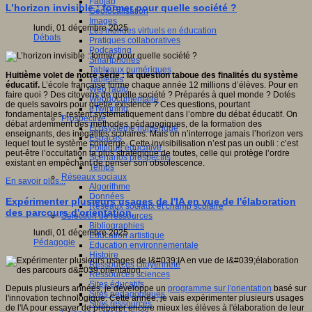
Fablab
L’horizon invisible : former pour quelle société ?
Géolocalisation
Images
lundi, 01 décembre 2025
Les mondes virtuels en éducation
Débats
Pratiques collaboratives
Podcasting
Smartphones
Tableaux numériques
Huitième volet de notre série : la question taboue des finalités du système
Tablettes
éducatif.
L’école française forme chaque année 12 millions d’élèves. Pour en
Web radio
faire quoi ? Des citoyens de quelle société ? Préparés à quel monde ? Dotés
Webdocumentaire
de quels savoirs pour quelle existence ? Ces questions, pourtant
eTwinning
fondamentales, restent systématiquement dans l’ombre du débat éducatif. On
Prospective
débat ardemment des méthodes pédagogiques, de la formation des
Ecosystème numérique
enseignants, des inégalités scolaires. Mais on n’interroge jamais l’horizon vers
Espaces
lequel tout le système converge. Cette invisibilisation n’est pas un oubli : c’est
Politique éducative
peut-être l’occultation la plus stratégique de toutes, celle qui protège l’ordre
Scénarios prospectifs
existant en empêchant de penser son obsolescence.
Temps
Réseaux sociaux
En savoir plus...
Algorithme
Données
Expérimenter plusieurs usages de l'IA en vue de l'élaboration
Réseaux sociaux et champ scolaire
des parcours d'orientation.
Sélection de ressources
Bibliographies
lundi, 01 décembre 2025
Education artistique
Pédagogie
Education environnementale
Histoire
Ressources citoyenneté
Ressources sciences
Sites éducatifs
Depuis plusieurs années, je développe un
programme sur l'orientation
basé sur
Sites pédagogiques
l'innovation technologique. Cette année, je vais expérimenter plusieurs usages
Sites ressources
de l'IA pour essayer de préparer encore mieux les élèves à l'élaboration de leur