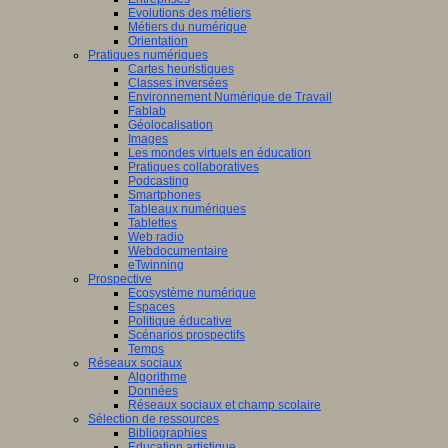
Evolutions des métiers
Métiers du numérique
Orientation
Pratiques numériques
Cartes heuristiques
Classes inversées
Environnement Numérique de Travail
Fablab
Géolocalisation
Images
Les mondes virtuels en éducation
Pratiques collaboratives
Podcasting
Smartphones
Tableaux numériques
Tablettes
Web radio
Webdocumentaire
eTwinning
Prospective
Ecosystème numérique
Espaces
Politique éducative
Scénarios prospectifs
Temps
Réseaux sociaux
Algorithme
Données
Réseaux sociaux et champ scolaire
Sélection de ressources
Bibliographies
Education artistique