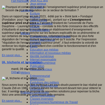
Jeux 4/12 ans
Fait marquant
Jeux sérieux
Jeux vidéo
Langages
Ecriture
Dans un rapport paru en juin 2023, édité par le « think tank » Fondapol
Humour
(Fondation pour l’innovation politique), portant sur
« L’enseignement
Langue orale
supérieur privé en France »
, l’ancien Président de l’université de Paris-
Langues vivantes
Dauphine – Laurent BATSCH – constate la très forte croissance des effectifs
Lecture
d’étudiants et apprentis inscrits dans un établissement d’enseignement
Programmation
supérieur privé, et se penche sur les facteurs explicatifs de ce phénomène et
Médias
sur certaines de ses conséquences, notamment la politique de plus forte
Compétences informationnelles
régulation de l’enseignement supérieur privé qu’il suscite. Par l'expression
Culture des médias
"régulation de l'enseignement supérieur privé", il faut entendre la volonté de
Curation
renforcer les règles qui permettent d'en contrôler le fonctionnement et d'en
Droits
garantir la qualité.
Education aux médias
Information et nouveaux médias
En savoir plus...
Identité numérique
Internet responsable
IA, tricherie et innovation
Littératie numérique
Publication
mardi, 09 décembre 2025
Réseaux sociaux
Débats
Métiers
Entrepreneuriat
Entreprises
Evolutions des métiers
Nous avons tous vu le film mythique
Les sous-doués passent le bac
réalisé par
Métiers du numérique
Claude Zidi en 1980. Certains élèves ne renoncent devant rien pour obtenir le
Orientation
bac. Il semble que l'IA propose de nouvelles solutions pour repenser la triche.
Pratiques numériques
Voici une anecdote me concernant cette semaine.
Cartes heuristiques
Classes inversées
En savoir plus...
Environnement Numérique de Travail