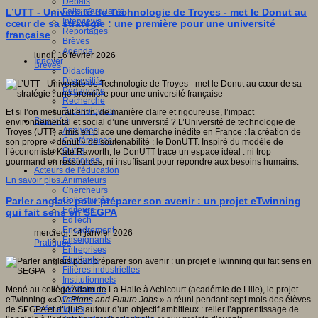
Débats
Faits marquants
L’UTT - Université de Technologie de Troyes - met le Donut au
Interviews
cœur de sa stratégie : une première pour une université
Reportages
française
Brèves
Agenda
lundi, 16 février 2026
Innover
Brèves
Didactique
Dispositifs
Pédagogie
Recherche
Technologies
Et si l’on mesurait enfin, de manière claire et rigoureuse, l’impact
Savoir(s)
environnemental et social d’une université ? L’Université de technologie de
Analyses
Troyes (UTT) a mis en place une démarche inédite en France : la création de
Conférences
son propre « donut » de soutenabilité : le DonUTT. Inspiré du modèle de
Outils
l’économiste Kate Raworth, le DonUTT trace un espace idéal : ni trop
Pratiques
gourmand en ressources, ni insuffisant pour répondre aux besoins humains.
Acteurs de l'éducation
Animateurs
En savoir plus...
Chercheurs
Collectivités
Parler anglais pour préparer son avenir : un projet eTwinning
Editeurs
qui fait sens en SEGPA
EdTech
Encadrement
mercredi, 14 janvier 2026
Enseignants
Pratiques
Entreprises
Etudiants
Filières industrielles
Institutionnels
Médiateurs
Mené au collège Adam de La Halle à Achicourt (académie de Lille), le projet
Parents
eTwinning «
Our Plans and Future Jobs
» a réuni pendant sept mois des élèves
Thématiques
de SEGPA et d’ULIS autour d’un objectif ambitieux : relier l’apprentissage de