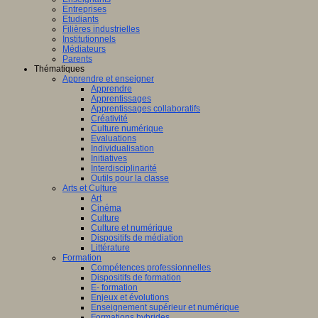
Entreprises
Etudiants
Filières industrielles
Institutionnels
Médiateurs
Parents
Thématiques
Apprendre et enseigner
Apprendre
Apprentissages
Apprentissages collaboratifs
Créativité
Culture numérique
Evaluations
Individualisation
Initiatives
Interdisciplinarité
Outils pour la classe
Arts et Culture
Art
Cinéma
Culture
Culture et numérique
Dispositifs de médiation
Littérature
Formation
Compétences professionnelles
Dispositifs de formation
E- formation
Enjeux et évolutions
Enseignement supérieur et numérique
Formations hybrides