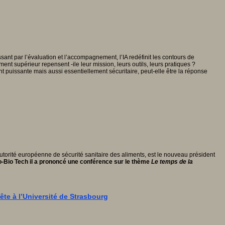
ant par l’évaluation et l’accompagnement, l’IA redéfinit les contours de
ent supérieur repensent -ile leur mission, leurs outils, leurs pratiques ?
uissante mais aussi essentiellement sécuritaire, peut-elle être la réponse
utorité européenne de sécurité sanitaire des aliments, est le nouveau président
-Bio Tech il a prononcé une conférence sur le thème
Le temps de la
te à l’Université de Strasbourg