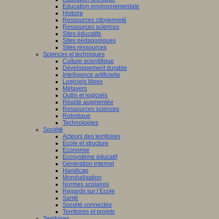
Education environnementale
Histoire
Ressources citoyenneté
Ressources sciences
Sites éducatifs
Sites pédagogiques
Sites ressources
Sciences et techniques
Culture scientifique
Développement durable
Intelligence artificielle
Logiciels libres
Métavers
Outils et logiciels
Réalité augmentée
Ressources sciences
Robotique
Technologies
Société
Acteurs des territoires
Ecole et structure
Economie
Ecosystème éducatif
Génération internet
Handicap
Mondialisation
Normes scolaires
Regards sur l’Ecole
Santé
Société connectée
Territoires et projets
Territoires