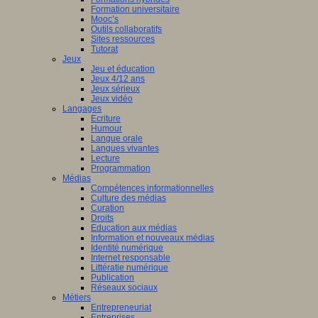
Formation universitaire
Mooc’s
Outils collaboratifs
Sites ressources
Tutorat
Jeux
Jeu et éducation
Jeux 4/12 ans
Jeux sérieux
Jeux vidéo
Langages
Ecriture
Humour
Langue orale
Langues vivantes
Lecture
Programmation
Médias
Compétences informationnelles
Culture des médias
Curation
Droits
Education aux médias
Information et nouveaux médias
Identité numérique
Internet responsable
Littératie numérique
Publication
Réseaux sociaux
Métiers
Entrepreneuriat
Entreprises