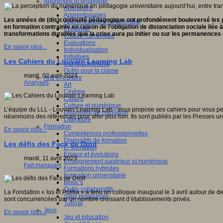
Apprendre et enseigner
Apprendre
Apprentissages
Les années de (dis)continuité pédagogique ont profondément bouleversé les p
Apprentissages collaboratifs
en formation contrainte en raison de l’obligation de distanciation sociale liée 
Créativité
transformations durables que la crise aura pu initier ou sur les permanences 
Culture numérique
Evaluations
En savoir plus...
Individualisation
Initiatives
Les Cahiers du Louvain Learning Lab
Interdisciplinarité
Outils pour la classe
mardi, 02 avril 2024
Arts et Culture
Analyses
Art
Cinéma
Culture
Culture et numérique
L’équipe du LLL - Louvain Learning Lab - vous propose ses cahiers pour vous perme
Dispositifs de médiation
néanmoins des références pour aller plus loin. Ils sont publiés par les Presses un
Littérature
Formation
En savoir plus...
Compétences professionnelles
Dispositifs de formation
Les défis des Facs de Droit
E- formation
Enjeux et évolutions
mardi, 11 avril 2023
Enseignement supérieur et numérique
Fait marquant
Formations hybrides
Formation universitaire
Mooc’s
Outils collaboratifs
La Fondation « Ius et Politia » a tenu un colloque inaugural le 3 avril autour de 
Sites ressources
sont concurrencées par un nombre croissant d’établissements privés.
Tutorat
Jeux
En savoir plus...
Jeu et éducation