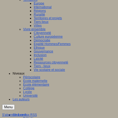
Europe
International
Régions
Ruralité
Territoires et projets
Tiers lieux
Villes
Vivre ensemble
Citoyenneté
Culture européenne
Démocratie
Egalité Hommes/Femmes
Ethique
Gouvernance
Inclusion
Laïcité
Ressources citoyenneté
Tiers - lieux
Vie scolaire et sociale
Niveaux
Périscolaire
Ecole maternelle
Ecole élémentaire
Collège
Lycée
Université
Les auteurs
Menu
S'abonner à ce flux RSS
S'informer