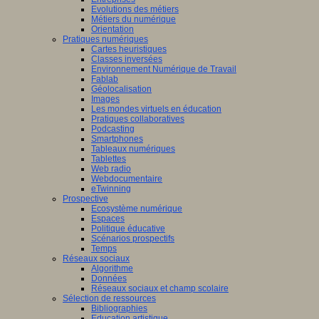
Evolutions des métiers
Métiers du numérique
Orientation
Pratiques numériques
Cartes heuristiques
Classes inversées
Environnement Numérique de Travail
Fablab
Géolocalisation
Images
Les mondes virtuels en éducation
Pratiques collaboratives
Podcasting
Smartphones
Tableaux numériques
Tablettes
Web radio
Webdocumentaire
eTwinning
Prospective
Ecosystème numérique
Espaces
Politique éducative
Scénarios prospectifs
Temps
Réseaux sociaux
Algorithme
Données
Réseaux sociaux et champ scolaire
Sélection de ressources
Bibliographies
Education artistique