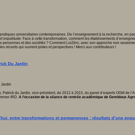
 pratiques universitaires contemporaines. De l’enseignement à la recherche, en pass
n et inquiétude. Face à cette transformation, comment les établissements d’enseignem
es personnes et des sociétés ? Comment LoiZéro, avec son approche non seulement p
s récents qui ouvrent pistes et perspectives ! Merci aux contributeurs !
rick Du Jardin
, Patrick du Jardin, vice-président, de 2012 à 2015, du panel d’experts OGM de l’A
fremer-IRD.
A l’occasion de la séance de rentrée académique de Gembloux Agro
ui, entre transformations et permanences : résultats d’une enquê