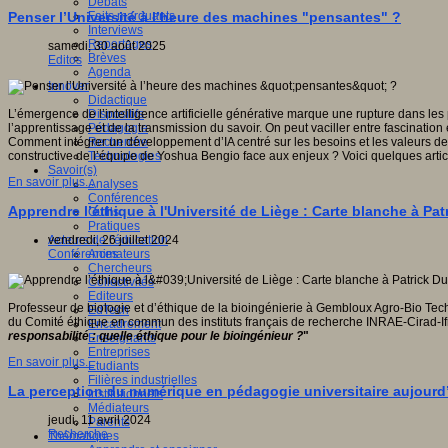
Débats
Faits marquants
Penser l’Université à l’heure des machines "pensantes" ?
Interviews
Reportages
samedi, 30 août 2025
Brèves
Editos
Agenda
Innover
Didactique
Dispositifs
L’émergence de l’intelligence artificielle générative marque une rupture dans les
Pédagogie
l’apprentissage et de la transmission du savoir. On peut vaciller entre fascinatio
Recherche
Comment intégrer un développement d’IA centré sur les besoins et les valeurs d
Technologies
constructive de l’équipe de Yoshua Bengio face aux enjeux ? Voici quelques article
Savoir(s)
En savoir plus...
Analyses
Conférences
Apprendre l’éthique à l'Université de Liège : Carte blanche à Pat
Outils
Pratiques
Acteurs de l'éducation
vendredi, 26 juillet 2024
Animateurs
Conférences
Chercheurs
Collectivités
Editeurs
Professeur de biologie et d’éthique de la bioingénierie à Gembloux Agro-Bio Tech
EdTech
du Comité éthique en commun des instituts français de recherche INRAE-Cirad-I
Encadrement
responsabilité : quelle éthique pour le bioingénieur ?
"
Enseignants
Entreprises
En savoir plus...
Etudiants
Filières industrielles
La perception du numérique en pédagogie universitaire aujourd’h
Institutionnels
Médiateurs
jeudi, 11 avril 2024
Parents
Recherche
Thématiques