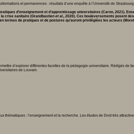
ratiques d’enseignement et d’apprentissage universitaires (Caron, 2021). Ense
à la crise sanitaire (Grandbastien
et al
., 2020). Ces bouleversements posent des 
en termes de pratiques et de postures qu’auront privilégiées les acteurs (More
ttre d’explorer différentes facettes de la pédagogie universitaire. Rédigés de façon
iversitaires de Louvain.
deux thématiques : l’enseignement et la recherche. Les études de Droit très attract