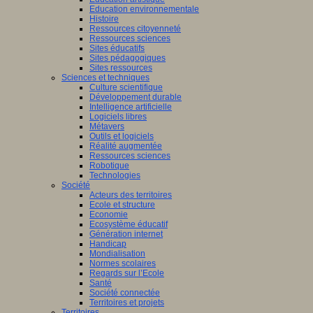
Education environnementale
Histoire
Ressources citoyenneté
Ressources sciences
Sites éducatifs
Sites pédagogiques
Sites ressources
Sciences et techniques
Culture scientifique
Développement durable
Intelligence artificielle
Logiciels libres
Métavers
Outils et logiciels
Réalité augmentée
Ressources sciences
Robotique
Technologies
Société
Acteurs des territoires
Ecole et structure
Economie
Ecosystème éducatif
Génération internet
Handicap
Mondialisation
Normes scolaires
Regards sur l’Ecole
Santé
Société connectée
Territoires et projets
Territoires