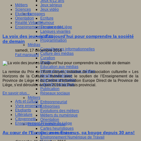
Jeux 4/12 ans
Métiers
Jeux sérieux
Sciences
Jeux vidéo
Etudiants
Langages
Orientation
Ecriture
Réalité Virtuelle
Humour
Enseignement Province de Liège
Langue orale
Langues vivantes
Lecture
La voix des jeunes d’aujourd’hui pour comprendre la société
Programmation
de demain
Médias
Compétences informationnelles
samedi, 17 décembre 2016
Culture des médias
Fait marquant
Curation
Droits
Education aux médias
Information et nouveaux médias
La remise du Prix de l’Ecrit citoyen, initiative de l’association culturelle « Les
Identité numérique
Horizons de la Culture » menée avec le soutien de l’Enseignement de la
Internet responsable
Province de Liège et du Centre d’Information Europe Direct de la Province de
Littératie numérique
Liège, s’est déroulée en juin 2016 au Palais provincial.
Publication
Réseaux sociaux
En savoir plus...
Métiers
Arts et culture
Entrepreneuriat
Vivre ensemble
Entreprises
Etudiants
Evolutions des métiers
Littérature
Métiers du numérique
Citoyenneté
Orientation
Enseignement Province de Liège
Pratiques numériques
Cartes heuristiques
Au cœur de l'Europe: avec Erasmus, ça bouge depuis 30 ans!
Classes inversées
Environnement Numérique de Travail