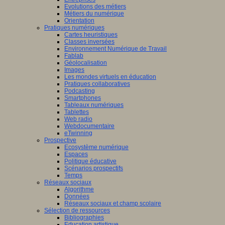
Evolutions des métiers
Métiers du numérique
Orientation
Pratiques numériques
Cartes heuristiques
Classes inversées
Environnement Numérique de Travail
Fablab
Géolocalisation
Images
Les mondes virtuels en éducation
Pratiques collaboratives
Podcasting
Smartphones
Tableaux numériques
Tablettes
Web radio
Webdocumentaire
eTwinning
Prospective
Ecosystème numérique
Espaces
Politique éducative
Scénarios prospectifs
Temps
Réseaux sociaux
Algorithme
Données
Réseaux sociaux et champ scolaire
Sélection de ressources
Bibliographies
Education artistique