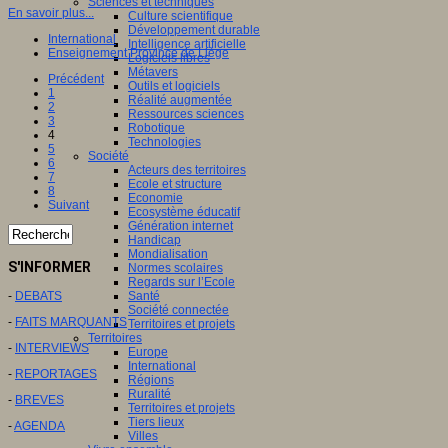
Sciences et techniques
En savoir plus...
Culture scientifique
Développement durable
International
Intelligence artificielle
Enseignement Province de Liège
Logiciels libres
Métavers
Précédent
Outils et logiciels
1
Réalité augmentée
2
Ressources sciences
3
Robotique
4
Technologies
5
Société
6
Acteurs des territoires
7
Ecole et structure
8
Economie
Suivant
Ecosystème éducatif
Génération internet
Handicap
Mondialisation
S'INFORMER
Normes scolaires
Regards sur l’Ecole
Santé
-
DEBATS
Société connectée
-
FAITS MARQUANTS
Territoires et projets
Territoires
-
INTERVIEWS
Europe
International
-
REPORTAGES
Régions
Ruralité
-
BREVES
Territoires et projets
Tiers lieux
-
AGENDA
Villes