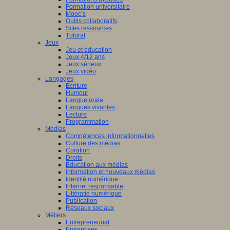
Formation universitaire
Mooc’s
Outils collaboratifs
Sites ressources
Tutorat
Jeux
Jeu et éducation
Jeux 4/12 ans
Jeux sérieux
Jeux vidéo
Langages
Ecriture
Humour
Langue orale
Langues vivantes
Lecture
Programmation
Médias
Compétences informationnelles
Culture des médias
Curation
Droits
Education aux médias
Information et nouveaux médias
Identité numérique
Internet responsable
Littératie numérique
Publication
Réseaux sociaux
Métiers
Entrepreneuriat
Entreprises