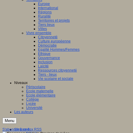
Europe
International
Régions
Ruralité
Territoires et projets
Tiers lieux
Villes
Vivre ensemble
Citoyenneté
Culture européenne
Démocratie
Egalité Hommes/Femmes
Ethique
Gouvernance
Inclusion
Laïcité
Ressources citoyenneté
Tiers - lieux
Vie scolaire et sociale
Niveaux
Périscolaire
Ecole maternelle
Ecole élémentaire
Collège
Lycée
Université
Les auteurs
Menu
S'abonner à ce flux RSS
S'informer