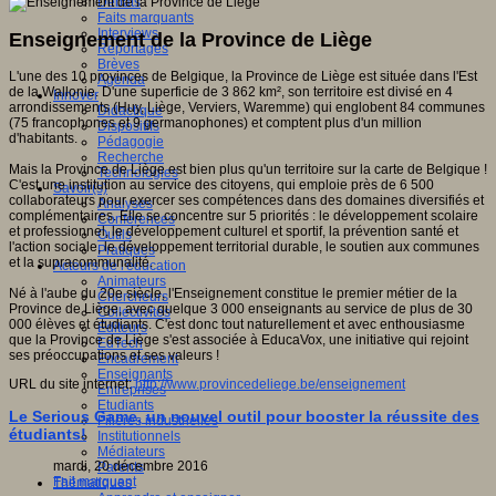
Débats
Faits marquants
Interviews
Enseignement de la Province de Liège
Reportages
Brèves
L'une des 10 provinces de Belgique, la Province de Liège est située dans l'Est
Agenda
de la Wallonie. D'une superficie de 3 862 km², son territoire est divisé en 4
Innover
arrondissements (Huy, Liège, Verviers, Waremme) qui englobent 84 communes
Didactique
(75 francophones et 9 germanophones) et comptent plus d'un million
Dispositifs
d'habitants.
Pédagogie
Recherche
Mais la Province de Liège est bien plus qu'un territoire sur la carte de Belgique !
Technologies
C'est une institution au service des citoyens, qui emploie près de 6 500
Savoir(s)
collaborateurs pour exercer ses compétences dans des domaines diversifiés et
Analyses
complémentaires. Elle se concentre sur 5 priorités : le développement scolaire
Conférences
et professionnel, le développement culturel et sportif, la prévention santé et
Outils
l'action sociale, le développement territorial durable, le soutien aux communes
Pratiques
et la supracommunalité.
Acteurs de l'éducation
Animateurs
Né à l'aube du 20e siècle, l'Enseignement constitue le premier métier de la
Chercheurs
Province de Liège, avec quelque 3 000 enseignants au service de plus de 30
Collectivités
000 élèves et étudiants. C'est donc tout naturellement et avec enthousiasme
Editeurs
que la Province de Liège s'est associée à EducaVox, une initiative qui rejoint
EdTech
ses préoccupations et ses valeurs !
Encadrement
Enseignants
URL du site internet:
http://www.provincedeliege.be/enseignement
Entreprises
Etudiants
Le Serious Game, un nouvel outil pour booster la réussite des
Filières industrielles
étudiants!
Institutionnels
Médiateurs
mardi, 20 décembre 2016
Parents
Fait marquant
Thématiques