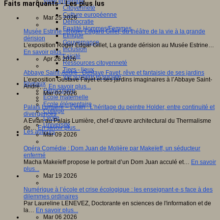
Vivre ensemble
Faits marquants - Les plus lus
Citoyenneté
Culture européenne
Mar 25 2026
Démocratie
Egalité Hommes/Femmes
Musée Estrine : Roger Edgard Gillet, du théâtre de la vie à la grande
Ethique
dérision
Gouvernance
L’exposition Roger Edgar Gillet, La grande dérision au Musée Estrine…
Inclusion
En savoir plus...
Laïcité
Apr 26 2026
Ressources citoyenneté
Tiers - lieux
Abbaye Saint-André : Gustave Fayet, rêve et fantaisie de ses jardins
Vie scolaire et sociale
L’exposition Gustave Fayet et ses jardins imaginaires à l’Abbaye Saint-
Niveaux
André,…
En savoir plus...
Périscolaire
Mar 02 2026
Ecole maternelle
Ecole élémentaire
Palais Lumière – Evian : L’héritage du peintre Holder, entre continuité et
Collège
divergences
Lycée
A Evian au Palais Lumière, chef-d’œuvre architectural du Thermalisme
Université
de…
En savoir plus...
Les auteurs
Mar 09 2026
Opéra Comédie : Dom Juan de Molière par Makeïeff, un séducteur
enfermé
Macha Makeïeff propose le portrait d’un Dom Juan acculé et…
En savoir
plus...
Mar 19 2026
Numérique à l’école et crise écologique : les enseignant·e·s face à des
dilemmes ordinaires
Par Laureline LENEVEZ, Doctorante en sciences de l'information et de
la…
En savoir plus...
Mar 06 2026