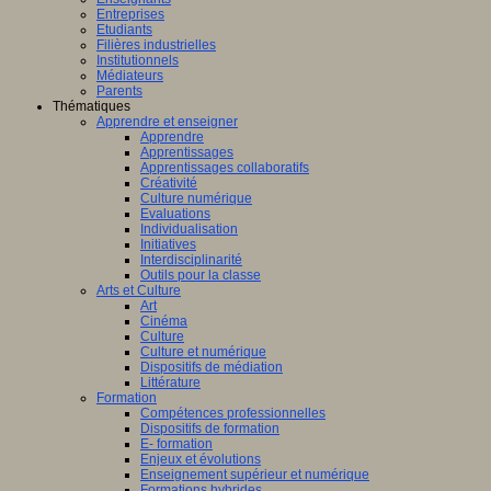
Entreprises
Etudiants
Filières industrielles
Institutionnels
Médiateurs
Parents
Thématiques
Apprendre et enseigner
Apprendre
Apprentissages
Apprentissages collaboratifs
Créativité
Culture numérique
Evaluations
Individualisation
Initiatives
Interdisciplinarité
Outils pour la classe
Arts et Culture
Art
Cinéma
Culture
Culture et numérique
Dispositifs de médiation
Littérature
Formation
Compétences professionnelles
Dispositifs de formation
E- formation
Enjeux et évolutions
Enseignement supérieur et numérique
Formations hybrides