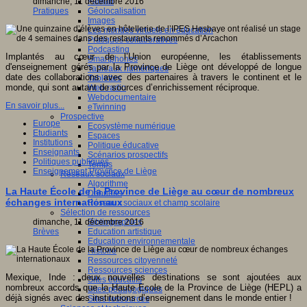
Fablab
dimanche, 11 décembre 2016
Géolocalisation
Pratiques
Images
Les mondes virtuels en éducation
Pratiques collaboratives
Podcasting
Implantés au cœur de l’Union européenne, les établissements
Smartphones
d'enseignement gérés par la Province de Liège ont développé de longue
Tableaux numériques
date des collaborations avec des partenaires à travers le continent et le
Tablettes
monde, qui sont autant de sources d’enrichissement réciproque.
Web radio
Webdocumentaire
En savoir plus...
eTwinning
Prospective
Europe
Ecosystème numérique
Etudiants
Espaces
Institutions
Politique éducative
Enseignants
Scénarios prospectifs
Politiques publiques
Temps
Enseignement Province de Liège
Réseaux sociaux
Algorithme
La Haute École de la Province de Liège au cœur de nombreux
Données
échanges internationaux
Réseaux sociaux et champ scolaire
Sélection de ressources
Bibliographies
dimanche, 11 décembre 2016
Education artistique
Brèves
Education environnementale
Histoire
Ressources citoyenneté
Ressources sciences
Mexique, Inde : deux nouvelles destinations se sont ajoutées aux
Sites éducatifs
nombreux accords que la Haute Ecole de la Province de Liège (HEPL) a
Sites pédagogiques
déjà signés avec des institutions d’enseignement dans le monde entier !
Sites ressources