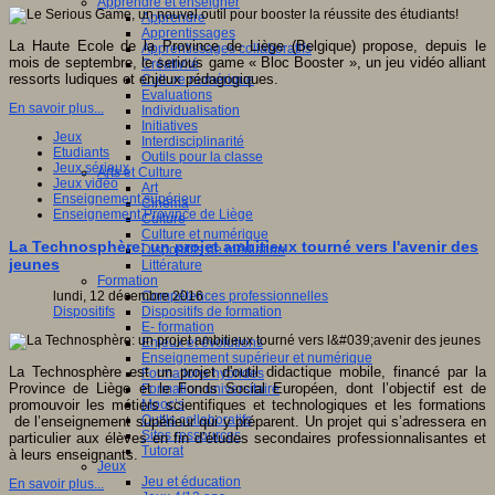
Apprendre et enseigner
Apprendre
Apprentissages
La Haute Ecole de la Province de Liège (Belgique) propose, depuis le
Apprentissages collaboratifs
mois de septembre, le serious game « Bloc Booster », un jeu vidéo alliant
Créativité
ressorts ludiques et enjeux pédagogiques.
Culture numérique
Evaluations
En savoir plus...
Individualisation
Initiatives
Jeux
Interdisciplinarité
Etudiants
Outils pour la classe
Jeux sérieux
Arts et Culture
Jeux vidéo
Art
Enseignement supérieur
Cinéma
Enseignement Province de Liège
Culture
Culture et numérique
La Technosphère: un projet ambitieux tourné vers l'avenir des
Dispositifs de médiation
jeunes
Littérature
Formation
lundi, 12 décembre 2016
Compétences professionnelles
Dispositifs
Dispositifs de formation
E- formation
Enjeux et évolutions
Enseignement supérieur et numérique
La Technosphère est un projet d'outil didactique mobile, financé par la
Formations hybrides
Province de Liège et le Fonds Social Européen, dont l’objectif est de
Formation universitaire
promouvoir les métiers scientifiques et technologiques et les formations
Mooc’s
Outils collaboratifs
de l’enseignement supérieur qui y préparent. Un projet qui s’adressera en
Sites ressources
particulier aux élèves en fin d’études secondaires professionnalisantes et
Tutorat
à leurs enseignants.
Jeux
Jeu et éducation
En savoir plus...