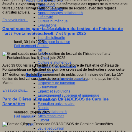
correspondance a permis d’initier des recherches sur des aspects peu
Apprendre et enseigner
étudiés. L’exposition croise la double thématique des figures de la femme et du
Apprendre
taureau dans l’univers artistique et intime de Picasso, avec des regards
Apprentissages
d’artistes actuels.
Apprentissages collaboratifs
Créativité
En savoir plus...
Culture numérique
Evaluations
Grand succès pour la 14e édition du festival de l’histoire de
Individualisation
l’art / Fontainebleau les 6, 7 et 8 juin 2025
Initiatives
Interdisciplinarité
Outils pour la classe
lundi, 30 juin 2025
Arts et Culture
Fait marquant
Art
Cinéma
Culture
Culture et numérique
Avec 39 000 visites,
l’Institut national d’histoire de l’art et le château de
Dispositifs de médiation
Fontainebleau se félicitent du nombre croissant de festivaliers pour cette
Littérature
e
e
14
édition
qui reflète l’engouement du public pour l’histoire de l’art. La 15
Formation
édition du festival sera consacrée à la mode et aura comme pays invité le
Compétences professionnelles
Maroc.
Dispositifs de formation
E- formation
En savoir plus...
Enjeux et évolutions
Enseignement supérieur et numérique
Parc de Clères : Exposition PARADEISOS de Caroline
Formations hybrides
Desnoëttes
Formation universitaire
Mooc’s
Outils collaboratifs
vendredi, 20 juin 2025
Sites ressources
Fait marquant
Tutorat
Jeux
Jeu et éducation