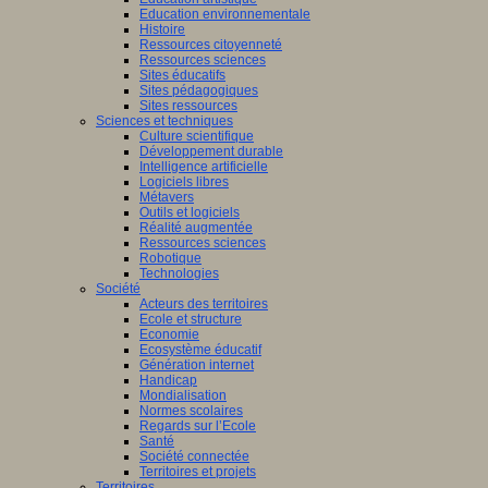
Education environnementale
Histoire
Ressources citoyenneté
Ressources sciences
Sites éducatifs
Sites pédagogiques
Sites ressources
Sciences et techniques
Culture scientifique
Développement durable
Intelligence artificielle
Logiciels libres
Métavers
Outils et logiciels
Réalité augmentée
Ressources sciences
Robotique
Technologies
Société
Acteurs des territoires
Ecole et structure
Economie
Ecosystème éducatif
Génération internet
Handicap
Mondialisation
Normes scolaires
Regards sur l’Ecole
Santé
Société connectée
Territoires et projets
Territoires