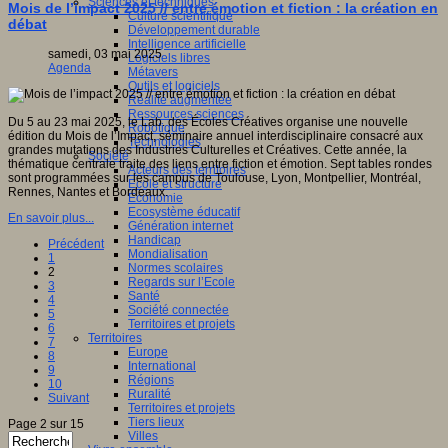
Sciences et techniques
Mois de l’impact 2025 // entre émotion et fiction : la création en
Culture scientifique
débat
Développement durable
Intelligence artificielle
samedi, 03 mai 2025
Logiciels libres
Agenda
Métavers
Outils et logiciels
Réalité augmentée
Ressources sciences
Du 5 au 23 mai 2025, le Lab. des Écoles Créatives organise une nouvelle
Robotique
édition du Mois de l’Impact, séminaire annuel interdisciplinaire consacré aux
Technologies
grandes mutations des Industries Culturelles et Créatives. Cette année, la
Société
thématique centrale traite des liens entre fiction et émotion. Sept tables rondes
Acteurs des territoires
sont programmées sur les campus de Toulouse, Lyon, Montpellier, Montréal,
Ecole et structure
Rennes, Nantes et Bordeaux.
Economie
Ecosystème éducatif
En savoir plus...
Génération internet
Handicap
Précédent
Mondialisation
1
Normes scolaires
2
Regards sur l’Ecole
3
Santé
4
Société connectée
5
Territoires et projets
6
Territoires
7
Europe
8
International
9
Régions
10
Ruralité
Suivant
Territoires et projets
Tiers lieux
Page 2 sur 15
Villes