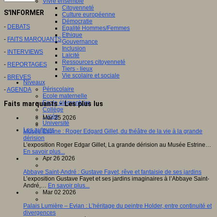
Vivre ensemble
Citoyenneté
S'INFORMER
Culture européenne
Démocratie
-
DEBATS
Egalité Hommes/Femmes
Ethique
-
FAITS MARQUANTS
Gouvernance
Inclusion
-
INTERVIEWS
Laïcité
Ressources citoyenneté
-
REPORTAGES
Tiers - lieux
Vie scolaire et sociale
-
BREVES
Niveaux
Périscolaire
-
AGENDA
Ecole maternelle
Ecole élémentaire
Faits marquants - Les plus lus
Collège
Lycée
Mar 25 2026
Université
Les auteurs
Musée Estrine : Roger Edgard Gillet, du théâtre de la vie à la grande
dérision
L’exposition Roger Edgar Gillet, La grande dérision au Musée Estrine…
En savoir plus...
Apr 26 2026
Abbaye Saint-André : Gustave Fayet, rêve et fantaisie de ses jardins
L’exposition Gustave Fayet et ses jardins imaginaires à l’Abbaye Saint-
André,…
En savoir plus...
Mar 02 2026
Palais Lumière – Evian : L’héritage du peintre Holder, entre continuité et
divergences