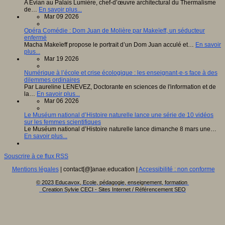
A Evian au Palais Lumière, chef-d’œuvre architectural du Thermalisme
de…
En savoir plus...
Mar 09 2026
Opéra Comédie : Dom Juan de Molière par Makeïeff, un séducteur
enfermé
Macha Makeïeff propose le portrait d’un Dom Juan acculé et…
En savoir
plus...
Mar 19 2026
Numérique à l’école et crise écologique : les enseignant·e·s face à des
dilemmes ordinaires
Par Laureline LENEVEZ, Doctorante en sciences de l'information et de
la…
En savoir plus...
Mar 06 2026
Le Muséum national d’Histoire naturelle lance une série de 10 vidéos
sur les femmes scientifiques
Le Muséum national d’Histoire naturelle lance dimanche 8 mars une…
En savoir plus...
Souscrire à ce flux RSS
Mentions légales
| contact[@]anae.education |
Accessibilité : non conforme
© 2023 Educavox, Ecole, pédagogie, enseignement, formation
Creation Sylvie CECI - Sites Internet / Référencement SEO