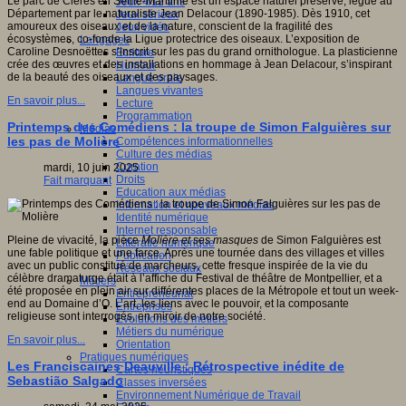
Le parc de Clères en Seine-Maritime est un espace naturel préservé, légué au
Jeux 4/12 ans
Département par le naturaliste Jean Delacour (1890-1985). Dès 1910, cet
Jeux sérieux
amoureux des oiseaux et de la nature, conscient de la fragilité des
Jeux vidéo
écosystèmes, co-fonde la Ligue protectrice des oiseaux. L’exposition de
Langages
Caroline Desnoëttes s’inscrit sur les pas du grand ornithologue. La plasticienne
Ecriture
crée des œuvres et des installations en hommage à Jean Delacour, s’inspirant
Humour
de la beauté des oiseaux et des paysages.
Langue orale
Langues vivantes
En savoir plus...
Lecture
Programmation
Printemps des Comédiens : la troupe de Simon Falguières sur
Médias
les pas de Molière
Compétences informationnelles
Culture des médias
Curation
mardi, 10 juin 2025
Droits
Fait marquant
Education aux médias
Information et nouveaux médias
Identité numérique
Internet responsable
Pleine de vivacité, la pièce
Molière et ses masques
de Simon Falguières est
Littératie numérique
une fable politique et une farce. Après une tournée dans des villages et villes
Publication
avec un public constitué de marcheurs, cette fresque inspirée de la vie du
Réseaux sociaux
célèbre dramaturge était à l’affiche du Festival de théâtre de Montpellier, et a
Métiers
été proposée en plein air sur différentes places de la Métropole et tout un week-
Entrepreneuriat
end au Domaine d’O. L’art, les liens avec le pouvoir, et la composante
Entreprises
religieuse sont interrogés, en miroir de notre société.
Evolutions des métiers
Métiers du numérique
En savoir plus...
Orientation
Pratiques numériques
Les Franciscaines Deauville : Rétrospective inédite de
Cartes heuristiques
Sebastião Salgado
Classes inversées
Environnement Numérique de Travail