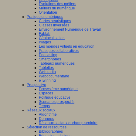
Evolutions des métiers
Métiers du numérique
Orientation
Pratiques numériques
Cartes heuristiques
Classes inversées
Environnement Numérique de Travail
Fablab
Géolocalisation
Images
Les mondes virtuels en éducation
Pratiques collaboratives
Podcasting
Smartphones
Tableaux numériques
Tablettes
Web radio
Webdocumentaire
eTwinning
Prospective
Ecosystème numérique
Espaces
Politique éducative
Scénarios prospectifs
Temps
Réseaux sociaux
Algorithme
Données
Réseaux sociaux et champ scolaire
Sélection de ressources
Bibliographies
Education artistique