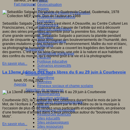
samedi, 24 mai 2025
Fablab
Fait marquant
Géolocalisation
Images
Les mondes virtuels en éducation
Pratiques collaboratives
Podcasting
Sebastião Salgado (1944-2025) s’est éteint. A Deauville, au Centre Culturel Les
Smartphones
Franciscaines, c’est un panorama de l’œuvre de l’artiste qui est à découvrir
Tableaux numériques
avec des séries présentées ensemble pour la première fois. Artiste majeur
Tablettes
d’une grande sensibilité, Sebastião Salgado a parcouru la planète pendant
Web radio
plus de cinquante ans pour témoigner des bouleversements de l’humanité, des
Webdocumentaire
grandes mutations et des richesses de l’environnement. Maître du noir et blanc,
eTwinning
sa photographie humaniste et sociale a couvert les tragédies des famines et
Prospective
des guerres. C’est par sa série Genesis, une ode à la nature et aux habitants
Ecosystème numérique
des confins du monde, qu’il reprend goût à la vie et à la photographie.
Espaces
Politique éducative
En savoir plus...
Scénarios prospectifs
Temps
La 13eme édition des mots libres du 6 au 29 juin à Courbevoie
Réseaux sociaux
Algorithme
lundi, 05 mai 2025
Données
Agenda
Réseaux sociaux et champ scolaire
Sélection de ressources
Bibliographies
Education artistique
Courbevoie (92), la Capitale du Mot, célèbrera durant tout le mois de juin le
Education environnementale
Mot, de l’écriture à l’oralité en passant par le du théâtre ou de la musique à
Histoire
l'occasion de plus de 80 rendez-vous participatifs et expérentiels, en présence
Ressources citoyenneté
d’une trentaine d’artistes dans 5 lieux principaux autour du "boulevard des
Ressources sciences
Mots".
Sites éducatifs
Sites pédagogiques
En savoir plus...
Sites ressources