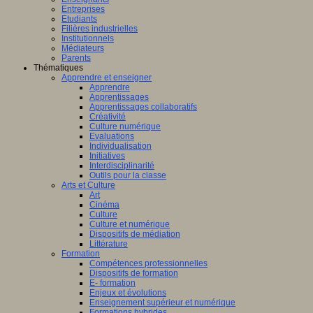
Entreprises
Etudiants
Filières industrielles
Institutionnels
Médiateurs
Parents
Thématiques
Apprendre et enseigner
Apprendre
Apprentissages
Apprentissages collaboratifs
Créativité
Culture numérique
Evaluations
Individualisation
Initiatives
Interdisciplinarité
Outils pour la classe
Arts et Culture
Art
Cinéma
Culture
Culture et numérique
Dispositifs de médiation
Littérature
Formation
Compétences professionnelles
Dispositifs de formation
E- formation
Enjeux et évolutions
Enseignement supérieur et numérique
Formations hybrides