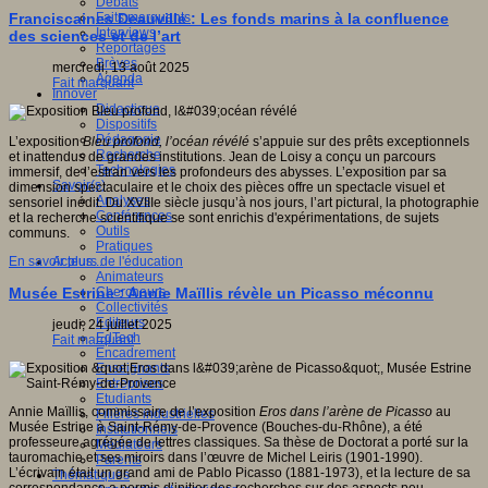
Débats
Faits marquants
Franciscaines Deauville : Les fonds marins à la confluence
Interviews
des sciences et de l’art
Reportages
Brèves
mercredi, 13 août 2025
Agenda
Fait marquant
Innover
Didactique
Dispositifs
Pédagogie
L’exposition
Bleu profond, l’océan révélé
s’appuie sur des prêts exceptionnels
Recherche
et inattendus de grandes institutions. Jean de Loisy a conçu un parcours
Technologies
immersif, de l’estran vers les profondeurs des abysses. L’exposition par sa
Savoir(s)
dimension spectaculaire et le choix des pièces offre un spectacle visuel et
Analyses
sensoriel inédit. Du XVIIIe siècle jusqu’à nos jours, l’art pictural, la photographie
Conférences
et la recherche scientifique se sont enrichis d'expérimentations, de sujets
Outils
communs.
Pratiques
Acteurs de l'éducation
En savoir plus...
Animateurs
Chercheurs
Musée Estrine : Annie Maïllis révèle un Picasso méconnu
Collectivités
Editeurs
jeudi, 24 juillet 2025
EdTech
Fait marquant
Encadrement
Enseignants
Entreprises
Etudiants
Annie Maïllis, commissaire de l’exposition
Eros dans l’arène de Picasso
au
Filières industrielles
Musée Estrine à Saint-Rémy-de-Provence (Bouches-du-Rhône), a été
Institutionnels
professeure agrégée de lettres classiques. Sa thèse de Doctorat a porté sur la
Médiateurs
tauromachie et ses miroirs dans l’œuvre de Michel Leiris (1901-1990).
Parents
L’écrivain était un grand ami de Pablo Picasso (1881-1973), et la lecture de sa
Thématiques