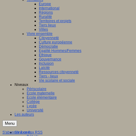
Europe
International
Régions
Ruralité
Territoires et projets
Tiers lieux
Villes
Vivre ensemble
Citoyenneté
Culture européenne
Démocratie
Egalité Hommes/Femmes
Ethique
Gouvernance
Inclusion
Laïcité
Ressources citoyenneté
Tiers - lieux
Vie scolaire et sociale
Niveaux
Périscolaire
Ecole maternelle
Ecole élémentaire
Collège
Lycée
Université
Les auteurs
Menu
S'abonner à ce flux RSS
S'informer