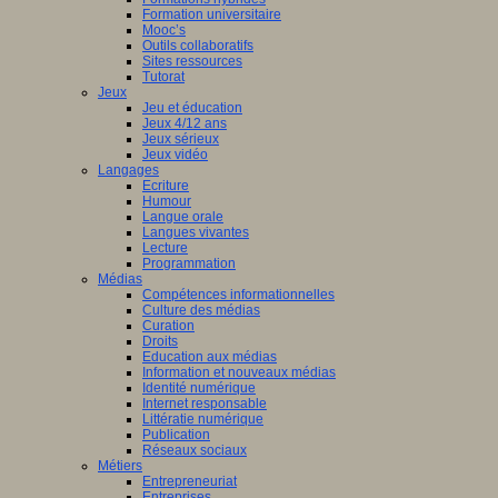
Formation universitaire
Mooc’s
Outils collaboratifs
Sites ressources
Tutorat
Jeux
Jeu et éducation
Jeux 4/12 ans
Jeux sérieux
Jeux vidéo
Langages
Ecriture
Humour
Langue orale
Langues vivantes
Lecture
Programmation
Médias
Compétences informationnelles
Culture des médias
Curation
Droits
Education aux médias
Information et nouveaux médias
Identité numérique
Internet responsable
Littératie numérique
Publication
Réseaux sociaux
Métiers
Entrepreneuriat
Entreprises