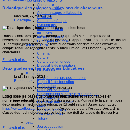
Apprendre et enseigner
Apprendre
Didactique des sciences, réflexions de chercheurs
Apprentissages
Apprentissages collaboratifs
mercredi, 27 mars 2024
Créativité
Didactique
Culture numérique
Evaluations
Individualisation
Initiatives
Dans le cadre des dossiers thématiques publiés sur les
Enjeux de la
Interdisciplinarité
recherche
, dans le magazine de
l’Acfas
[1] apparaissait récemment le dossier
Outils pour la classe
: Didactique des sciences. Le texte ci-dessous consiste en des extraits du
Arts et Culture
compte-rendu de rencontres entre Audrey Groleau et Ousmane Sy avec des
Art
chercheurs.
Cinéma
Culture
En savoir plus...
Culture et numérique
Dispositifs de médiation
Deux guides en Technologies Éducatives
Littérature
Formation
lundi, 18 mars 2024
Compétences professionnelles
Reportages
Dispositifs de formation
E- formation
Enjeux et évolutions
Enseignement supérieur et numérique
Edteq pose les bases de pratiques judicieuses et responsables en
Formations hybrides
numérique éducatif.
Jeudi le 14 mars a eu lieu à Montréal le lancement des
Formation universitaire
deux guides en technologie éducative [1] publiés par l’Association Edteq
Mooc’s
https://www.edteq.ca/
. L’événement s’est déroulé dans l’espace Desjardins
Outils collaboratifs
Caisse des Technologies, au très bel Édifice Bell de la côte du Beaver Hall.
Sites ressources
Tutorat
Jeux
Jeu et éducation
En savoir plus...