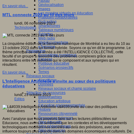
Fablab
Géolocalisation
En savoir plus...
Images
Les mondes virtuels en éducation
MTL connecte 2023 au fil des jours
Pratiques collaboratives
Podcasting
lundi, 06 novembre 2023
Smartphones
Technologies
Tableaux numériques
Tablettes
Web radio
Webdocumentaire
La cinquième édition de la Semaine numérique de Montréal a eu lieu du 10 au
eTwinning
13 octobre 2023 dans un format hybride. Soyons ce qu’en dit le programme. Le
Prospective
thème principal de cette année a été l’INTELLIGENCE COLLECTIVE, cette
Ecosystème numérique
faculté d’un groupe à résoudre des problèmes complexes grâce aux
Espaces
interactions entre les individus qui le composent et aux synergies qui en
Politique éducative
résultent.
Scénarios prospectifs
Temps
En savoir plus...
Réseaux sociaux
Algorithme
L'Intelligence Artificielle s'invite au cœur des politiques
Données
éducatives
Réseaux sociaux et champ scolaire
Sélection de ressources
lundi, 23 octobre 2023
Bibliographies
Editos
Education artistique
Education environnementale
Histoire
Ressources citoyenneté
Ressources sciences
Avec l’analyse que nous pouvons faire sur les lectures plébiscitées sur
Sites éducatifs
Educavox, nous avons le sentiment que les contextes et les développements
Sites pédagogiques
technologiques modifient nos sociétés au-delà des prévisions, avec une
Sites ressources
influence toujours plus grande dans les domaines économiques et culturels. De