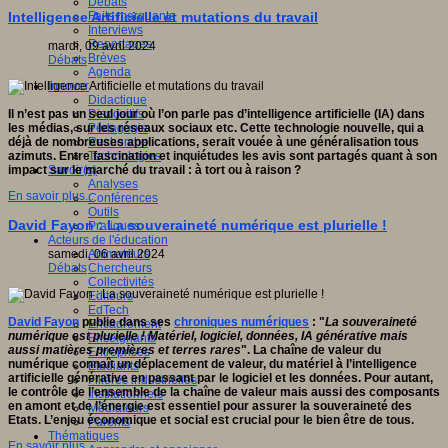
Débats
Faits marquants
Intelligence Artificielle et mutations du travail
Interviews
Reportages
mardi, 09 avril 2024
Brèves
Débats
Agenda
Innover
Didactique
Dispositifs
Il n’est pas un seul jour où l’on parle pas d’intelligence artificielle (IA) dans
Pédagogie
les médias, sur les réseaux sociaux etc. Cette technologie nouvelle, qui a
Recherche
déjà de nombreuses applications, serait vouée à une généralisation tous
Technologies
azimuts. Entre fascination et inquiétudes les avis sont partagés quant à son
Savoir(s)
impact sur le marché du travail : à tort ou à raison ?
Analyses
En savoir plus...
Conférences
Outils
David Fayon : La souveraineté numérique est plurielle !
Pratiques
Acteurs de l'éducation
Animateurs
samedi, 06 avril 2024
Chercheurs
Débats
Collectivités
Editeurs
EdTech
David Fayon
publie dans ses
chroniques numériques
: "
La souveraineté
Encadrement
numérique est plurielle ! Matériel, logiciel, données, IA générative mais
Enseignants
aussi matières premières et terres rares
". La chaîne de valeur du
Entreprises
numérique connaît un déplacement de valeur, du matériel à l’intelligence
Etudiants
artificielle générative en passant par le logiciel et les données. Pour autant,
Filières industrielles
le contrôle de l’ensemble de la chaîne de valeur mais aussi des composants
Institutionnels
en amont et de l’énergie est essentiel pour assurer la souveraineté des
Médiateurs
Etats. L’enjeu économique et social est crucial pour le bien être de tous.
Parents
Thématiques
En savoir plus...