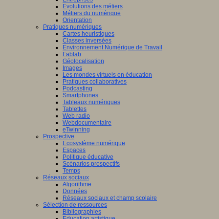
Evolutions des métiers
Métiers du numérique
Orientation
Pratiques numériques
Cartes heuristiques
Classes inversées
Environnement Numérique de Travail
Fablab
Géolocalisation
Images
Les mondes virtuels en éducation
Pratiques collaboratives
Podcasting
Smartphones
Tableaux numériques
Tablettes
Web radio
Webdocumentaire
eTwinning
Prospective
Ecosystème numérique
Espaces
Politique éducative
Scénarios prospectifs
Temps
Réseaux sociaux
Algorithme
Données
Réseaux sociaux et champ scolaire
Sélection de ressources
Bibliographies
Education artistique