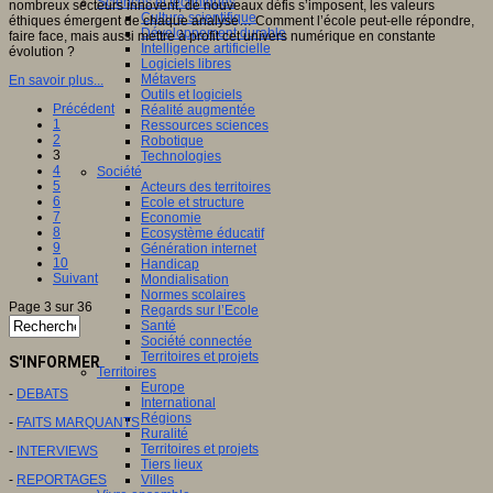
Sciences et techniques
nombreux secteurs innovent, de nouveaux défis s’imposent, les valeurs
Culture scientifique
éthiques émergent de chaque analyse… Comment l’école peut-elle répondre,
Développement durable
faire face, mais aussi mettre à profit cet univers numérique en constante
Intelligence artificielle
évolution ?
Logiciels libres
Métavers
En savoir plus...
Outils et logiciels
Précédent
Réalité augmentée
1
Ressources sciences
2
Robotique
3
Technologies
4
Société
5
Acteurs des territoires
6
Ecole et structure
7
Economie
8
Ecosystème éducatif
9
Génération internet
10
Handicap
Suivant
Mondialisation
Normes scolaires
Page 3 sur 36
Regards sur l’Ecole
Santé
Société connectée
Territoires et projets
S'INFORMER
Territoires
Europe
-
DEBATS
International
Régions
-
FAITS MARQUANTS
Ruralité
Territoires et projets
-
INTERVIEWS
Tiers lieux
-
REPORTAGES
Villes