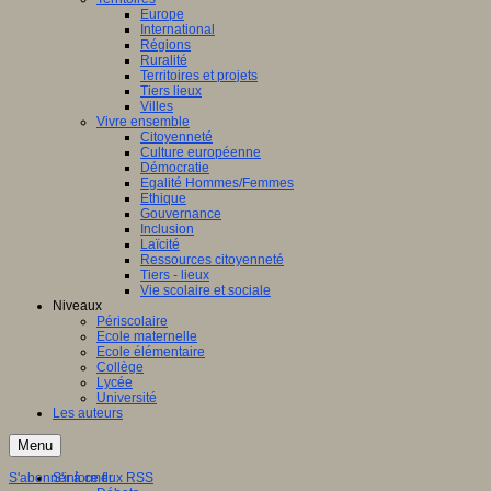
Europe
International
Régions
Ruralité
Territoires et projets
Tiers lieux
Villes
Vivre ensemble
Citoyenneté
Culture européenne
Démocratie
Egalité Hommes/Femmes
Ethique
Gouvernance
Inclusion
Laïcité
Ressources citoyenneté
Tiers - lieux
Vie scolaire et sociale
Niveaux
Périscolaire
Ecole maternelle
Ecole élémentaire
Collège
Lycée
Université
Les auteurs
Menu
S'abonner à ce flux RSS
S'informer