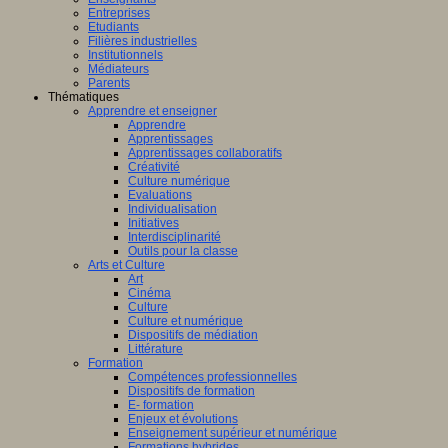
Entreprises
Etudiants
Filières industrielles
Institutionnels
Médiateurs
Parents
Thématiques
Apprendre et enseigner
Apprendre
Apprentissages
Apprentissages collaboratifs
Créativité
Culture numérique
Evaluations
Individualisation
Initiatives
Interdisciplinarité
Outils pour la classe
Arts et Culture
Art
Cinéma
Culture
Culture et numérique
Dispositifs de médiation
Littérature
Formation
Compétences professionnelles
Dispositifs de formation
E- formation
Enjeux et évolutions
Enseignement supérieur et numérique
Formations hybrides