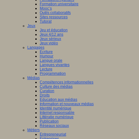
Formation universitaire
Mooc’s
Outils collaboratifs
Sites ressources
Tutorat
Jeux
Jeu et éducation
Jeux 4/12 ans
Jeux sérieux
Jeux vidéo
Langages
Ecriture
Humour
Langue orale
Langues vivantes
Lecture
Programmation
Médias
Compétences informationnelles
Culture des médias
Curation
Droits
Education aux médias
Information et nouveaux médias
Identité numérique
Internet responsable
Littératie numérique
Publication
Réseaux sociaux
Métiers
Entrepreneuriat
Entreprises