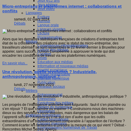
Jeux 4/12 ans
Jeux sérieux
Micro-entreprises et plateformes internet : collaborations et
Jeux vidéo
conflits
Langages
Ecriture
samedi, 02 mars 2024
Humour
Débats
Langue orale
Langues vivantes
Lecture
Programmation
Alors que les dernières statistiques françaises de créations d’entreprises font
Médias
état de la croissance des créations avec le statut de micro-entreprise, des
Compétences informationnelles
travailleurs ubérisés se sont rassemblés le 22 février dernier à Bruxelles pour
Culture des médias
appeler, sans succès, l’Union Européenne à approuver le texte qui doit
Curation
encadrer les conditions de travail via les plateformes numériques.
Droits
Education aux médias
En savoir plus...
Information et nouveaux médias
Identité numérique
Une révolution, quelle révolution ? Industrielle,
Internet responsable
anthropologique, politique ?
Littératie numérique
Publication
lundi, 27 novembre 2023
Réseaux sociaux
Débats
Métiers
Entrepreneuriat
Entreprises
Evolutions des métiers
Les progrès de l’intelligence artificielle sont fulgurants : faut-il s’en plaindre ou
Métiers du numérique
s’en réjouir ? Et que craindre ou espérer ? Construisons-nous des machines-
Orientation
dieux ou des serviteurs aussi stupides, mais dangereux que les balais de
Pratiques numériques
l’apprenti sorcier ? A moins qu’il ne soit rien d’autre que les outils
Cartes heuristiques
extraordinaires d’un bouleversement comparable à l’apparition de l’écriture ?
Classes inversées
Comment écarter les fantasmes et prendre la mesure de ce qui vient ? Débat -
Environnement Numérique de Travail
Rencontres Michel Serres. Aperçu.