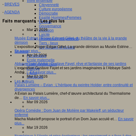
Vivre ensemble
-
BREVES
Citoyenneté
Culture européenne
-
AGENDA
Démocratie
Egalité Hommes/Femmes
Faits marquants - Les plus lus
Ethique
Gouvernance
Mar 25 2026
Inclusion
Laïcité
Musée Estrine : Roger Edgard Gillet, du théâtre de la vie à la grande
Ressources citoyenneté
dérision
Tiers - lieux
L’exposition Roger Edgar Gillet, La grande dérision au Musée Estrine…
Vie scolaire et sociale
En savoir plus...
Niveaux
Apr 26 2026
Périscolaire
Ecole maternelle
Abbaye Saint-André : Gustave Fayet, rêve et fantaisie de ses jardins
Ecole élémentaire
L’exposition Gustave Fayet et ses jardins imaginaires à l’Abbaye Saint-
Collège
André,…
En savoir plus...
Lycée
Mar 02 2026
Université
Les auteurs
Palais Lumière – Evian : L’héritage du peintre Holder, entre continuité et
divergences
A Evian au Palais Lumière, chef-d’œuvre architectural du Thermalisme
de…
En savoir plus...
Mar 09 2026
Opéra Comédie : Dom Juan de Molière par Makeïeff, un séducteur
enfermé
Macha Makeïeff propose le portrait d’un Dom Juan acculé et…
En savoir
plus...
Mar 19 2026
Numérique à l’école et crise écologique : les enseignant·e·s face à des