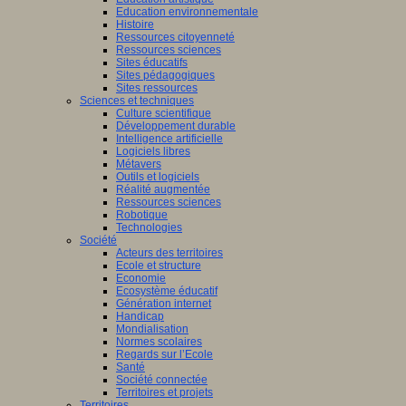
Education environnementale
Histoire
Ressources citoyenneté
Ressources sciences
Sites éducatifs
Sites pédagogiques
Sites ressources
Sciences et techniques
Culture scientifique
Développement durable
Intelligence artificielle
Logiciels libres
Métavers
Outils et logiciels
Réalité augmentée
Ressources sciences
Robotique
Technologies
Société
Acteurs des territoires
Ecole et structure
Economie
Ecosystème éducatif
Génération internet
Handicap
Mondialisation
Normes scolaires
Regards sur l’Ecole
Santé
Société connectée
Territoires et projets
Territoires