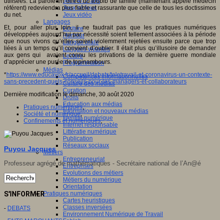
utilisées. La parole en direct du toubib de famille (maintenant appelé médecin
Jeux 4/12 ans
référent) redeviendra plus fiable et rassurante que celle de tous les doctissimos
Jeux sérieux
du net.
Jeux vidéo
Langages
Et, pour aller plus loin, il ne faudrait pas que les pratiques numériques
Ecriture
développées aujourd’hui par nécessité soient tellement associées à la période
Humour
que nous vivons qu’elles soient violemment rejetées ensuite parce que trop
Langue orale
liées à un temps qu’il convient d’oublier. Il était plus qu’illusoire de demander
Langues vivantes
aux gens qui avaient connu les privations de la dernière guerre mondiale
Lecture
d’apprécier une purée de topinambours.
Programmation
Médias
*
https://www.educavox.fr/accueil/debats/teletravail-et-coronavirus-un-contexte-
Compétences informationnelles
sans-precedent-quels-conseils-pour-les-managers-et-collaborateurs
Culture des médias
Curation
Dernière modification le dimanche, 30 août 2020
Droits
Education aux médias
Pratiques numériques
,
Information et nouveaux médias
Société et numérique
,
Identité numérique
Confinements et numériques
,
Internet responsable
Littératie numérique
Publication
Réseaux sociaux
Puyou Jacques
Métiers
Entrepreneuriat
Professeur agrégé de mathématiques - Secrétaire national de l’An@é
Entreprises
Evolutions des métiers
Métiers du numérique
Orientation
Pratiques numériques
S'INFORMER
Cartes heuristiques
Classes inversées
-
DEBATS
Environnement Numérique de Travail