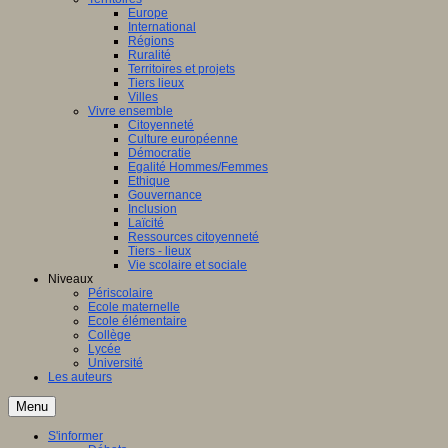
Europe
International
Régions
Ruralité
Territoires et projets
Tiers lieux
Villes
Vivre ensemble
Citoyenneté
Culture européenne
Démocratie
Egalité Hommes/Femmes
Ethique
Gouvernance
Inclusion
Laïcité
Ressources citoyenneté
Tiers - lieux
Vie scolaire et sociale
Niveaux
Périscolaire
Ecole maternelle
Ecole élémentaire
Collège
Lycée
Université
Les auteurs
Menu
S'informer