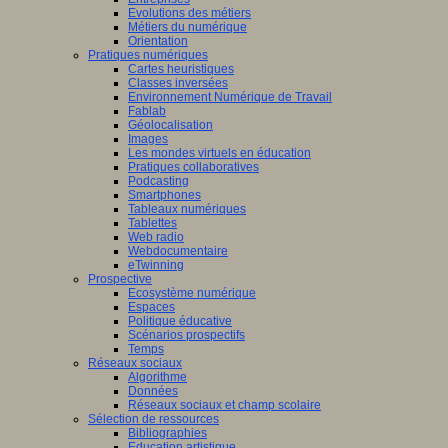
Evolutions des métiers
Métiers du numérique
Orientation
Pratiques numériques
Cartes heuristiques
Classes inversées
Environnement Numérique de Travail
Fablab
Géolocalisation
Images
Les mondes virtuels en éducation
Pratiques collaboratives
Podcasting
Smartphones
Tableaux numériques
Tablettes
Web radio
Webdocumentaire
eTwinning
Prospective
Ecosystème numérique
Espaces
Politique éducative
Scénarios prospectifs
Temps
Réseaux sociaux
Algorithme
Données
Réseaux sociaux et champ scolaire
Sélection de ressources
Bibliographies
Education artistique