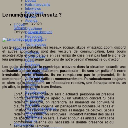
Débats
Faits marquants
Interviews
Reportages
Le numérique en ersatz ?
Brèves
Agenda
lundi, Avr 13 2020
Innover
Débats
Didactique
Écrit par
Puyou Jacques
Dispositifs
Pédagogie
Recherche
Technologies
Les téléphones portables, les réseaux sociaux, skype, whatsapp, zoom, discord
Savoir(s)
et autres applications sont des vecteurs de communication. Leur boum
Analyses
incontestable et considérable en ces temps de crise n’est pas tant le signe de
Conférences
leur pertinence intrinsèque que celui de notre besoin d’empathie ou d’action.
Outils
Pratiques
Les outils permis par le numérique trouvent dans la situation actuelle une
Acteurs de l'éducation
utilisation accrue mais quasiment paradoxale : ils sont un palliatif à notre
Animateurs
irrésistible envie d’humain. Ils ne remplacent pas le présentiel, ils le
Chercheurs
compensent, vaille que vaille et momentanément. Paradoxalement toujours
Collectivités
et alors qu’ils constituent un nécessaire recours, une échappatoire ou un
Editeurs
pis aller, ils démontrent leurs limites.
EdTech
Encadrement
Lorsque l’après covid-19 sera d’actualité personne ou presque
Enseignants
n’organisera un skype apéro ou un whatsapp concert. Si cela
Entreprises
redevient possible, on reprendra les moments de convivialité
Etudiants
d’autrefois, entre copains, en partageant la bouteille, le repas et
Filières industrielles
l’instant ; les moments et non plus les images de ceux-ci. Si cela
Institutionnels
redevient possible, on retrouvera l’inconfort habituel des salles
Médiateurs
de spectacle mais on sera là avec et pour les artistes, dans cette
Parents
communion païenne qui nécessite la double présence et qui
Thématiques
seule suscite l’émotion.