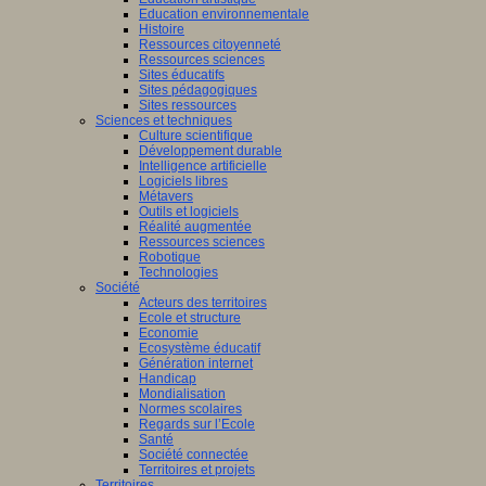
Education environnementale
Histoire
Ressources citoyenneté
Ressources sciences
Sites éducatifs
Sites pédagogiques
Sites ressources
Sciences et techniques
Culture scientifique
Développement durable
Intelligence artificielle
Logiciels libres
Métavers
Outils et logiciels
Réalité augmentée
Ressources sciences
Robotique
Technologies
Société
Acteurs des territoires
Ecole et structure
Economie
Ecosystème éducatif
Génération internet
Handicap
Mondialisation
Normes scolaires
Regards sur l’Ecole
Santé
Société connectée
Territoires et projets
Territoires