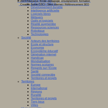
Sciences et techniques
© 2023 Educavox, Ecole, pédagogie, enseignement, formation
Culture scientifique
Creation Sylvie CECI - Sites Internet / Référencement SEO
Développement durable
Intelligence artificielle
Logiciels libres
Métavers
Outils et logiciels
Réalité augmentée
Ressources sciences
Robotique
Technologies
Société
Acteurs des territoires
Ecole et structure
Economie
Ecosystème éducatif
Génération internet
Handicap
Mondialisation
Normes scolaires
Regards sur l’Ecole
Santé
Société connectée
Territoires et projets
Territoires
Europe
International
Régions
Ruralité
Territoires et projets
Tiers lieux
Villes