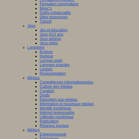
Formation universitaire
Mooc’s
Outils collaboratifs
Sites ressources
Tutorat
Jeux
Jeu et éducation
Jeux 4/12 ans
Jeux sérieux
Jeux vidéo
Langages
Ecriture
Humour
Langue orale
Langues vivantes
Lecture
Programmation
Médias
Compétences informationnelles
Culture des médias
Curation
Droits
Education aux médias
Information et nouveaux médias
Identité numérique
Internet responsable
Littératie numérique
Publication
Réseaux sociaux
Métiers
Entrepreneuriat
Entreprises