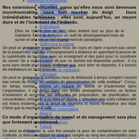
Apprendre et enseigner
Apprendre
Nos extensions virtuelles, parce qu’elles nous sont devenues
Apprentissages
incontournables, nous font toucher du doigt leurs
Apprentissages collaboratifs
irrémédiables faiblesses : elles sont, aujourd’hui, un moyen
Créativité
dans et de l’isolement de l’individu.
Culture numérique
Evaluations
Elles ne créent plus du lien, elles tentent tout au plus de le
Individualisation
maintenir. Elles ne sont plus un outil de développement mais de
Initiatives
survie et cela est un réel changement de paradigme.
Interdisciplinarité
Outils pour la classe
On peut se demander si quelques mois de cours en ligne n’auront pas raison
Arts et Culture
de la plupart des velléités d’enseignement à distance en apportant la preuve de
Art
la suprématie de la classe avec un enseignant et des pairs pour co construire
Cinéma
du savoir. On a suffisamment dit que ce dernier est disponible partout ; il n’y
Culture
aura sans doute plus besoin d’affirmer que, pour bien se répandre, il a besoin
Culture et numérique
de médiateurs en chair et en os.
Dispositifs de médiation
Littérature
On peut se demander si quelques mois de télétravail à temps complet n’auront
Formation
pas raison de toutes les velléités de généralisation de cette pratique*. Conçu,
Compétences professionnelles
en temps normal, comme un espace de liberté et d’autonomie dans
Dispositifs de formation
l’organisation, il est perçu dans ces temps anxiogènes comme un facteur
E- formation
d’isolement et accentue les difficultés de préparation, de planification, de
Enjeux et évolutions
concentration, inhérents à sa mise en œuvre. L’utilisation des outils collaboratifs
Enseignement supérieur et numérique
est moins évidente que la tenue de réunions et moins révélatrice des états
Formations hybrides
d’âme que la machine à café.
Formation universitaire
Mooc’s
Ce mode d’organisation du travail et de management sera plus
Outils collaboratifs
que fortement questionné.
Sites ressources
Tutorat
On peut se demander si, une fois passée la peur de contamination en salle
Jeux
d’attente, la téléconsultation ne sera pas rangée au rang des potentialités sous
Jeu et éducation