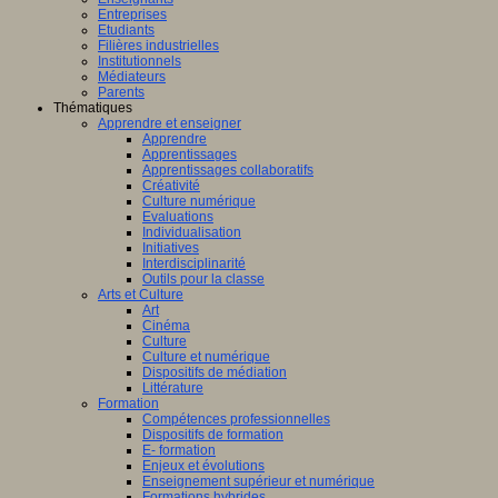
Entreprises
Etudiants
Filières industrielles
Institutionnels
Médiateurs
Parents
Thématiques
Apprendre et enseigner
Apprendre
Apprentissages
Apprentissages collaboratifs
Créativité
Culture numérique
Evaluations
Individualisation
Initiatives
Interdisciplinarité
Outils pour la classe
Arts et Culture
Art
Cinéma
Culture
Culture et numérique
Dispositifs de médiation
Littérature
Formation
Compétences professionnelles
Dispositifs de formation
E- formation
Enjeux et évolutions
Enseignement supérieur et numérique
Formations hybrides