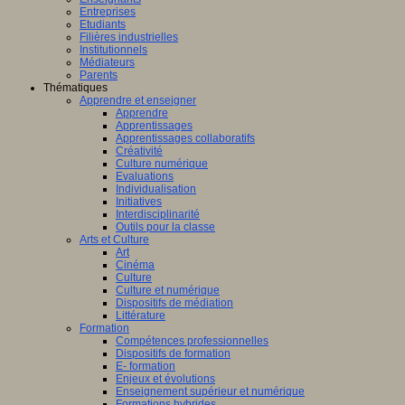
Entreprises
Etudiants
Filières industrielles
Institutionnels
Médiateurs
Parents
Thématiques
Apprendre et enseigner
Apprendre
Apprentissages
Apprentissages collaboratifs
Créativité
Culture numérique
Evaluations
Individualisation
Initiatives
Interdisciplinarité
Outils pour la classe
Arts et Culture
Art
Cinéma
Culture
Culture et numérique
Dispositifs de médiation
Littérature
Formation
Compétences professionnelles
Dispositifs de formation
E- formation
Enjeux et évolutions
Enseignement supérieur et numérique
Formations hybrides