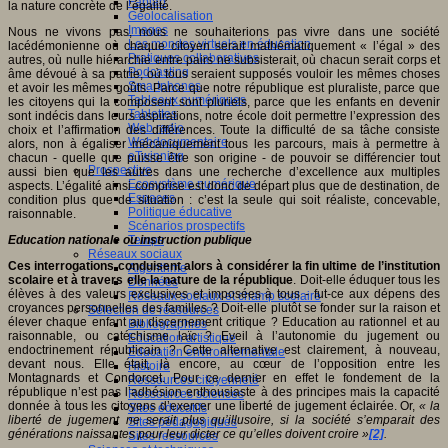
Fablab
la nature concrète de l’égalité.
Géolocalisation
Images
Nous ne vivons pas, nous ne souhaiterions pas vivre dans une société
Les mondes virtuels en éducation
lacédémonienne où chaque citoyen serait mathématiquement « l’égal » des
Pratiques collaboratives
autres, où nulle hiérarchie entre pairs ne subsisterait, où chacun serait corps et
Podcasting
âme dévoué à sa patrie, où tous seraient supposés vouloir les mêmes choses
Smartphones
et avoir les mêmes goûts. Parce que notre république est pluraliste, parce que
Tableaux numériques
les citoyens qui la composent sont pluriels, parce que les enfants en devenir
Tablettes
sont indécis dans leurs aspirations, notre école doit permettre l’expression des
Web radio
choix et l’affirmation des différences. Toute la difficulté de sa tâche consiste
Webdocumentaire
alors, non à égaliser mécaniquement tous les parcours, mais à permettre à
eTwinning
chacun - quelle que puisse être son origine - de pouvoir se différencier tout
Prospective
aussi bien que les autres dans une recherche d’excellence aux multiples
Ecosystème numérique
aspects. L’égalité ainsi comprise est donc de départ plus que de destination, de
Espaces
condition plus que de situation : c’est la seule qui soit réaliste, concevable,
Politique éducative
raisonnable.
Scénarios prospectifs
Education nationale ou instruction publique
Temps
Réseaux sociaux
Ces interrogations conduisent alors à considérer la fin ultime de l’institution
Algorithme
scolaire et à travers elle la nature de la république
. Doit-elle éduquer tous les
Données
élèves à des valeurs exclusives et imposées à tous - fut-ce aux dépens des
Réseaux sociaux et champ scolaire
croyances personnelles des familles ? Doit-elle plutôt se fonder sur la raison et
Sélection de ressources
élever chaque enfant au discernement critique ? Education au rationnel et au
Bibliographies
raisonnable, ou catéchisme laïc ? Eveil à l’autonomie du jugement ou
Education artistique
endoctrinement républicain ? Cette alternative est clairement, à nouveau,
Education environnementale
devant nous. Elle était, là encore, au cœur de l’opposition entre les
Histoire
Montagnards et Condorcet. Pour ce dernier en effet le fondement de la
Ressources citoyenneté
république n’est pas l’adhésion enthousiaste à des principes mais la capacité
Ressources sciences
donnée à tous les citoyens d’exercer une liberté de jugement éclairée. Or,
« la
Sites éducatifs
liberté de jugement ne serait plus qu’illusoire, si la société s’emparait des
Sites pédagogiques
générations naissantes pour leur dicter ce qu’elles doivent croire »
[2]
.
Sites ressources