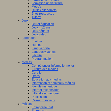
Formation universitaire
Mooc’s
Outils collaboratifs
Sites ressources
Tutorat
Jeux
Jeu et éducation
Jeux 4/12 ans
Jeux sérieux
Jeux vidéo
Langages
Ecriture
Humour
Langue orale
Langues vivantes
Lecture
Programmation
Médias
Compétences informationnelles
Culture des médias
Curation
Droits
Education aux médias
Information et nouveaux médias
Identité numérique
Internet responsable
Littératie numérique
Publication
Réseaux sociaux
Métiers
Entrepreneuriat
Entreprises