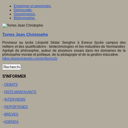
Enseigner et apprendre
,
Démocratie
,
Gouvernance
,
Bibliographie
,
Torres Jean Christophe
Proviseur au lycée Léopold Sédar Senghor à Evreux (lycée campus des
métiers et des qualifications - biotechnologies et bio-industries de Normandie).
Agrégé de philosophie, auteur de plusieurs essais dans les domaines de la
philosophie morale et politique, de la pédagogie et de la gestion éducative.
https://www.linkedin.com/in/jtorres5/
S'INFORMER
-
DEBATS
-
FAITS MARQUANTS
-
INTERVIEWS
-
REPORTAGES
-
BREVES
-
AGENDA