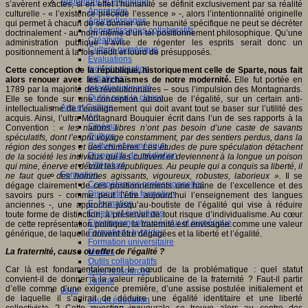
Apprendre et enseigner
s’avèrent exactes, si en effet l’humanité se définit exclusivement par sa réalité
Apprendre
culturelle - « l’existence précède l’essence » -, alors l’intentionnalité originelle
Apprentissages
qui permet à chacun de se donner une humanité spécifique ne peut se décréter
Apprentissages collaboratifs
doctrinalement - au nom même d’un tel positionnement philosophique. Qu’une
Créativité
administration publique s’avise de régenter les esprits serait donc un
Culture numérique
positionnement à la fois inédit et lourd de présupposés.
Evaluations
Individualisation
Cette conception de la république, historiquement celle de Sparte, nous fait
Initiatives
alors renouer avec les archaïsmes de notre modernité.
Elle fut portée en
Interdisciplinarité
1789 par la majorité des révolutionnaires – sous l’impulsion des Montagnards.
Outils pour la classe
Elle se fonde sur une conception absolue de l’égalité, sur un certain anti-
Arts et Culture
intellectualisme de l’enseignement qui doit avant tout se baser sur l’utilité des
Art
acquis. Ainsi, l’ultra-Montagnard Bouquier écrit dans l’un de ses rapports à la
Cinéma
Convention :
« les nations libres n’ont pas besoin d’une caste de savants
Culture
spéculatifs, dont l’esprit voyage constamment, par des sentiers perdus, dans la
Culture et numérique
région des songes et des chimères. Les études de pure spéculation détachent
Dispositifs de médiation
de la société les individus qui les cultivent et deviennent à la longue un poison
Littérature
qui mine, énerve et détruit les républiques. Au peuple qui a conquis sa liberté, il
Formation
ne faut que des hommes agissants, vigoureux, robustes, laborieux ».
Il se
Compétences professionnelles
dégage clairement de ces positionnements une haine de l’excellence et des
Dispositifs de formation
savoirs purs - comme peut l’être aujourd’hui l’enseignement des langues
E- formation
anciennes -, une approche jusqu’au-boutiste de l’égalité qui vise à réduire
Enjeux et évolutions
toute forme de distinction, à préserver de tout risque d’individualisme. Au cœur
Enseignement supérieur et numérique
de cette représentation politique, la fraternité est envisagée comme une valeur
Formations hybrides
générique, de laquelle doivent être dégagées et la liberté et l’égalité.
Formation universitaire
La fraternité, cause ou effet de l’égalité ?
Mooc’s
Outils collaboratifs
Car là est fondamentalement le nœud de la problématique : quel statut
Sites ressources
convient-il de donner à la valeur républicaine de la fraternité ? Faut-il partir
Tutorat
d’elle comme d’une exigence première, d’une assise postulée initialement et
Jeux
de laquelle il s’agirait de déduire une égalité identitaire et une liberté
Jeu et éducation
collectiviste ? Cette question inaugurale se trouve alors au centre des