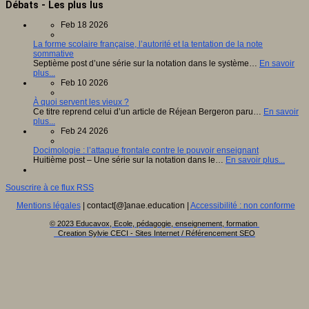
Débats - Les plus lus
Feb 18 2026
La forme scolaire française, l’autorité et la tentation de la note
sommative
Septième post d’une série sur la notation dans le système…
En savoir
plus...
Feb 10 2026
À quoi servent les vieux ?
Ce titre reprend celui d’un article de Réjean Bergeron paru…
En savoir
plus...
Feb 24 2026
Docimologie : l’attaque frontale contre le pouvoir enseignant
Huitième post – Une série sur la notation dans le…
En savoir plus...
Souscrire à ce flux RSS
Mentions légales
| contact[@]anae.education |
Accessibilité : non conforme
© 2023 Educavox, Ecole, pédagogie, enseignement, formation
Creation Sylvie CECI - Sites Internet / Référencement SEO