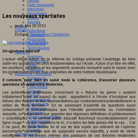
Débats
Faits marquants
Interviews
Reportages
Les nouveaux spartiates
Brèves
Agenda
jeudi, Mai 28 2015
Innover
Débats
Didactique
Écrit par
Torres Jean Christophe
Dispositifs
Pédagogie
Recherche
Technologies
Un atavisme éducatif
Savoir(s)
Analyses
L’actuel débat autour de la réforme du collège présente l’avantage de faire
Conférences
saillir les questions les plus fondamentales sur l’école. A plus d’un titre en effet,
Outils
les positions adoptées et les arguments avancés renouent sans le savoir avec
Pratiques
les problématiques les plus originelles de notre histoire républicaine.
Acteurs de l'éducation
Animateurs
Il convient, pour bien en saisir toute la cohérence, d’associer plusieurs
Chercheurs
questions en apparence distinctes.
Collectivités
Editeurs
Les polémiques antérieures concernant la « théorie du genre » avaient
EdTech
initialement posé un aspect du sujet : appartient-il à l’école d’inculquer aux
Encadrement
élèves des valeurs et des représentations qui contreviennent potentiellement à
Enseignants
celles de leurs familles ? En se saisissant d’autorité de questions aussi
Entreprises
universelles et philosophiques que l’identité personnelle ou l’orientation
Etudiants
sexuelle, en prétendant leur apporter des réponses définitives et prétendument
Filières industrielles
« scientifiques », le service public éducatif franchirait incontestablement une
Institutionnels
ligne rouge – ce qui, rappelons-le ici, n’a dans les faits jamais été le cas… Car
Médiateurs
il ne peut, en toute bonne foi et sur de tels sujets qui relèvent de l’opinion
Parents
personnelle davantage que de supposés savoirs objectifs, y avoir de vérité
Thématiques
enseignée. Si les thèses mêmes des partisans de ces théories relativistes