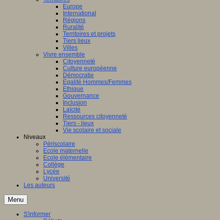
Europe
International
Régions
Ruralité
Territoires et projets
Tiers lieux
Villes
Vivre ensemble
Citoyenneté
Culture européenne
Démocratie
Egalité Hommes/Femmes
Ethique
Gouvernance
Inclusion
Laïcité
Ressources citoyenneté
Tiers - lieux
Vie scolaire et sociale
Niveaux
Périscolaire
Ecole maternelle
Ecole élémentaire
Collège
Lycée
Université
Les auteurs
Menu
S'informer