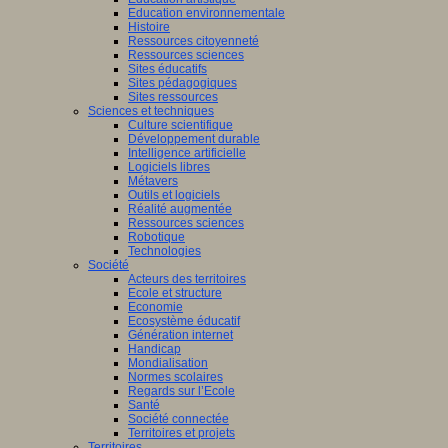
Education environnementale
Histoire
Ressources citoyenneté
Ressources sciences
Sites éducatifs
Sites pédagogiques
Sites ressources
Sciences et techniques
Culture scientifique
Développement durable
Intelligence artificielle
Logiciels libres
Métavers
Outils et logiciels
Réalité augmentée
Ressources sciences
Robotique
Technologies
Société
Acteurs des territoires
Ecole et structure
Economie
Ecosystème éducatif
Génération internet
Handicap
Mondialisation
Normes scolaires
Regards sur l’Ecole
Santé
Société connectée
Territoires et projets
Territoires