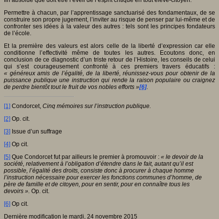
Permettre à chacun, par l’apprentissage sanctuarisé des fondamentaux, de se
construire son propre jugement, l’inviter au risque de penser par lui-même et de
confronter ses idées à la valeur des autres : tels sont les principes fondateurs
de l’école.
Et la première des valeurs est alors celle de la liberté d’expression car elle
conditionne l’effectivité même de toutes les autres. Ecoutons donc, en
conclusion de ce diagnostic d’un triste retour de l’Histoire, les conseils de celui
qui s’est courageusement confronté à ces premiers travers éducatifs :
« généreux amis de l’égalité, de la liberté, réunissez-vous pour obtenir de la
puissance publique une instruction qui rende la raison populaire ou craignez
de perdre bientôt tout le fruit de vos nobles efforts »
[6]
.
[1]
Condorcet,
Cinq mémoires sur l’instruction publique.
[2]
Op. cit.
[3]
Issue d’un suffrage
[4]
Op cit.
[5]
Que Condorcet fut par ailleurs le premier à promouvoir :
« le devoir de la
société, relativement à l’obligation d’étendre dans le fait, autant qu’il est
possible, l’égalité des droits, consiste donc à procurer à chaque homme
l’instruction nécessaire pour exercer les fonctions communes d’homme, de
père de famille et de citoyen, pour en sentir, pour en connaître tous les
devoirs ».
Op. cit.
[6]
Op cit.
Dernière modification le mardi, 24 novembre 2015