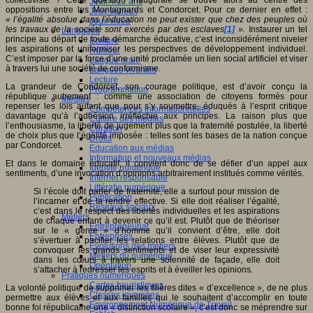
Jeux 4/12 ans
oppositions entre les Montagnards et Condorcet. Pour ce dernier en effet :
Jeux sérieux
« l’égalité absolue dans l’éducation ne peut exister que chez des peuples où
Jeux vidéo
les travaux de la société sont exercés par des esclaves
[1]
».
Instaurer un tel
Langages
principe au départ de toute démarche éducative, c’est inconsidérément niveler
Ecriture
les aspirations et uniformiser les perspectives de développement individuel.
Humour
C’est imposer par la force d’une unité proclamée un lien social artificiel et viser
Langue orale
à travers lui une société de conformisme.
Langues vivantes
Lecture
La grandeur de Condorcet, son courage politique, est d’avoir conçu la
Programmation
république autrement : comme une association de citoyens formés pour
Médias
repenser les lois autant que pour s’y soumettre, éduqués à l’esprit critique
Compétences informationnelles
davantage qu’à l’adhésion irréfléchie aux principes. La raison plus que
Culture des médias
l’enthousiasme, la liberté de jugement plus que la fraternité postulée, la liberté
Curation
de choix plus que l’égalité imposée : telles sont les bases de la nation conçue
Droits
par Condorcet.
Education aux médias
Information et nouveaux médias
Et dans le domaine éducatif, il convient donc de se défier d’un appel aux
Identité numérique
sentiments, d’une invocation d’opinions arbitrairement institués comme vérités.
Internet responsable
Littératie numérique
Si l’école doit parler de fraternité, elle a surtout pour mission de
Publication
l’incarner et de la rendre effective. Si elle doit réaliser l’égalité,
Réseaux sociaux
c’est dans le respect des libertés individuelles et les aspirations
Métiers
de chaque enfant à devenir ce qu’il est. Plutôt que de théoriser
Entrepreneuriat
sur le « genre » d’homme qu’il convient d’être, elle doit
Entreprises
s’évertuer à pacifier les relations entre élèves. Plutôt que de
Evolutions des métiers
convoquer les grands sentiments et de viser leur expressivité
Métiers du numérique
dans les cœurs à travers une solennité de façade, elle doit
Orientation
s’attacher à redresser les esprits et à éveiller les opinions.
Pratiques numériques
Cartes heuristiques
La volonté politique de supprimer les filières dites « d’excellence », de ne plus
Classes inversées
permettre aux élèves et aux familles qui le souhaitent d’accomplir en toute
Environnement Numérique de Travail
bonne foi républicaine une « distinction scolaire », c’est donc se méprendre sur