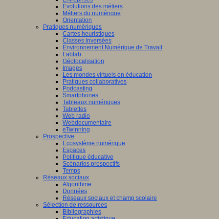
Evolutions des métiers
Métiers du numérique
Orientation
Pratiques numériques
Cartes heuristiques
Classes inversées
Environnement Numérique de Travail
Fablab
Géolocalisation
Images
Les mondes virtuels en éducation
Pratiques collaboratives
Podcasting
Smartphones
Tableaux numériques
Tablettes
Web radio
Webdocumentaire
eTwinning
Prospective
Ecosystème numérique
Espaces
Politique éducative
Scénarios prospectifs
Temps
Réseaux sociaux
Algorithme
Données
Réseaux sociaux et champ scolaire
Sélection de ressources
Bibliographies
Education artistique