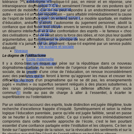
Vivre ensemble
tolérance ? L’extrémisme n’implique-t-il pas, en miroir et en réponse, une
Citoyenneté
intransigeance dogmatique ? C’est sensément l’inverse de ces postures qu’il
Culture européenne
convient de mobiliser. Car on ne peut répondre à un endoctrinement par un
Démocratie
autre - eusse-t-il un label républicain – sans affaiblir irrémédiablement la cause
Egalité Hommes/Femmes
de l’esprit de tolérance que l’on entend servir. Le modèle spartiate, en matière
Ethique
d’éducation, anéantit d’abord l’autonomie du jugement personnel, abolit la
Gouvernance
confiance que doit avoir tout citoyen envers le service public. Il livre chacun à
Inclusion
un désarroi intellectuel et à une confrontation des esprits – le fameux « choc
Laïcité
des civilisations ». Car ce serait alors la force des idées, et non plus leur qualité
Ressources citoyenneté
argumentative, qui constituerait le principe de leur affirmation. Et un argument
Tiers - lieux
d’autorité n’a jamais été un argument - fusse-t-il exprimé par un service public
Vie scolaire et sociale
éducatif.
Niveaux
Périscolaire
Le dogme de l’utilitarisme
Ecole maternelle
Il y a donc bien un risque qui pèse sur la république dans ce nouveau
Ecole élémentaire
dogmatisme spartiate. Au nom même de l’urgence d’une situation de tension
Collège
sociale, de la gravité d’une crise de l’éducation, on renoue inconsidérément
Lycée
avec des postures qui ne feront à terme qu’aggraver les maux et creuser les
Université
difficultés. Au nom d’un pragmatisme qui ne se dit pas, les enseignements
Les auteurs
jugés « inutiles » ou superflus seraient relégués à des places subalternes, à
des rangs pédagogiquement insignes. La défense affichée d’un socle
commun
[5]
invite au pas de charge à aller à l’essentiel, à écarter le
superfétatoire ou l’ostentatoire.
Par un sidérant raccourci des esprits, toute distinction est jugée illégitime, toute
recherche d’excellence frappée d’iniquité. Symétriquement et selon la même
logique l’éducation parentale, parce qu’elle est jugée faillible, serait en passe
de se heurter à un moralisme public. Ce qui s’avère alors irrémédiablement
compromis dans cette nouvelle approche de l’école, c’est le lien pourtant
essentiel d’une confiance partagée entre l’institution et les citoyens. Ce lien se
fonde sur l’apprentissage de la raison, sur la révocation des sentiments et sur la
fin absolue que doit être l’éveil de l’esprit critique en tout élève-citoyen.