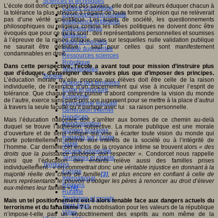
Sciences et techniques
L’école doit donc enseigner des savoirs, elle doit par ailleurs éduquer chacun à
Culture scientifique
la tolérance la plus absolue à l’égard de toute forme d’opinion qui ne relèverait
Développement durable
pas d’une vérité scientifique. Les sujets de société, les questionnements
Intelligence artificielle
philosophiques ou religieux comme les idées politiques ne doivent donc être
Logiciels libres
évoqués que pour ce qu’ils sont : des représentations personnelles et soumises
Métavers
à l’épreuve de la raison critique, mais sur lesquelles nulle validation publique
Outils et logiciels
ne saurait être définitive - sauf pour celles qui sont manifestement
Réalité augmentée
condamnables en droit.
Ressources sciences
Robotique
Dans cette perspective, l’école a avant tout pour mission d’instruire plus
Technologies
que d’éduquer, d’enseigner des savoirs plus que d’imposer des principes.
Société
L’éducation morale qu’elle propose aux élèves doit être celle de la raison
Acteurs des territoires
individuelle, de l’exercice d’un discernement qui vise à inculquer l’esprit de
Ecole et structure
tolérance. Que chaque élève puisse d’abord comprendre la vision du monde
Economie
de l’autre, exerce sans parti-pris son jugement pour se mettre à la place d’autrui
Ecosystème éducatif
à travers la seule faculté qu’il partage avec lui : sa raison personnelle.
Génération internet
Handicap
Mais l’éducation nationale doit s’arrêter aux bornes de ce chemin au-delà
Mondialisation
duquel se trouve l’adhésion subjective. La morale publique est une morale
Normes scolaires
d’ouverture et de sens critique qui vise à écarter toute vision du monde qui
Regards sur l’Ecole
porte potentiellement atteinte aux intérêts de la société ou à l’intégrité de
Santé
l’homme. Car derrière cet enclos de la croyance intime se trouvent alors
« des
Société connectée
droits que la puissance publique doit respecter ».
Condorcet nous rappelle
Territoires et projets
ainsi que l’éducation des enfants relève aussi des familles prises
Territoires
individuellement :
« on commettrait donc une véritable injustice en donnant à la
Europe
majorité réelle des chefs de famille
[3]
, et plus encore en confiant à celle de
International
leurs représentants le pouvoir d’obliger les pères à renoncer au droit d’élever
Régions
eux-mêmes leur famille »
[4]
.
Ruralité
Territoires et projets
Mais un tel positionnement est-il alors tenable face aux dangers actuels du
Tiers lieux
terrorisme et du fanatisme ?
La mobilisation pour les valeurs de la république
Villes
n’impose-t-elle pas un endoctrinement des esprits au nom même de la