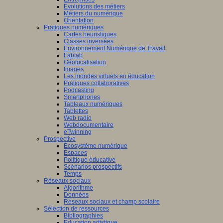
Evolutions des métiers
Métiers du numérique
Orientation
Pratiques numériques
Cartes heuristiques
Classes inversées
Environnement Numérique de Travail
Fablab
Géolocalisation
Images
Les mondes virtuels en éducation
Pratiques collaboratives
Podcasting
Smartphones
Tableaux numériques
Tablettes
Web radio
Webdocumentaire
eTwinning
Prospective
Ecosystème numérique
Espaces
Politique éducative
Scénarios prospectifs
Temps
Réseaux sociaux
Algorithme
Données
Réseaux sociaux et champ scolaire
Sélection de ressources
Bibliographies
Education artistique