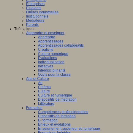
Entreprises
Etudiants
Filières industrielles
Institutionnels
Médiateurs
Parents
Thématiques
Apprendre et enseigner
Apprendre
Apprentissages
Apprentissages collaboratifs
Créativité
Culture numérique
Evaluations
Individualisation
Initiatives
Interdisciplinarité
Outils pour la classe
Arts et Culture
Art
Cinéma
Culture
Culture et numérique
Dispositifs de médiation
Littérature
Formation
Compétences professionnelles
Dispositifs de formation
E- formation
Enjeux et évolutions
Enseignement supérieur et numérique
Formations hybrides