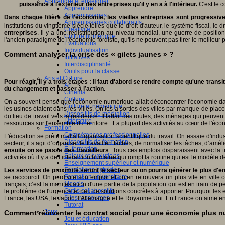
Apprendre et enseigner
puissance à l'extérieur des entreprises qu'il y en a à l'intérieur.
C'est le 
Apprendre
Apprentissages
Dans chaque filière de l'économie, les vieilles entreprises sont progressi
Apprentissages collaboratifs
institutions du vingtième siècle telles que le droit d'auteur, le système fiscal, le
Créativité
entreprises
. Il y a une redistribution au niveau mondial, une guerre de positi
Culture numérique
l'ancien paradigme de l'économie fordiste, qu'ils ne peuvent pas tirer le meilleur 
Evaluations
Individualisation
Comment analyser la crise des « gilets jaunes » ?
Initiatives
Interdisciplinarité
Outils pour la classe
Arts et Culture
Pour réagir, il y a trois étapes : il faut d'abord se rendre compte qu'une tra
Art
du changement et passer à l’action.
Cinéma
Culture
On a souvent pensé que l'économie numérique allait déconcentrer l'économie dan
Culture et numérique
les usines étaient dans les villes. On les a sorties des villes par manque de place,
Dispositifs de médiation
du lieu de travail vers la résidence. Il fallait des routes, des ménages qui peuve
Littérature
ressources sur l'ensemble du territoire. La plupart des activités au cœur de l'éco
Formation
Compétences professionnelles
L'éducation se prête mal à l'organisation scientifique du travail. On essaie d'indust
Dispositifs de formation
secteur, il s’agit d’organiser le travail en tâches, de normaliser les tâches, d’amél
E- formation
ensuite on se passe des travailleurs
. Tous ces emplois disparaissent avec la 
Enjeux et évolutions
activités où il y a de l’interaction humaine qui rompt la routine qui est le modèle d
Enseignement supérieur et numérique
Formations hybrides
Les services de proximité seront le secteur ou on pourra générer le plus d'e
Formation universitaire
se raccourcit. On perd vite son emploi et on en retrouvera un plus vite en vill
Mooc’s
français, c’est la manifestation d'une partie de la population qui est en train de 
Outils collaboratifs
le problème de l'urgence et peu de solutions concrètes à apporter. Pourquoi les 
Sites ressources
France, les USA, le Japon, l’Allemagne et le Royaume Uni. En France on aime entrer
Tutorat
Jeux
Comment réinventer le contrat social pour une économie plus 
Jeu et éducation