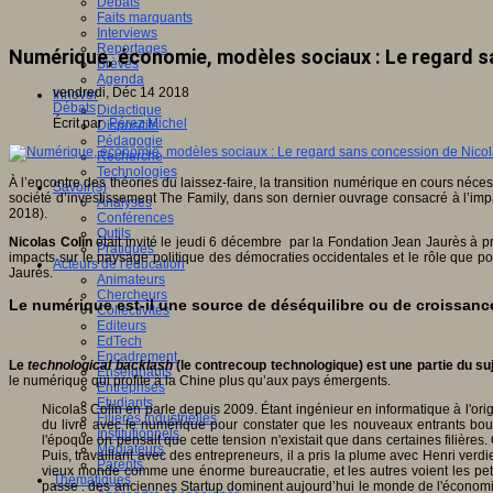
Débats
Faits marquants
Interviews
Reportages
Numérique, économie, modèles sociaux : Le regard s
Brèves
Agenda
vendredi, Déc 14 2018
Innover
Débats
Didactique
Écrit par
Pérez Michel
Dispositifs
Pédagogie
Recherche
Technologies
À l’encontre des théories du laissez-faire, la transition numérique en cours néces
Savoir(s)
société d’investissement The Family, dans son dernier ouvrage consacré à l’imp
Analyses
2018).
Conférences
Outils
Nicolas Colin
était invité le jeudi 6 décembre par la Fondation Jean Jaurès à p
Pratiques
impacts sur le paysage politique des démocraties occidentales et le rôle que pou
Acteurs de l'éducation
Jaurès.
Animateurs
Chercheurs
Le numérique est-il une source de déséquilibre ou de croissanc
Collectivités
Editeurs
EdTech
Encadrement
Le
technological backlash
(le contrecoup technologique) est une partie du s
Enseignants
le numérique qui profite à la Chine plus qu’aux pays émergents.
Entreprises
Etudiants
Nicolas Colin en parle depuis 2009. Étant ingénieur en informatique à l'orig
Filières industrielles
du livre avec le numérique pour constater que les nouveaux entrants boul
Institutionnels
l'époque on pensait que cette tension n'existait que dans certaines filières
Médiateurs
Puis, travaillant avec des entrepreneurs, il a pris la plume avec Henri verd
Parents
vieux monde comme une énorme bureaucratie, et les autres voient les pet
Thématiques
passe : des anciennes Startup dominent aujourd’hui le monde de l'économie.