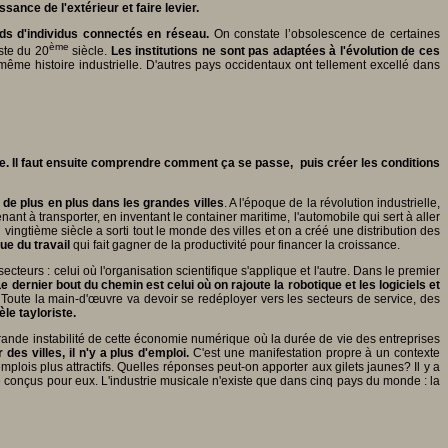
sance de l'extérieur et faire levier.
rds d'individus connectés en réseau.
On constate l’obsolescence de certaines
ème
iste du 20
siècle.
Les institutions ne sont pas adaptées à l'évolution de ces
même histoire industrielle. D'autres pays occidentaux ont tellement excellé dans
bile. Il faut ensuite comprendre comment ça se passe, puis créer les conditions
de plus en plus dans les grandes villes
. A l'époque de la révolution industrielle,
nant à transporter, en inventant le container maritime, l'automobile qui sert à aller
vingtième siècle a sorti tout le monde des villes et on a créé une distribution des
que du travail
qui fait gagner de la productivité pour financer la croissance.
secteurs : celui où l'organisation scientifique s'applique et l'autre. Dans le premier
e dernier bout du chemin est celui où on rajoute la robotique et les logiciels et
 Toute la main-d'œuvre va devoir se redéployer vers les secteurs de service, des
le tayloriste.
rande instabilité de cette économie numérique où la durée de vie des entreprises
des villes, il n'y a plus d'emploi.
C'est une manifestation propre à un contexte
emplois plus attractifs. Quelles réponses peut-on apporter aux gilets jaunes? Il y a
é conçus pour eux. L'industrie musicale n'existe que dans cinq pays du monde : la