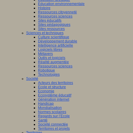
Education environnementale
Histoire
Ressources citoyenneté
Ressources sciences
Sites éducatifs
Sites pédagogiques
Sites ressources
Sciences et techniques
Culture scientifique
Développement durable
Intelligence artificielle
Logiciels libres
Métavers
Outils et logiciels
Réalité augmentée
Ressources sciences
Robotique
Technologies
Société
Acteurs des territoires
Ecole et structure
Economie
Ecosystème éducatif
Génération internet
Handicap
Mondialisation
Normes scolaires
Regards sur l’Ecole
Santé
Société connectée
Territoires et projets
Territoires