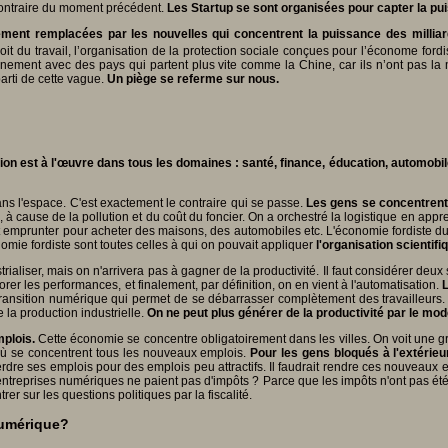
contraire du moment précédent.
Les Startup se sont organisées pour capter la puis
vement remplacées par les nouvelles qui concentrent la puissance des millia
 droit du travail, l’organisation de la protection sociale conçues pour l’économe ford
onnement avec des pays qui partent plus vite comme la Chine, car ils n’ont pas la 
parti de cette vague.
Un piège se referme sur nous.
nsition est à l'œuvre dans tous les domaines : santé, finance, éducation, automo
s l'espace. C'est exactement le contraire qui se passe.
Les gens se concentrent 
 à cause de la pollution et du coût du foncier. On a orchestré la logistique en appre
nt emprunter pour acheter des maisons, des automobiles etc. L'économie fordiste du 
nomie fordiste sont toutes celles à qui on pouvait appliquer
l'organisation scientifi
rialiser, mais on n'arrivera pas à gagner de la productivité. Il faut considérer deux 
iorer les performances, et finalement, par définition, on en vient à l'automatisation.
L
transition numérique qui permet de se débarrasser complètement des travailleurs.
e la production industrielle.
On ne peut plus générer de la productivité par le modè
mplois.
Cette économie se concentre obligatoirement dans les villes. On voit une g
e où se concentrent tous les nouveaux emplois.
Pour les gens bloqués à l'extérieur 
perdre ses emplois pour des emplois peu attractifs. Il faudrait rendre ces nouveaux 
entreprises numériques ne paient pas d'impôts ? Parce que les impôts n'ont pas ét
 sur les questions politiques par la fiscalité.
numérique?