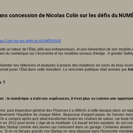
ans concession de Nicolas Colin sur les défis du NU
site un retour de l’État, allié aux entrepreneurs, et une réinvention de son modèle 
act du numérique sur l’économie et les modèles sociaux (Hedge : A greater Safet
résenter ses réflexions et analyses à propos des mutations en cours du tissu écon
rrait jouer l’État dans cette transition. La rencontre publique était animée par
Ad
e ?
ujet : le numérique a trahi nos espérances, il n'est plus vu comme une oppor
ine, puis Inspecteur général des Finances il a réfléchi à cette époque dans un rappo
eversent l'équilibre de chaque filière. Beaucoup d'argent passe de l'ancien mo
. On a compris après qu'il allait transformer toutes les chaînes de valeur, car tout
ier en 2012 pour écrire
L’Age de la multitude
. Ce travail fut très salutaire. Ils ont
ites Startup comme des jeunes qui s'amusent dans un garage. Certaines allaient 
 Si on ne fait pas grandir nos Startup on sera dépassé dans l'économie mondiale. 