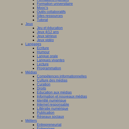
Formation universitaire
Mooc’s
Outils collaboratifs
Sites ressources
Tutorat
Jeux
Jeu et éducation
Jeux 4/12 ans
Jeux sérieux
Jeux vidéo
Langages
Ecriture
Humour
Langue orale
Langues vivantes
Lecture
Programmation
Médias
Compétences informationnelles
Culture des médias
Curation
Droits
Education aux médias
Information et nouveaux médias
Identité numérique
Internet responsable
Littératie numérique
Publication
Réseaux sociaux
Métiers
Entrepreneuriat
Entreprises