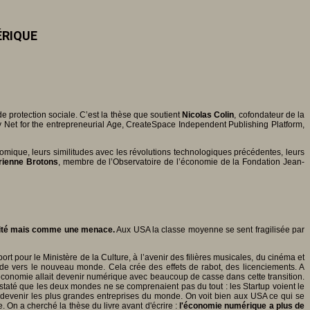
MÉRIQUE
de protection sociale. C’est la thèse que soutient
Nicolas Colin
, cofondateur de la
y Net for the entrepreneurial Age, CreateSpace Independent Publishing Platform,
omique, leurs similitudes avec les révolutions technologiques précédentes, leurs
rienne Brotons
, membre de l’Observatoire de l’économie de la Fondation Jean-
tunité mais comme une menace.
Aux USA la classe moyenne se sent fragilisée par
rt pour le Ministère de la Culture, à l’avenir des filières musicales, du cinéma et
nde vers le nouveau monde. Cela crée des effets de rabot, des licenciements. A
e l'économie allait devenir numérique avec beaucoup de casse dans cette transition.
 constaté que les deux mondes ne se comprenaient pas du tout : les Startup voient le
devenir les plus grandes entreprises du monde. On voit bien aux USA ce qui se
On a cherché la thèse du livre avant d'écrire :
l'économie numérique a plus de