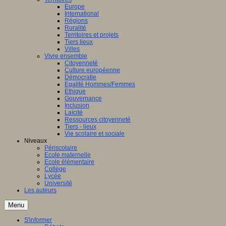
Europe
International
Régions
Ruralité
Territoires et projets
Tiers lieux
Villes
Vivre ensemble
Citoyenneté
Culture européenne
Démocratie
Egalité Hommes/Femmes
Ethique
Gouvernance
Inclusion
Laïcité
Ressources citoyenneté
Tiers - lieux
Vie scolaire et sociale
Niveaux
Périscolaire
Ecole maternelle
Ecole élémentaire
Collège
Lycée
Université
Les auteurs
Menu
S'informer