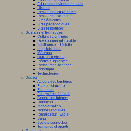
Education environnementale
Histoire
Ressources citoyenneté
Ressources sciences
Sites éducatifs
Sites pédagogiques
Sites ressources
Sciences et techniques
Culture scientifique
Développement durable
Intelligence artificielle
Logiciels libres
Métavers
Outils et logiciels
Réalité augmentée
Ressources sciences
Robotique
Technologies
Société
Acteurs des territoires
Ecole et structure
Economie
Ecosystème éducatif
Génération internet
Handicap
Mondialisation
Normes scolaires
Regards sur l’Ecole
Santé
Société connectée
Territoires et projets
Territoires