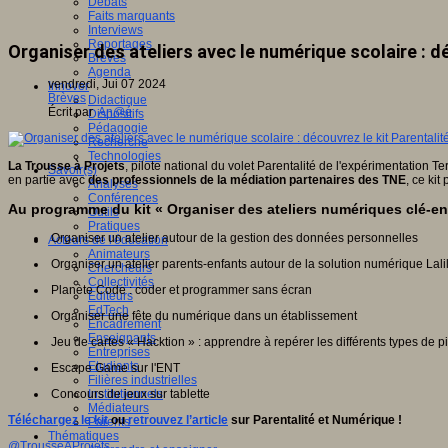
Débats
Faits marquants
Interviews
Reportages
Organiser des ateliers avec le numérique scolaire : d
Brèves
Agenda
vendredi, Jui 07 2024
Innover
Brèves
Didactique
Écrit par
An@é
Dispositifs
Pédagogie
Recherche
Technologies
La Trousse à Projets
, pilote national du volet Parentalité de l'expérimentation Te
Savoir(s)
en partie avec
des professionnels de la médiation partenaires des TNE
, ce ki
Analyses
Conférences
Au programme du kit « Organiser des ateliers numériques clé-en
Outils
Pratiques
Organiser un atelier autour de la gestion des données personnelles
Acteurs de l'éducation
Animateurs
Organiser un atelier parents-enfants autour de la solution numérique Lali
Chercheurs
Collectivités
Planète Code : coder et programmer sans écran
Editeurs
EdTech
Organiser une fête du numérique dans un établissement
Encadrement
Enseignants
Jeu de cartes « Hacktion » : apprendre à repérer les différents types de p
Entreprises
Etudiants
Escape Game sur l'ENT
Filières industrielles
Concours de jeux sur tablette
Institutionnels
Médiateurs
Téléchargez le kit
ou
retrouvez l’article
sur Parentalité et Numérique !
Parents
Thématiques
@TrousseAProjets