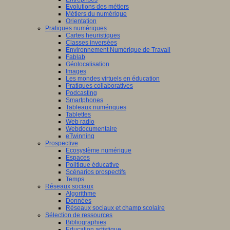
Evolutions des métiers
Métiers du numérique
Orientation
Pratiques numériques
Cartes heuristiques
Classes inversées
Environnement Numérique de Travail
Fablab
Géolocalisation
Images
Les mondes virtuels en éducation
Pratiques collaboratives
Podcasting
Smartphones
Tableaux numériques
Tablettes
Web radio
Webdocumentaire
eTwinning
Prospective
Ecosystème numérique
Espaces
Politique éducative
Scénarios prospectifs
Temps
Réseaux sociaux
Algorithme
Données
Réseaux sociaux et champ scolaire
Sélection de ressources
Bibliographies
Education artistique