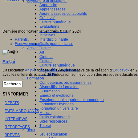
Apprendre et enseigner
Apprendre
Apprentissages
Apprentissages collaboratifs
Créativité
Culture numérique
Evaluations
Individualisation
Dernière modification le vendredi, 07 juin 2024
Initiatives
Parents
,
Interdisciplinarité
Ecosystème éducatif
,
Outils pour la classe
Arts et Culture
Art
Cinéma
An@é
Culture
Culture et numérique
Dispositifs de médiation
L’association
An@é
, fondée en 1996, à l’initiative de la création d’
Educavox
en 2
Littérature
avec les différents acteurs de l’éducation sur l’évolution des pratiques éducatives
Formation
Compétences professionnelles
Dispositifs de formation
E- formation
S'INFORMER
Enjeux et évolutions
Enseignement supérieur et numérique
-
DEBATS
Formations hybrides
Formation universitaire
-
FAITS MARQUANTS
Mooc’s
Outils collaboratifs
-
INTERVIEWS
Sites ressources
Tutorat
-
REPORTAGES
Jeux
Jeu et éducation
-
BREVES