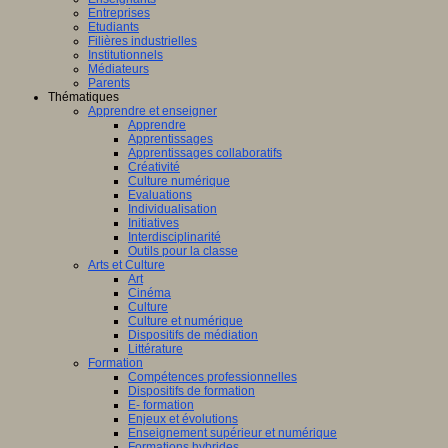
Entreprises
Etudiants
Filières industrielles
Institutionnels
Médiateurs
Parents
Thématiques
Apprendre et enseigner
Apprendre
Apprentissages
Apprentissages collaboratifs
Créativité
Culture numérique
Evaluations
Individualisation
Initiatives
Interdisciplinarité
Outils pour la classe
Arts et Culture
Art
Cinéma
Culture
Culture et numérique
Dispositifs de médiation
Littérature
Formation
Compétences professionnelles
Dispositifs de formation
E- formation
Enjeux et évolutions
Enseignement supérieur et numérique
Formations hybrides