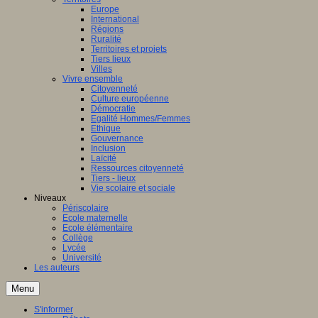
Europe
International
Régions
Ruralité
Territoires et projets
Tiers lieux
Villes
Vivre ensemble
Citoyenneté
Culture européenne
Démocratie
Egalité Hommes/Femmes
Ethique
Gouvernance
Inclusion
Laïcité
Ressources citoyenneté
Tiers - lieux
Vie scolaire et sociale
Niveaux
Périscolaire
Ecole maternelle
Ecole élémentaire
Collège
Lycée
Université
Les auteurs
Menu
S'informer