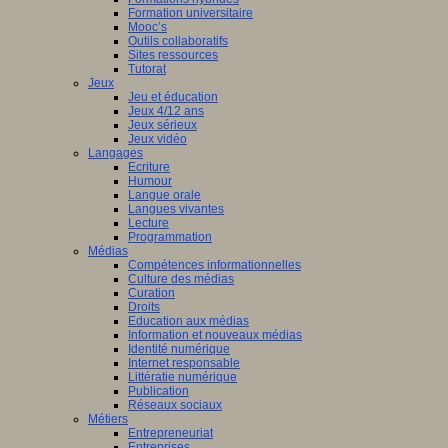
Formation universitaire
Mooc’s
Outils collaboratifs
Sites ressources
Tutorat
Jeux
Jeu et éducation
Jeux 4/12 ans
Jeux sérieux
Jeux vidéo
Langages
Ecriture
Humour
Langue orale
Langues vivantes
Lecture
Programmation
Médias
Compétences informationnelles
Culture des médias
Curation
Droits
Education aux médias
Information et nouveaux médias
Identité numérique
Internet responsable
Littératie numérique
Publication
Réseaux sociaux
Métiers
Entrepreneuriat
Entreprises