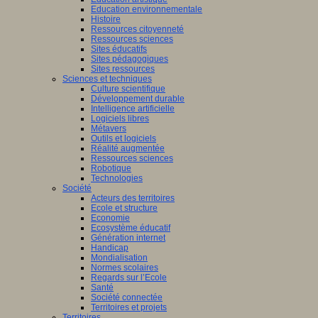
Education environnementale
Histoire
Ressources citoyenneté
Ressources sciences
Sites éducatifs
Sites pédagogiques
Sites ressources
Sciences et techniques
Culture scientifique
Développement durable
Intelligence artificielle
Logiciels libres
Métavers
Outils et logiciels
Réalité augmentée
Ressources sciences
Robotique
Technologies
Société
Acteurs des territoires
Ecole et structure
Economie
Ecosystème éducatif
Génération internet
Handicap
Mondialisation
Normes scolaires
Regards sur l’Ecole
Santé
Société connectée
Territoires et projets
Territoires