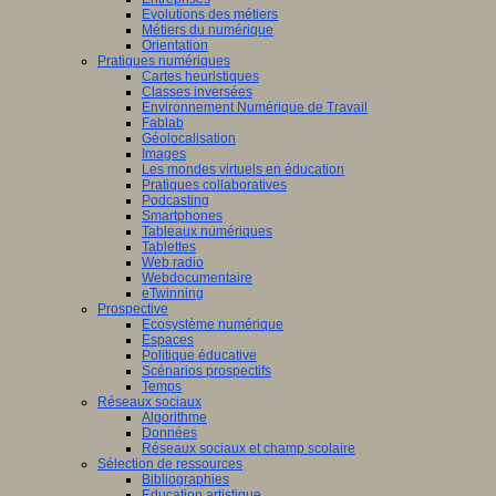
Evolutions des métiers
Métiers du numérique
Orientation
Pratiques numériques
Cartes heuristiques
Classes inversées
Environnement Numérique de Travail
Fablab
Géolocalisation
Images
Les mondes virtuels en éducation
Pratiques collaboratives
Podcasting
Smartphones
Tableaux numériques
Tablettes
Web radio
Webdocumentaire
eTwinning
Prospective
Ecosystème numérique
Espaces
Politique éducative
Scénarios prospectifs
Temps
Réseaux sociaux
Algorithme
Données
Réseaux sociaux et champ scolaire
Sélection de ressources
Bibliographies
Education artistique