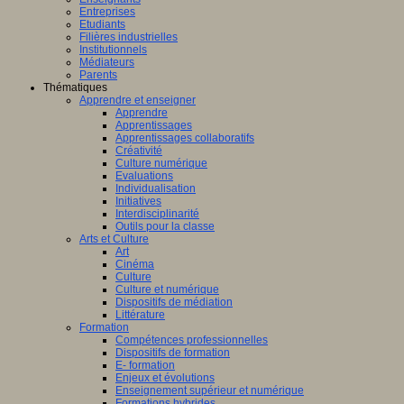
Entreprises
Etudiants
Filières industrielles
Institutionnels
Médiateurs
Parents
Thématiques
Apprendre et enseigner
Apprendre
Apprentissages
Apprentissages collaboratifs
Créativité
Culture numérique
Evaluations
Individualisation
Initiatives
Interdisciplinarité
Outils pour la classe
Arts et Culture
Art
Cinéma
Culture
Culture et numérique
Dispositifs de médiation
Littérature
Formation
Compétences professionnelles
Dispositifs de formation
E- formation
Enjeux et évolutions
Enseignement supérieur et numérique
Formations hybrides