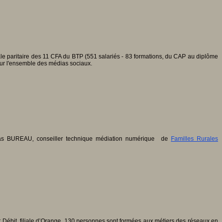
e paritaire des 11 CFA du BTP (551 salariés - 83 formations, du CAP au diplôme
 sur l'ensemble des médias sociaux.
mas BUREAU, conseiller technique médiation numérique de
Familles Rurales
 Débit, filiale d’Orange. 130 personnes sont formées aux métiers des réseaux en