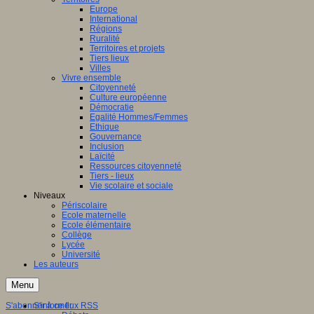
Europe
International
Régions
Ruralité
Territoires et projets
Tiers lieux
Villes
Vivre ensemble
Citoyenneté
Culture européenne
Démocratie
Egalité Hommes/Femmes
Ethique
Gouvernance
Inclusion
Laïcité
Ressources citoyenneté
Tiers - lieux
Vie scolaire et sociale
Niveaux
Périscolaire
Ecole maternelle
Ecole élémentaire
Collège
Lycée
Université
Les auteurs
Menu
S'abonner à ce flux RSS
S'informer