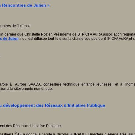
s Rencontres de Julien »
n dernier que Christelle Rozier, Présidente de BTP CFA AuRA association régional
s de Julien
» qui est diffusée tout l'été sur la chaîne youtube de BTP CFA AuRA et
e
 parole à Aurore SAADA, conseillère technique enfance jeunesse et à Tho
ation à la citoyenneté numérique.
au développement des Réseaux d’Initiative Publique
ébastien CÔTE a donné la parole à Nicolas HURAULT, Directeur d’Ariège Très Haut