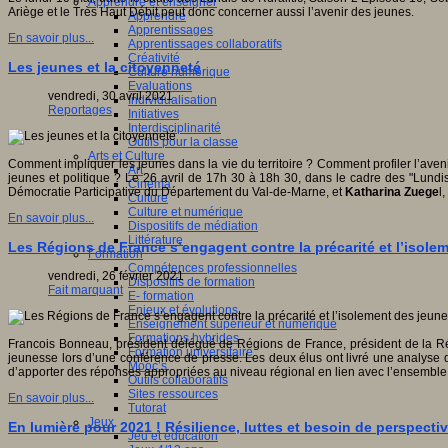
Apprendre et enseigner
Ariège et le Très Haut Débit peut donc concerner aussi l’avenir des jeunes.
Apprendre
Apprentissages
En savoir plus...
Apprentissages collaboratifs
Créativité
Les jeunes et la citoyenneté
Culture numérique
Evaluations
vendredi, 30 avril 2021
Individualisation
Reportages
Initiatives
Interdisciplinarité
Outils pour la classe
Arts et Culture
Comment impliquer les jeunes dans la vie du territoire ? Comment profiler l’ave
Art
jeunes et politique ? Le 26 avril de 17h 30 à 18h 30, dans le cadre des "Lun
Cinéma
Démocratie Participative du Département du Val-de-Marne, et
Katharina Zuege
l
Culture
Culture et numérique
En savoir plus...
Dispositifs de médiation
Littérature
Les Régions de France s’engagent contre la précarité et l’isole
Formation
Compétences professionnelles
vendredi, 26 février 2021
Dispositifs de formation
Fait marquant
E- formation
Enjeux et évolutions
Enseignement supérieur et numérique
Formations hybrides
Francois Bonneau, président délégué de Régions de France, président de la Ré
Formation universitaire
jeunesse lors d’une conférence de presse. Les deux élus ont livré une analyse q
Mooc’s
d’apporter des réponses appropriées au niveau régional en lien avec l’ensemble
Outils collaboratifs
Sites ressources
En savoir plus...
Tutorat
Jeux
En lumière pour 2021 ! Résilience, luttes et besoin de perspecti
Jeu et éducation