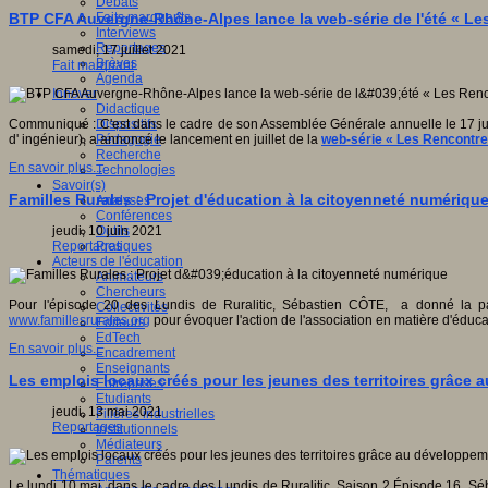
Débats
Faits marquants
BTP CFA Auvergne-Rhône-Alpes lance la web-série de l'été « Le
Interviews
Reportages
samedi, 17 juillet 2021
Brèves
Fait marquant
Agenda
Innover
Didactique
Dispositifs
Communiqué : C'est dans le cadre de son Assemblée Générale annuelle le 17 jui
Pédagogie
d' ingénieur), a annoncé le lancement en juillet de la
web-série « Les Rencontre
Recherche
En savoir plus...
Technologies
Savoir(s)
Familles Rurales : Projet d'éducation à la citoyenneté numériqu
Analyses
Conférences
Outils
jeudi, 10 juin 2021
Pratiques
Reportages
Acteurs de l'éducation
Animateurs
Chercheurs
Pour l'épisode 20 des Lundis de Ruralitic, Sébastien CÔTE, a donné la
Collectivités
www.famillesrurales.org
pour évoquer l'action de l'association en matière d'éduc
Editeurs
EdTech
En savoir plus...
Encadrement
Enseignants
Les emplois locaux créés pour les jeunes des territoires grâce 
Entreprises
Etudiants
jeudi, 13 mai 2021
Filières industrielles
Reportages
Institutionnels
Médiateurs
Parents
Thématiques
Le lundi 10 mai, dans le cadre des Lundis de Ruralitic, Saison 2 Épisode 16, S