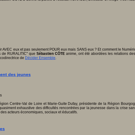
nir AVEC eux et pas seulement POUR eux mais SANS eux ? Et comment le Numérique p
dis de RURALITIC" que
Sébastien CÔTE
anime, ont été abordées les relations des
, codirectrice de
Décider Ensemble
.
ment des jeunes
gion Centre-Val de Loire et Marie-Guite Dufay, présidente de la Région Bourgogn
uasiment exhaustive des difficultés rencontrées par la jeunesse dans la crise sani
 des acteurs économiques, sociaux et éducatifs.
ves