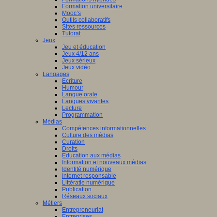
Formation universitaire
Mooc’s
Outils collaboratifs
Sites ressources
Tutorat
Jeux
Jeu et éducation
Jeux 4/12 ans
Jeux sérieux
Jeux vidéo
Langages
Ecriture
Humour
Langue orale
Langues vivantes
Lecture
Programmation
Médias
Compétences informationnelles
Culture des médias
Curation
Droits
Education aux médias
Information et nouveaux médias
Identité numérique
Internet responsable
Littératie numérique
Publication
Réseaux sociaux
Métiers
Entrepreneuriat
Entreprises