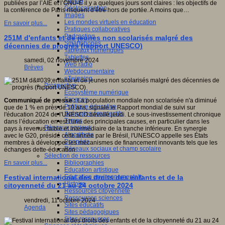
Fablab
publiées par l’AIE et l’ONU-E il y a quelques jours sont claires : les objectifs de
Géolocalisation
la conférence de Paris risquent d’être hors de portée. A moins que…
Images
Les mondes virtuels en éducation
En savoir plus...
Pratiques collaboratives
Podcasting
251M d'enfants et de jeunes non scolarisés malgré des
Smartphones
décennies de progrès (rapport UNESCO)
Tableaux numériques
Tablettes
samedi, 02 novembre 2024
Web radio
Brèves
Webdocumentaire
eTwinning
Prospective
Ecosystème numérique
Espaces
Communiqué de presse :
La population mondiale non scolarisée n'a diminué
Politique éducative
que de 1 % en près de 10 ans, signale le Rapport mondial de suivi sur
Scénarios prospectifs
l'éducation 2024 de l'UNESCO dévoilé jeudi. Le sous-investissement chronique
Temps
dans l’éducation en est l'une des principales causes, en particulier dans les
Réseaux sociaux
pays à revenus faible et intermédiaire de la tranche inférieure. En synergie
Algorithme
avec le G20, présidé cette année par le Brésil, l'UNESCO appelle ses États
Données
membres à développer les mécanismes de financement innovants tels que les
Réseaux sociaux et champ scolaire
échanges dette-éducation.
Sélection de ressources
Bibliographies
En savoir plus...
Education artistique
Education environnementale
Festival international des droits des enfants et de la
Histoire
citoyenneté du 21 au 24 octobre 2024
Ressources citoyenneté
Ressources sciences
vendredi, 11 octobre 2024
Sites éducatifs
Agenda
Sites pédagogiques
Sites ressources