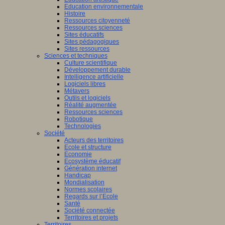
Education environnementale
Histoire
Ressources citoyenneté
Ressources sciences
Sites éducatifs
Sites pédagogiques
Sites ressources
Sciences et techniques
Culture scientifique
Développement durable
Intelligence artificielle
Logiciels libres
Métavers
Outils et logiciels
Réalité augmentée
Ressources sciences
Robotique
Technologies
Société
Acteurs des territoires
Ecole et structure
Economie
Ecosystème éducatif
Génération internet
Handicap
Mondialisation
Normes scolaires
Regards sur l’Ecole
Santé
Société connectée
Territoires et projets
Territoires