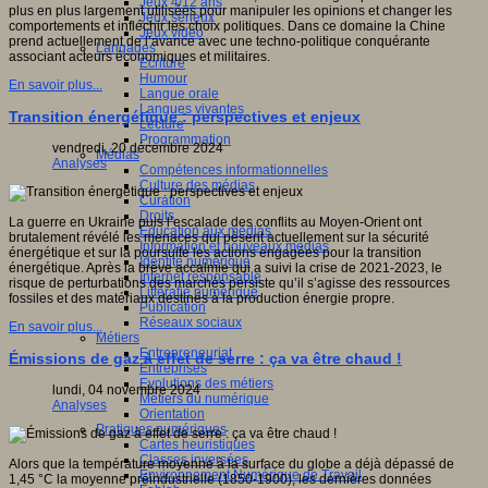
Jeux 4/12 ans
plus en plus largement utilisées pour manipuler les opinions et changer les
Jeux sérieux
comportements et infléchir les choix politiques. Dans ce domaine la Chine
Jeux vidéo
prend actuellement de l’avance avec une techno-politique conquérante
Langages
associant acteurs économiques et militaires.
Ecriture
Humour
En savoir plus...
Langue orale
Langues vivantes
Transition énergétique : perspectives et enjeux
Lecture
Programmation
vendredi, 20 décembre 2024
Médias
Analyses
Compétences informationnelles
Culture des médias
Curation
Droits
La guerre en Ukraine puis l’escalade des conflits au Moyen-Orient ont
Education aux médias
brutalement révélé les menaces qui pèsent actuellement sur la sécurité
Information et nouveaux médias
énergétique et sur la poursuite les actions engagées pour la transition
Identité numérique
énergétique. Après la brève accalmie qui a suivi la crise de 2021-2023, le
Internet responsable
risque de perturbations des marchés persiste qu’il s’agisse des ressources
Littératie numérique
fossiles et des matériaux destinés à la production énergie propre.
Publication
Réseaux sociaux
En savoir plus...
Métiers
Entrepreneuriat
Émissions de gaz à effet de serre : ça va être chaud !
Entreprises
Evolutions des métiers
lundi, 04 novembre 2024
Métiers du numérique
Analyses
Orientation
Pratiques numériques
Cartes heuristiques
Classes inversées
Alors que la température moyenne à la surface du globe a déjà dépassé de
Environnement Numérique de Travail
1,45 °C la moyenne préindustrielle (1850-1900), les dernières données