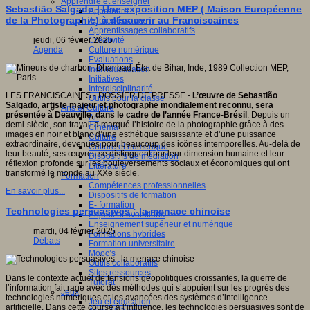
Apprendre et enseigner
Sebastião Salgado | Une exposition MEP ( Maison Européenne
Apprendre
de la Photographie) à découvrir au Franciscaines
Apprentissages
Apprentissages collaboratifs
Créativité
jeudi, 06 février 2025
Culture numérique
Agenda
Evaluations
Individualisation
Initiatives
Interdisciplinarité
LES FRANCISCAINES - DOSSIER DE PRESSE -
L’œuvre de Sebastião
Outils pour la classe
Salgado, artiste majeur et photographe mondialement reconnu, sera
Arts et Culture
présentée à Deauville, dans le cadre de l’année France-Brésil
. Depuis un
Art
demi-siècle, son travail a marqué l’histoire de la photographie grâce à des
Cinéma
images en noir et blanc d’une esthétique saisissante et d’une puissance
Culture
extraordinaire, devenues pour beaucoup des icônes intemporelles. Au-delà de
Culture et numérique
leur beauté, ses œuvres se distinguent par leur dimension humaine et leur
Dispositifs de médiation
réflexion profonde sur les bouleversements sociaux et économiques qui ont
Littérature
transformé le monde au XXe siècle.
Formation
Compétences professionnelles
En savoir plus...
Dispositifs de formation
E- formation
Technologies persuasives : la menace chinoise
Enjeux et évolutions
Enseignement supérieur et numérique
mardi, 04 février 2025
Formations hybrides
Débats
Formation universitaire
Mooc’s
Outils collaboratifs
Sites ressources
Dans le contexte actuel de tensions géopolitiques croissantes, la guerre de
Tutorat
l’information fait rage avec des méthodes qui s’appuient sur les progrès des
Jeux
technologies numériques et les avancées des systèmes d’intelligence
Jeu et éducation
artificielle. Dans cette course à l’influence, les technologies persuasives sont de