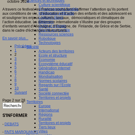
Sciences et techniques
Culture scientifique
Développement durable
A travers ce festival, les Francas souhaitent réaffirmer l’attention qu’ils portent
Intelligence artificielle
aux conditions de vie, d’éducation et d’action des enfants et des adolescent·es
Logiciels libres
et souligner les enjeux culturels, sociaux, démocratiques et climatiques de
Métavers
l’action éducative. La dimension internationale s’illustre par des groupes
Outils et logiciels
d’enfants venant d'Allemagne, d’Espagne, de Finlande, de Grèce et de Serbie,
Réalité augmentée
dans le cadre d'échanges interculturels.
Ressources sciences
En savoir plus...
Robotique
Technologies
Précédent
Société
1
Acteurs des territoires
2
Ecole et structure
3
Economie
4
Ecosystème éducatif
5
Génération internet
6
Handicap
7
Mondialisation
8
Normes scolaires
9
Regards sur l’Ecole
10
Santé
Suivant
Société connectée
Territoires et projets
Page 2 sur 28
Territoires
Europe
International
Régions
S'INFORMER
Ruralité
Territoires et projets
-
DEBATS
Tiers lieux
Villes
-
FAITS MARQUANTS