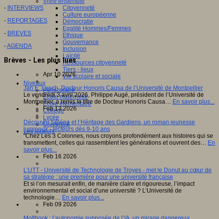
Vivre ensemble
-
INTERVIEWS
Citoyenneté
Culture européenne
-
REPORTAGES
Démocratie
Egalité Hommes/Femmes
-
BREVES
Ethique
Gouvernance
-
AGENDA
Inclusion
Laïcité
Brèves - Les plus lues
Ressources citoyenneté
Tiers - lieux
Apr 10 2026
Vie scolaire et sociale
Niveaux
Jan E. Leach, Docteur Honoris Causa de l’Université de Montpellier
Périscolaire
Le vendredi 3 avril 2026, Philippe Augé, président de l’Université de
Ecole maternelle
Montpellier, a remis le titre de Docteur Honoris Causa…
En savoir plus...
Ecole élémentaire
Feb 13 2026
Collège
Lycée
Découvrir Séléna et l’Héritage des Gardiens, un roman jeunesse
Université
lumineux - lecteurs dès 9-10 ans
Les auteurs
"Chez Les 3 Colonnes, nous croyons profondément aux histoires qui se
transmettent, celles qui rassemblent les générations et ouvrent des…
En
savoir plus...
Feb 16 2026
L’UTT - Université de Technologie de Troyes - met le Donut au cœur de
sa stratégie : une première pour une université française
Et si l’on mesurait enfin, de manière claire et rigoureuse, l’impact
environnemental et social d’une université ? L’Université de
technologie…
En savoir plus...
Feb 09 2026
Moltbook : l’autonomie supposée de l’IA, un mirage dangereux