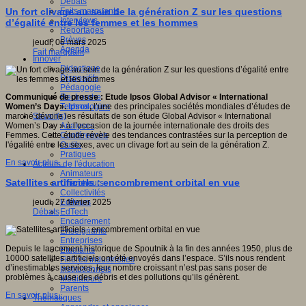
Débats
Faits marquants
Un fort clivage au sein de la génération Z sur les questions
Interviews
d’égalité entre les femmes et les hommes
Reportages
Brèves
jeudi, 06 mars 2025
Agenda
Fait marquant
Innover
Didactique
Dispositifs
Pédagogie
Recherche
Communiqué de presse : Etude Ipsos Global Advisor « International
Technologies
Women’s Day».
Ipsos
,
l’une des principales sociétés mondiales d’études de
Savoir(s)
marché dévoile les résultats de son étude Global Advisor « International
Analyses
Women’s Day » à l’occasion de la journée internationale des droits des
Conférences
Femmes. Cette étude révèle des tendances contrastées sur la perception de
Outils
l'égalité entre les sexes, avec un clivage fort au sein de la génération Z.
Pratiques
En savoir plus...
Acteurs de l'éducation
Animateurs
Satellites artificiels : encombrement orbital en vue
Chercheurs
Collectivités
Editeurs
jeudi, 27 février 2025
EdTech
Débats
Encadrement
Enseignants
Entreprises
Depuis le lancement historique de Spoutnik à la fin des années 1950, plus de
Etudiants
10000 satellites artificiels ont été envoyés dans l’espace. S’ils nous rendent
Filières industrielles
d’inestimables services, leur nombre croissant n’est pas sans poser de
Institutionnels
problèmes à cause des débris et des pollutions qu’ils génèrent.
Médiateurs
Parents
En savoir plus...
Thématiques