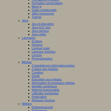
Formation universitaire
Mooc’s
Outils collaboratifs
Sites ressources
Tutorat
Jeux
Jeu et éducation
Jeux 4/12 ans
Jeux sérieux
Jeux vidéo
Langages
Ecriture
Humour
Langue orale
Langues vivantes
Lecture
Programmation
Médias
Compétences informationnelles
Culture des médias
Curation
Droits
Education aux médias
Information et nouveaux médias
Identité numérique
Internet responsable
Littératie numérique
Publication
Réseaux sociaux
Métiers
Entrepreneuriat
Entreprises