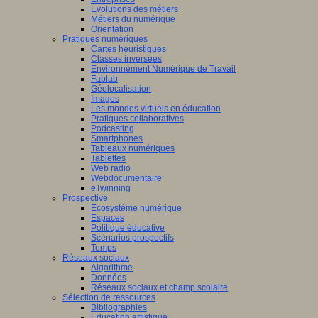
Evolutions des métiers
Métiers du numérique
Orientation
Pratiques numériques
Cartes heuristiques
Classes inversées
Environnement Numérique de Travail
Fablab
Géolocalisation
Images
Les mondes virtuels en éducation
Pratiques collaboratives
Podcasting
Smartphones
Tableaux numériques
Tablettes
Web radio
Webdocumentaire
eTwinning
Prospective
Ecosystème numérique
Espaces
Politique éducative
Scénarios prospectifs
Temps
Réseaux sociaux
Algorithme
Données
Réseaux sociaux et champ scolaire
Sélection de ressources
Bibliographies
Education artistique