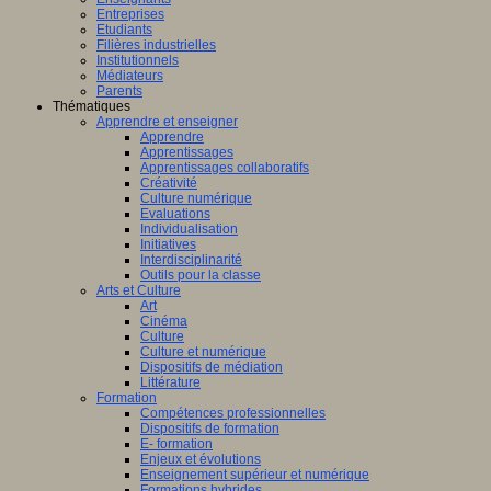
Entreprises
Etudiants
Filières industrielles
Institutionnels
Médiateurs
Parents
Thématiques
Apprendre et enseigner
Apprendre
Apprentissages
Apprentissages collaboratifs
Créativité
Culture numérique
Evaluations
Individualisation
Initiatives
Interdisciplinarité
Outils pour la classe
Arts et Culture
Art
Cinéma
Culture
Culture et numérique
Dispositifs de médiation
Littérature
Formation
Compétences professionnelles
Dispositifs de formation
E- formation
Enjeux et évolutions
Enseignement supérieur et numérique
Formations hybrides