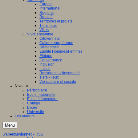
Europe
International
Régions
Ruralité
Territoires et projets
Tiers lieux
Villes
Vivre ensemble
Citoyenneté
Culture européenne
Démocratie
Egalité Hommes/Femmes
Ethique
Gouvernance
Inclusion
Laïcité
Ressources citoyenneté
Tiers - lieux
Vie scolaire et sociale
Niveaux
Périscolaire
Ecole maternelle
Ecole élémentaire
Collège
Lycée
Université
Les auteurs
Menu
S'abonner à ce flux RSS
S'informer