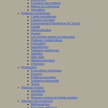
Evolutions des métiers
Métiers du numérique
Orientation
Pratiques numériques
Cartes heuristiques
Classes inversées
Environnement Numérique de Travail
Fablab
Géolocalisation
Images
Les mondes virtuels en éducation
Pratiques collaboratives
Podcasting
Smartphones
Tableaux numériques
Tablettes
Web radio
Webdocumentaire
eTwinning
Prospective
Ecosystème numérique
Espaces
Politique éducative
Scénarios prospectifs
Temps
Réseaux sociaux
Algorithme
Données
Réseaux sociaux et champ scolaire
Sélection de ressources
Bibliographies
Education artistique