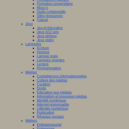
Formation universitaire
Mooc’s
Outils collaboratifs
Sites ressources
Tutorat
Jeux
Jeu et éducation
Jeux 4/12 ans
Jeux sérieux
Jeux vidéo
Langages
Ecriture
Humour
Langue orale
Langues vivantes
Lecture
Programmation
Médias
Compétences informationnelles
Culture des médias
Curation
Droits
Education aux médias
Information et nouveaux médias
Identité numérique
Internet responsable
Littératie numérique
Publication
Réseaux sociaux
Métiers
Entrepreneuriat
Entreprises