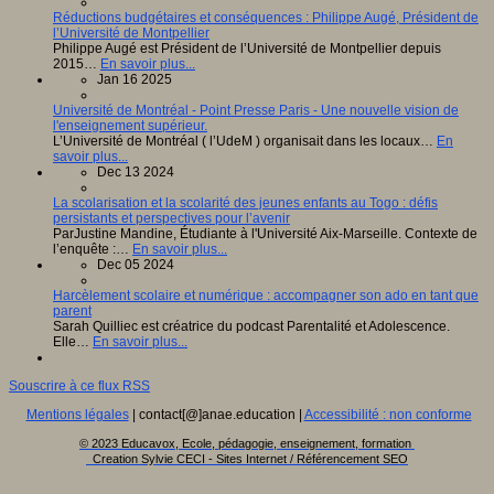
Réductions budgétaires et conséquences : Philippe Augé, Président de
l’Université de Montpellier
Philippe Augé est Président de l’Université de Montpellier depuis
2015…
En savoir plus...
Jan 16 2025
Université de Montréal - Point Presse Paris - Une nouvelle vision de
l'enseignement supérieur.
L’Université de Montréal ( l’UdeM ) organisait dans les locaux…
En
savoir plus...
Dec 13 2024
La scolarisation et la scolarité des jeunes enfants au Togo : défis
persistants et perspectives pour l’avenir
ParJustine Mandine, Étudiante à l'Université Aix-Marseille. Contexte de
l’enquête :…
En savoir plus...
Dec 05 2024
Harcèlement scolaire et numérique : accompagner son ado en tant que
parent
Sarah Quilliec est créatrice du podcast Parentalité et Adolescence.
Elle…
En savoir plus...
Souscrire à ce flux RSS
Mentions légales
| contact[@]anae.education |
Accessibilité : non conforme
© 2023 Educavox, Ecole, pédagogie, enseignement, formation
Creation Sylvie CECI - Sites Internet / Référencement SEO