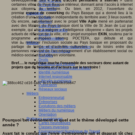
développement des «
Point d’accès permanent à internet
» dans
Jeux 4/12 ans
certaines villes du Pays Basque intérieur, donnant ainsi l’accès à internet
Jeux sérieux
aux citoyens du territoire. Ou bien, en 2012, l’ouverture du
Jeux vidéo
premier
espace de coworking
du Pays Basque qui a donné lieu à la
Langages
création d’une association indépendante du territoire avec 3 lieux ouverts.
Ecriture
Ou encore, actuellement avec le projet
Ville Agile
mené en partenariat
Humour
avec des Mairies du Pays basque dont la Ville de St Jean de Luz par
Langue orale
exemple, qui vise à intégrer « l’intelligence citoyenne » dans les projets
Langues vivantes
actuels de réflexion de la ville, et le projet européen
EKIN
, soutenu par le
Lecture
programme européen Interreg POCTEFA, qui débute et qui
Programmation
vise à renforcer l’inclusion sociale au Pays basque en proposant du
Médias
partage de temps et d’activités culturelles ou de loisirs entre des
Compétences informationnelles
personnes relevant de l’accompagnement d’un établissement social ou
Culture des médias
médico-social et tout citoyen volontaire.
Curation
Droits
Bref…. le numérique touche l’ensemble des secteurs donc autant de
Education aux médias
projets que de besoins et d’acteurs sur le territoire !
Information et nouveaux médias
Identité numérique
Internet responsable
Littératie numérique
Publication
Réseaux sociaux
Métiers
Entrepreneuriat
Entreprises
Evolutions des métiers
Métiers du numérique
Orientation
Pratiques numériques
Pourquoi cet événement et quel est le thème développé cette
Cartes heuristiques
année ?
Classes inversées
Environnement Numérique de Travail
Ayant fait le constat que l’envie d’entreprendre nait et disparait tôt chez