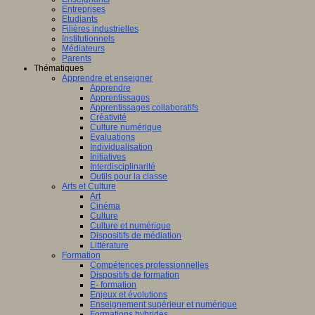
Entreprises
Etudiants
Filières industrielles
Institutionnels
Médiateurs
Parents
Thématiques
Apprendre et enseigner
Apprendre
Apprentissages
Apprentissages collaboratifs
Créativité
Culture numérique
Evaluations
Individualisation
Initiatives
Interdisciplinarité
Outils pour la classe
Arts et Culture
Art
Cinéma
Culture
Culture et numérique
Dispositifs de médiation
Littérature
Formation
Compétences professionnelles
Dispositifs de formation
E- formation
Enjeux et évolutions
Enseignement supérieur et numérique
Formations hybrides