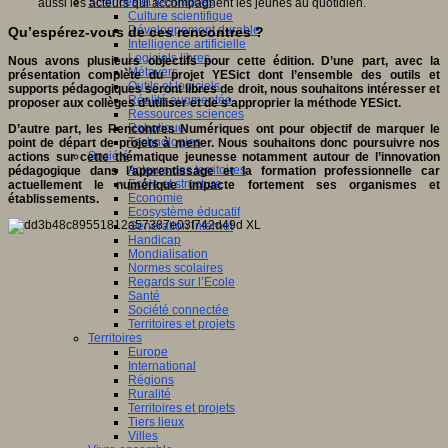
Sciences et techniques
aussi les acteurs qui accompagnent les jeunes au quotidien.
Culture scientifique
Développement durable
Qu’espérez-vous de ces rencontres ?
Intelligence artificielle
Logiciels libres
Nous avons plusieurs objectifs pour cette édition. D’une part, avec la
Métavers
présentation complète du projet YESict dont l’ensemble des outils et
Outils et logiciels
supports pédagogiques seront libres de droit, nous souhaitons intéresser et
Réalité augmentée
proposer aux collèges d’utiliser et de s’approprier la méthode YESict.
Ressources sciences
Robotique
D’autre part, les Rencontres Numériques ont pour objectif de marquer le
Technologies
point de départ de projets à mener. Nous souhaitons donc poursuivre nos
Société
actions sur cette thématique jeunesse notamment autour de l’innovation
Acteurs des territoires
pédagogique dans l’apprentissage et la formation professionnelle car
Ecole et structure
actuellement le numérique impacte fortement ses organismes et
Economie
établissements.
Ecosystème éducatif
Génération internet
Handicap
Mondialisation
Normes scolaires
Regards sur l’Ecole
Santé
Société connectée
Territoires et projets
Territoires
Europe
International
Régions
Ruralité
Territoires et projets
Tiers lieux
Villes