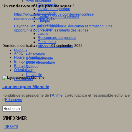
Vivre ensemble
Citoyenneté
Un rendez-vous à ne pas manquer !
Culture européenne
Démocratie
https://www.antic-paysbasque.com/les-rencontres-
Egalité Hommes/Femmes
numeriques/edition-2018/
Ethique
Gouvernance
Bayonne, le 5 juillet : Numérique, éducation et formation : une
Inclusion
opportunité pour révéler les talents des jeunes.
Laïcité
Ressources citoyenneté
Tiers - lieux
Dernière modification le jeudi, 01 septembre 2022
Vie scolaire et sociale
Niveaux
Antic
,
Périscolaire
NouvelleAquitaine
,
Ecole maternelle
Entrepreneuriat
,
Ecole élémentaire
Entreprises
,
Collège
Orientation
,
Lycée
Université
Les auteurs
Laurissergues Michelle
Fondatrice et présidente de l’
An@é
, co-fondatrice et responsable éditoriale
d'
Educavox
.
S'INFORMER
-
DEBATS