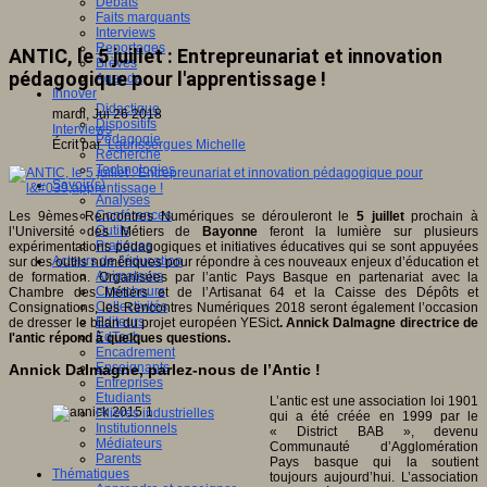
Débats
Faits marquants
Interviews
Reportages
ANTIC, le 5 juillet : Entrepreunariat et innovation
Brèves
pédagogique pour l'apprentissage !
Agenda
Innover
Didactique
mardi, Jui 26 2018
Dispositifs
Interviews
Pédagogie
Écrit par
Laurissergues Michelle
Recherche
Technologies
Savoir(s)
Analyses
Conférences
Les 9èmes Rencontres Numériques se dérouleront le
5 juillet
prochain à
Outils
l’Université des Métiers de
Bayonne
feront la lumière sur plusieurs
Pratiques
expérimentations pédagogiques et initiatives éducatives qui se sont appuyées
Acteurs de l'éducation
sur des outils numériques pour répondre à ces nouveaux enjeux d’éducation et
Animateurs
de formation. Organisées par l’antic Pays Basque en partenariat avec la
Chercheurs
Chambre des Métiers et de l’Artisanat 64 et la Caisse des Dépôts et
Collectivités
Consignations, les Rencontres Numériques 2018 seront également l’occasion
Editeurs
de dresser le bilan du projet européen YESict
.
Annick Dalmagne directrice de
EdTech
l'antic répond à quelques questions.
Encadrement
Enseignants
Annick Dalmagne, parlez-nous de l’Antic !
Entreprises
Etudiants
L’antic est une association loi 1901
Filières industrielles
qui a été créée en 1999 par le
Institutionnels
« District BAB », devenu
Médiateurs
Communauté d’Agglomération
Parents
Pays basque qui la soutient
Thématiques
toujours aujourd’hui. L’association