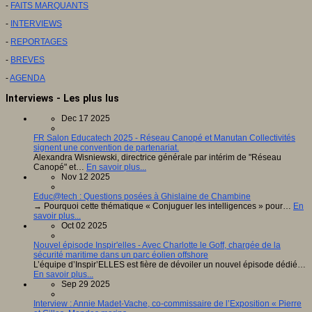
-
FAITS MARQUANTS
-
INTERVIEWS
-
REPORTAGES
-
BREVES
-
AGENDA
Interviews - Les plus lus
Dec 17 2025
FR Salon Educatech 2025 - Réseau Canopé et Manutan Collectivités
signent une convention de partenariat.
Alexandra Wisniewski, directrice générale par intérim de "Réseau
Canopé" et…
En savoir plus...
Nov 12 2025
Educ@tech : Questions posées à Ghislaine de Chambine
→ Pourquoi cette thématique « Conjuguer les intelligences » pour…
En
savoir plus...
Oct 02 2025
Nouvel épisode Inspir'elles - Avec Charlotte le Goff, chargée de la
sécurité maritime dans un parc éolien offshore
L’équipe d’Inspir’ELLES est fière de dévoiler un nouvel épisode dédié…
En savoir plus...
Sep 29 2025
Interview : Annie Madet-Vache, co-commissaire de l’Exposition « Pierre