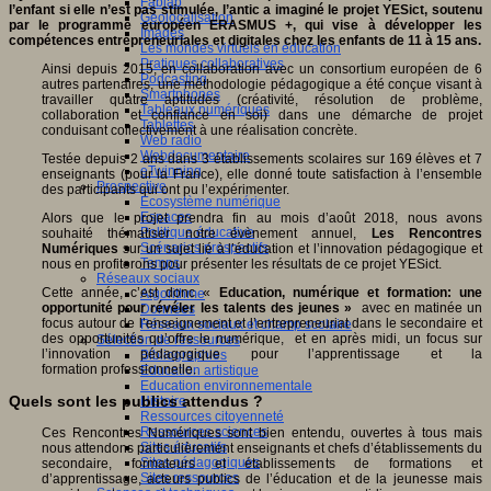
Fablab
l’enfant si elle n’est pas stimulée, l’antic a imaginé le projet YESict, soutenu
Géolocalisation
par le programme européen ERASMUS +, qui vise à développer les
Images
compétences entrepreneuriales et digitales chez les enfants de 11 à 15 ans.
Les mondes virtuels en éducation
Pratiques collaboratives
Ainsi depuis 2015, en collaboration avec un consortium européen de 6
Podcasting
autres partenaires, une méthodologie pédagogique a été conçue visant à
Smartphones
travailler quatre aptitudes (créativité, résolution de problème,
Tableaux numériques
collaboration et confiance en soi) dans une démarche de projet
Tablettes
conduisant collectivement à une réalisation concrète.
Web radio
Webdocumentaire
Testée depuis 2 ans dans 3 établissements scolaires sur 169 élèves et 7
eTwinning
enseignants (pour la France), elle donné toute satisfaction à l’ensemble
Prospective
des participants qui ont pu l’expérimenter.
Ecosystème numérique
Espaces
Alors que le projet prendra fin au mois d’août 2018, nous avons
Politique éducative
souhaité thématiser notre évènement annuel,
Les Rencontres
Scénarios prospectifs
Numériques
sur un sujet lié à l’éducation et l’innovation pédagogique et
Temps
nous en profiterons pour présenter les résultats de ce projet YESict.
Réseaux sociaux
Cette année, c’est donc «
Education, numérique et formation: une
Algorithme
opportunité pour révéler les talents des jeunes »
avec en matinée un
Données
focus autour de l’enseignement et l’entrepreneuriat dans le secondaire et
Réseaux sociaux et champ scolaire
des opportunités qu’offre le numérique, et en après midi, un focus sur
Sélection de ressources
l’innovation pédagogique pour l’apprentissage et la
Bibliographies
formation professionnelle.
Education artistique
Education environnementale
Quels sont les publics attendus ?
Histoire
Ressources citoyenneté
Ressources sciences
Ces Rencontres Numériques sont bien entendu, ouvertes à tous mais
Sites éducatifs
nous attendons particulièrement enseignants et chefs d’établissements du
Sites pédagogiques
secondaire, formateurs et établissements de formations et
Sites ressources
d’apprentissage, acteurs publics de l’éducation et de la jeunesse mais