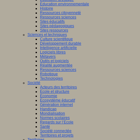
Education environnementale
Histoire
Ressources citoyenneté
Ressources sciences
Sites éducatifs
Sites pédagogiques
Sites ressources
Sciences et techniques
Culture scientifique
Développement durable
Intelligence artificielle
Logiciels libres
Métavers
Outils et logiciels
Réalité augmentée
Ressources sciences
Robotique
Technologies
Société
Acteurs des territoires
Ecole et structure
Economie
Ecosystème éducatif
Génération internet
Handicap
Mondialisation
Normes scolaires
Regards sur l’Ecole
Santé
Société connectée
Territoires et projets
Territoires