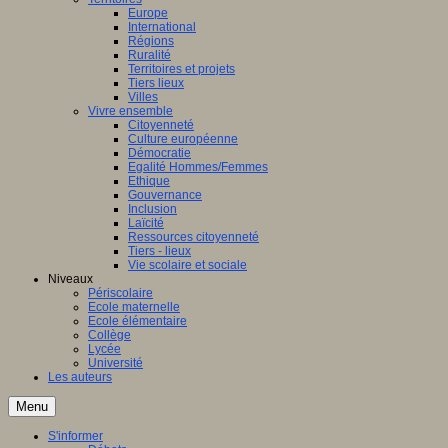
Europe
International
Régions
Ruralité
Territoires et projets
Tiers lieux
Villes
Vivre ensemble
Citoyenneté
Culture européenne
Démocratie
Egalité Hommes/Femmes
Ethique
Gouvernance
Inclusion
Laïcité
Ressources citoyenneté
Tiers - lieux
Vie scolaire et sociale
Niveaux
Périscolaire
Ecole maternelle
Ecole élémentaire
Collège
Lycée
Université
Les auteurs
Menu
S'informer