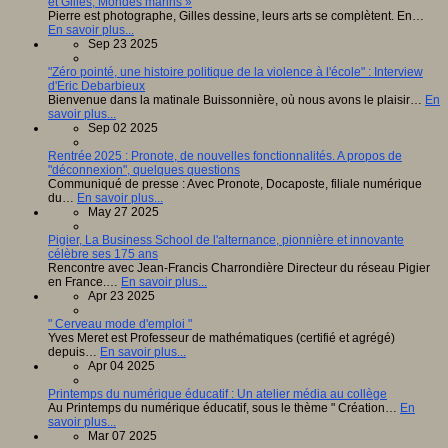
et Gilles, Mondes marins »
Pierre est photographe, Gilles dessine, leurs arts se complètent. En…
En savoir plus...
Sep 23 2025
"Zéro pointé, une histoire politique de la violence à l'école" : Interview
d'Eric Debarbieux
Bienvenue dans la matinale Buissonnière, où nous avons le plaisir…
En
savoir plus...
Sep 02 2025
Rentrée 2025 : Pronote, de nouvelles fonctionnalités. A propos de
"déconnexion", quelques questions
Communiqué de presse : Avec Pronote, Docaposte, filiale numérique
du…
En savoir plus...
May 27 2025
Pigier, La Business School de l'alternance, pionnière et innovante
célèbre ses 175 ans
Rencontre avec Jean-Francis Charrondière Directeur du réseau Pigier
en France.…
En savoir plus...
Apr 23 2025
" Cerveau mode d'emploi "
Yves Meret est Professeur de mathématiques (certifié et agrégé)
depuis…
En savoir plus...
Apr 04 2025
Printemps du numérique éducatif : Un atelier média au collège
Au Printemps du numérique éducatif, sous le thème " Création…
En
savoir plus...
Mar 07 2025