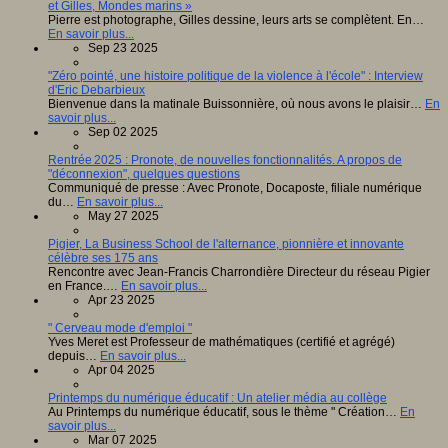
et Gilles, Mondes marins »
Pierre est photographe, Gilles dessine, leurs arts se complètent. En…
En savoir plus...
Sep 23 2025
"Zéro pointé, une histoire politique de la violence à l'école" : Interview
d'Eric Debarbieux
Bienvenue dans la matinale Buissonnière, où nous avons le plaisir…
En
savoir plus...
Sep 02 2025
Rentrée 2025 : Pronote, de nouvelles fonctionnalités. A propos de
"déconnexion", quelques questions
Communiqué de presse : Avec Pronote, Docaposte, filiale numérique
du…
En savoir plus...
May 27 2025
Pigier, La Business School de l'alternance, pionnière et innovante
célèbre ses 175 ans
Rencontre avec Jean-Francis Charrondière Directeur du réseau Pigier
en France.…
En savoir plus...
Apr 23 2025
" Cerveau mode d'emploi "
Yves Meret est Professeur de mathématiques (certifié et agrégé)
depuis…
En savoir plus...
Apr 04 2025
Printemps du numérique éducatif : Un atelier média au collège
Au Printemps du numérique éducatif, sous le thème " Création…
En
savoir plus...
Mar 07 2025