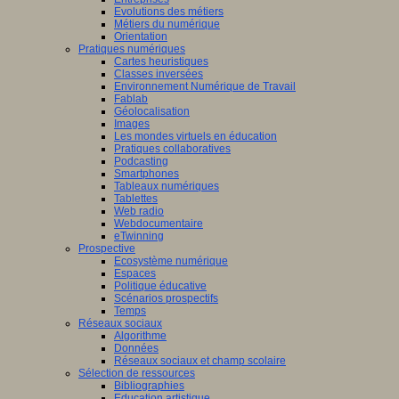
Evolutions des métiers
Métiers du numérique
Orientation
Pratiques numériques
Cartes heuristiques
Classes inversées
Environnement Numérique de Travail
Fablab
Géolocalisation
Images
Les mondes virtuels en éducation
Pratiques collaboratives
Podcasting
Smartphones
Tableaux numériques
Tablettes
Web radio
Webdocumentaire
eTwinning
Prospective
Ecosystème numérique
Espaces
Politique éducative
Scénarios prospectifs
Temps
Réseaux sociaux
Algorithme
Données
Réseaux sociaux et champ scolaire
Sélection de ressources
Bibliographies
Education artistique