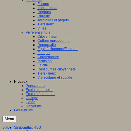
Europe
International
Régions
Ruralité
Territoires et projets
Tiers lieux
Villes
Vivre ensemble
Citoyenneté
Culture européenne
Démocratie
Egalité Hommes/Femmes
Ethique
Gouvernance
Inclusion
Laïcité
Ressources citoyenneté
Tiers - lieux
Vie scolaire et sociale
Niveaux
Périscolaire
Ecole maternelle
Ecole élémentaire
Collège
Lycée
Université
Les auteurs
Menu
S'abonner à ce flux RSS
S'informer