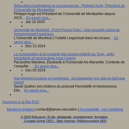
Réductions budgétaires et conséquences : Philippe Augé, Président de
l’Université de Montpellier
Philippe Augé est Président de l’Université de Montpellier depuis
2015…
En savoir plus...
Jan 16 2025
Université de Montréal - Point Presse Paris - Une nouvelle vision de
l'enseignement supérieur.
L’Université de Montréal ( l’UdeM ) organisait dans les locaux…
En
savoir plus...
Dec 13 2024
La scolarisation et la scolarité des jeunes enfants au Togo : défis
persistants et perspectives pour l’avenir
ParJustine Mandine, Étudiante à l'Université Aix-Marseille. Contexte de
l’enquête :…
En savoir plus...
Dec 05 2024
Harcèlement scolaire et numérique : accompagner son ado en tant que
parent
Sarah Quilliec est créatrice du podcast Parentalité et Adolescence.
Elle…
En savoir plus...
Souscrire à ce flux RSS
Mentions légales
| contact[@]anae.education |
Accessibilité : non conforme
© 2023 Educavox, Ecole, pédagogie, enseignement, formation
Creation Sylvie CECI - Sites Internet / Référencement SEO