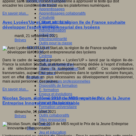
Apprendre et enseigner
appeler, sans succès, l’Union Européenne à approuver le texte qui doit
Apprendre
encadrer les conditions de travail via les plateformes numériques.
Apprentissages
Apprentissages collaboratifs
En savoir plus...
Créativité
Culture numérique
Avec Lycées'Up et StarLab, la région Ile de France souhaite
Evaluations
développer l'esprit entrepreneurial des lycéens
Individualisation
Initiatives
mardi, 21 septembre 2021
Interdisciplinarité
Brèves
Outils pour la classe
Arts et Culture
Art
Cinéma
Culture
Dans le cadre de l’appel à projets « Lycées’UP » lancé par la région Ile-de-
Culture et numérique
France la solution Startlab, plateforme d’e-learning dédiée à l’esprit d’initiative,
Dispositifs de médiation
a été sélectionnée dans la catégorie “Soft skills”. Ces compétences
Littérature
transversales, aujourd’hui peu développées dans le système scolaire français,
Formation
sont en effet de plus en plus nécessaires au développement professionnel,
Compétences professionnelles
mais aussi personnel, des jeunes.
Dispositifs de formation
En savoir plus...
E- formation
Enjeux et évolutions
Nicolas Soum, diplômé 2018 de MBS reçoit le Prix de la Jeune
Enseignement supérieur et numérique
Formations hybrides
Entreprise Innovante et Responsable
Formation universitaire
Mooc’s
dimanche, 18 juillet 2021
Outils collaboratifs
Brèves
Sites ressources
Tutorat
Jeux
Jeu et éducation