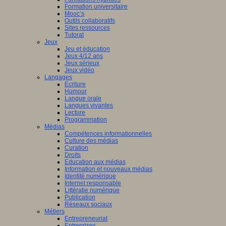
Formation universitaire
Mooc’s
Outils collaboratifs
Sites ressources
Tutorat
Jeux
Jeu et éducation
Jeux 4/12 ans
Jeux sérieux
Jeux vidéo
Langages
Ecriture
Humour
Langue orale
Langues vivantes
Lecture
Programmation
Médias
Compétences informationnelles
Culture des médias
Curation
Droits
Education aux médias
Information et nouveaux médias
Identité numérique
Internet responsable
Littératie numérique
Publication
Réseaux sociaux
Métiers
Entrepreneuriat
Entreprises