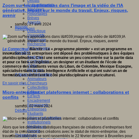
Débats
Faits marquants
Zoom sur les applications dans l'image et la vidéo de l'IA
Interviews
générative. Impact sur le monde du travail. Enjeux, risques,
Reportages
avenir
Brèves
Agenda
samedi, 27 avril 2024
Innover
Reportages
Didactique
Dispositifs
Pédagogie
Recherche
Technologies
Le Connecteur
Biarritz
: Le «
programme pionnier
» est un programme en
Savoir(s)
innovation où 11 entreprises ont déposé des problématiques à des équipes
Analyses
pluridisciplinaires. C’est une semaine un peu concentrée sur la partie data
Conférences
et pour ce faire un ingénieur, un designer et un étudiant de l'école de
Outils
commerce des étudiants venus du Liban, de Colombie, Mexique Espagne,
Pratiques
spécialisés dans la data Intelligence Artificielle et qui ont suivi un an de
Acteurs de l'éducation
formation, en renforcent le côté pluridisciplinaire et pluriculturel.
Animateurs
Chercheurs
En savoir plus...
Collectivités
Editeurs
Micro-entreprises et plateformes internet : collaborations et
EdTech
conflits
Encadrement
Enseignants
samedi, 02 mars 2024
Entreprises
Débats
Etudiants
Filières industrielles
Institutionnels
Médiateurs
Alors que les dernières statistiques françaises de créations d’entreprises font
Parents
état de la croissance des créations avec le statut de micro-entreprise, des
Thématiques
travailleurs ubérisés se sont rassemblés le 22 février dernier à Bruxelles pour