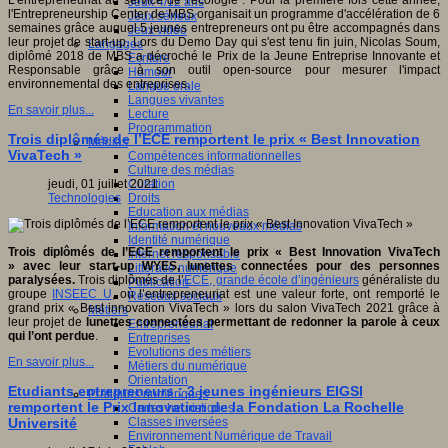
L'entrepreneuriat au service de l'écologie : Pour la première fois cette année,
Jeux 4/12 ans
l'Entrepreneurship Center de MBS organisait un programme d'accélération de 6
Jeux sérieux
semaines grâce auquel 5 jeunes entrepreneurs ont pu être accompagnés dans
Jeux vidéo
leur projet de start-up. Lors du Demo Day qui s'est tenu fin juin, Nicolas Soum,
Langages
diplômé 2018 de MBS a décroché le Prix de la Jeune Entreprise Innovante et
Ecriture
Responsable grâce à son outil open-source pour mesurer l'impact
Humour
environnemental des entreprises.
Langue orale
Langues vivantes
En savoir plus...
Lecture
Programmation
Trois diplômés de l’ECE remportent le prix « Best Innovation
Médias
VivaTech »
Compétences informationnelles
Culture des médias
Curation
jeudi, 01 juillet 2021
Droits
Technologies
Education aux médias
Information et nouveaux médias
Identité numérique
Trois diplômés de l’ECE remportent le prix « Best Innovation VivaTech
Internet responsable
» avec leur start-up WYES, lunettes connectées pour des personnes
Littératie numérique
paralysées.
Trois diplômés de l’
ECE, grande école d’ingénieurs
généraliste du
Publication
groupe
INSEEC U
, où l’entrepreneuriat est une valeur forte, ont remporté le
Réseaux sociaux
grand prix « Best innovation VivaTech » lors du salon VivaTech 2021 grâce à
Métiers
leur projet de
lunettes connectées permettant de redonner la parole à ceux
Entrepreneuriat
qui l’ont perdue
.
Entreprises
Evolutions des métiers
En savoir plus...
Métiers du numérique
Orientation
Etudiants entrepreneurs : 3 jeunes ingénieurs EIGSI
Pratiques numériques
remportent le Prix Innovation de la Fondation La Rochelle
Cartes heuristiques
Classes inversées
Université
Environnement Numérique de Travail