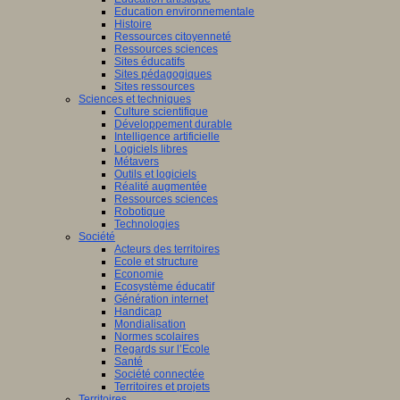
Education environnementale
Histoire
Ressources citoyenneté
Ressources sciences
Sites éducatifs
Sites pédagogiques
Sites ressources
Sciences et techniques
Culture scientifique
Développement durable
Intelligence artificielle
Logiciels libres
Métavers
Outils et logiciels
Réalité augmentée
Ressources sciences
Robotique
Technologies
Société
Acteurs des territoires
Ecole et structure
Economie
Ecosystème éducatif
Génération internet
Handicap
Mondialisation
Normes scolaires
Regards sur l’Ecole
Santé
Société connectée
Territoires et projets
Territoires