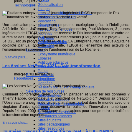
Fablab
jeudi, 17 juin 2021
Géolocalisation
Technologies
Images
Les mondes virtuels en éducation
Pratiques collaboratives
Podcasting
Une application pour réduire son empreinte écologique grâce à l’Intelligence
Smartphones
Artificielle. Yann Jaffrennou, Tony Demeulemeester, Paul Molusson, 3 jeunes
Tableaux numériques
ingénieurs de l’EIGSI, viennent de recevoir le Prix Innovation dans le cadre de
Tablettes
la remise des Diplômes Étudiants-Entrepreneurs (D2E) pour leur projet « Eli ».
Web radio
Le D2E est un programme du PEPITE ECA Entrepreneuriat Campus Aquitaine
Webdocumentaire
co-piloté par La Rochelle Université, l’EIGSI et l’ensemble des acteurs de
eTwinning
l’enseignement supérieur de l’agglomération de La Rochelle.
Prospective
Ecosystème numérique
En savoir plus...
Espaces
Politique éducative
Les Assises NetExplo 2021 : Data transformation
Scénarios prospectifs
Temps
mercredi, 03 février 2021
Réseaux sociaux
Reportages
Algorithme
Données
Réseaux sociaux et champ scolaire
Sélection de ressources
Comment comprendre, gérer, contrôler, partager et valoriser les données ?
Bibliographies
Thierry Happe, co-fondateur et président de NetExplo : " Depuis sa création
Education artistique
l’Observatoire a permis de capter, d’analyser partout dans le monde avec une
Education environnementale
vingtaine d’universités pour découvrir la réalité de l’innovation numérique :
Histoire
Depuis 14 ans, 2000 à 2500 innovations captées pour comprendre la réalité de
Ressources citoyenneté
la transformation numérique."
Ressources sciences
Sites éducatifs
En savoir plus...
Sites pédagogiques
Sites ressources
Journées "Osons Entreprendre by PeeL" à l'IAE NANCY