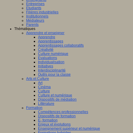
Entreprises
Etudiants
Filières industrielles
Institutionnels
Médiateurs
Parents
Thématiques
Apprendre et enseigner
Apprendre
Apprentissages
Apprentissages collaboratifs
Créativité
Culture numérique
Evaluations
Individualisation
Initiatives
Interdisciplinarité
Outils pour la classe
Arts et Culture
Art
Cinéma
Culture
Culture et numérique
Dispositifs de médiation
Littérature
Formation
Compétences professionnelles
Dispositifs de formation
E- formation
Enjeux et évolutions
Enseignement supérieur et numérique
Formations hybrides