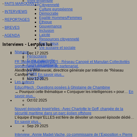
Vivre ensemble
-
FAITS MARQUANTS
Citoyenneté
Culture européenne
-
INTERVIEWS
Démocratie
Egalité Hommes/Femmes
-
REPORTAGES
Ethique
Gouvernance
-
BREVES
Inclusion
Laïcité
-
AGENDA
Ressources citoyenneté
Tiers - lieux
Interviews - Les plus lus
Vie scolaire et sociale
Niveaux
Dec 17 2025
Périscolaire
Ecole maternelle
FR Salon Educatech 2025 - Réseau Canopé et Manutan Collectivités
Ecole élémentaire
signent une convention de partenariat.
Collège
Alexandra Wisniewski, directrice générale par intérim de "Réseau
Lycée
Canopé" et…
En savoir plus...
Université
Nov 12 2025
Les auteurs
Educ@tech : Questions posées à Ghislaine de Chambine
→ Pourquoi cette thématique « Conjuguer les intelligences » pour…
En
savoir plus...
Oct 02 2025
Nouvel épisode Inspir'elles - Avec Charlotte le Goff, chargée de la
sécurité maritime dans un parc éolien offshore
L’équipe d’Inspir’ELLES est fière de dévoiler un nouvel épisode dédié…
En savoir plus...
Sep 29 2025
Interview : Annie Madet-Vache, co-commissaire de l’Exposition « Pierre