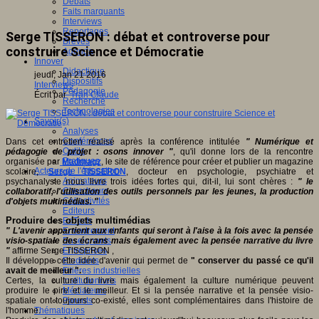
Débats
Faits marquants
Interviews
Reportages
Serge TISSERON : débat et controverse pour
Brèves
construire Science et Démocratie
Agenda
Innover
Didactique
jeudi, Jan 21 2016
Dispositifs
Interviews
Pédagogie
Écrit par
Tran Claude
Recherche
Technologies
Savoir(s)
Analyses
Conférences
Dans cet entretien réalisé après la conférence intitulée
" Numérique et
Outils
pédagogie de projet : osons innover "
, qu'il donne lors de la rencontre
Pratiques
organisée par
Madmagz
, le site de référence pour créer et publier un magazine
Acteurs de l'éducation
scolaire,
Serge TISSERON
, docteur en psychologie, psychiatre et
Animateurs
psychanalyste nous livre trois idées fortes qui, dit-il, lui sont chères :
" le
Chercheurs
collaboratif, l'utilisation des outils personnels par les jeunes, la production
Collectivités
d'objets multimédias. "
Editeurs
Produire des objets multimédias
EdTech
" L'avenir appartient aux enfants qui seront à l'aise à la fois avec la pensée
Encadrement
visio-spatiale des écrans mais également avec la pensée narrative du livre
Enseignants
"
affirme Serge TISSERON ,
Entreprises
Il développe cette idée d'avenir qui permet de
" conserver du passé ce qu'il
Etudiants
avait de meilleur ".
Filières industrielles
Certes, la culture du livre mais également la culture numérique peuvent
Institutionnels
produire le pire et le meilleur. Et si la pensée narrative et la pensée visio-
Médiateurs
spatiale ont toujours co-existé, elles sont complémentaires dans l'histoire de
Parents
l'homme.
Thématiques