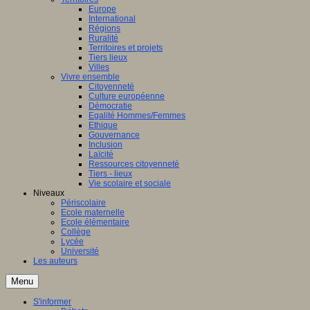
Europe
International
Régions
Ruralité
Territoires et projets
Tiers lieux
Villes
Vivre ensemble
Citoyenneté
Culture européenne
Démocratie
Egalité Hommes/Femmes
Ethique
Gouvernance
Inclusion
Laïcité
Ressources citoyenneté
Tiers - lieux
Vie scolaire et sociale
Niveaux
Périscolaire
Ecole maternelle
Ecole élémentaire
Collège
Lycée
Université
Les auteurs
Menu
S'informer