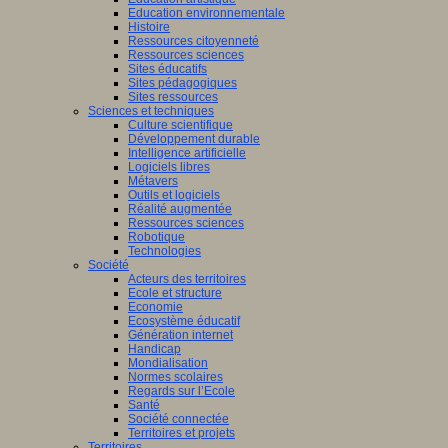
Education environnementale
Histoire
Ressources citoyenneté
Ressources sciences
Sites éducatifs
Sites pédagogiques
Sites ressources
Sciences et techniques
Culture scientifique
Développement durable
Intelligence artificielle
Logiciels libres
Métavers
Outils et logiciels
Réalité augmentée
Ressources sciences
Robotique
Technologies
Société
Acteurs des territoires
Ecole et structure
Economie
Ecosystème éducatif
Génération internet
Handicap
Mondialisation
Normes scolaires
Regards sur l’Ecole
Santé
Société connectée
Territoires et projets
Territoires