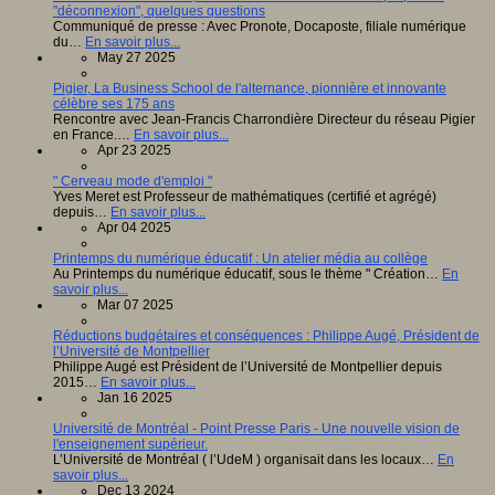
"déconnexion", quelques questions
Communiqué de presse : Avec Pronote, Docaposte, filiale numérique
du…
En savoir plus...
May 27 2025
Pigier, La Business School de l'alternance, pionnière et innovante
célèbre ses 175 ans
Rencontre avec Jean-Francis Charrondière Directeur du réseau Pigier
en France.…
En savoir plus...
Apr 23 2025
" Cerveau mode d'emploi "
Yves Meret est Professeur de mathématiques (certifié et agrégé)
depuis…
En savoir plus...
Apr 04 2025
Printemps du numérique éducatif : Un atelier média au collège
Au Printemps du numérique éducatif, sous le thème " Création…
En
savoir plus...
Mar 07 2025
Réductions budgétaires et conséquences : Philippe Augé, Président de
l’Université de Montpellier
Philippe Augé est Président de l’Université de Montpellier depuis
2015…
En savoir plus...
Jan 16 2025
Université de Montréal - Point Presse Paris - Une nouvelle vision de
l'enseignement supérieur.
L’Université de Montréal ( l’UdeM ) organisait dans les locaux…
En
savoir plus...
Dec 13 2024