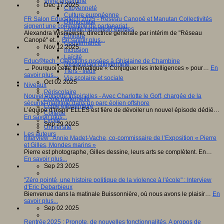
Vivre ensemble
Dec 17 2025
Citoyenneté
Culture européenne
FR Salon Educatech 2025 - Réseau Canopé et Manutan Collectivités
Démocratie
signent une convention de partenariat.
Egalité Hommes/Femmes
Alexandra Wisniewski, directrice générale par intérim de "Réseau
Ethique
Canopé" et…
En savoir plus...
Gouvernance
Nov 12 2025
Inclusion
Laïcité
Educ@tech : Questions posées à Ghislaine de Chambine
Ressources citoyenneté
→ Pourquoi cette thématique « Conjuguer les intelligences » pour…
En
Tiers - lieux
savoir plus...
Vie scolaire et sociale
Oct 02 2025
Niveaux
Périscolaire
Nouvel épisode Inspir'elles - Avec Charlotte le Goff, chargée de la
Ecole maternelle
sécurité maritime dans un parc éolien offshore
Ecole élémentaire
L’équipe d’Inspir’ELLES est fière de dévoiler un nouvel épisode dédié…
Collège
En savoir plus...
Lycée
Sep 29 2025
Université
Les auteurs
Interview : Annie Madet-Vache, co-commissaire de l’Exposition « Pierre
et Gilles, Mondes marins »
Pierre est photographe, Gilles dessine, leurs arts se complètent. En…
En savoir plus...
Sep 23 2025
"Zéro pointé, une histoire politique de la violence à l'école" : Interview
d'Eric Debarbieux
Bienvenue dans la matinale Buissonnière, où nous avons le plaisir…
En
savoir plus...
Sep 02 2025
Rentrée 2025 : Pronote, de nouvelles fonctionnalités. A propos de