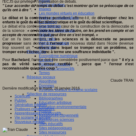
Fablab
l'ECJS qui privilégie l'organisation de débats.
Géolocalisation
" Leur accorder du temps de débat c'est montrer qu'on se préoccupe de ce
Images
qu'ils ont à dire ".
Les mondes virtuels en éducation
Pratiques collaboratives
Le débat et la controverse p
ermettent, affirme-t-il, de
développer chez les
Podcasting
enfants le goût du débat démocratique et le goût du débat scientifique.
Smartphones
Le débat et la controverse sont au cœur de la construction de la démocratie et
Tableaux numériques
de la science :
« on écoute les idées de l'autre, on les prend en compte et on
Tablettes
accepte de reconnaitre que peut être on s'est trompé. »
Web radio
Car on l'a bien compris,
ni les sciences ni la démocratie ne peuvent
Webdocumentaire
progresser
sans donner à
l'erreur
un nouveau statut dans l'école devenue
eTwinning
trop souvent un
" univers dans lequel se tromper est un problème, se
Prospective
tromper est un échec, donc à terme une souffrance individuelle ".
Ecosystème numérique
Pour
Bachelard
, l'erreur doit être considérée positivement parce que
" il n'y a
Espaces
pas de vérité sans erreur rectifiée ", parce que " l'erreur n'est
Politique éducative
reconnaissable qu'après coup ".
Scénarios prospectifs
Temps
Réseaux sociaux
Claude TRAN
Algorithme
Données
Dernière modification le mardi, 26 janvier 2016
Réseaux sociaux et champ scolaire
Sélection de ressources
Sciences
,
Bibliographies
Publier
,
Education artistique
Génération internet
,
Education environnementale
Pratiques collaboratives
,
Histoire
Apprentissages collaboratifs
,
Ressources citoyenneté
Vie scolaire et sociale
,
Ressources sciences
Nouveaux médias
,
Sites éducatifs
Sites pédagogiques
Sites ressources