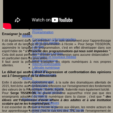
Jeux 4/12 ans
Jeux sérieux
Jeux vidéo
Langages
Ecriture
Humour
Langue orale
Langues vivantes
Lecture
Programmation
Enseigner le code
Médias
Compétences informationnelles
Il dit également dans cet entretien : « je suis absolument pour l'apprentissage
Culture des médias
du code et du langage de programmation à l'école ». Pour Serge TISSERON,
Curation
apprendre le langage de programmation, c'est en effet développer dans son
Droits
esprit l'idée de
" s'affranchir des programmations qui nous sont imposées "
.
Education aux médias
Cela doit aussi permettre " d'éviter une immersion sans aucune distanciation "
Information et nouveaux médias
en particulier dans les jeux vidéo.
Identité numérique
Il faut avoir la possibilité d'adapter les objets numériques à nos propres
Internet responsable
attentes.
Littératie numérique
Publication
Le débat qui assure droit d’expression et confrontation des opinions
Réseaux sociaux
est à l’émergence de la démocratie
Métiers
Entrepreneuriat
Enfin il aborde des propositions qui , à la suite des dramatiques attentats de
Entreprises
2015, font écho aux nombreuses réflexions sur l'enseignement des fondements
Evolutions des métiers
des valeurs de la République : liberté, égalité, fraternité mais également laïcité.
Métiers du numérique
Pour
Serge TISSERON
, le grand problème aujourd'hui n'est pas que des
Orientation
enseignants adoptent ou non le numérique dans la classe ; c'est que
" des
Pratiques numériques
élèves ont l'impression d'avoir affaire à des adultes et à une institution
Cartes heuristiques
scolaire qui ne les comprend pas. "
Classes inversées
Il est essentiel de donner à l'école la parole aux élèves, les rendre acteurs de
Environnement Numérique de Travail
leur apprentissage comme c'est le cas lors des TPE ou de l'enseignement de