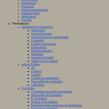
Entreprises
Etudiants
Filières industrielles
Institutionnels
Médiateurs
Parents
Thématiques
Apprendre et enseigner
Apprendre
Apprentissages
Apprentissages collaboratifs
Créativité
Culture numérique
Evaluations
Individualisation
Initiatives
Interdisciplinarité
Outils pour la classe
Arts et Culture
Art
Cinéma
Culture
Culture et numérique
Dispositifs de médiation
Littérature
Formation
Compétences professionnelles
Dispositifs de formation
E- formation
Enjeux et évolutions
Enseignement supérieur et numérique
Formations hybrides