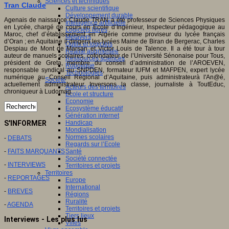
Sciences et techniques
Tran Claude
Culture scientifique
Développement durable
Agenais de naissance Claude TRAN a été professeur de Sciences Physiques
Intelligence artificielle
en Lycée, chargé de cours en Ecole d’Ingénieur, Inspecteur pédagogique au
Logiciels libres
Maroc, chef d’établissement en Algérie comme proviseur du lycée français
Métavers
d’Oran ; en Aquitaine il dirigera les lycées Maine de Biran de Bergerac, Charles
Outils et logiciels
Despiau de Mont de Marsan et Victor Louis de Talence. Il a été tour à tour
Réalité augmentée
auteur de manuels scolaires, cofondateur de l’Université Sénonaise pour Tous,
Ressources sciences
président de Greta, membre du conseil d’administration de l’AROEVEN,
Robotique
responsable syndical au SNPDEN, formateur IUFM et MAFPEN, expert lycée
Technologies
numérique au Conseil Régional d’Aquitaine, puis administrateurà l'An@é,
Société
actuellement administrateur Inversons la classe, journaliste à ToutEduc,
Acteurs des territoires
chroniqueur à Ludomag.
Ecole et structure
Economie
Ecosystème éducatif
Génération internet
S'INFORMER
Handicap
Mondialisation
Normes scolaires
-
DEBATS
Regards sur l’Ecole
-
FAITS MARQUANTS
Santé
Société connectée
-
INTERVIEWS
Territoires et projets
Territoires
-
REPORTAGES
Europe
International
-
BREVES
Régions
Ruralité
-
AGENDA
Territoires et projets
Tiers lieux
Interviews - Les plus lus
Villes