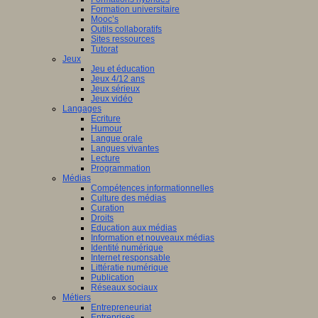
Formation universitaire
Mooc’s
Outils collaboratifs
Sites ressources
Tutorat
Jeux
Jeu et éducation
Jeux 4/12 ans
Jeux sérieux
Jeux vidéo
Langages
Ecriture
Humour
Langue orale
Langues vivantes
Lecture
Programmation
Médias
Compétences informationnelles
Culture des médias
Curation
Droits
Education aux médias
Information et nouveaux médias
Identité numérique
Internet responsable
Littératie numérique
Publication
Réseaux sociaux
Métiers
Entrepreneuriat
Entreprises