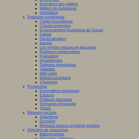
Evolutions des métiers
Métiers du numérique
Orientation
Pratiques numériques
Cartes heuristiques
Classes inversées
Environnement Numérique de Travail
Fablab
Géolocalisation
Images
Les mondes virtuels en éducation
Pratiques collaboratives
Podcasting
Smartphones
Tableaux numériques
Tablettes
Web radio
Webdocumentaire
eTwinning
Prospective
Ecosystème numérique
Espaces
Politique éducative
Scénarios prospectifs
Temps
Réseaux sociaux
Algorithme
Données
Réseaux sociaux et champ scolaire
Sélection de ressources
Bibliographies
Education artistique