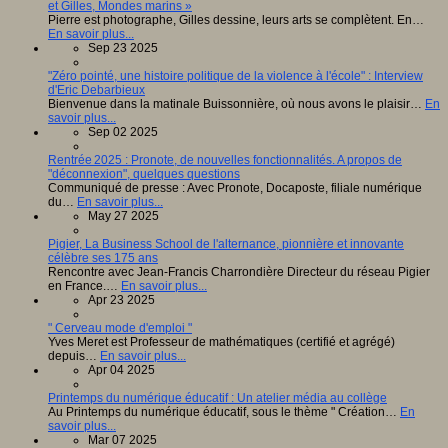
et Gilles, Mondes marins »
Pierre est photographe, Gilles dessine, leurs arts se complètent. En…
En savoir plus...
Sep 23 2025
"Zéro pointé, une histoire politique de la violence à l'école" : Interview
d'Eric Debarbieux
Bienvenue dans la matinale Buissonnière, où nous avons le plaisir…
En
savoir plus...
Sep 02 2025
Rentrée 2025 : Pronote, de nouvelles fonctionnalités. A propos de
"déconnexion", quelques questions
Communiqué de presse : Avec Pronote, Docaposte, filiale numérique
du…
En savoir plus...
May 27 2025
Pigier, La Business School de l'alternance, pionnière et innovante
célèbre ses 175 ans
Rencontre avec Jean-Francis Charrondière Directeur du réseau Pigier
en France.…
En savoir plus...
Apr 23 2025
" Cerveau mode d'emploi "
Yves Meret est Professeur de mathématiques (certifié et agrégé)
depuis…
En savoir plus...
Apr 04 2025
Printemps du numérique éducatif : Un atelier média au collège
Au Printemps du numérique éducatif, sous le thème " Création…
En
savoir plus...
Mar 07 2025