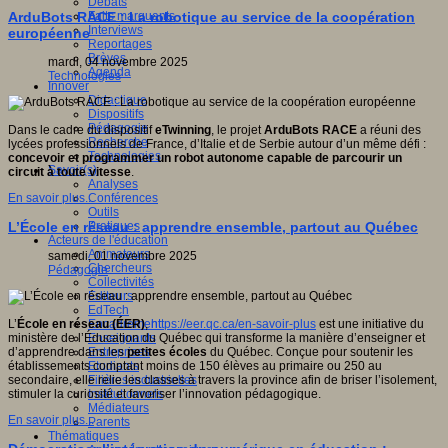
Débats
Faits marquants
ArduBots RACE : La robotique au service de la coopération
Interviews
européenne
Reportages
Brèves
mardi, 04 novembre 2025
Agenda
Technologies
Innover
Didactique
Dispositifs
Pédagogie
Dans le cadre du dispositif
eTwinning
, le projet
ArduBots RACE
a réuni des
Recherche
lycées professionnels de France, d’Italie et de Serbie autour d’un même défi :
Technologies
concevoir et programmer un robot autonome capable de parcourir un
Savoir(s)
circuit à toute vitesse
.
Analyses
Conférences
En savoir plus...
Outils
Pratiques
L’École en réseau : apprendre ensemble, partout au Québec
Acteurs de l'éducation
Animateurs
samedi, 01 novembre 2025
Chercheurs
Pédagogie
Collectivités
Editeurs
EdTech
Encadrement
L’
École en réseau (ÉER)
,
https://eer.qc.ca/en-savoir-plus
est une initiative du
Enseignants
ministère de l’Éducation du Québec qui transforme la manière d’enseigner et
Entreprises
d’apprendre dans les
petites écoles
du Québec. Conçue pour soutenir les
Etudiants
établissements comptant moins de 150 élèves au primaire ou 250 au
Filières industrielles
secondaire, elle relie les classes à travers la province afin de briser l’isolement,
Institutionnels
stimuler la curiosité et favoriser l’innovation pédagogique.
Médiateurs
En savoir plus...
Parents
Thématiques