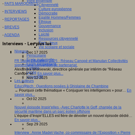
Vivre ensemble
-
FAITS MARQUANTS
Citoyenneté
Culture européenne
-
INTERVIEWS
Démocratie
Egalité Hommes/Femmes
-
REPORTAGES
Ethique
Gouvernance
-
BREVES
Inclusion
Laïcité
-
AGENDA
Ressources citoyenneté
Tiers - lieux
Interviews - Les plus lus
Vie scolaire et sociale
Niveaux
Dec 17 2025
Périscolaire
Ecole maternelle
FR Salon Educatech 2025 - Réseau Canopé et Manutan Collectivités
Ecole élémentaire
signent une convention de partenariat.
Collège
Alexandra Wisniewski, directrice générale par intérim de "Réseau
Lycée
Canopé" et…
En savoir plus...
Université
Nov 12 2025
Les auteurs
Educ@tech : Questions posées à Ghislaine de Chambine
→ Pourquoi cette thématique « Conjuguer les intelligences » pour…
En
savoir plus...
Oct 02 2025
Nouvel épisode Inspir'elles - Avec Charlotte le Goff, chargée de la
sécurité maritime dans un parc éolien offshore
L’équipe d’Inspir’ELLES est fière de dévoiler un nouvel épisode dédié…
En savoir plus...
Sep 29 2025
Interview : Annie Madet-Vache, co-commissaire de l’Exposition « Pierre