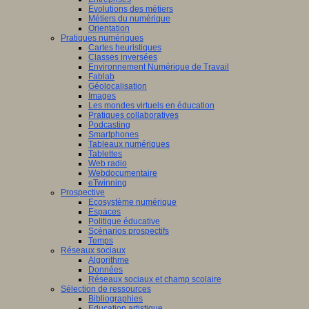
Evolutions des métiers
Métiers du numérique
Orientation
Pratiques numériques
Cartes heuristiques
Classes inversées
Environnement Numérique de Travail
Fablab
Géolocalisation
Images
Les mondes virtuels en éducation
Pratiques collaboratives
Podcasting
Smartphones
Tableaux numériques
Tablettes
Web radio
Webdocumentaire
eTwinning
Prospective
Ecosystème numérique
Espaces
Politique éducative
Scénarios prospectifs
Temps
Réseaux sociaux
Algorithme
Données
Réseaux sociaux et champ scolaire
Sélection de ressources
Bibliographies
Education artistique