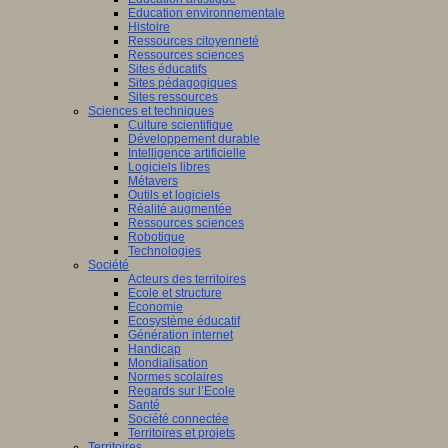
Education environnementale
Histoire
Ressources citoyenneté
Ressources sciences
Sites éducatifs
Sites pédagogiques
Sites ressources
Sciences et techniques
Culture scientifique
Développement durable
Intelligence artificielle
Logiciels libres
Métavers
Outils et logiciels
Réalité augmentée
Ressources sciences
Robotique
Technologies
Société
Acteurs des territoires
Ecole et structure
Economie
Ecosystème éducatif
Génération internet
Handicap
Mondialisation
Normes scolaires
Regards sur l’Ecole
Santé
Société connectée
Territoires et projets
Territoires