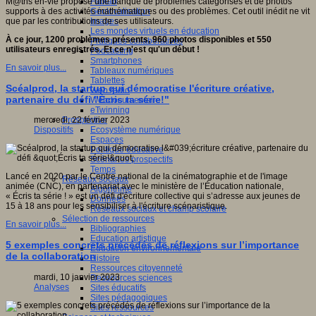
Fablab
M@ths en-vie propose une banque de problèmes catégorisés et de photos
Géolocalisation
supports à des activités mathématiques ou des problèmes. Cet outil inédit ne vit
Images
que par les contributions de ses utilisateurs.
Les mondes virtuels en éducation
À ce jour, 1200 problèmes présents, 960 photos disponibles et 550
Pratiques collaboratives
utilisateurs enregistrés. Et ce n'est qu'un début !
Podcasting
Smartphones
En savoir plus...
Tableaux numériques
Tablettes
Scéalprod, la startup qui démocratise l'écriture créative,
Web radio
partenaire du défi "Écris ta série!"
Webdocumentaire
eTwinning
Prospective
mercredi, 22 février 2023
Ecosystème numérique
Dispositifs
Espaces
Politique éducative
Scénarios prospectifs
Temps
Lancé en 2020 par le Centre national de la cinématographie et de l'image
Réseaux sociaux
animée (CNC), en partenariat avec le ministère de l’Éducation nationale,
Algorithme
« Écris ta série ! » est un défi d'écriture collective qui s’adresse aux jeunes de
Données
15 à 18 ans pour les sensibiliser à l'écriture scénaristique.
Réseaux sociaux et champ scolaire
Sélection de ressources
En savoir plus...
Bibliographies
Education artistique
5 exemples concrets précédés de réflexions sur l’importance
Education environnementale
de la collaboration
Histoire
Ressources citoyenneté
mardi, 10 janvier 2023
Ressources sciences
Analyses
Sites éducatifs
Sites pédagogiques
Sites ressources