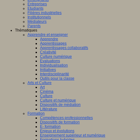
Entreprises
Etudiants
Filières industrielles
Institutionnels
Médiateurs
Parents
Thématiques
Apprendre et enseigner
Apprendre
Apprentissages
Apprentissages collaboratifs
Créativité
Culture numérique
Evaluations
Individualisation
Initiatives
Interdisciplinarité
Outils pour la classe
Arts et Culture
Art
Cinéma
Culture
Culture et numérique
Dispositifs de médiation
Littérature
Formation
Compétences professionnelles
Dispositifs de formation
E- formation
Enjeux et évolutions
Enseignement supérieur et numérique
Formations hybrides