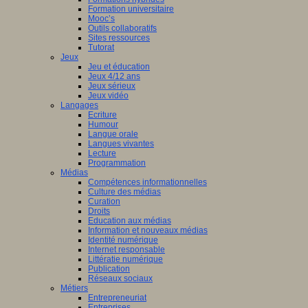
Formation universitaire
Mooc’s
Outils collaboratifs
Sites ressources
Tutorat
Jeux
Jeu et éducation
Jeux 4/12 ans
Jeux sérieux
Jeux vidéo
Langages
Ecriture
Humour
Langue orale
Langues vivantes
Lecture
Programmation
Médias
Compétences informationnelles
Culture des médias
Curation
Droits
Education aux médias
Information et nouveaux médias
Identité numérique
Internet responsable
Littératie numérique
Publication
Réseaux sociaux
Métiers
Entrepreneuriat
Entreprises