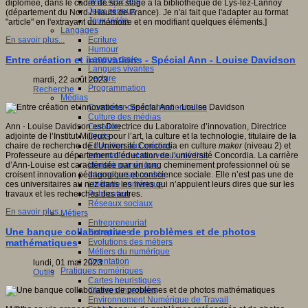
Jeux 4/12 ans
diplômée, dans le cadre de son stage à la bibliothèque de Lys-lez-Lannoy
Jeux sérieux
(département du Nord / Hauts de France). Je n'ai fait que l'adapter au format
Jeux vidéo
"article" en l'extrayant du mémoire et en modifiant quelques éléments.]
Langages
Ecriture
En savoir plus...
Humour
Langue orale
Entre création et innovations - Spécial Ann - Louise Davidson
Langues vivantes
Lecture
mardi, 22 août 2023
Programmation
Recherche
Médias
Compétences informationnelles
Culture des médias
Curation
Ann - Louise Davidson est Directrice du Laboratoire d’innovation, Directrice
Droits
adjointe de l’Institut Milieux pour l’art, la culture et la technologie, titulaire de la
Education aux médias
chaire de recherche de l’Université Concordia en culture
maker
(niveau 2) et
Information et nouveaux médias
Professeure au département d’éducation de l’université Concordia. La carrière
Identité numérique
d’Ann-Louise est caractérisée par un long cheminement professionnel où se
Internet responsable
croisent innovation pédagogique et conscience sociale. Elle n’est pas une de
Littératie numérique
ces universitaires au nez dans les livres qui n’appuient leurs dires que sur les
Publication
travaux et les recherches des autres.
Réseaux sociaux
En savoir plus...
Métiers
Entrepreneuriat
Une banque collaborative de problèmes et de photos
Entreprises
Evolutions des métiers
mathématiques
Métiers du numérique
Orientation
lundi, 01 mai 2023
Pratiques numériques
Outils
Cartes heuristiques
Classes inversées
Environnement Numérique de Travail