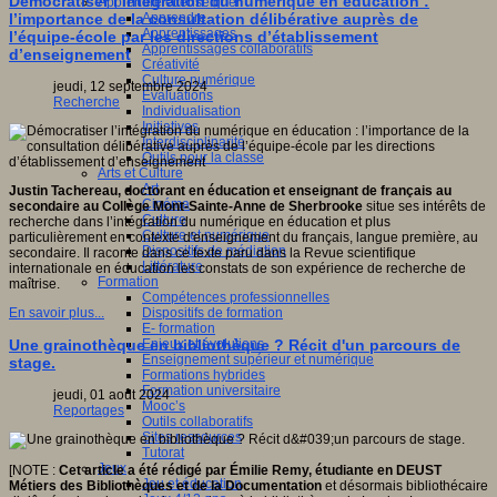
Démocratiser l’intégration du numérique en éducation :
Apprendre et enseigner
Apprendre
l’importance de la consultation délibérative auprès de
Apprentissages
l’équipe-école par les directions d’établissement
Apprentissages collaboratifs
d’enseignement
Créativité
Culture numérique
jeudi, 12 septembre 2024
Evaluations
Recherche
Individualisation
Initiatives
Interdisciplinarité
Outils pour la classe
Arts et Culture
Art
Justin Tachereau, doctorant en éducation et enseignant de français au
Cinéma
secondaire au Collège Mont-Sainte-Anne de Sherbrooke
situe ses intérêts de
Culture
recherche dans l’intégration du numérique en éducation et plus
Culture et numérique
particulièrement en contexte d'enseignement du français, langue première, au
Dispositifs de médiation
secondaire. Il raconte dans ce texte paru dans la Revue scientifique
Littérature
internationale en éducation les constats de son expérience de recherche de
Formation
maîtrise.
Compétences professionnelles
Dispositifs de formation
En savoir plus...
E- formation
Enjeux et évolutions
Une grainothèque en bibliothèque ? Récit d'un parcours de
Enseignement supérieur et numérique
stage.
Formations hybrides
Formation universitaire
jeudi, 01 août 2024
Mooc’s
Reportages
Outils collaboratifs
Sites ressources
Tutorat
Jeux
[NOTE :
Cet article a été rédigé par Émilie Remy, étudiante en DEUST
Jeu et éducation
Métiers des Bibliothèques et de la Documentation
et désormais bibliothécaire