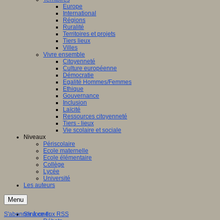
Europe
International
Régions
Ruralité
Territoires et projets
Tiers lieux
Villes
Vivre ensemble
Citoyenneté
Culture européenne
Démocratie
Egalité Hommes/Femmes
Ethique
Gouvernance
Inclusion
Laïcité
Ressources citoyenneté
Tiers - lieux
Vie scolaire et sociale
Niveaux
Périscolaire
Ecole maternelle
Ecole élémentaire
Collège
Lycée
Université
Les auteurs
Menu
S'abonner à ce flux RSS
S'informer