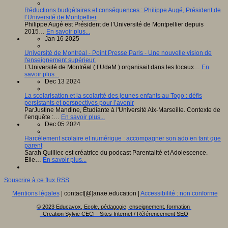
Réductions budgétaires et conséquences : Philippe Augé, Président de
l’Université de Montpellier
Philippe Augé est Président de l’Université de Montpellier depuis
2015…
En savoir plus...
Jan 16 2025
Université de Montréal - Point Presse Paris - Une nouvelle vision de
l'enseignement supérieur.
L’Université de Montréal ( l’UdeM ) organisait dans les locaux…
En
savoir plus...
Dec 13 2024
La scolarisation et la scolarité des jeunes enfants au Togo : défis
persistants et perspectives pour l’avenir
ParJustine Mandine, Étudiante à l'Université Aix-Marseille. Contexte de
l’enquête :…
En savoir plus...
Dec 05 2024
Harcèlement scolaire et numérique : accompagner son ado en tant que
parent
Sarah Quilliec est créatrice du podcast Parentalité et Adolescence.
Elle…
En savoir plus...
Souscrire à ce flux RSS
Mentions légales
| contact[@]anae.education |
Accessibilité : non conforme
© 2023 Educavox, Ecole, pédagogie, enseignement, formation
Creation Sylvie CECI - Sites Internet / Référencement SEO