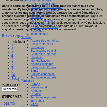
Sciences et techniques
Culture scientifique
Dans le cadre de mon travail au
LFI
, j’écris tous les quinze jours une
Développement durable
newsletter. J’y fais le point sur les formations que nous avons accomplies,
Intelligence artificielle
annonce celles que nous ferons bientôt, partage l’actualité éducative ou
Logiciels libres
propose quelques réflexions pédagogiques voire technologiques.
Dans les
Métavers
deux dernières, je parlais de la collaboration, un sujet qui me tient à cœur
Outils et logiciels
depuis de longues années et dont l’intérêt a été récemment ravivé par la lecture
Réalité augmentée
de l’excellent ouvrage
Faire collectif pour apprendre
de Laurent Reynaud
Ressources sciences
auquel la deuxième partie de cet article doit énormément.
Robotique
Technologies
En savoir plus...
Société
Acteurs des territoires
Précédent
Ecole et structure
1
Economie
2
Ecosystème éducatif
3
Génération internet
4
Handicap
5
Mondialisation
6
Normes scolaires
7
Regards sur l’Ecole
8
Santé
9
Société connectée
10
Territoires et projets
Suivant
Territoires
Europe
Page 1 sur 17
International
Régions
Ruralité
S'INFORMER
Territoires et projets
Tiers lieux
-
DEBATS
Villes