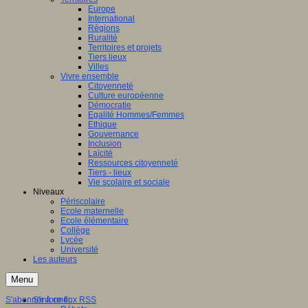
Europe
International
e
:
Régions
Ruralité
on
Territoires et projets
lle-
Tiers lieux
aine
Villes
Vivre ensemble
Citoyenneté
Culture européenne
Démocratie
Egalité Hommes/Femmes
ns
Ethique
Gouvernance
nale
Inclusion
Laïcité
Ressources citoyenneté
Tiers - lieux
Vie scolaire et sociale
Niveaux
res
Périscolaire
Ecole maternelle
Ecole élémentaire
Collège
il
Lycée
nal
Université
Les auteurs
s
Menu
cipants
S'abonner à ce flux RSS
S'informer