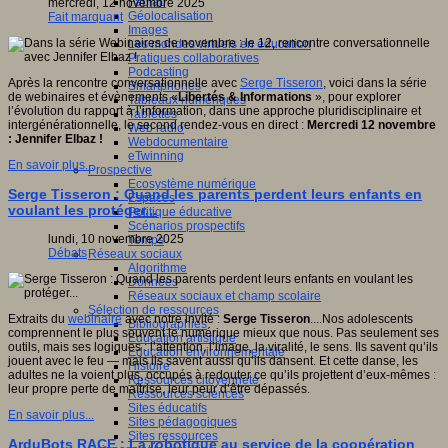
Fablab
mercredi, 12 novembre 2025
Géolocalisation
Fait marquant
Images
Les mondes virtuels en éducation
Pratiques collaboratives
Podcasting
Après la rencontre conversationnelle avec
Serge Tisseron
, voici dans la série
Smartphones
de webinaires et évènements «
Libertés & Informations
», pour explorer
Tableaux numériques
l’évolution du rapport à l’information, dans une approche pluridisciplinaire et
Tablettes
intergénérationnelle, le second rendez-vous en direct :
Mercredi 12 novembre
Web radio
: Jennifer Elbaz !
Webdocumentaire
eTwinning
En savoir plus...
Prospective
Ecosystème numérique
Serge Tisseron : Quand les parents perdent leurs enfants en
Espaces
voulant les protéger...
Politique éducative
Scénarios prospectifs
lundi, 10 novembre 2025
Temps
Débats
Réseaux sociaux
Algorithme
Données
Réseaux sociaux et champ scolaire
Sélection de ressources
Extraits du
webinaire
avec notre invité :
Serge Tisseron
....Nos adolescents
Bibliographies
comprennent le plus souvent le numérique mieux que nous. Pas seulement ses
Education artistique
outils, mais ses logiques : l’attention, l’image, la viralité, le sens. Ils savent qu’ils
Education environnementale
jouent avec le feu — mais ils savent aussi qu’ils dansent. Et cette danse, les
Histoire
adultes ne la voient plus, occupés à redouter ce qu’ils projettent d’eux-mêmes :
Ressources citoyenneté
leur propre perte de maîtrise, leur peur d’être dépassés.
Ressources sciences
Sites éducatifs
En savoir plus...
Sites pédagogiques
Sites ressources
ArduBots RACE : La robotique au service de la coopération