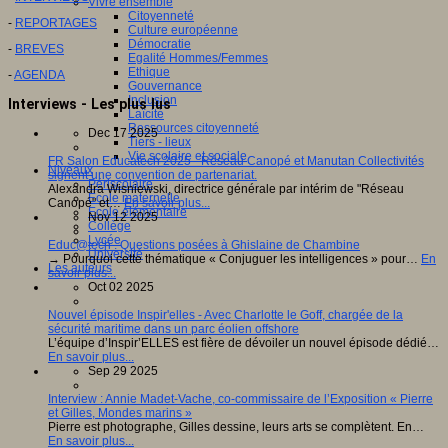
Vivre ensemble
Citoyenneté
-
REPORTAGES
Culture européenne
Démocratie
-
BREVES
Egalité Hommes/Femmes
Ethique
-
AGENDA
Gouvernance
Inclusion
Interviews - Les plus lus
Laïcité
Ressources citoyenneté
Dec 17 2025
Tiers - lieux
Vie scolaire et sociale
FR Salon Educatech 2025 - Réseau Canopé et Manutan Collectivités
Niveaux
signent une convention de partenariat.
Périscolaire
Alexandra Wisniewski, directrice générale par intérim de "Réseau
Ecole maternelle
Canopé" et…
En savoir plus...
Ecole élémentaire
Nov 12 2025
Collège
Lycée
Educ@tech : Questions posées à Ghislaine de Chambine
Université
→ Pourquoi cette thématique « Conjuguer les intelligences » pour…
En
Les auteurs
savoir plus...
Oct 02 2025
Nouvel épisode Inspir'elles - Avec Charlotte le Goff, chargée de la
sécurité maritime dans un parc éolien offshore
L’équipe d’Inspir’ELLES est fière de dévoiler un nouvel épisode dédié…
En savoir plus...
Sep 29 2025
Interview : Annie Madet-Vache, co-commissaire de l’Exposition « Pierre
et Gilles, Mondes marins »
Pierre est photographe, Gilles dessine, leurs arts se complètent. En…
En savoir plus...