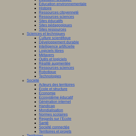
Education environnementale
on
Histoire
Ressources citoyenneté
elle-
Ressources sciences
taine
Sites éducatifs
Sites pédagogiques
Sites ressources
Sciences et techniques
Culture scientifique
ours
Développement durable
gogique
Intelligence artificielle
Logiciels libres
to
Métavers
Outils et logiciels
Réalité augmentée
0
Ressources sciences
es
!
Robotique
Technologies
Société
Acteurs des territoires
once
Ecole et structure
Economie
Ecosystème éducatif
Génération internet
Handicap
Mondialisation
Normes scolaires
er
Regards sur l’Ecole
Santé
Société connectée
nes
Territoires et projets
Territoires