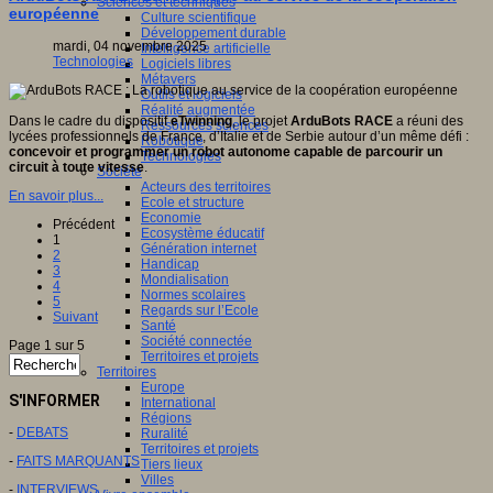
Sciences et techniques
européenne
Culture scientifique
Développement durable
mardi, 04 novembre 2025
Intelligence artificielle
Technologies
Logiciels libres
Métavers
Outils et logiciels
Réalité augmentée
Dans le cadre du dispositif
eTwinning
, le projet
ArduBots RACE
a réuni des
Ressources sciences
lycées professionnels de France, d’Italie et de Serbie autour d’un même défi :
Robotique
concevoir et programmer un robot autonome capable de parcourir un
Technologies
circuit à toute vitesse
.
Société
Acteurs des territoires
En savoir plus...
Ecole et structure
Economie
Précédent
Ecosystème éducatif
1
Génération internet
2
Handicap
3
Mondialisation
4
Normes scolaires
5
Regards sur l’Ecole
Suivant
Santé
Société connectée
Page 1 sur 5
Territoires et projets
Territoires
Europe
S'INFORMER
International
Régions
-
DEBATS
Ruralité
Territoires et projets
-
FAITS MARQUANTS
Tiers lieux
Villes
-
INTERVIEWS