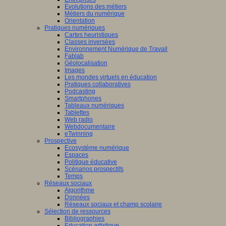
he
Evolutions des métiers
Métiers du numérique
tement,
cliquez
Orientation
Pratiques numériques
Cartes heuristiques
Classes inversées
Environnement Numérique de Travail
Fablab
Géolocalisation
Images
Les mondes virtuels en éducation
Pratiques collaboratives
Podcasting
Smartphones
uniqué
Tableaux numériques
Tablettes
e
Web radio
di
Webdocumentaire
eTwinning
mbre
Prospective
Ecosystème numérique
Espaces
Politique éducative
Scénarios prospectifs
Temps
Réseaux sociaux
Algorithme
Données
Réseaux sociaux et champ scolaire
t
Sélection de ressources
que
:
Bibliographies
Education artistique