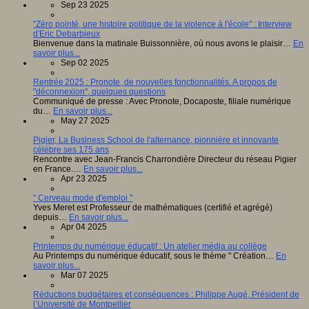
Sep 23 2025
"Zéro pointé, une histoire politique de la violence à l'école" : Interview
d'Eric Debarbieux
Bienvenue dans la matinale Buissonnière, où nous avons le plaisir…
En
savoir plus...
Sep 02 2025
Rentrée 2025 : Pronote, de nouvelles fonctionnalités. A propos de
"déconnexion", quelques questions
Communiqué de presse : Avec Pronote, Docaposte, filiale numérique
du…
En savoir plus...
May 27 2025
Pigier, La Business School de l'alternance, pionnière et innovante
célèbre ses 175 ans
Rencontre avec Jean-Francis Charrondière Directeur du réseau Pigier
en France.…
En savoir plus...
Apr 23 2025
" Cerveau mode d'emploi "
Yves Meret est Professeur de mathématiques (certifié et agrégé)
depuis…
En savoir plus...
Apr 04 2025
Printemps du numérique éducatif : Un atelier média au collège
Au Printemps du numérique éducatif, sous le thème " Création…
En
savoir plus...
Mar 07 2025
Réductions budgétaires et conséquences : Philippe Augé, Président de
l’Université de Montpellier