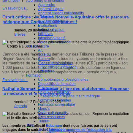
Apprendre et enseigner
vie-privee)
Apprendre
En savoir plus...
Apprentissages
Apprentissages collaboratifs
Esprit critique : la Région Nouvelle-Aquitaine offre le parcours
Créativité
Culture numérique
pédagogique Cogito à 1 000 jeunes !
Evaluations
Individualisation
samedi, 29 novembre 2025
Initiatives
Brèves
Interdisciplinarité
Outils pour la classe
Arts et Culture
Art
L’annonce a été faite lors du
dernier jour des
Tribunes de la presse
:
la
Cinéma
Région Nouvelle-Aquitaine
offre
à tous les lycéens de Terminale et à tous
Culture
Culture et numérique
les membres de son Conseil
r
égional des
j
eunes
(CRJ)
participants
- soit
Dispositifs de médiation
1
000 jeunes au total
-
,
un accès à Cogito
,
cette plateforme en ligne qui
Littérature
vise à
former et
à
évaluer les compétences en
«
pensée critique
»
.
Formation
Compétences professionnelles
En savoir plus...
Dispositifs de formation
E- formation
Nathalie Sonnac - “Informer à l’ère des plateformes - Repenser
Enjeux et évolutions
la médiation et le rôle des médias”
Enseignement supérieur et numérique
Formations hybrides
vendredi, 21 novembre 2025
Formation universitaire
Agenda
Mooc’s
Outils collaboratifs
Sites ressources
Tutorat
Jeux
Les membres du collectif
Educnum
dont nous faisons partie se sont
Jeu et éducation
engagés dans le cadre de l'
Année européenne de l'éducation à la