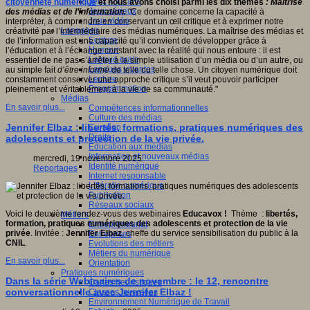
Jeux 4/12 ans
citoyenneté numérique
et nous avons choisi parmi les dix thèmes
: Maîtrise
Jeux sérieux
des médias et de l’information.
"
Ce domaine concerne la capacité à
Jeux vidéo
interpréter, à comprendre en conservant un œil critique et à exprimer notre
Langages
créativité par l’intermédiaire des médias numériques. La maîtrise des médias et
Ecriture
de l’information est une capacité qu’il convient de développer grâce à
Humour
l’éducation et à l’échange constant avec la réalité qui nous entoure : il est
Langue orale
essentiel de ne pas s’arrêter à la simple utilisation d’un média ou d’un autre, ou
Langues vivantes
au simple fait
d’être informé
de telle ou telle chose. Un citoyen numérique doit
Lecture
constamment conserver une approche critique s’il veut pouvoir participer
Programmation
pleinement et véritablement à la vie de sa communauté."
Médias
En savoir plus...
Compétences informationnelles
Culture des médias
Jennifer Elbaz : libertés, formations, pratiques numériques des
Curation
Droits
adolescents et protection de la vie privée.
Education aux médias
Information et nouveaux médias
mercredi, 19 novembre 2025
Identité numérique
Reportages
Internet responsable
Littératie numérique
Publication
Réseaux sociaux
Voici le deuxième rendez-vous des webinaires
Educavox !
Thème :
libertés,
Métiers
formation, pratiques numériques des adolescents et protection de la vie
Entrepreneuriat
privée
. Invitée :
Jennifer Elbaz
, cheffe du service sensibilisation du public à la
Entreprises
CNIL
.
Evolutions des métiers
Métiers du numérique
En savoir plus...
Orientation
Pratiques numériques
Dans la série Webinaires de novembre : le 12, rencontre
Cartes heuristiques
conversationnelle avec Jennifer Elbaz !
Classes inversées
Environnement Numérique de Travail