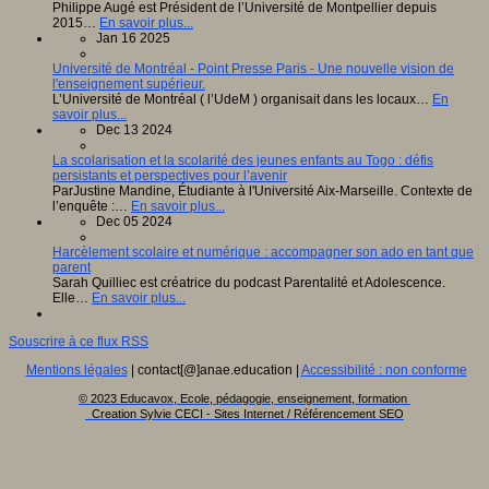
Philippe Augé est Président de l’Université de Montpellier depuis
2015…
En savoir plus...
Jan 16 2025
Université de Montréal - Point Presse Paris - Une nouvelle vision de
l'enseignement supérieur.
L’Université de Montréal ( l’UdeM ) organisait dans les locaux…
En
savoir plus...
Dec 13 2024
La scolarisation et la scolarité des jeunes enfants au Togo : défis
persistants et perspectives pour l’avenir
ParJustine Mandine, Étudiante à l'Université Aix-Marseille. Contexte de
l’enquête :…
En savoir plus...
Dec 05 2024
Harcèlement scolaire et numérique : accompagner son ado en tant que
parent
Sarah Quilliec est créatrice du podcast Parentalité et Adolescence.
Elle…
En savoir plus...
Souscrire à ce flux RSS
Mentions légales
| contact[@]anae.education |
Accessibilité : non conforme
© 2023 Educavox, Ecole, pédagogie, enseignement, formation
Creation Sylvie CECI - Sites Internet / Référencement SEO