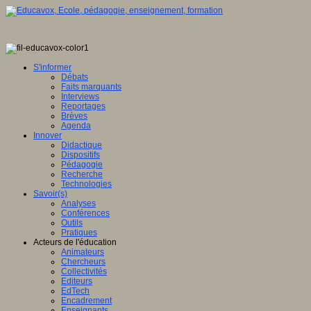
e
ée
S'informer
Débats
Faits marquants
Interviews
eurs.
Reportages
Brèves
Agenda
Innover
Didactique
ipt
Dispositifs
Pédagogie
Recherche
er.
"
Technologies
Savoir(s)
Service
Analyses
Conférences
Outils
le-
Pratiques
ne"
Acteurs de l'éducation
Animateurs
"true"
Chercheurs
WBGd-
Collectivités
Editeurs
EdTech
Encadrement
Enseignants