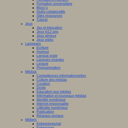
Formation universitaire
ion
Mooc’s
Outils collaboratifs
le
Sites ressources
sergues
Tutorat
Jeux
Jeu et éducation
z
Jeux 4/12 ans
Jeux sérieux
Jeux vidéo
ser
Langages
Ecriture
Humour
Langue orale
Langues vivantes
129_CP-
Lecture
Programmation
rsCogito.pdf
Médias
z
Compétences informationnelles
Culture des médias
Curation
ser
Droits
Education aux médias
Information et nouveaux médias
Identité numérique
Internet responsable
DLP2025_RemisePrix.JPG
Littératie numérique
Publication
Réseaux sociaux
Métiers
ge
Entrepreneuriat
Entreprises