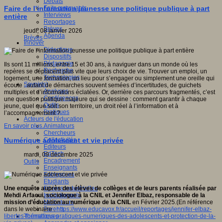
Débats
Faits marquants
Faire de l’information jeunesse une politique publique à part
Interviews
entière
s
Reportages
Brèves
jeudi, 08 janvier 2026
Agenda
Brèves
Innover
Didactique
Dispositifs
Pédagogie
Ils sont 11 millions, entre 15 et 30 ans, à naviguer dans un monde où les
Recherche
repères se déplacent plus vite que leurs choix de vie. Trouver un emploi, un
o
,
Technologies
logement, une formation, un lieu pour s’engager ou simplement une oreille qui
Savoir(s)
écoute : autant de démarches souvent semées d’incertitudes, de guichets
forme
Analyses
multiples et d’informations éclatées. Or, derrière ces parcours fragmentés, c’est
Conférences
une question politique majeure qui se dessine : comment garantir à chaque
Outils
jeune, quel que soit son territoire, un droit réel à l’information et à
Pratiques
l’accompagnement ?
Acteurs de l'éducation
Animateurs
En savoir plus...
Chercheurs
r
Collectivités
Numérique adolescent et vie privée
Editeurs
EdTech
mardi, 09 décembre 2025
er
Encadrement
Outils
Enseignants
Entreprises
étences
Etudiants
Filières industrielles
Une enquête auprès des élèves de collèges et de leurs parents réalisée par
sée
Institutionnels
Mehdi Arfaoui, sociologue à la CNIL et Jennifer Elbaz, responsable de la
ue
»
.
Médiateurs
mission d’éducation au numérique de la CNIL
en Février 2025.(En référence
Parents
dans le webinaire :
https://www.educavox.fr/accueil/reportages/jennifer-elbaz-
Thématiques
libertes-formations-pratiques-numeriques-des-adolescents-et-protection-de-la-