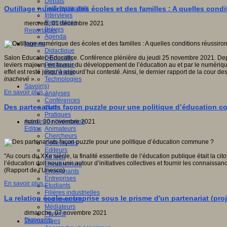
Débats
Faits marquants
Outillage numérique des écoles et des familles : A quelles cond
Interviews
Reportages
mercredi, 01 décembre 2021
Brèves
Reportages
Agenda
Innover
Didactique
Dispositifs
Salon Educatec-Educatice. Conférence plénière du jeudi 25 novembre 2021. Depuis
Pédagogie
leviers majeurs en faveur du développement de l’éducation au et par le numériqu
Recherche
effet est resté jusqu’à aujourd’hui contesté. Ainsi, le dernier rapport de la cour des 
Technologies
inachevé
».
Savoir(s)
En savoir plus...
Analyses
Conférences
Des partenariats façon puzzle pour une politique d’éducation 
Outils
Pratiques
Acteurs de l'éducation
mardi, 30 novembre 2021
Animateurs
Editos
Chercheurs
Collectivités
Editeurs
"Au cours du XXe siècle, la finalité essentielle de l’éducation publique était la c
EdTech
l’éducation doit nous unir autour d’initiatives collectives et fournir les connais
Encadrement
(Rapport de l’Unesco)
Enseignants
Entreprises
En savoir plus...
Etudiants
Filières industrielles
La relation école-entreprise sous le prisme d'un partenariat (pro
Institutionnels
Médiateurs
dimanche, 07 novembre 2021
Parents
Dispositifs
Thématiques