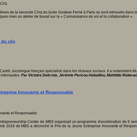
lèves de la seconde Cinq du lycée Gustave Ferrié à Paris se sont retrouvés dans leu
es mais un atelier de travail sur la « Connaissance de soi et la collaboration ».
 du clic
o Casilli, sociologue français spécialisé dans les réseaux sociaux. Il a notamment ét
internautes.
Par
Victoire Delcroix, Jérémie Pericou Habaillou, Mathilde Reberac
ntreprise Innovante et Responsable
e, l'Entrepreneurship Center de MBS organisait un programme d'accélération de 6 
iplômé 2018 de MBS a décroché le Prix de la Jeune Entreprise Innovante et Respo