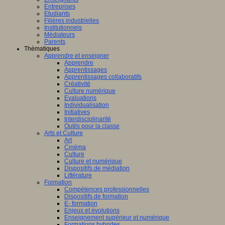
Entreprises
Etudiants
Filières industrielles
Institutionnels
Médiateurs
Parents
Thématiques
Apprendre et enseigner
Apprendre
Apprentissages
Apprentissages collaboratifs
Créativité
Culture numérique
Evaluations
Individualisation
Initiatives
Interdisciplinarité
Outils pour la classe
Arts et Culture
Art
Cinéma
Culture
Culture et numérique
Dispositifs de médiation
Littérature
Formation
Compétences professionnelles
Dispositifs de formation
E- formation
Enjeux et évolutions
Enseignement supérieur et numérique
Formations hybrides