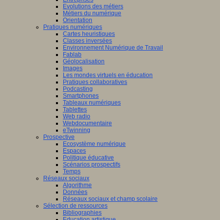
Evolutions des métiers
Métiers du numérique
Orientation
Pratiques numériques
Cartes heuristiques
Classes inversées
Environnement Numérique de Travail
Fablab
Géolocalisation
Images
Les mondes virtuels en éducation
Pratiques collaboratives
Podcasting
Smartphones
Tableaux numériques
Tablettes
Web radio
Webdocumentaire
eTwinning
Prospective
Ecosystème numérique
Espaces
Politique éducative
Scénarios prospectifs
Temps
Réseaux sociaux
Algorithme
Données
Réseaux sociaux et champ scolaire
Sélection de ressources
Bibliographies
Education artistique