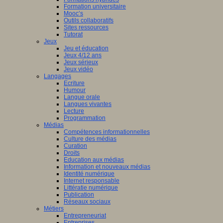
Formation universitaire
Mooc’s
Outils collaboratifs
Sites ressources
Tutorat
Jeux
Jeu et éducation
Jeux 4/12 ans
Jeux sérieux
Jeux vidéo
Langages
Ecriture
Humour
Langue orale
Langues vivantes
Lecture
Programmation
Médias
Compétences informationnelles
Culture des médias
Curation
Droits
Education aux médias
Information et nouveaux médias
Identité numérique
Internet responsable
Littératie numérique
Publication
Réseaux sociaux
Métiers
Entrepreneuriat
Entreprises