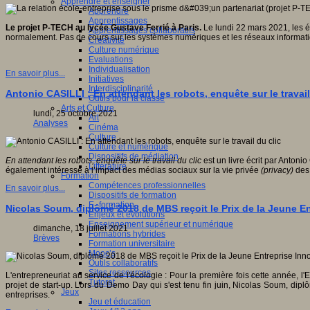
Apprendre et enseigner
Apprendre
Apprentissages
Le projet P-TECH au lycée Gustave Ferrié à Paris.
Le lundi 22 mars 2021, les é
Apprentissages collaboratifs
normalement. Pas de cours sur les systèmes numériques et les réseaux informatiqu
Créativité
Culture numérique
Evaluations
Individualisation
En savoir plus...
Initiatives
Interdisciplinarité
Antonio CASILLI : En attendant les robots, enquête sur le travail
Outils pour la classe
Arts et Culture
lundi, 25 octobre 2021
Art
Analyses
Cinéma
Culture
Culture et numérique
Dispositifs de médiation
En attendant les robots, enquête sur le travail du clic
est un livre écrit par Antoni
Littérature
également intéressé à l’impact des médias sociaux sur la vie privée
(privacy)
des 
Formation
Compétences professionnelles
En savoir plus...
Dispositifs de formation
E- formation
Nicolas Soum, diplômé 2018 de MBS reçoit le Prix de la Jeune E
Enjeux et évolutions
Enseignement supérieur et numérique
dimanche, 18 juillet 2021
Formations hybrides
Brèves
Formation universitaire
Mooc’s
Outils collaboratifs
Sites ressources
L'entrepreneuriat au service de l'écologie : Pour la première fois cette anné
Tutorat
projet de start-up. Lors du Demo Day qui s'est tenu fin juin, Nicolas Soum, d
Jeux
entreprises.
Jeu et éducation