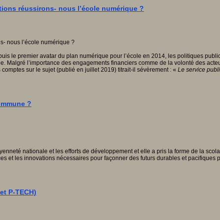
itions réussirons- nous l’école numérique ?
 le premier avatar du plan numérique pour l’école en 2014, les politiques publique
e. Malgré l’importance des engagements financiers comme de la volonté des acteurs
comptes sur le sujet (publié en juillet 2019) titrait-il sévèrement : «
Le service publi
commune ?
itoyenneté nationale et les efforts de développement et elle a pris la forme de la sco
sances et les innovations nécessaires pour façonner des futurs durables et pacifique
jet P-TECH)