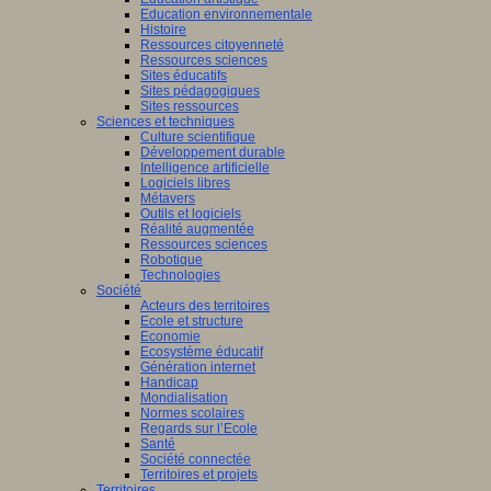
Education environnementale
Histoire
Ressources citoyenneté
Ressources sciences
Sites éducatifs
Sites pédagogiques
Sites ressources
Sciences et techniques
Culture scientifique
Développement durable
Intelligence artificielle
Logiciels libres
Métavers
Outils et logiciels
Réalité augmentée
Ressources sciences
Robotique
Technologies
Société
Acteurs des territoires
Ecole et structure
Economie
Ecosystème éducatif
Génération internet
Handicap
Mondialisation
Normes scolaires
Regards sur l’Ecole
Santé
Société connectée
Territoires et projets
Territoires