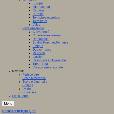
Europe
International
Régions
Ruralité
Territoires et projets
Tiers lieux
Villes
Vivre ensemble
Citoyenneté
Culture européenne
Démocratie
Egalité Hommes/Femmes
Ethique
Gouvernance
Inclusion
Laïcité
Ressources citoyenneté
Tiers - lieux
Vie scolaire et sociale
Niveaux
Périscolaire
Ecole maternelle
Ecole élémentaire
Collège
Lycée
Université
Les auteurs
Menu
S'abonner à ce flux RSS
S'informer