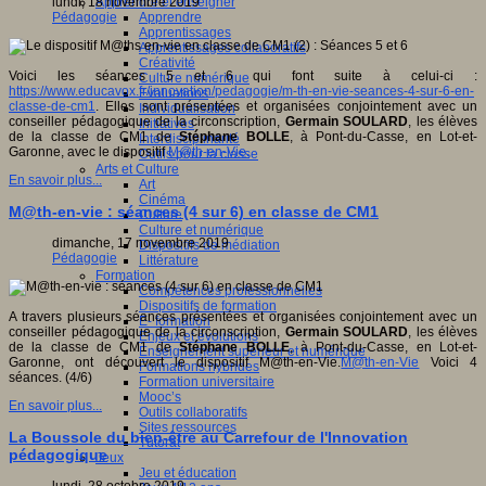
Apprendre et enseigner
lundi, 18 novembre 2019
Apprendre
Pédagogie
Apprentissages
Apprentissages collaboratifs
Créativité
Voici les séances 5 et 6 qui font suite à celui-ci :
Culture numérique
https://www.educavox.fr/innovation/pedagogie/m-th-en-vie-seances-4-sur-6-en-
Evaluations
classe-de-cm1
. Elles sont présentées et organisées conjointement avec un
Individualisation
conseiller pédagogique de la circonscription,
Germain SOULARD
, les élèves
Initiatives
de la classe de CM1 de
Stéphane BOLLE
, à Pont-du-Casse, en Lot-et-
Interdisciplinarité
Garonne, avec le dispositif
M@th-en-Vie.
Outils pour la classe
Arts et Culture
En savoir plus...
Art
Cinéma
M@th-en-vie : séances (4 sur 6) en classe de CM1
Culture
Culture et numérique
dimanche, 17 novembre 2019
Dispositifs de médiation
Pédagogie
Littérature
Formation
Compétences professionnelles
Dispositifs de formation
A travers plusieurs séances présentées et organisées conjointement avec un
E- formation
conseiller pédagogique de la circonscription,
Germain SOULARD
, les élèves
Enjeux et évolutions
de la classe de CM1 de
Stéphane BOLLE
, à Pont-du-Casse, en Lot-et-
Enseignement supérieur et numérique
Garonne, ont découvert le dispositif M@th-en-Vie.
M@th-en-Vie
Voici 4
Formations hybrides
séances. (4/6)
Formation universitaire
Mooc’s
En savoir plus...
Outils collaboratifs
Sites ressources
La Boussole du bien-être au Carrefour de l'Innovation
Tutorat
pédagogique
Jeux
Jeu et éducation