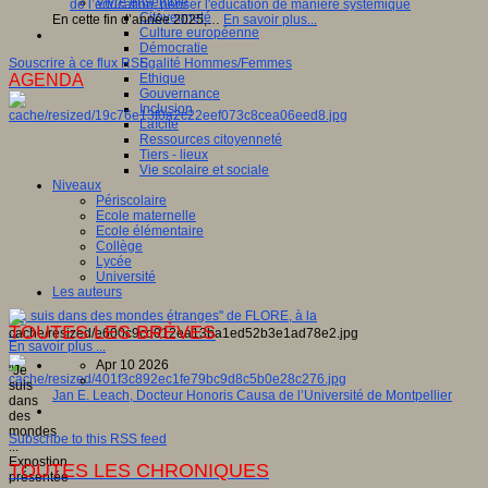
Vivre ensemble
Citoyenneté
En cette fin d’année 2025,…
En savoir plus...
Culture européenne
Démocratie
Souscrire à ce flux RSS
Egalité Hommes/Femmes
AGENDA
Ethique
Gouvernance
Inclusion
Laïcité
Ressources citoyenneté
Tiers - lieux
Vie scolaire et sociale
Niveaux
Périscolaire
Ecole maternelle
Ecole élémentaire
Collège
Lycée
Université
Les auteurs
"Je suis dans des mondes étranges" de FLORE, à la
TOUTES LES BRÈVES
...
En savoir plus ...
Apr 10 2026
"Je
suis
Jan E. Leach, Docteur Honoris Causa de l’Université de Montpellier
dans
des
mondes
Subscribe to this RSS feed
...
Expostion
TOUTES LES CHRONIQUES
présentée