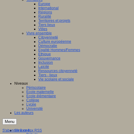
Europe
International
Régions
Ruralité
Territoires et projets
Tiers lieux
Villes
Vivre ensemble
Citoyenneté
Culture européenne
Démocratie
Egalité Hommes/Femmes
Ethique
Gouvernance
Inclusion
Laïcité
Ressources citoyenneté
Tiers - lieux
Vie scolaire et sociale
Niveaux
Périscolaire
Ecole maternelle
Ecole élémentaire
Collège
Lycée
Université
Les auteurs
Menu
S'abonner à ce flux RSS
S'informer