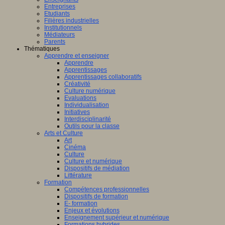
Entreprises
Etudiants
Filières industrielles
Institutionnels
Médiateurs
Parents
Thématiques
Apprendre et enseigner
Apprendre
Apprentissages
Apprentissages collaboratifs
Créativité
Culture numérique
Evaluations
Individualisation
Initiatives
Interdisciplinarité
Outils pour la classe
Arts et Culture
Art
Cinéma
Culture
Culture et numérique
Dispositifs de médiation
Littérature
Formation
Compétences professionnelles
Dispositifs de formation
E- formation
Enjeux et évolutions
Enseignement supérieur et numérique
Formations hybrides