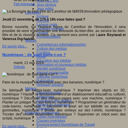
lundi, 28 octobre 2019
Jeux 4/12 ans
Fait marquant
Jeux sérieux
Jeux vidéo
Langages
Ecriture
Jeudi 21 novembre, de 17h à 18h vous faites quoi ?
Humour
Langue orale
Bonne nouvelle, sur l'espace Agora du Carrefour de l'Innovation, il sera
Langues vivantes
possible de venir expérimenter une Boussole du bien-être, au service du bien-
Lecture
être et de la réussite scolaire. Ce moment sera animé par L
aure Reynaud et
Programmation
Vanessa Duchatelle
.
Médias
Compétences informationnelles
En savoir plus...
Culture des médias
Curation
Numérique : de quoi parle-t-on ?
Droits
Education aux médias
mardi, 21 mai 2019
Information et nouveaux médias
Débats
Identité numérique
Internet responsable
Littératie numérique
Publication
Faire de la musique électronique avec des bananes, numérique ?
Réseaux sociaux
Métiers
Se fabriquer un badge-laser, numérique ? Imprimer des objets en 3D,
Entrepreneuriat
numérique ? Hacker le fonctionnement d’un établissement éducatif ou culturel,
Entreprises
numérique ? Découper des marque-pages avec une machine, numérique ?
Evolutions des métiers
Planter un potager sur son balcon, numérique ? Programmer un générateur de
Métiers du numérique
code-barres, numérique ? Découvrir le pixel art sur tablette ou avec des
Orientation
gommettes, numérique ? Broder des smileys sur des t-shirts, numérique ?
Pratiques numériques
Tricoter des circuits bizarroïdes, numérique ? Superviser un robot avec des
Cartes heuristiques
scripts, numérique ?
Classes inversées
Environnement Numérique de Travail
En savoir plus...