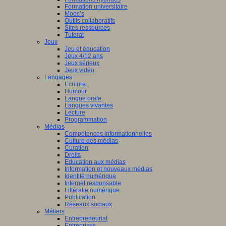
Formation universitaire
Mooc’s
Outils collaboratifs
Sites ressources
Tutorat
Jeux
Jeu et éducation
Jeux 4/12 ans
Jeux sérieux
Jeux vidéo
Langages
Ecriture
Humour
Langue orale
Langues vivantes
Lecture
Programmation
Médias
Compétences informationnelles
Culture des médias
Curation
Droits
Education aux médias
Information et nouveaux médias
Identité numérique
Internet responsable
Littératie numérique
Publication
Réseaux sociaux
Métiers
Entrepreneuriat
Entreprises