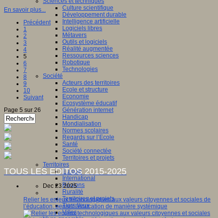
Sciences et techniques
Culture scientifique
En savoir plus...
Développement durable
Intelligence artificielle
Précédent
Logiciels libres
1
Métavers
2
Outils et logiciels
3
Réalité augmentée
4
Ressources sciences
5
Robotique
6
Technologies
7
Société
8
Acteurs des territoires
9
Ecole et structure
10
Economie
Suivant
Ecosystème éducatif
Page 5 sur 26
Génération internet
Handicap
Mondialisation
Normes scolaires
Regards sur l’Ecole
Santé
Société connectée
Territoires et projets
Territoires
TOUS LES EDITOS 2015-2025
Europe
International
Régions
Dec 23 2025
Ruralité
Territoires et projets
Relier les enjeux technologiques aux valeurs citoyennes et sociales de
Tiers lieux
l’éducation, penser l'éducation de manière systémique
Villes