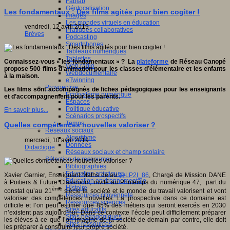
Fablab
Géolocalisation
Les fondamentaux : Des films agités pour bien cogiter !
Images
Les mondes virtuels en éducation
vendredi, 12 avril 2019
Pratiques collaboratives
Brèves
Podcasting
Smartphones
Tableaux numériques
Tablettes
Connaissez-vous « les fondamentaux » ? La
plateforme
de Réseau Canopé
Web radio
propose 500 films d’animation pour les classes d’élémentaire et les enfants
Webdocumentaire
à la maison.
eTwinning
Prospective
Les films sont accompagnés de fiches pédagogiques pour les enseignants
Ecosystème numérique
et d’accompagnement pour les parents.
Espaces
Politique éducative
En savoir plus...
Scénarios prospectifs
Temps
Quelles compétences nouvelles valoriser ?
Réseaux sociaux
Algorithme
mercredi, 10 avril 2019
Données
Didactique
Réseaux sociaux et champ scolaire
Sélection de ressources
Bibliographies
Education artistique
Xavier Garnier, Enseignant Maths de au
@
LP2I_86
, Chargé de Mission DANE
Education environnementale
à Poitiers & Future Classroom, invité au Printemps du numérique 47, part du
Histoire
ème
constat qu’au 21
siècle la société et le monde du travail valorisent et vont
Ressources citoyenneté
valoriser des compétences nouvelles. La prospective dans ce domaine est
Ressources sciences
difficile et l’on peut estimer que 85% des métiers qui seront exercés en 2030
Sites éducatifs
n’existent pas aujourd’hui. Dans ce contexte l’école peut difficilement préparer
Sites pédagogiques
les élèves à ce que l’on imagine de la société de demain par contre, elle doit
Sites ressources
les préparer à construire leur propre société.