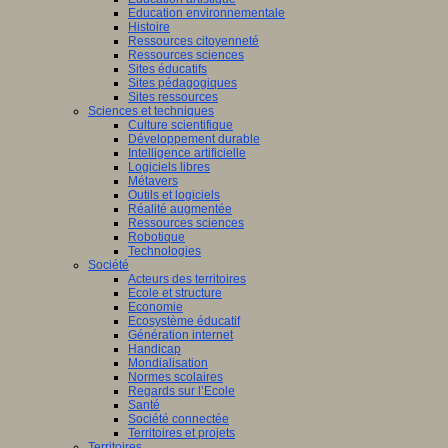
Education environnementale
Histoire
Ressources citoyenneté
Ressources sciences
Sites éducatifs
Sites pédagogiques
Sites ressources
Sciences et techniques
Culture scientifique
Développement durable
Intelligence artificielle
Logiciels libres
Métavers
Outils et logiciels
Réalité augmentée
Ressources sciences
Robotique
Technologies
Société
Acteurs des territoires
Ecole et structure
Economie
Ecosystème éducatif
Génération internet
Handicap
Mondialisation
Normes scolaires
Regards sur l’Ecole
Santé
Société connectée
Territoires et projets
Territoires