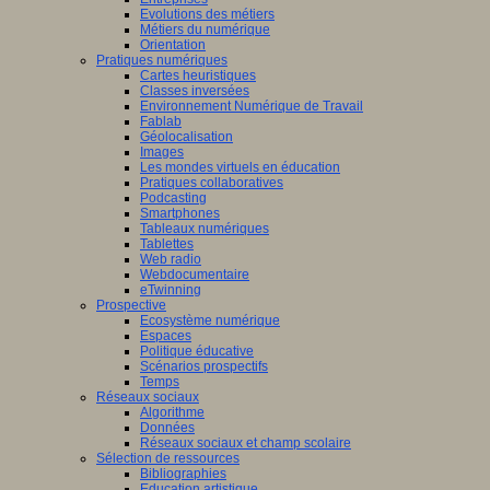
Evolutions des métiers
Métiers du numérique
Orientation
Pratiques numériques
Cartes heuristiques
Classes inversées
Environnement Numérique de Travail
Fablab
Géolocalisation
Images
Les mondes virtuels en éducation
Pratiques collaboratives
Podcasting
Smartphones
Tableaux numériques
Tablettes
Web radio
Webdocumentaire
eTwinning
Prospective
Ecosystème numérique
Espaces
Politique éducative
Scénarios prospectifs
Temps
Réseaux sociaux
Algorithme
Données
Réseaux sociaux et champ scolaire
Sélection de ressources
Bibliographies
Education artistique