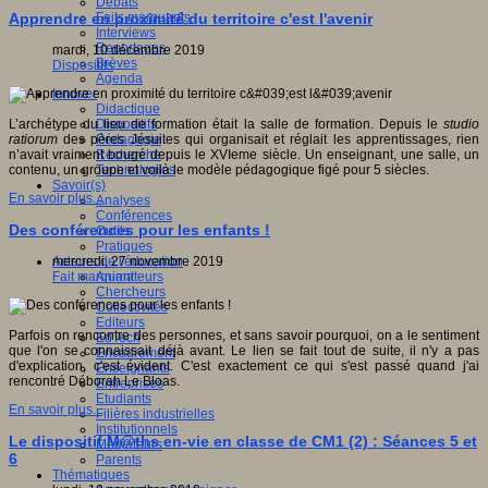
Débats
Faits marquants
Apprendre en proximité du territoire c'est l'avenir
Interviews
Reportages
mardi, 10 décembre 2019
Brèves
Dispositifs
Agenda
Innover
Didactique
Dispositifs
L’archétype du lieu de formation était la salle de formation. Depuis le
studio
Pédagogie
ratiorum
des pères Jésuites qui organisait et réglait les apprentissages, rien
Recherche
n’avait vraiment bougé depuis le XVIeme siècle. Un enseignant, une salle, un
Technologies
contenu, un groupe et voilà le modèle pédagogique figé pour 5 siècles.
Savoir(s)
En savoir plus...
Analyses
Conférences
Des conférences pour les enfants !
Outils
Pratiques
Acteurs de l'éducation
mercredi, 27 novembre 2019
Animateurs
Fait marquant
Chercheurs
Collectivités
Editeurs
Parfois on rencontre des personnes, et sans savoir pourquoi, on a le sentiment
EdTech
que l'on se connaissait déjà avant. Le lien se fait tout de suite, il n'y a pas
Encadrement
d'explication, c'est évident. C'est exactement ce qui s'est passé quand j'ai
Enseignants
rencontré Déborah Le Bloas.
Entreprises
Etudiants
En savoir plus...
Filières industrielles
Institutionnels
Le dispositif M@ths en-vie en classe de CM1 (2) : Séances 5 et
Médiateurs
6
Parents
Thématiques