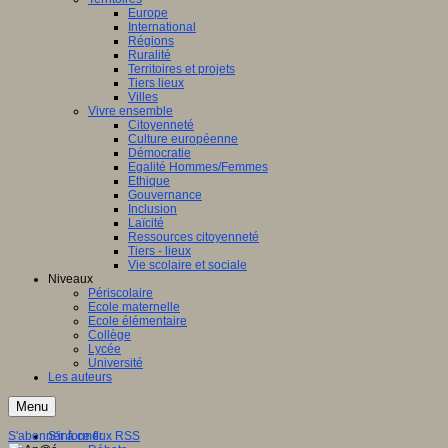
Europe
International
Régions
Ruralité
Territoires et projets
Tiers lieux
Villes
Vivre ensemble
Citoyenneté
Culture européenne
Démocratie
Egalité Hommes/Femmes
Ethique
Gouvernance
Inclusion
Laïcité
Ressources citoyenneté
Tiers - lieux
Vie scolaire et sociale
Niveaux
Périscolaire
Ecole maternelle
Ecole élémentaire
Collège
Lycée
Université
Les auteurs
Menu
S'abonner à ce flux RSS
S'informer