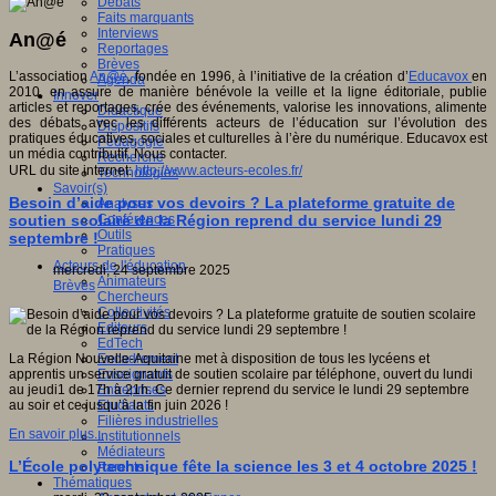
Débats
Faits marquants
Interviews
An@é
Reportages
Brèves
L’association
An@é
, fondée en 1996, à l’initiative de la création d’
Educavox
en
Agenda
2010, en assure de manière bénévole la veille et la ligne éditoriale, publie
Innover
articles et reportages, crée des événements, valorise les innovations, alimente
Didactique
des débats avec les différents acteurs de l’éducation sur l’évolution des
Dispositifs
pratiques éducatives, sociales et culturelles à l’ère du numérique. Educavox est
Pédagogie
un média contributif. Nous contacter.
Recherche
URL du site internet:
http://www.acteurs-ecoles.fr/
Technologies
Savoir(s)
Besoin d’aide pour vos devoirs ? La plateforme gratuite de
Analyses
soutien scolaire de la Région reprend du service lundi 29
Conférences
Outils
septembre !
Pratiques
Acteurs de l'éducation
mercredi, 24 septembre 2025
Animateurs
Brèves
Chercheurs
Collectivités
Editeurs
EdTech
La Région Nouvelle-Aquitaine met à disposition de tous les lycéens et
Encadrement
apprentis un service gratuit de soutien scolaire par téléphone, ouvert du lundi
Enseignants
au jeudi1 de 17h à 21h. Ce dernier reprend du service le lundi 29 septembre
Entreprises
au soir et ce jusqu’à la fin juin 2026 !
Etudiants
Filières industrielles
En savoir plus...
Institutionnels
Médiateurs
L’École polytechnique fête la science les 3 et 4 octobre 2025 !
Parents
Thématiques