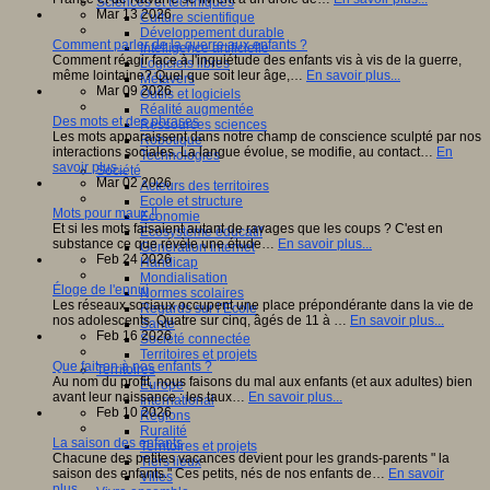
Sciences et techniques
Mar 13 2026
Culture scientifique
Développement durable
Comment parler de la guerre aux enfants ?
Intelligence artificielle
Comment réagir face à l'inquiétude des enfants vis à vis de la guerre,
Logiciels libres
même lointaine? Quel que soit leur âge,…
En savoir plus...
Métavers
Mar 09 2026
Outils et logiciels
Réalité augmentée
Des mots et des phrases
Ressources sciences
Les mots apparaissent dans notre champ de conscience sculpté par nos
Robotique
interactions sociales. La langue évolue, se modifie, au contact…
En
Technologies
savoir plus...
Société
Mar 02 2026
Acteurs des territoires
Ecole et structure
Mots pour maux !!
Economie
Et si les mots faisaient autant de ravages que les coups ? C'est en
Ecosystème éducatif
substance ce que révèle une étude…
En savoir plus...
Génération internet
Feb 24 2026
Handicap
Mondialisation
Éloge de l'ennui
Normes scolaires
Les réseaux sociaux occupent une place prépondérante dans la vie de
Regards sur l’Ecole
nos adolescents. Quatre sur cinq, âgés de 11 à …
En savoir plus...
Santé
Feb 16 2026
Société connectée
Territoires et projets
Que fait-on à nos enfants ?
Territoires
Au nom du profit, nous faisons du mal aux enfants (et aux adultes) bien
Europe
avant leur naissance : les taux…
En savoir plus...
International
Feb 10 2026
Régions
Ruralité
La saison des enfants
Territoires et projets
Chacune des petites vacances devient pour les grands-parents " la
Tiers lieux
saison des enfants." Ces petits, nés de nos enfants de…
En savoir
Villes
plus...