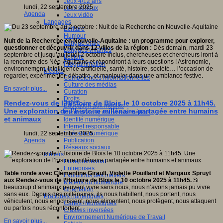
Jeux 4/12 ans
lundi, 22 septembre 2025
Jeux sérieux
Agenda
Jeux vidéo
Langages
Ecriture
Humour
Nuit de la Recherche en Nouvelle-Aquitaine : un programme pour explorer,
Langue orale
questionner et découvrir dans 12 villes de la région :
Dès demain, mardi 23
Langues vivantes
septembre et jusqu’au jeudi 2 octobre inclus, chercheuses et chercheurs iront à
Lecture
la rencontre des Néo-Aquitains et répondront à leurs questions ! Astronomie,
Programmation
environnement, intelligence artificielle, santé, histoire, société… l’occasion de
Médias
regarder, expérimenter, débattre, et manipuler dans une ambiance festive.
Compétences informationnelles
Culture des médias
En savoir plus...
Curation
Droits
Rendez-vous de l’Histoire de Blois le 10 octobre 2025 à 11h45.
Education aux médias
Une exploration de l’histoire millénaire partagée entre humains
Information et nouveaux médias
et animaux
Identité numérique
Internet responsable
Littératie numérique
lundi, 22 septembre 2025
Publication
Agenda
Réseaux sociaux
Métiers
Entrepreneuriat
Entreprises
Table ronde avec Clémentine Girault, Violette Pouillard et Margaux Spruyt
Evolutions des métiers
aux Rendez-vous de l’Histoire de Blois le 10 octobre 2025 à 11h45.
Si
Métiers du numérique
beaucoup d’animaux peuvent vivre sans nous, nous n’avons jamais pu vivre
Orientation
sans eux. Depuis des millénaires, ils nous habillent, nous portent, nous
Pratiques numériques
véhiculent, nous enrichissent, nous alimentent, nous protègent, nous attaquent
Cartes heuristiques
ou parfois nous réconfortent.
Classes inversées
Environnement Numérique de Travail
En savoir plus...