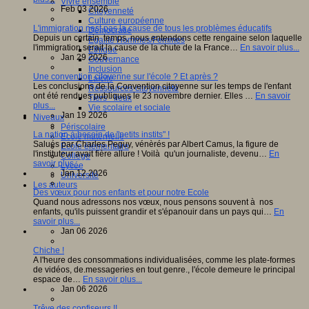
Vivre ensemble
Feb 03 2026
Citoyenneté
Culture européenne
L'immigration nest pas la cause de tous les problèmes éducatifs
Démocratie
Depuis un certain temps, nous entendons cette rengaine selon laquelle
Egalité Hommes/Femmes
l'immigration serait la cause de la chute de la France…
En savoir plus...
Ethique
Jan 29 2026
Gouvernance
Inclusion
Une convention citoyenne sur l'école ? Et après ?
Laïcité
Les conclusions de la Convention citoyenne sur les temps de l'enfant
Ressources citoyenneté
ont été rendues publiques le 23 novembre dernier. Elles …
En savoir
Tiers - lieux
plus...
Vie scolaire et sociale
Jan 19 2026
Niveaux
Périscolaire
La nation à besoin de "petits instits" !
Ecole maternelle
Salués par Charles Peguy, vénèrés par Albert Camus, la figure de
Ecole élémentaire
l'instituteur avait fière allure ! Voilà qu'un journaliste, devenu…
En
Collège
savoir plus...
Lycée
Jan 12 2026
Université
Les auteurs
Des vœux pour nos enfants et pour notre Ecole
Quand nous adressons nos vœux, nous pensons souvent à nos
enfants, qu'ils puissent grandir et s'épanouir dans un pays qui…
En
savoir plus...
Jan 06 2026
Chiche !
A l'heure des consommations individualisées, comme les plate-formes
de vidéos, de.messageries en tout genre., l'école demeure le principal
espace de…
En savoir plus...
Jan 06 2026
Trêve des confiseurs !!