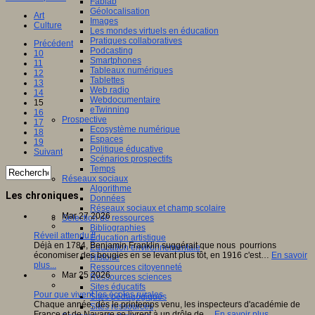
Fablab
Géolocalisation
Art
Images
Culture
Les mondes virtuels en éducation
Pratiques collaboratives
Précédent
Podcasting
10
Smartphones
11
Tableaux numériques
12
Tablettes
13
Web radio
14
Webdocumentaire
15
eTwinning
16
Prospective
17
Ecosystème numérique
18
Espaces
19
Politique éducative
Suivant
Scénarios prospectifs
Temps
Réseaux sociaux
Algorithme
Les chroniques
Données
Réseaux sociaux et champ scolaire
Mar 27 2026
Sélection de ressources
Bibliographies
Réveil attendu !!
Education artistique
Déjà en 1784, Benjamin Franklin suggérait que nous pourrions
Education environnementale
économiser des bougies en se levant plus tôt, en 1916 c'est…
En savoir
Histoire
plus...
Ressources citoyenneté
Mar 25 2026
Ressources sciences
Sites éducatifs
Pour que vivent les écoles rurales
Sites pédagogiques
Chaque année, dès le printemps venu, les inspecteurs d'académie de
Sites ressources
France et de Navarre se livrent à un drôle de…
En savoir plus...