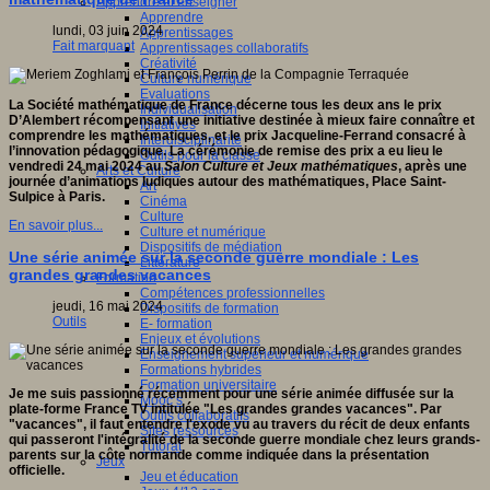
Apprendre et enseigner
Apprendre
lundi, 03 juin 2024
Apprentissages
Fait marquant
Apprentissages collaboratifs
Créativité
Culture numérique
Evaluations
La Société mathématique de France décerne tous les deux ans le prix
Individualisation
D’Alembert récompensant une initiative destinée à mieux faire connaître et
Initiatives
comprendre les mathématiques, et le prix Jacqueline-Ferrand consacré à
Interdisciplinarité
l’innovation pédagogique. La cérémonie de remise des prix a eu lieu le
Outils pour la classe
vendredi 24 mai 2024 au
Salon Culture et Jeux mathématiques
, après une
Arts et Culture
journée d’animations ludiques autour des mathématiques, Place Saint-
Art
Sulpice à Paris.
Cinéma
Culture
En savoir plus...
Culture et numérique
Dispositifs de médiation
Une série animée sur la seconde guerre mondiale : Les
Littérature
grandes grandes vacances
Formation
Compétences professionnelles
jeudi, 16 mai 2024
Dispositifs de formation
Outils
E- formation
Enjeux et évolutions
Enseignement supérieur et numérique
Formations hybrides
Formation universitaire
Je me suis passionné récemment pour une série animée diffusée sur la
Mooc’s
plate-forme France TV intitulée "Les grandes grandes vacances". Par
Outils collaboratifs
"vacances", il faut entendre l'exode vu au travers du récit de deux enfants
Sites ressources
qui passeront l'intégralité de la seconde guerre mondiale chez leurs grands-
Tutorat
parents sur la côte normande comme indiquée dans la présentation
Jeux
officielle.
Jeu et éducation