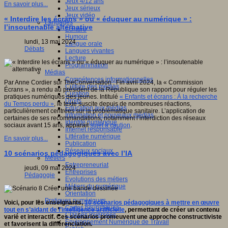
Jeux 4/12 ans
En savoir plus...
Jeux sérieux
Jeux vidéo
« Interdire les écrans » ou « éduquer au numérique » :
Langages
l’insoutenable alternative
Ecriture
Humour
lundi, 13 mai 2024
Langue orale
Débats
Langues vivantes
Lecture
Programmation
Médias
Compétences informationnelles
Par Anne Cordier sur TheConversation : Fin avril 2024, la « Commission
Culture des médias
Écrans », a rendu au président de la République son rapport pour réguler les
Curation
pratiques numériques des jeunes. Intitulé
« Enfants et écrans : À la recherche
Droits
du Temps perdu »
, le texte suscite depuis de nombreuses réactions,
Education aux médias
particulièrement centrées sur la problématique sanitaire. L’application de
Information et nouveaux médias
certaines de ses recommandations, notamment l’interdiction des réseaux
Identité numérique
sociaux avant 15 ans, apparait
sujet à caution
.
Internet responsable
Littératie numérique
En savoir plus...
Publication
Réseaux sociaux
10 scénarios pédagogiques avec l’IA
Métiers
Entrepreneuriat
jeudi, 09 mai 2024
Entreprises
Pédagogie
Evolutions des métiers
Métiers du numérique
Orientation
Pratiques numériques
Voici, pour les enseignants,
10 scénarios pédagogiques à mettre en œuvre
Cartes heuristiques
tout en s’aidant de l’intelligence artificielle
, permettant de créer un contenu
Classes inversées
varié et interactif. Ces scénarios promeuvent une approche constructiviste
Environnement Numérique de Travail
et favorisent la différenciation.