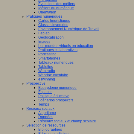
Evolutions des métiers
Métiers du numérique
Orientation
Pratiques numériques
Cartes heuristiques
Classes inversées
Environnement Numérique de Travail
Fablab
Géolocalisation
Images
Les mondes virtuels en éducation
Pratiques collaboratives
Podcasting
Smartphones
Tableaux numériques
Tablettes
Web radio
Webdocumentaire
eTwinning
Prospective
Ecosystème numérique
Espaces
Politique éducative
Scénarios prospectifs
Temps
Réseaux sociaux
Algorithme
Données
Réseaux sociaux et champ scolaire
Sélection de ressources
Bibliographies
Education artistique