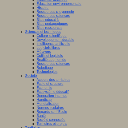
Education environnementale
Histoire
Ressources citoyenneté
Ressources sciences
Sites éducatifs
Sites pédagogiques
Sites ressources
Sciences et techniques
Culture scientifique
Développement durable
Intelligence artificielle
Logiciels libres
Métavers
Outils et logiciels
Réalité augmentée
Ressources sciences
Robotique
Technologies
Société
Acteurs des territoires
Ecole et structure
Economie
Ecosystème éducatif
Génération internet
Handicap
Mondialisation
Normes scolaires
Regards sur l’Ecole
Santé
Société connectée
Territoires et projets
Territoires