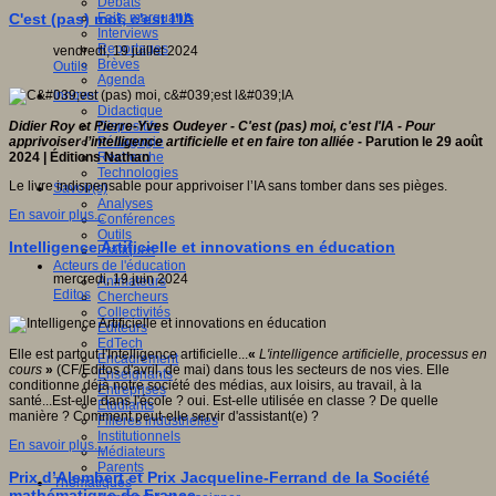
Débats
Faits marquants
C'est (pas) moi, c'est l'IA
Interviews
Reportages
vendredi, 19 juillet 2024
Brèves
Outils
Agenda
Innover
Didactique
Dispositifs
Didier Roy et Pierre-Yves Oudeyer - C'est (pas) moi, c'est l'IA -
Pour
Pédagogie
apprivoiser l’intelligence artificielle et en faire ton alliée -
Parution le 29 août
Recherche
2024 | Éditions Nathan
Technologies
Le livre indispensable pour apprivoiser l’IA sans tomber dans ses pièges.
Savoir(s)
Analyses
En savoir plus...
Conférences
Outils
Intelligence Artificielle et innovations en éducation
Pratiques
Acteurs de l'éducation
mercredi, 19 juin 2024
Animateurs
Editos
Chercheurs
Collectivités
Editeurs
EdTech
Elle est partout l'Intelligence artificielle...
«
L'intelligence artificielle, processus en
Encadrement
cours
»
(CF/Editos d'avril, de mai) dans tous les secteurs de nos vies. Elle
Enseignants
conditionne déjà notre société des médias, aux loisirs, au travail, à la
Entreprises
santé...Est-elle dans l'école ? oui. Est-elle utilisée en classe ? De quelle
Etudiants
manière ? Comment peut-elle servir d'assistant(e) ?
Filières industrielles
Institutionnels
En savoir plus...
Médiateurs
Parents
Prix d’Alembert et Prix Jacqueline-Ferrand de la Société
Thématiques
mathématique de France