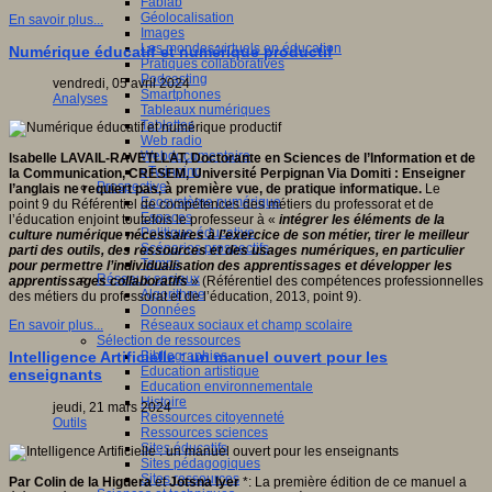
Fablab
Géolocalisation
En savoir plus...
Images
Les mondes virtuels en éducation
Numérique éducatif et numérique productif
Pratiques collaboratives
Podcasting
vendredi, 05 avril 2024
Smartphones
Analyses
Tableaux numériques
Tablettes
Web radio
Webdocumentaire
Isabelle LAVAIL-RAVETLLAT, Doctorante en Sciences de l’Information et de
eTwinning
la Communication, CRESEM, Université Perpignan Via Domiti
: Enseigner
Prospective
l’anglais ne requiert pas, à première vue, de pratique informatique.
Le
Ecosystème numérique
point 9 du Référentiel de compétences des métiers du professorat et de
Espaces
l’éducation enjoint toutefois le professeur à «
i
ntégrer les éléments de la
Politique éducative
culture numérique nécessaires à l’exercice de son métier, tirer le meilleur
Scénarios prospectifs
parti des outils, des ressources et des usages numériques, en particulier
Temps
pour permettre l’individualisation des apprentissages et développer les
Réseaux sociaux
apprentissages collaboratifs
» (Référentiel des compétences professionnelles
Algorithme
des métiers du professorat et de l’éducation, 2013, point 9).
Données
Réseaux sociaux et champ scolaire
En savoir plus...
Sélection de ressources
Bibliographies
Intelligence Artificielle : un manuel ouvert pour les
Education artistique
enseignants
Education environnementale
Histoire
jeudi, 21 mars 2024
Ressources citoyenneté
Outils
Ressources sciences
Sites éducatifs
Sites pédagogiques
Sites ressources
Par Colin de la Higuera
et
Jotsna Iyer
*: La première édition de ce manuel a