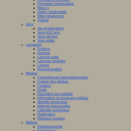
Formation universitaire
Mooc’s
Outils collaboratifs
Sites ressources
Tutorat
Jeux
Jeu et éducation
Jeux 4/12 ans
Jeux sérieux
Jeux vidéo
Langages
Ecriture
Humour
Langue orale
Langues vivantes
Lecture
Programmation
Médias
Compétences informationnelles
Culture des médias
Curation
Droits
Education aux médias
Information et nouveaux médias
Identité numérique
Internet responsable
Littératie numérique
Publication
Réseaux sociaux
Métiers
Entrepreneuriat
Entreprises