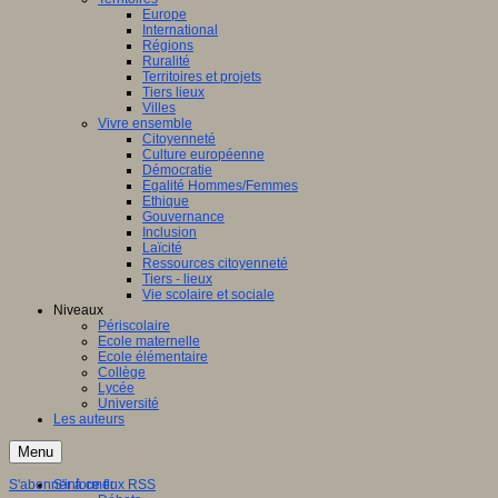
Europe
International
Régions
Ruralité
Territoires et projets
Tiers lieux
Villes
Vivre ensemble
Citoyenneté
Culture européenne
Démocratie
Egalité Hommes/Femmes
Ethique
Gouvernance
Inclusion
Laïcité
Ressources citoyenneté
Tiers - lieux
Vie scolaire et sociale
Niveaux
Périscolaire
Ecole maternelle
Ecole élémentaire
Collège
Lycée
Université
Les auteurs
Menu
S'abonner à ce flux RSS
S'informer