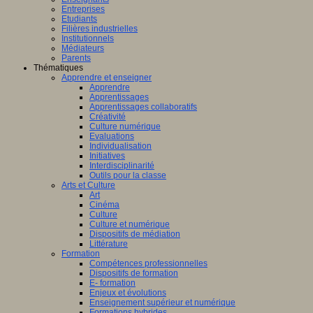
Entreprises
Etudiants
Filières industrielles
Institutionnels
Médiateurs
Parents
Thématiques
Apprendre et enseigner
Apprendre
Apprentissages
Apprentissages collaboratifs
Créativité
Culture numérique
Evaluations
Individualisation
Initiatives
Interdisciplinarité
Outils pour la classe
Arts et Culture
Art
Cinéma
Culture
Culture et numérique
Dispositifs de médiation
Littérature
Formation
Compétences professionnelles
Dispositifs de formation
E- formation
Enjeux et évolutions
Enseignement supérieur et numérique
Formations hybrides