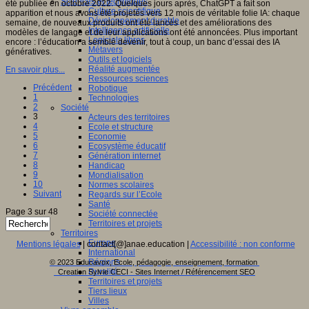
Sciences et techniques
été publiée en octobre 2022. Quelques jours après, ChatGPT a fait son
Culture scientifique
apparition et nous avons été projetés vers 12 mois de véritable folie IA: chaque
Développement durable
semaine, de nouveaux produits ont été lancés et des améliorations des
Intelligence artificielle
modèles de langage et de leur applications ont été annoncées. Plus important
Logiciels libres
encore : l’éducation a semblé devenir, tout à coup, un banc d’essai des IA
Métavers
génératives.
Outils et logiciels
Réalité augmentée
En savoir plus...
Ressources sciences
Précédent
Robotique
1
Technologies
2
Société
3
Acteurs des territoires
4
Ecole et structure
5
Economie
6
Ecosystème éducatif
7
Génération internet
8
Handicap
9
Mondialisation
10
Normes scolaires
Suivant
Regards sur l’Ecole
Santé
Page 3 sur 48
Société connectée
Territoires et projets
Territoires
Europe
Mentions légales
| contact[@]anae.education |
Accessibilité : non conforme
International
Régions
© 2023 Educavox, Ecole, pédagogie, enseignement, formation
Ruralité
Creation Sylvie CECI - Sites Internet / Référencement SEO
Territoires et projets
Tiers lieux
Villes