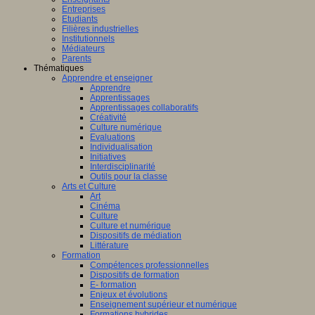
Entreprises
Etudiants
Filières industrielles
Institutionnels
Médiateurs
Parents
Thématiques
Apprendre et enseigner
Apprendre
Apprentissages
Apprentissages collaboratifs
Créativité
Culture numérique
Evaluations
Individualisation
Initiatives
Interdisciplinarité
Outils pour la classe
Arts et Culture
Art
Cinéma
Culture
Culture et numérique
Dispositifs de médiation
Littérature
Formation
Compétences professionnelles
Dispositifs de formation
E- formation
Enjeux et évolutions
Enseignement supérieur et numérique
Formations hybrides