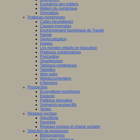
Evolutions des métiers
Métiers du numérique
Orientation
Pratiques numériques
Cartes heuristiques
Classes inversées
Environnement Numérique de Travail
Fablab
Géolocalisation
Images
Les mondes virtuels en éducation
Pratiques collaboratives
Podcasting
Smartphones
Tableaux numériques
Tablettes
Web radio
Webdocumentaire
eTwinning
Prospective
Ecosystème numérique
Espaces
Politique éducative
Scénarios prospectifs
Temps
Réseaux sociaux
Algorithme
Données
Réseaux sociaux et champ scolaire
Sélection de ressources
Bibliographies
Education artistique