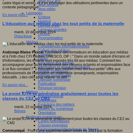
Jeux 4/12 ans
cadre légal et serein, et d’en envisager des utilisations pertinentes dans un
Jeux sérieux
contexte pédagogique.
Jeux vidéo
Langages
En savoir plus...
Ecriture
Humour
L’éducation aux médias chez les tout petits de la maternelle
Langue orale
Langues vivantes
mardi, 10 décembre 2024
Lecture
Didactique
Programmation
Médias
Compétences informationnelles
Culture des médias
Andzongo Blaise Pascal
, Formateur des formateurs en éducation aux médias
Curation
et à l'info chez CFI Médias, UNESCO, OIF
:
" Dans un monde saturé d'écrans et
Droits
d'informations, les enfants sont exposés très tôt aux médias. Comment les
Education aux médias
accompagner pour qu'ils deviennent des citoyens éclairés et responsables face
Information et nouveaux médias
à ce flux constant ? "
L'éducation aux médias chez les tout-petits
" offre aux
Identité numérique
professionnels de l'éducation en maternelle (enseignants, responsables
Internet responsable
éducatifs...) des clés pour relever ce défi."
Littératie numérique
Publication
En savoir plus...
Réseaux sociaux
Métiers
Le projet IOTA se généralise gratuitement pour toutes les
Entrepreneuriat
classes du CE2 au CM2
Entreprises
Evolutions des métiers
mardi, 22 octobre 2024
Métiers du numérique
Brèves
Orientation
Pratiques numériques
Cartes heuristiques
Classes inversées
Environnement Numérique de Travail
Communiqué
: Fruit d’une expérimentation initiés en 2021 par la formation