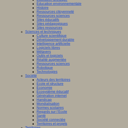
Education environnementale
Histoire
Ressources citoyenneté
Ressources sciences
Sites éducatifs
Sites pédagogiques
Sites ressources
Sciences et techniques
Culture scientifique
Développement durable
Intelligence artificielle
Logiciels libres
Métavers
Outils et logiciels
Réalité augmentée
Ressources sciences
Robotique
Technologies
Société
Acteurs des territoires
Ecole et structure
Economie
Ecosystème éducatif
Génération internet
Handicap
Mondialisation
Normes scolaires
Regards sur l’Ecole
Santé
Société connectée
Territoires et projets
Territoires