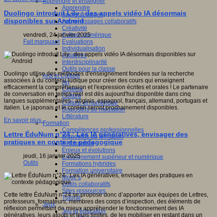
Apprendre et enseigner
Apprendre
Duolingo introduit Lily : des appels vidéo IA désormais
Apprentissages
disponibles sur Android
Apprentissages collaboratifs
Créativité
Culture numérique
vendredi, 24 janvier 2025
Evaluations
Fait marquant
Individualisation
Initiatives
Interdisciplinarité
Outils pour la classe
Duolingo utilise des méthodes d'enseignement fondées sur la recherche
Arts et Culture
associées à du contenu ludique pour créer des cours qui enseignent
Art
efficacement la compréhension et l'expression écrites et orales ! Le partenaire
Cinéma
de conversation en temps réel est dès aujourd'hui disponible dans cinq
Culture
langues supplémentaires : anglais, espagnol, français, allemand, portugais et
Culture et numérique
italien. Le japonais et le coréen seront prochainement disponibles.
Dispositifs de médiation
Littérature
En savoir plus...
Formation
Compétences professionnelles
Lettre ÉduNum n°24 : Les IA génératives, envisager des
Dispositifs de formation
pratiques en contexte pédagogique
E- formation
Enjeux et évolutions
jeudi, 16 janvier 2025
Enseignement supérieur et numérique
Outils
Formations hybrides
Formation universitaire
Mooc’s
Outils collaboratifs
Sites ressources
Cette lettre ÉduNum n°24 se propose donc d’apporter aux équipes de Lettres,
Tutorat
professeurs, formateurs, membres des corps d’inspection, des éléments de
Jeux
réflexion permettant de mieux appréhender le fonctionnement des IA
Jeu et éducation
génératives, leurs atouts et leurs limites, de les mobiliser en restant dans un