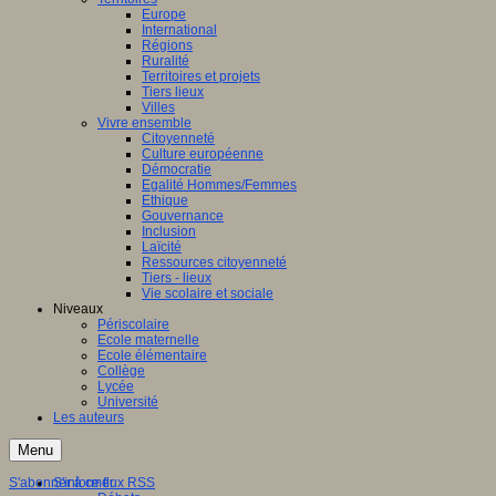
Europe
International
Régions
Ruralité
Territoires et projets
Tiers lieux
Villes
Vivre ensemble
Citoyenneté
Culture européenne
Démocratie
Egalité Hommes/Femmes
Ethique
Gouvernance
Inclusion
Laïcité
Ressources citoyenneté
Tiers - lieux
Vie scolaire et sociale
Niveaux
Périscolaire
Ecole maternelle
Ecole élémentaire
Collège
Lycée
Université
Les auteurs
Menu
S'abonner à ce flux RSS
S'informer