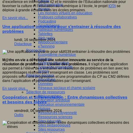
Fablab
d’excellence en informatique 42 et le ministère de l’Éducation nationale pour
Géolocalisation
favoriser la culture et l’éducation au numérique à l’école, le projet
IOTA
se
Images
déploie à grande échelle dans les écoles primaires.
Les mondes virtuels en éducation
Pratiques collaboratives
En savoir plus...
Podcasting
Smartphones
Une application innovante pour s'entrainer à résoudre des
Tableaux numériques
problèmes
Tablettes
Web radio
lundi, 16 septembre 2024
Webdocumentaire
Didactique
eTwinning
Prospective
Ecosystème numérique
Espaces
M@ths en-vie a développé une solution innovante au service de la
Politique éducative
résolution de problèmes : L’atelier des problèmes.
Il s'agit d'une application
Scénarios prospectifs
qui permet à l’élève de s’entraîner en résolution de problèmes en lien avec les
Temps
apprentissages réalisés par l’enseignant en classe. Les problèmes sont
Réseaux sociaux
proposés selon une progression et une programmation du CP au CM2 définies
Algorithme
dans l’application et personnalisables par l’enseignant.
Données
Réseaux sociaux et champ scolaire
En savoir plus...
Sélection de ressources
Bibliographies
Coopération et différenciation : Entre dynamiques collectives
Education artistique
et besoins des élèves
Education environnementale
Histoire
vendredi, 06 septembre 2024
Ressources citoyenneté
Outils
Ressources sciences
Sites éducatifs
Sites pédagogiques
Sites ressources