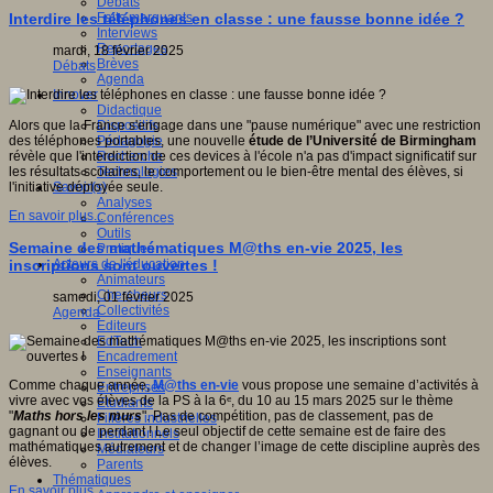
Débats
Faits marquants
Interdire les téléphones en classe : une fausse bonne idée ?
Interviews
Reportages
mardi, 18 février 2025
Brèves
Débats
Agenda
Innover
Didactique
Dispositifs
Alors que la France s'engage dans une "pause numérique" avec une restriction
Pédagogie
des téléphones portables, une nouvelle
étude de l’Université de Birmingham
Recherche
révèle que l'interdiction de ces devices à l'école n'a pas d'impact significatif sur
Technologies
les résultats scolaires, le comportement ou le bien-être mental des élèves, si
Savoir(s)
l'initiative déployée seule.
Analyses
En savoir plus...
Conférences
Outils
Semaine des mathématiques M@ths en-vie 2025, les
Pratiques
Acteurs de l'éducation
inscriptions sont ouvertes !
Animateurs
Chercheurs
samedi, 01 février 2025
Collectivités
Agenda
Editeurs
EdTech
Encadrement
Enseignants
Comme chaque année,
M@ths en-vie
vous propose une semaine d’activités à
Entreprises
vivre avec vos élèves de la PS à la 6ᵉ, du 10 au 15 mars 2025 sur le thème
Etudiants
"
Maths hors les murs
". Pas de compétition, pas de classement, pas de
Filières industrielles
gagnant ou de perdant ! Le seul objectif de cette semaine est de faire des
Institutionnels
mathématiques autrement et de changer l’image de cette discipline auprès des
Médiateurs
élèves.
Parents
Thématiques
En savoir plus...