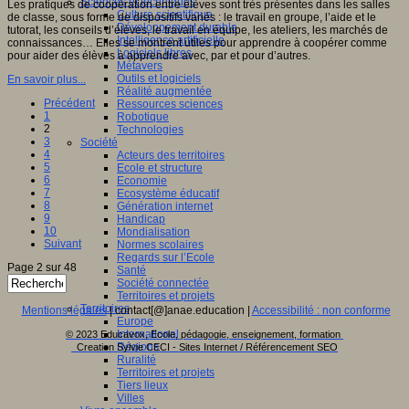
Sciences et techniques
Les pratiques de coopération entre élèves sont très présentes dans les salles
Culture scientifique
de classe, sous forme de dispositifs variés : le travail en groupe, l’aide et le
Développement durable
tutorat, les conseils d’élèves, le travail en équipe, les ateliers, les marchés de
Intelligence artificielle
connaissances… Elles se montrent utiles pour apprendre à coopérer comme
Logiciels libres
pour aider des élèves à apprendre avec, par et pour d’autres.
Métavers
Outils et logiciels
En savoir plus...
Réalité augmentée
Précédent
Ressources sciences
1
Robotique
2
Technologies
3
Société
4
Acteurs des territoires
5
Ecole et structure
6
Economie
7
Ecosystème éducatif
8
Génération internet
9
Handicap
10
Mondialisation
Suivant
Normes scolaires
Regards sur l’Ecole
Page 2 sur 48
Santé
Société connectée
Territoires et projets
Territoires
Mentions légales
| contact[@]anae.education |
Accessibilité : non conforme
Europe
International
© 2023 Educavox, Ecole, pédagogie, enseignement, formation
Régions
Creation Sylvie CECI - Sites Internet / Référencement SEO
Ruralité
Territoires et projets
Tiers lieux
Villes