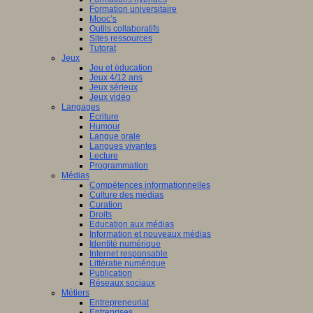
Formation universitaire
Mooc’s
Outils collaboratifs
Sites ressources
Tutorat
Jeux
Jeu et éducation
Jeux 4/12 ans
Jeux sérieux
Jeux vidéo
Langages
Ecriture
Humour
Langue orale
Langues vivantes
Lecture
Programmation
Médias
Compétences informationnelles
Culture des médias
Curation
Droits
Education aux médias
Information et nouveaux médias
Identité numérique
Internet responsable
Littératie numérique
Publication
Réseaux sociaux
Métiers
Entrepreneuriat
Entreprises