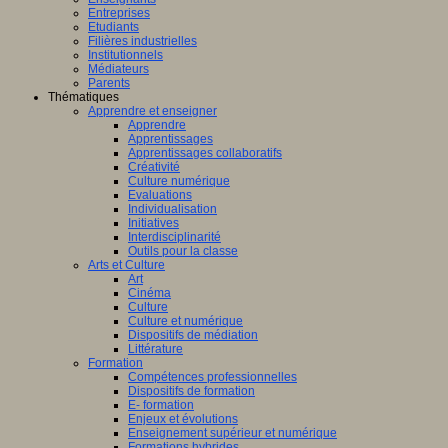
Entreprises
Etudiants
Filières industrielles
Institutionnels
Médiateurs
Parents
Thématiques
Apprendre et enseigner
Apprendre
Apprentissages
Apprentissages collaboratifs
Créativité
Culture numérique
Evaluations
Individualisation
Initiatives
Interdisciplinarité
Outils pour la classe
Arts et Culture
Art
Cinéma
Culture
Culture et numérique
Dispositifs de médiation
Littérature
Formation
Compétences professionnelles
Dispositifs de formation
E- formation
Enjeux et évolutions
Enseignement supérieur et numérique
Formations hybrides