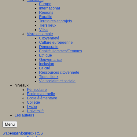
Europe
International
Régions
Ruralité
Territoires et projets
Tiers lieux
Villes
Vivre ensemble
Citoyenneté
Culture européenne
Démocratie
Egalité Hommes/Femmes
Ethique
Gouvernance
Inclusion
Laïcité
Ressources citoyenneté
Tiers - lieux
Vie scolaire et sociale
Niveaux
Périscolaire
Ecole maternelle
Ecole élémentaire
Collège
Lycée
Université
Les auteurs
Menu
S'abonner à ce flux RSS
S'informer