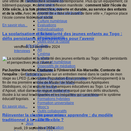
Apprendre et enseigner
une vitrine de l’architecture scolaire contemporaine. Plus qu’un équipement, ce
Apprendre
bâtiment-paysage, incarne une réflexion manifeste :
comment bâtir l’école du
Apprentissages
XXIe siècle, à la fois protectrice, ouverte et durable, au service des enfants
Apprentissages collaboratifs
et de la ville.
Avec sa volonté de «
faire vie avant de faire ville
», l’agence place
Créativité
l’école comme fédérateur social.
Culture numérique
Evaluations
En savoir plus...
Individualisation
Initiatives
La scolarisation et la scolarité des jeunes enfants au Togo :
Interdisciplinarité
défis persistants et perspectives pour l’avenir
Outils pour la classe
Arts et Culture
vendredi, 13 décembre 2024
Art
Interviews
Cinéma
Culture
Culture et numérique
Dispositifs de médiation
Littérature
ParJustine Mandine, Étudiante à l'
Université
Aix-Marseille. Contexte de
Formation
l’enquête :
Cet article s’appuie sur un entretien mené dans le cadre de mon
Compétences professionnelles
stage au LPED (Laboratoire Population-Environnement-Développement) à la
Dispositifs de formation
fin de ma première année de Master de Mathématiques Appliquées
E- formation
Statistiques, où j’ai exploré les dynamiques éducatives au Togo. Le village
Enjeux et évolutions
d’Agoué, situé dans une région isolée et marqué par des défis structurels,
Enseignement supérieur et numérique
illustre à lui seul les disparités et les inégalités qui caractérisent le système
Formations hybrides
éducatif togolais.
Formation universitaire
En savoir plus...
Mooc’s
Outils collaboratifs
Réinventer la classe pour mieux apprendre : du modèle
Sites ressources
Tutorat
traditionnel à la salle flexible ?
Jeux
Jeu et éducation
jeudi, 19 septembre 2024