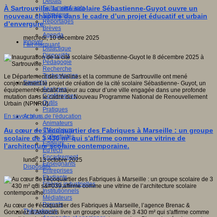
Débats
Faits marquants
À Sartrouville, la cité scolaire Sébastienne-Guyot ouvre un
Interviews
nouveau chapitre dans le cadre d’un projet éducatif et urbain
Reportages
d’envergure
Brèves
Agenda
mercredi, 10 décembre 2025
Innover
Fait marquant
Didactique
Dispositifs
Pédagogie
Recherche
Technologies
Le Département des Yvelines et la commune de Sartrouville ont mené
Savoir(s)
conjointement le projet de création de la cité scolaire Sébastienne- Guyot, un
Analyses
équipement éducatif majeur au cœur d’une ville engagée dans une profonde
Conférences
mutation dans le cadre du Nouveau Programme National de Renouvellement
Outils
Urbain (NPNRU).
Pratiques
Acteurs de l'éducation
En savoir plus...
Animateurs
Chercheurs
Au cœur de l’écoquartier des Fabriques à Marseille : un groupe
Collectivités
scolaire de 3 430 m² qui s'affirme comme une vitrine de
Editeurs
l’architecture scolaire contemporaine.
EdTech
Encadrement
lundi, 13 octobre 2025
Enseignants
Dispositifs
Entreprises
Etudiants
Filières industrielles
Institutionnels
Médiateurs
Parents
Au cœur de l’écoquartier des Fabriques à Marseille, l’agence Brenac &
Thématiques
Gonzalez & Associés livre un groupe scolaire de 3 430 m² qui s'affirme comme