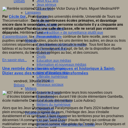
Jeux 4/12 ans
Débats
Jeux sérieux
Jeux vidéo
Langages
Ecriture
Par
Cécile Goï
,
Professeure des universités émérite, Université de Tours sur
Humour
Theconversation :
Dans de nombreuses écoles primaires, et davantage
Langue orale
encore dans le secondaire, si une personne scolarisée il y a cinquante ans
Langues vivantes
entrait aujourd’hui dans une salle de classe, elle ne serait pas vraiment
Lecture
dépaysée.
Héritière d’une
« tradition » de surveillance plutôt que
Programmation
d’apprentissage
, la
« classe autobus »
continue de faire recette, avec ses
Médias
pupitres simples ou doubles, placés les uns derrière les autres, en deux ou trois
Compétences informationnelles
colonnes séparées par des travées où circule le maître. Tous font face au
Culture des médias
tableau et au bureau de l’enseignant. Il s’agit, de fait, de la disposition rituelle
Curation
des examens, du brevet des collèges au bac, et des concours.
Droits
En savoir plus...
Education aux médias
Information et nouveaux médias
Une rentrée des classes olympiques et historique à Saint-
Identité numérique
Internet responsable
Dizier avec des cours d'écoles transformées
Littératie numérique
Publication
vendredi, 30 août 2024
Réseaux sociaux
Brèves
Métiers
Entrepreneuriat
Entreprises
Evolutions des métiers
Métiers du numérique
Alors que les Jeux Olympiques et Paralympiques de Paris 2024 battent leur
Orientation
plein encore pour une poignée de jours, l’héritage des Jeux s'installe
Pratiques numériques
durablement et va continuer à faire rayonner les territoires pour les prochaines
Cartes heuristiques
décennies ! A commencer par Saint-Dizier (Haute-Marne) qui continue de
Classes inversées
matérialiser son engagement comme ville-pilote du Comité Jeux Olympiques et
Environnement Numérique de Travail