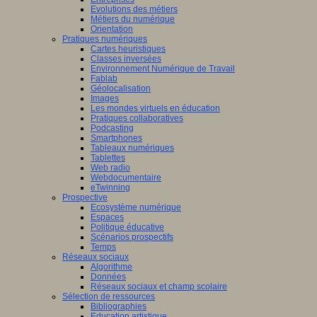
Evolutions des métiers
Métiers du numérique
Orientation
Pratiques numériques
Cartes heuristiques
Classes inversées
Environnement Numérique de Travail
Fablab
Géolocalisation
Images
Les mondes virtuels en éducation
Pratiques collaboratives
Podcasting
Smartphones
Tableaux numériques
Tablettes
Web radio
Webdocumentaire
eTwinning
Prospective
Ecosystème numérique
Espaces
Politique éducative
Scénarios prospectifs
Temps
Réseaux sociaux
Algorithme
Données
Réseaux sociaux et champ scolaire
Sélection de ressources
Bibliographies
Education artistique