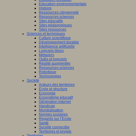
Education environnementale
Histoire
Ressources citoyenneté
Ressources sciences
Sites éducatifs
Sites pédagogiques
Sites ressources
Sciences et techniques
Culture scientifique
Développement durable
Intelligence artificielle
Logiciels libres
Métavers
Outils et logiciels
Réalité augmentée
Ressources sciences
Robotique
Technologies
Société
Acteurs des territoires
Ecole et structure
Economie
Ecosystème éducatif
Génération internet
Handicap
Mondialisation
Normes scolaires
Regards sur l’Ecole
Santé
Société connectée
Territoires et projets
Territoires