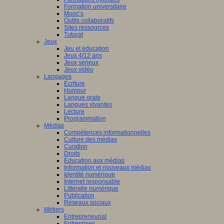
Formation universitaire
Mooc’s
Outils collaboratifs
Sites ressources
Tutorat
Jeux
Jeu et éducation
Jeux 4/12 ans
Jeux sérieux
Jeux vidéo
Langages
Ecriture
Humour
Langue orale
Langues vivantes
Lecture
Programmation
Médias
Compétences informationnelles
Culture des médias
Curation
Droits
Education aux médias
Information et nouveaux médias
Identité numérique
Internet responsable
Littératie numérique
Publication
Réseaux sociaux
Métiers
Entrepreneuriat
Entreprises