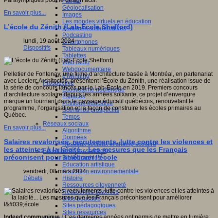
Paralympiques pour le design actif.
Fablab
Géolocalisation
En savoir plus...
Images
Les mondes virtuels en éducation
L’école du Zénith (Lab-École Shefford)
Pratiques collaboratives
Podcasting
lundi, 19 août 2024
Smartphones
Dispositifs
Tableaux numériques
Tablettes
Web radio
Webdocumentaire
Pelletier de Fontenay, une firme d’architecture basée à Montréal, en partenariat
eTwinning
avec Leclerc Architectes, présentent l’École du Zénith, une réalisation issue de
Prospective
la série de concours lancés par le Lab-École en 2019. Premiers concours
Ecosystème numérique
d’architecture scolaire depuis les années soixante, ce projet d’envergure
Espaces
marque un tournant dans le paysage éducatif québécois, renouvelant le
Politique éducative
programme, l’organisation et la façon de construire les écoles primaires au
Scénarios prospectifs
Québec.
Temps
Réseaux sociaux
En savoir plus...
Algorithme
Données
Salaires revalorisés, recrutements, lutte contre les violences et
Réseaux sociaux et champ scolaire
les atteintes à la laïcité... Les mesures que les Français
Sélection de ressources
préconisent pour améliorer l'école
Bibliographies
Education artistique
Education environnementale
vendredi, 08 mars 2024
Histoire
Débats
Ressources citoyenneté
Ressources sciences
Sites éducatifs
Sites pédagogiques
Sites ressources
Indeed communique :
Ces dernières années ont permis de mettre en lumière