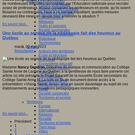
Sciences et techniques
de nombreuses difficultés rencontrées par l’Education nationale pour recruter
Culture scientifique
assez de professeurs, et pour conserver les professeurs en poste, qu’ils soient
Développement durable
titulaires ou contractuels. Face à ce constat inquiétant, quelles mesures
Intelligence artificielle
devraient être mises en œuvre pour améliorer la situation ?
Logiciels libres
Métavers
En savoir plus...
Outils et logiciels
Réalité augmentée
Une école au service de la pédagogie fait des heureux au
Ressources sciences
Québec
Robotique
Technologies
mardi, 02 mai 2023
Société
Reportages
Acteurs des territoires
Ecole et structure
Economie
Ecosystème éducatif
Madame
Nancy Gendron,
Directrice de marque et communication au Collège
Génération internet
Sainte Anne de Lachine au Québec a la gentillesse de nous faire parvenir cet
Handicap
article où elle présente le Projet Éducatif de la nouvelle École secondaire du
Mondialisation
Collège Sainte Anne [i]; La note en fin de document donne accès à la
Normes scolaires
présentation «Vision Sainte-Anne» pour en savoir davantage au sujet de ces
Regards sur l’Ecole
établissements aux conceptions pédagogiques innovantes.
Santé
Société connectée
Territoires et projets
Territoires
Europe
International
En savoir plus...
Régions
Ruralité
Précédent
Territoires et projets
1
Tiers lieux
2
Villes
3