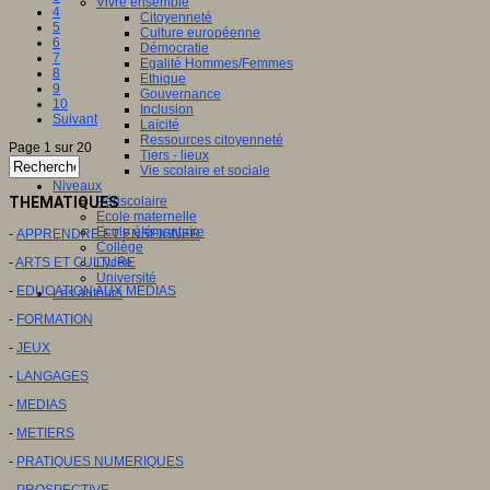
Vivre ensemble
4
Citoyenneté
5
Culture européenne
6
Démocratie
7
Egalité Hommes/Femmes
8
Ethique
9
Gouvernance
10
Inclusion
Suivant
Laïcité
Ressources citoyenneté
Page 1 sur 20
Tiers - lieux
Vie scolaire et sociale
Niveaux
THEMATIQUES
Périscolaire
Ecole maternelle
Ecole élémentaire
-
APPRENDRE ET ENSEIGNER
Collège
-
ARTS ET CULTURE
Lycée
Université
-
EDUCATION AUX MEDIAS
Les auteurs
-
FORMATION
-
JEUX
-
LANGAGES
-
MEDIAS
-
METIERS
-
PRATIQUES NUMERIQUES
-
PROSPECTIVE