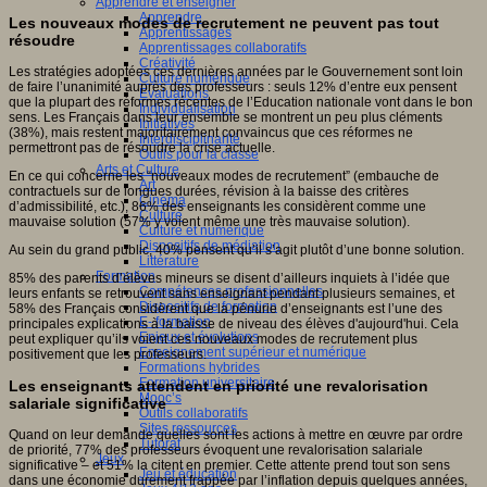
Apprendre et enseigner
Apprendre
Les nouveaux modes de recrutement ne peuvent pas tout
Apprentissages
résoudre
Apprentissages collaboratifs
Créativité
Les stratégies adoptées ces dernières années par le Gouvernement sont loin
Culture numérique
de faire l’unanimité auprès des professeurs : seuls 12% d’entre eux pensent
Evaluations
que la plupart des réformes récentes de l’Education nationale vont dans le bon
Individualisation
sens. Les Français dans leur ensemble se montrent un peu plus cléments
Initiatives
(38%), mais restent majoritairement convaincus que ces réformes ne
Interdisciplinarité
permettront pas de résoudre la crise actuelle.
Outils pour la classe
Arts et Culture
En ce qui concerne les “nouveaux modes de recrutement” (embauche de
Art
contractuels sur de longues durées, révision à la baisse des critères
Cinéma
d’admissibilité, etc.), 86% des enseignants les considèrent comme une
Culture
mauvaise solution (57% y voient même une très mauvaise solution).
Culture et numérique
Dispositifs de médiation
Au sein du grand public, 40% pensent qu’il s’agit plutôt d’une bonne solution.
Littérature
Formation
85% des parents d’élèves mineurs se disent d’ailleurs inquiets à l’idée que
Compétences professionnelles
leurs enfants se retrouvent sans enseignant pendant plusieurs semaines, et
Dispositifs de formation
58% des Français considèrent que la pénurie d’enseignants est l’une des
E- formation
principales explications à la baisse de niveau des élèves d'aujourd'hui. Cela
Enjeux et évolutions
peut expliquer qu’ils voient ces nouveaux modes de recrutement plus
Enseignement supérieur et numérique
positivement que les professeurs.
Formations hybrides
Formation universitaire
Les enseignants attendent en priorité une revalorisation
Mooc’s
salariale significative
Outils collaboratifs
Sites ressources
Quand on leur demande quelles sont les actions à mettre en œuvre par ordre
Tutorat
de priorité, 77% des professeurs évoquent une revalorisation salariale
Jeux
significative – et 51% la citent en premier. Cette attente prend tout son sens
Jeu et éducation
dans une économie durement frappée par l’inflation depuis quelques années,