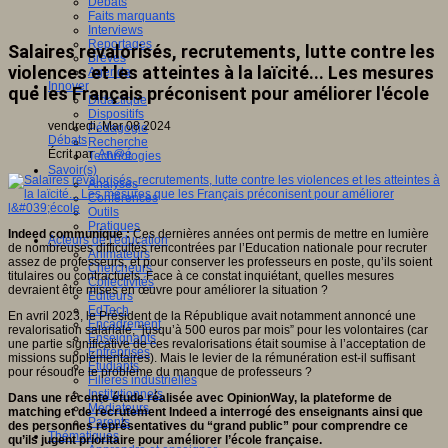
Débats
Faits marquants
Interviews
Reportages
Salaires revalorisés, recrutements, lutte contre les
Brèves
violences et les atteintes à la laïcité... Les mesures
Agenda
Innover
que les Français préconisent pour améliorer l'école
Didactique
Dispositifs
vendredi, Mar 08 2024
Pédagogie
Débats
Recherche
Écrit par
An@é
Technologies
Savoir(s)
Analyses
Conférences
Outils
Pratiques
Indeed communique :
Ces dernières années ont permis de mettre en lumière
Acteurs de l'éducation
de nombreuses difficultés rencontrées par l’Education nationale pour recruter
Animateurs
assez de professeurs, et pour conserver les professeurs en poste, qu’ils soient
Chercheurs
titulaires ou contractuels. Face à ce constat inquiétant, quelles mesures
Collectivités
devraient être mises en œuvre pour améliorer la situation ?
Editeurs
EdTech
En avril 2023, le Président de la République avait notamment annoncé une
Encadrement
revalorisation salariale, “jusqu’à 500 euros par mois” pour les volontaires (car
Enseignants
une partie significative de ces revalorisations était soumise à l’acceptation de
Entreprises
missions supplémentaires). Mais le levier de la rémunération est-il suffisant
Etudiants
pour résoudre le problème du manque de professeurs ?
Filières industrielles
Institutionnels
Dans une récente étude réalisée avec OpinionWay, la plateforme de
Médiateurs
matching et de recrutement Indeed a interrogé des enseignants ainsi que
Parents
des personnes représentatives du “grand public” pour comprendre ce
Thématiques
qu’ils jugent prioritaire pour améliorer l’école française.