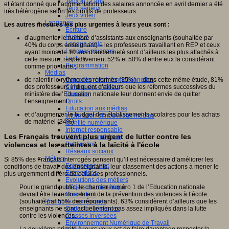
Jeux 4/12 ans
et étant donné que l’augmentation des salaires annoncée en avril dernier a été
Jeux sérieux
très hétérogène selon les profils de professeurs.
Jeux vidéo
Langages
Les autres mesures les plus urgentes à leurs yeux sont :
Ecriture
Humour
d’augmenter le nombre d’assistants aux enseignants (souhaitée par
Langue orale
40% du corps enseignant) – les professeurs travaillant en REP et ceux
Langues vivantes
ayant moins de 10 ans d’ancienneté sont d’ailleurs les plus attachés à
Lecture
cette mesure, respectivement 52% et 50% d’entre eux la considérant
Programmation
comme prioritaire ;
Médias
de ralentir le rythme des réformes (35%) – dans cette même étude, 81%
Compétences informationnelles
des professeurs indiquent d’ailleurs que les réformes successives du
Culture des médias
ministère de l’Education nationale leur donnent envie de quitter
Curation
l’enseignement ;
Droits
Education aux médias
et d’augmenter le budget des établissements scolaires pour les achats
Information et nouveaux médias
de matériel (34%).
Identité numérique
Internet responsable
Les Français trouvent plus urgent de lutter contre les
Littératie numérique
Publication
violences et les atteintes à la laïcité à l'école
Réseaux sociaux
Métiers
Si 85% des Français interrogés pensent qu’il est nécessaire d’améliorer les
Entrepreneuriat
conditions de travail des enseignants, leur classement des actions à mener le
Entreprises
plus urgemment diffère de celui des professionnels.
Evolutions des métiers
Métiers du numérique
Pour le grand public, le chantier numéro 1 de l’Education nationale
Orientation
devrait être le renforcement de la prévention des violences à l’école
Pratiques numériques
(souhaité par 55% des répondants). 63% considèrent d’ailleurs que les
Cartes heuristiques
enseignants ne sont actuellement pas assez impliqués dans la lutte
Classes inversées
contre les violences.
Environnement Numérique de Travail