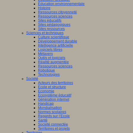
Education environnementale
Histoire
Ressources citoyenneté
Ressources sciences
Sites éducatifs
Sites pédagogiques
Sites ressources
Sciences et techniques
Culture scientifique
Développement durable
Intelligence artificielle
Logiciels libres
Métavers
Outils et logiciels
Réalité augmentée
Ressources sciences
Robotique
Technologies
Société
Acteurs des territoires
Ecole et structure
Economie
Ecosystème éducatif
Génération internet
Handicap
Mondialisation
Normes scolaires
Regards sur l’Ecole
Santé
Société connectée
Territoires et projets
Territoires