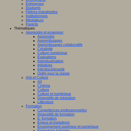
Entreprises
Etudiants
Filières industrielles
Institutionnels
Médiateurs
Parents
Thématiques
Apprendre et enseigner
Apprendre
Apprentissages
Apprentissages collaboratifs
Créativité
Culture numérique
Evaluations
Individualisation
Initiatives
Interdisciplinarité
Outils pour la classe
Arts et Culture
Art
Cinéma
Culture
Culture et numérique
Dispositifs de médiation
Littérature
Formation
Compétences professionnelles
Dispositifs de formation
E- formation
Enjeux et évolutions
Enseignement supérieur et numérique
Formations hybrides