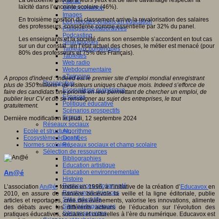
La deuxième priorité à leurs yeux est de faire davantage respecter la
Fablab
laïcité dans l’enceinte scolaire (46%).
Géolocalisation
Images
En troisième position du classement arrive la revalorisation des salaires
Les mondes virtuels en éducation
des professeurs, considérée comme essentielle par 32% du panel.
Pratiques collaboratives
Podcasting
Les enseignants et la société dans son ensemble s’accordent en tout cas
Smartphones
sur un dur constat : en l’état actuel des choses, le métier est menacé (pour
Tableaux numériques
80% des professeurs et 75% des Français).
Tablettes
Web radio
Webdocumentaire
eTwinning
A propos d'indeed : Indeed est le premier site d’emploi mondial enregistrant
Prospective
plus de 350 millions+ de visiteurs uniques chaque mois. Indeed s’efforce de
Ecosystème numérique
faire des candidats une priorité en leur permettant de chercher un emploi, de
Espaces
publier leur CV et de se renseigner au sujet des entreprises, le tout
Politique éducative
gratuitement.
Scénarios prospectifs
Temps
Dernière modification le jeudi, 12 septembre 2024
Réseaux sociaux
Algorithme
Ecole et structure
,
Données
Ecosystème éducatif
,
Réseaux sociaux et champ scolaire
Normes scolaires
,
Sélection de ressources
Bibliographies
Education artistique
Education environnementale
An@é
Histoire
Ressources citoyenneté
L’association
An@é
, fondée en 1996, à l’initiative de la création d’
Educavox
en
Ressources sciences
2010, en assure de manière bénévole la veille et la ligne éditoriale, publie
Sites éducatifs
articles et reportages, crée des événements, valorise les innovations, alimente
Sites pédagogiques
des débats avec les différents acteurs de l’éducation sur l’évolution des
Sites ressources
pratiques éducatives, sociales et culturelles à l’ère du numérique. Educavox est