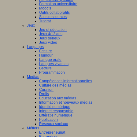
Formation universitaire
Mooc’s
Outils collaboratifs
Sites ressources
Tutorat
Jeux
Jeu et éducation
Jeux 4/12 ans
Jeux sérieux
Jeux vidéo
Langages
Ecriture
Humour
Langue orale
Langues vivantes
Lecture
Programmation
Médias
Compétences informationnelles
Culture des médias
Curation
Droits
Education aux médias
Information et nouveaux médias
Identité numérique
Internet responsable
Littératie numérique
Publication
Réseaux sociaux
Métiers
Entrepreneuriat
Entreprises