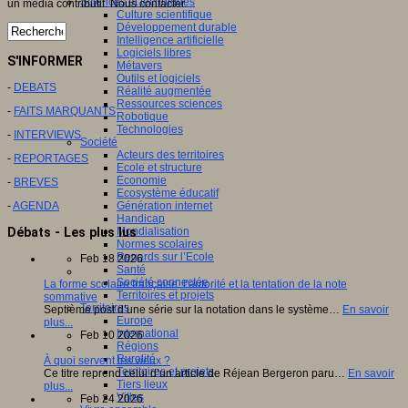
Sciences et techniques
un média contributif. Nous contacter.
Culture scientifique
Développement durable
Intelligence artificielle
Logiciels libres
S'INFORMER
Métavers
Outils et logiciels
-
DEBATS
Réalité augmentée
Ressources sciences
-
FAITS MARQUANTS
Robotique
Technologies
-
INTERVIEWS
Société
Acteurs des territoires
-
REPORTAGES
Ecole et structure
Economie
-
BREVES
Ecosystème éducatif
Génération internet
-
AGENDA
Handicap
Mondialisation
Débats - Les plus lus
Normes scolaires
Regards sur l’Ecole
Feb 18 2026
Santé
Société connectée
La forme scolaire française, l’autorité et la tentation de la note
Territoires et projets
sommative
Territoires
Septième post d’une série sur la notation dans le système…
En savoir
Europe
plus...
International
Feb 10 2026
Régions
Ruralité
À quoi servent les vieux ?
Territoires et projets
Ce titre reprend celui d’un article de Réjean Bergeron paru…
En savoir
Tiers lieux
plus...
Villes
Feb 24 2026