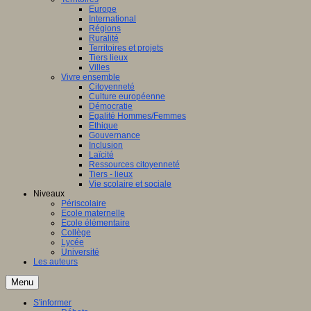
Europe
International
Régions
Ruralité
Territoires et projets
Tiers lieux
Villes
Vivre ensemble
Citoyenneté
Culture européenne
Démocratie
Egalité Hommes/Femmes
Ethique
Gouvernance
Inclusion
Laïcité
Ressources citoyenneté
Tiers - lieux
Vie scolaire et sociale
Niveaux
Périscolaire
Ecole maternelle
Ecole élémentaire
Collège
Lycée
Université
Les auteurs
Menu
S'informer