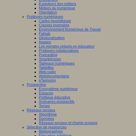
Evolutions des métiers
Métiers du numérique
Orientation
Pratiques numériques
Cartes heuristiques
Classes inversées
Environnement Numérique de Travail
Fablab
Géolocalisation
Images
Les mondes virtuels en éducation
Pratiques collaboratives
Podcasting
Smartphones
Tableaux numériques
Tablettes
Web radio
Webdocumentaire
eTwinning
Prospective
Ecosystème numérique
Espaces
Politique éducative
Scénarios prospectifs
Temps
Réseaux sociaux
Algorithme
Données
Réseaux sociaux et champ scolaire
Sélection de ressources
Bibliographies
Education artistique