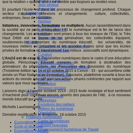
Jeux 4/12 ans
que la relation « qualité -prix » ne semble pas toujours au rendez-vous.
Jeux sérieux
Jeux vidéo
Et pourtant l’école est dans un processus de changement profond. Chaque
Langages
secteur s’approprie réflexions et changements : culture, collectivités,
Ecriture
entreprises, lieux de médiation.
Humour
Initiatives, innovations, formations se multiplient.
Aucun rassemblement dans
Langue orale
la société qui ne parle d’éducation ! Et le numérique est le fer de lance des
Langues vivantes
changements. Les orientations sont prises à tous les niveaux de l’Etat, le Très
Lecture
Haut Débit est en passe de se généraliser, les collectivités équipent,
Programmation
soutiennent les entreprises du numérique éducatif, les universités, de
Médias
nouveaux métiers se préparent et les grandes écoles ainsi que les écoles
Compétences informationnelles
privées de formation se transforment. Les milieux associatifs sont dynamiques.
Culture des médias
Curation
L’An@é est de ceux là
. Passerelles numériques dans le cadre d’une éducation
Droits
globale, Périscolaire Educatif, espaces de formation à destination des
Education aux médias
animateurs du périscolaire, les Rencontres des Boussoles du numérique
Information et nouveaux médias
(Troisième édition les 14 et 15 octobre 2015 à Cenon - 33 - qui accueillera cette
Identité numérique
année un Plan National de Formation), Educavox, plateforme ouverte à tous les
Internet responsable
acteurs du monde éducatif sont nos actions phares cohérentes par rapport aux
Littératie numérique
valeurs que nous soutenons.
Publication
Réseaux sociaux
Laissons donc à l’année scolaire 2014 - 2015 toute nostalgie et tout sentiment
Métiers
d’inachevé pour contribuer encore, nourris des pauses de l’été, à ce nouveau
Entrepreneuriat
monde éducatif qui vient.
Entreprises
Evolutions des métiers
Michelle Laurissergues
Métiers du numérique
Orientation
Dernière modification le dimanche, 18 octobre 2015
Pratiques numériques
Cartes heuristiques
Ecosystème numérique
,
Classes inversées
Ecole et structure
,
Environnement Numérique de Travail
Ecosystème éducatif
,