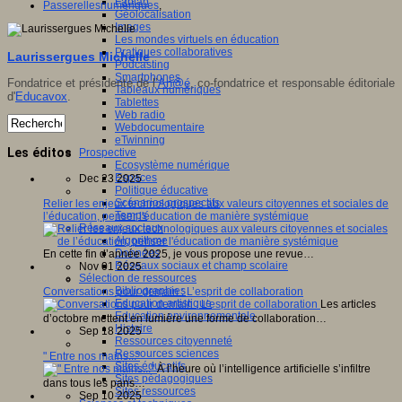
Fablab
Passerellesnumériques
,
Géolocalisation
Images
Les mondes virtuels en éducation
Pratiques collaboratives
Laurissergues Michelle
Podcasting
Smartphones
Fondatrice et présidente de l’
An@é
, co-fondatrice et responsable éditoriale
Tableaux numériques
d'
Educavox
.
Tablettes
Web radio
Webdocumentaire
eTwinning
Les éditos
Prospective
Ecosystème numérique
Espaces
Dec 23 2025
Politique éducative
Scénarios prospectifs
Relier les enjeux technologiques aux valeurs citoyennes et sociales de
Temps
l’éducation, penser l'éducation de manière systémique
Réseaux sociaux
Algorithme
Données
En cette fin d’année 2025, je vous propose une revue…
Réseaux sociaux et champ scolaire
Nov 01 2025
Sélection de ressources
Bibliographies
Conversations pour demain : L’esprit de collaboration
Education artistique
Les articles
Education environnementale
d’octobre mettent en lumière une forme de collaboration…
Histoire
Sep 18 2025
Ressources citoyenneté
Ressources sciences
" Entre nos mains..."
Sites éducatifs
À l’heure où l’intelligence artificielle s’infiltre
Sites pédagogiques
dans tous les pans…
Sites ressources
Sep 10 2025