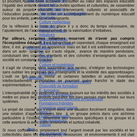
Apprendre et enseigner
Et pourtant, quelle belle occasion d’insuffler au cœur des espaces éducatifs
Apprendre
l’égalité des enfants devant les activités sportives et culturelles, de rassembler
Apprentissages
autour de projets éducatifs les intervenants culturels et associatifs de
Apprentissages collaboratifs
l’éducation populaire, de créer un accompagnement du numérique éducatif
Créativité
pour les enfants, parents et enseignants.
Culture numérique
De la réflexion à la mise en place il y a donc du temps nécessaire, de
Evaluations
l’ajustement, de l’accompagnement, de la valorisation d’initiatives.
Individualisation
Initiatives
Par ailleurs, certaines initiatives mourront de n’avoir pas compris
Interdisciplinarité
l’écosystème éducatif.
Il est hiérarchisé et cependant, chaque enseignant est
Outils pour la classe
libre, il est incohérent en apparence mais en fait il est extrêmement construit
Arts et Culture
dans un auto- système qui s’auto régule, avance de manière pendulaire,
Art
conduisant des cohortes d’enfants et des cohortes d’enseignants dans une
Cinéma
société en constante évolution.
Culture
Culture et numérique
Il s’agit de changer sans succomber aux modes, d’intégrer les technologies
Dispositifs de médiation
sans oublier les pratiques des enseignants et la visibilité des apprentissages.
Littérature
L’outil ne fait pas le moine et certaines tablettes et autres inventions
Formation
intellectuellement acceptables ne pourront guère franchir le stade des
Compétences professionnelles
expérimentations.
Dispositifs de formation
E- formation
L’interopérabilité des systèmes primera toujours sur les intérêts des sociétés à
Enjeux et évolutions
mettre en place des produits peut-être fort bien pensés mais fermés sur leurs
Enseignement supérieur et numérique
systèmes.
Formations hybrides
Formation universitaire
Le projet de classe qui s’inscrit dans une situation forcément singulière, dans
Mooc’s
une relation d’apprentissages liée à un groupe précis dans une alchimie
Outils collaboratifs
particulière à l’instant, détermine des besoins spécifiques à ce groupe et à
Sites ressources
cette aventure là avec outils ressources et surtout créativité.
Tutorat
Jeux
Si nous considérons simplement tout l’argent investi par les sociétés et les
Jeu et éducation
collectivités dans les équipements, ressources et environnements il est clair