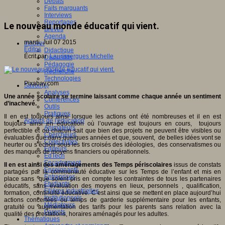
Débats
Faits marquants
Interviews
Reportages
Le nouveau monde éducatif qui vient.
Brèves
Agenda
mardi, Juil 07 2015
Innover
Editos
Didactique
Écrit par
Laurissergues Michelle
Dispositifs
Pédagogie
Recherche
Technologies
Pixabay.com
Savoir(s)
Analyses
Une année scolaire se termine laissant comme chaque année un sentiment
Conférences
d’inachevé.
Outils
Pratiques
Il en est toujours ainsi lorsque les actions ont été nombreuses et il en est
Acteurs de l'éducation
toujours ainsi en éducation où l’ouvrage est toujours en cours, toujours
Animateurs
perfectible et où chacun sait que bien des projets ne peuvent être visibles ou
Chercheurs
évaluables que dans quelques années et que, souvent, de belles idées vont se
Collectivités
heurter ou s’échoir sous les tirs croisés des idéologies, des conservatismes ou
Editeurs
des manques de moyens financiers ou opérationnels.
EdTech
Encadrement
Il en est ainsi des aménagements des Temps périscolaires
issus de constats
Enseignants
partagés par la communauté éducative sur les Temps de l’enfant et mis en
Entreprises
place sans que soient pris en compte les contraintes de tous les partenaires
Etudiants
éducatifs, sans évaluation des moyens en lieux, personnels , qualification,
Filières industrielles
formation, continuité éducative. C’est ainsi que se mettent en place aujourd’hui
Institutionnels
actions concertées ou temps de garderie supplémentaire pour les enfants,
Médiateurs
gratuité ou augmentation des tarifs pour les parents sans relation avec la
Parents
qualité des prestations, horaires aménagés pour les adultes.
Thématiques