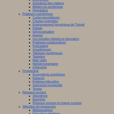
Evolutions des métiers
Métiers du numérique
Orientation
Pratiques numériques
Cartes heuristiques
Classes inversées
Environnement Numérique de Travail
Fablab
Géolocalisation
Images
Les mondes virtuels en éducation
Pratiques collaboratives
Podcasting
Smartphones
Tableaux numériques
Tablettes
Web radio
Webdocumentaire
eTwinning
Prospective
Ecosystème numérique
Espaces
Politique éducative
Scénarios prospectifs
Temps
Réseaux sociaux
Algorithme
Données
Réseaux sociaux et champ scolaire
Sélection de ressources
Bibliographies
Education artistique