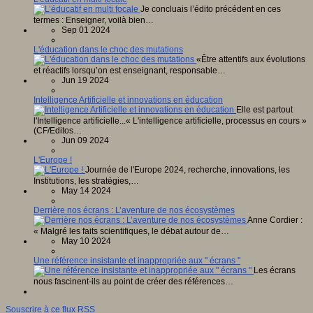
Je concluais l’édito précédent en ces
termes : Enseigner, voilà bien…
Sep 01 2024
L'éducation dans le choc des mutations
«Être attentifs aux évolutions
et réactifs lorsqu’on est enseignant, responsable…
Jun 19 2024
Intelligence Artificielle et innovations en éducation
Elle est partout
l'Intelligence artificielle...« L'intelligence artificielle, processus en cours »
(CF/Editos…
Jun 09 2024
L'Europe !
Journée de l'Europe 2024, recherche, innovations, les
Institutions, les stratégies,…
May 14 2024
Derrière nos écrans : L’aventure de nos écosystèmes
Anne Cordier :
« Malgré les faits scientifiques, le débat autour de…
May 10 2024
Une référence insistante et inappropriée aux " écrans "
Les écrans
nous fascinent-ils au point de créer des références…
Souscrire à ce flux RSS