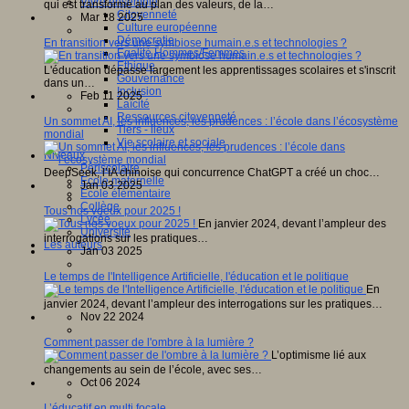
Vivre ensemble
qui est transformé au plan des valeurs, de la…
Citoyenneté
Mar 18 2025
Culture européenne
Démocratie
En transition vers une symbiose humain.e.s et technologies ?
Egalité Hommes/Femmes
Ethique
L'éducation dépasse largement les apprentissages scolaires et s'inscrit
Gouvernance
dans un…
Inclusion
Feb 11 2025
Laïcité
Ressources citoyenneté
Un sommet AI, les influences, les prudences : l’école dans l’écosystème
Tiers - lieux
mondial
Vie scolaire et sociale
Niveaux
Périscolaire
DeepSeek, l’IA chinoise qui concurrence ChatGPT a créé un choc…
Ecole maternelle
Jan 03 2025
Ecole élémentaire
Collège
Tous nos voeux pour 2025 !
Lycée
En janvier 2024, devant l’ampleur des
Université
interrogations sur les pratiques…
Les auteurs
Jan 03 2025
Le temps de l'Intelligence Artificielle, l'éducation et le politique
En
janvier 2024, devant l’ampleur des interrogations sur les pratiques…
Nov 22 2024
Comment passer de l'ombre à la lumière ?
L’optimisme lié aux
changements au sein de l’école, avec ses…
Oct 06 2024
L’éducatif en multi focale