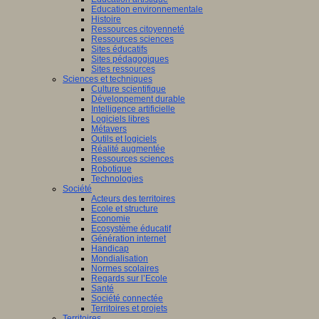
Education environnementale
Histoire
Ressources citoyenneté
Ressources sciences
Sites éducatifs
Sites pédagogiques
Sites ressources
Sciences et techniques
Culture scientifique
Développement durable
Intelligence artificielle
Logiciels libres
Métavers
Outils et logiciels
Réalité augmentée
Ressources sciences
Robotique
Technologies
Société
Acteurs des territoires
Ecole et structure
Economie
Ecosystème éducatif
Génération internet
Handicap
Mondialisation
Normes scolaires
Regards sur l’Ecole
Santé
Société connectée
Territoires et projets
Territoires