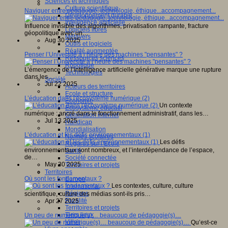
Sciences et techniques
Culture scientifique
Naviguer entre pédagogie, technologie, éthique...accompagnement...
Développement durable
Intelligence artificielle
Influence invisible des algorithmes, privatisation rampante, fracture
Logiciels libres
géopolitique avec un…
Métavers
Aug 30 2025
Outils et logiciels
Réalité augmentée
Penser l’Université à l’heure des machines "pensantes" ?
Ressources sciences
Robotique
L’émergence de l’intelligence artificielle générative marque une rupture
Technologies
dans les…
Société
Jul 22 2025
Acteurs des territoires
Ecole et structure
L’éducation dans l'écosystème numérique (2)
Economie
Un contexte
Ecosystème éducatif
numérique : ancré dans le fonctionnement administratif, dans les…
Génération internet
Jul 13 2025
Handicap
Mondialisation
L’éducation et les défis environnementaux (1)
Normes scolaires
Les défis
Regards sur l’Ecole
environnementaux sont nombreux, et l’interdépendance de l’espace,
Santé
de…
Société connectée
May 30 2025
Territoires et projets
Territoires
Où sont les fondamentaux ?
Europe
Les contextes, culture, culture
International
Régions
scientifique, culture des médias sont-ils pris…
Ruralité
Apr 27 2025
Territoires et projets
Tiers lieux
Un peu de numérique(s)… beaucoup de pédagogie(s)…
Villes
Qu’est-ce