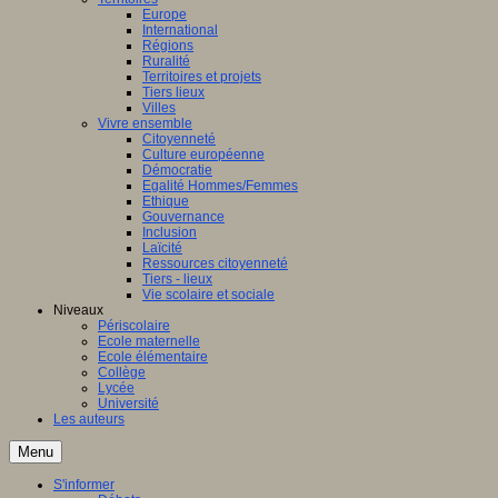
Europe
International
Régions
Ruralité
Territoires et projets
Tiers lieux
Villes
Vivre ensemble
Citoyenneté
Culture européenne
Démocratie
Egalité Hommes/Femmes
Ethique
Gouvernance
Inclusion
Laïcité
Ressources citoyenneté
Tiers - lieux
Vie scolaire et sociale
Niveaux
Périscolaire
Ecole maternelle
Ecole élémentaire
Collège
Lycée
Université
Les auteurs
Menu
S'informer