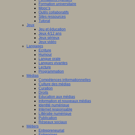
Formation universitaire
Mooc’s
Outils collaboratifs
Sites ressources
Tutorat
Jeux
Jeu et éducation
Jeux 4/12 ans
Jeux sérieux
Jeux vidéo
Langages
Ecriture
Humour
Langue orale
Langues vivantes
Lecture
Programmation
Médias
Compétences informationnelles
Culture des médias
Curation
Droits
Education aux médias
Information et nouveaux médias
Identité numérique
Internet responsable
Littératie numérique
Publication
Réseaux sociaux
Métiers
Entrepreneuriat
Entreprises