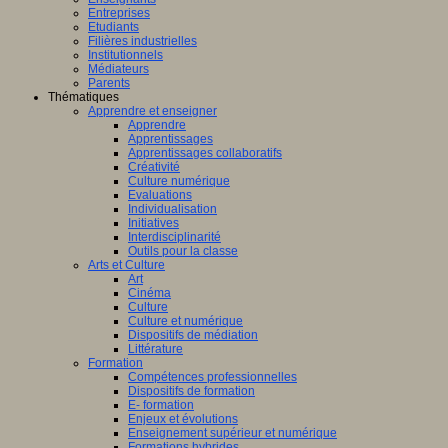
Entreprises
Etudiants
Filières industrielles
Institutionnels
Médiateurs
Parents
Thématiques
Apprendre et enseigner
Apprendre
Apprentissages
Apprentissages collaboratifs
Créativité
Culture numérique
Evaluations
Individualisation
Initiatives
Interdisciplinarité
Outils pour la classe
Arts et Culture
Art
Cinéma
Culture
Culture et numérique
Dispositifs de médiation
Littérature
Formation
Compétences professionnelles
Dispositifs de formation
E- formation
Enjeux et évolutions
Enseignement supérieur et numérique
Formations hybrides