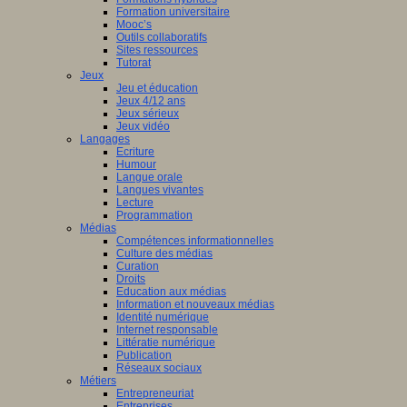
Formation universitaire
Mooc’s
Outils collaboratifs
Sites ressources
Tutorat
Jeux
Jeu et éducation
Jeux 4/12 ans
Jeux sérieux
Jeux vidéo
Langages
Ecriture
Humour
Langue orale
Langues vivantes
Lecture
Programmation
Médias
Compétences informationnelles
Culture des médias
Curation
Droits
Education aux médias
Information et nouveaux médias
Identité numérique
Internet responsable
Littératie numérique
Publication
Réseaux sociaux
Métiers
Entrepreneuriat
Entreprises