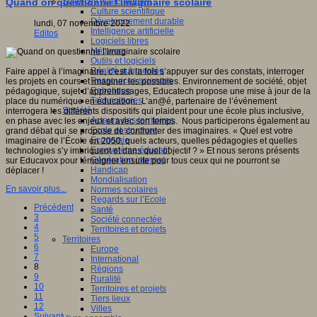
Sciences et techniques
Quand on questionne l’imaginaire scolaire
Culture scientifique
Développement durable
lundi, 07 novembre 2022
Intelligence artificielle
Editos
Logiciels libres
Métavers
Outils et logiciels
Réalité augmentée
Faire appel à l’imaginaire, c’est à la fois s’appuyer sur des constats, interroger
Ressources sciences
les projets en cours et imaginer les possibles. Environnement de société, objet
Robotique
pédagogique, sujet d’apprentissages, Educatech propose une mise à jour de la
Technologies
place du numérique en éducation. L’an@é, partenaire de l’événement
Société
interrogera les différents dispositifs qui plaident pour une école plus inclusive,
Acteurs des territoires
en phase avec les enjeux et avec son temps. Nous participerons également au
Ecole et structure
grand débat qui se propose de confronter des imaginaires. « Quel est votre
Economie
imaginaire de l’École en 2050, quels acteurs, quelles pédagogies et quelles
Ecosystème éducatif
technologies s’y imbriquent et dans quel objectif ? » Et nous serons présents
Génération internet
sur Educavox pour témoigner ensuite pour tous ceux qui ne pourront se
Handicap
déplacer !
Mondialisation
En savoir plus...
Normes scolaires
Regards sur l’Ecole
Précédent
Santé
3
Société connectée
4
Territoires et projets
5
Territoires
6
Europe
7
International
8
Régions
9
Ruralité
10
Territoires et projets
11
Tiers lieux
12
Villes
Suivant