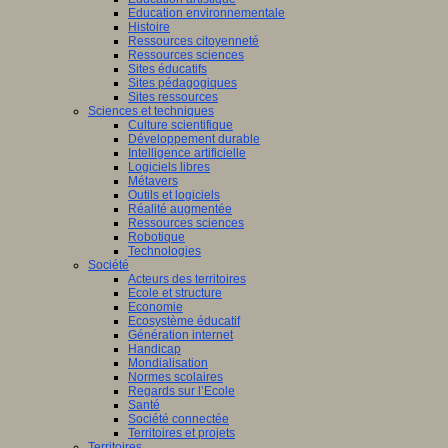
Education environnementale
Histoire
Ressources citoyenneté
Ressources sciences
Sites éducatifs
Sites pédagogiques
Sites ressources
Sciences et techniques
Culture scientifique
Développement durable
Intelligence artificielle
Logiciels libres
Métavers
Outils et logiciels
Réalité augmentée
Ressources sciences
Robotique
Technologies
Société
Acteurs des territoires
Ecole et structure
Economie
Ecosystème éducatif
Génération internet
Handicap
Mondialisation
Normes scolaires
Regards sur l’Ecole
Santé
Société connectée
Territoires et projets
Territoires