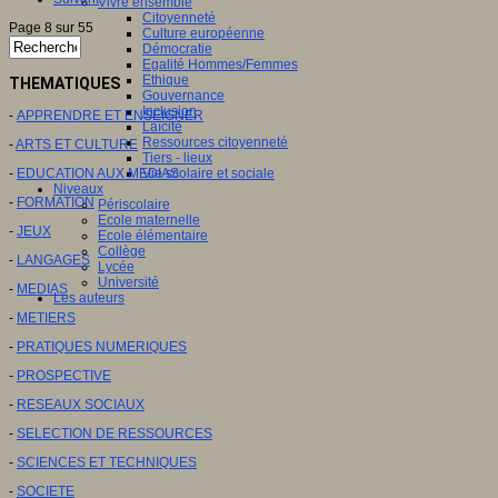
Vivre ensemble
Citoyenneté
Page 8 sur 55
Culture européenne
Démocratie
Egalité Hommes/Femmes
Ethique
THEMATIQUES
Gouvernance
Inclusion
-
APPRENDRE ET ENSEIGNER
Laïcité
Ressources citoyenneté
-
ARTS ET CULTURE
Tiers - lieux
-
EDUCATION AUX MEDIAS
Vie scolaire et sociale
Niveaux
-
FORMATION
Périscolaire
Ecole maternelle
-
JEUX
Ecole élémentaire
Collège
-
LANGAGES
Lycée
Université
-
MEDIAS
Les auteurs
-
METIERS
-
PRATIQUES NUMERIQUES
-
PROSPECTIVE
-
RESEAUX SOCIAUX
-
SELECTION DE RESSOURCES
-
SCIENCES ET TECHNIQUES
-
SOCIETE