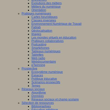
Evolutions des métiers
Métiers du numérique
Orientation
Pratiques numériques
Cartes heuristiques
Classes inversées
Environnement Numérique de Travail
Fablab
Géolocalisation
Images
Les mondes virtuels en éducation
Pratiques collaboratives
Podcasting
Smartphones
Tableaux numériques
Tablettes
Web radio
Webdocumentaire
eTwinning
Prospective
Ecosystème numérique
Espaces
Politique éducative
Scénarios prospectifs
Temps
Réseaux sociaux
Algorithme
Données
Réseaux sociaux et champ scolaire
Sélection de ressources
Bibliographies
Education artistique