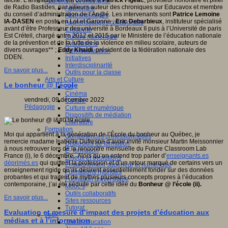
laïcité. L’animation en est confiée à
Patrick Figeac
, proviseur honoraire et pilier
Apprendre et enseigner
de Radio Bastides, par ailleurs auteur des chroniques sur Educavox et membre
Apprendre
du conseil d’administration de l’An@é. Les intervenants sont
Patrice Lemoine
Apprentissages
IA-DASEN
en poste en Lot et Garonne ;
Eric Debarbieux
, instituteur spécialisé
Apprentissages collaboratifs
avant d’être Professeur des université à Bordeaux II puis à l’Université de paris
Créativité
Est Créteil, chargé entre 2012 et 2015 par le Ministère de l’éducation nationale
Culture numérique
de la prévention et de la lutte de la violence en milieu scolaire, auteurs de
Evaluations
divers ouvrages** ;
Eddy Khaldi
, président de la fédération nationale des
Individualisation
DDEN.
Initiatives
Interdisciplinarité
En savoir plus...
Outils pour la classe
Arts et Culture
Le bonheur @ l'école
Art
Cinéma
vendredi, 09 décembre 2022
Culture
Pédagogie
Culture et numérique
Dispositifs de médiation
Littérature
Formation
Moi qui appartient à la génération de l’École du bonheur au Québec, je
Compétences professionnelles
remercie madame Isabelle Dufresne d’avoir invité monsieur Martin Meissonnier
Dispositifs de formation
à nous retrouver lors de la rencontre mensuelle du Future Classroom Lab
E- formation
France (i), le 6 décembre. Alors qu’on entend trop parler d’
enseignants.es
Enjeux et évolutions
déprimés.es
qui quittent la profession et d’un retour marqué de certains vers un
Enseignement supérieur et numérique
enseignement rigide qu’ils désirent essentiellement fonder sur des données
Formations hybrides
probantes et qui traitent de mythes plusieurs concepts propres à l’éducation
Formation universitaire
contemporaine, j’ai été séduite par cette idée du
Bonheur @ l’école (ii).
Mooc’s
Outils collaboratifs
En savoir plus...
Sites ressources
Tutorat
Evaluation et mesure d’impact des projets d’éducation aux
Jeux
médias et à l’information
Jeu et éducation