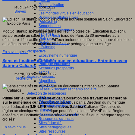
Fablab
Géolocalisation
jeudi, 24 novembre 2022
Images
Brèves
Les mondes virtuels en éducation
Pratiques collaboratives
Podcasting
Smartphones
Tableaux numériques
ModCo, startup spécialisée dans les Technologies de l’Éducation (EdTech),
Tablettes
sera présente au salon
Educ@tech
Expo de Paris du 30 novembre au 2
Web radio
décembre. L'occasion pour la EdTech bretonne de dévoiler sa nouvelle solution
Webdocumentaire
qui offre un accès sécurisé au numérique pédagogique au collège.
eTwinning
Prospective
En savoir plus...
Ecosystème numérique
Espaces
Sens et finalités du numérique en éducation : Entretien avec
Politique éducative
Sabrina Caliaros
Scénarios prospectifs
Temps
mardi, 08 novembre 2022
Réseaux sociaux
Recherche
Algorithme
Données
Réseaux sociaux et champ scolaire
Sélection de ressources
Bibliographies
Publié sur le Carnet de veille et de valorisation des travaux de recherche
Education artistique
sur le numérique
dans l’éducation soutenus par la Direction du numérique
Education environnementale
pour l’éducation (MENJ).
Entretien avec Sabrina Caliaros
(Directrice de
Histoire
région académique du numérique pour l’éducation – DRANE de la Région
Ressources citoyenneté
académique Occitanie) dans la série “Sens et finalités du numérique : regards
Ressources sciences
croisés”.
Sites éducatifs
Sites pédagogiques
En savoir plus...
Sites ressources