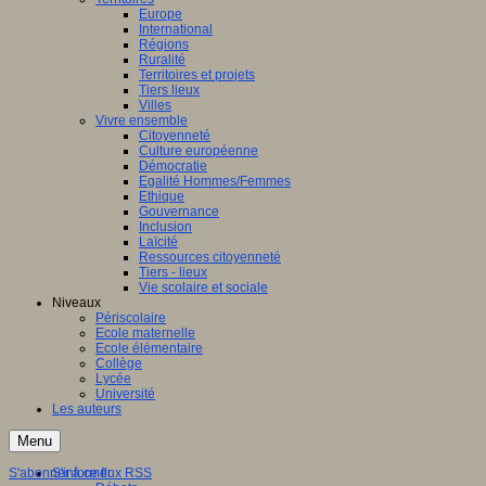
Europe
International
Régions
Ruralité
Territoires et projets
Tiers lieux
Villes
Vivre ensemble
Citoyenneté
Culture européenne
Démocratie
Egalité Hommes/Femmes
Ethique
Gouvernance
Inclusion
Laïcité
Ressources citoyenneté
Tiers - lieux
Vie scolaire et sociale
Niveaux
Périscolaire
Ecole maternelle
Ecole élémentaire
Collège
Lycée
Université
Les auteurs
Menu
S'abonner à ce flux RSS
S'informer