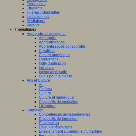
Entreprises
Etudiants
Filières industrielles
Institutionnels
Médiateurs
Parents
Thématiques
Apprendre et enseigner
Apprendre
Apprentissages
Apprentissages collaboratifs
Créativité
Culture numérique
Evaluations
Individualisation
Initiatives
Interdisciplinarité
Outils pour la classe
Arts et Culture
Art
Cinéma
Culture
Culture et numérique
Dispositifs de médiation
Littérature
Formation
Compétences professionnelles
Dispositifs de formation
E- formation
Enjeux et évolutions
Enseignement supérieur et numérique
Formations hybrides