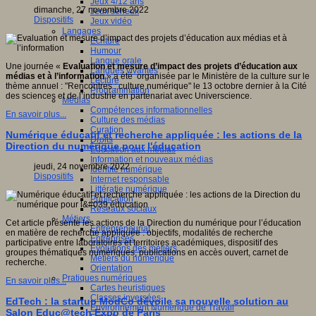
Jeux 4/12 ans
dimanche, 27 novembre 2022
Jeux sérieux
Dispositifs
Jeux vidéo
Langages
Ecriture
Humour
Langue orale
Une journée «
Evaluation et mesure d’impact des projets d’éducation aux
Langues vivantes
médias et à l’information
» a été organisée par le Ministère de la culture sur le
Lecture
thème annuel : "Rencontres : culture numérique" le 13 octobre dernier à la Cité
Programmation
des sciences et de l’industrie en partenariat avec Universcience.
Médias
Compétences informationnelles
En savoir plus...
Culture des médias
Curation
Numérique éducatif et recherche appliquée : les actions de la
Droits
Direction du numérique pour l'éducation
Education aux médias
Information et nouveaux médias
jeudi, 24 novembre 2022
Identité numérique
Dispositifs
Internet responsable
Littératie numérique
Publication
Réseaux sociaux
Métiers
Cet article présente les actions de la Direction du numérique pour l’éducation
Entrepreneuriat
en matière de recherche appliquée : objectifs, modalités de recherche
Entreprises
participative entre laboratoires et territoires académiques, dispositif des
Evolutions des métiers
groupes thématiques numériques, publications en accès ouvert, carnet de
Métiers du numérique
recherche.
Orientation
Pratiques numériques
En savoir plus...
Cartes heuristiques
Classes inversées
EdTech : la startup ModCo dévoile sa nouvelle solution au
Environnement Numérique de Travail
Salon Educ@tech Expo de Paris