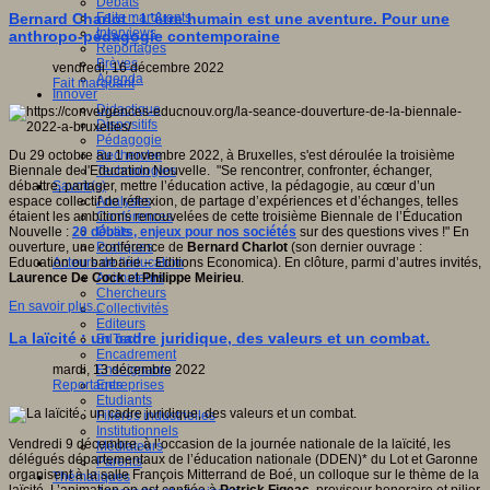
Débats
Faits marquants
Bernard Charlot : L’être humain est une aventure. Pour une
Interviews
anthropo-pédagogie contemporaine
Reportages
Brèves
vendredi, 16 décembre 2022
Agenda
Fait marquant
Innover
Didactique
Dispositifs
Pédagogie
Recherche
Du 29 octobre au 1 novembre 2022, à Bruxelles, s'est déroulée la troisième
Technologies
Biennale de l'Education Nouvelle. "Se rencontrer, confronter, échanger,
Savoir(s)
débattre, partager, mettre l’éducation active, la pédagogie, au cœur d’un
Analyses
espace collectif de réflexion, de partage d’expériences et d’échanges, telles
Conférences
étaient les ambitions renouvelées de cette troisième Biennale de l’Éducation
Outils
Nouvelle :
20 débats, enjeux pour nos sociétés
sur des questions vives !" En
Pratiques
ouverture, une conférence de
Bernard Charlot
(son dernier ouvrage :
Acteurs de l'éducation
Education ou barbarie – Editions Economica). En clôture, parmi d’autres invités,
Animateurs
Laurence De Cock
et
Philippe
Meirieu
.
Chercheurs
En savoir plus...
Collectivités
Editeurs
La laïcité : un cadre juridique, des valeurs et un combat.
EdTech
Encadrement
Enseignants
mardi, 13 décembre 2022
Entreprises
Reportages
Etudiants
Filières industrielles
Institutionnels
Vendredi 9 décembre, à l’occasion de la journée nationale de la laïcité, les
Médiateurs
délégués départementaux de l’éducation nationale (DDEN)* du Lot et Garonne
Parents
organisent à la salle François Mitterrand de Boé, un colloque sur le thème de la
Thématiques