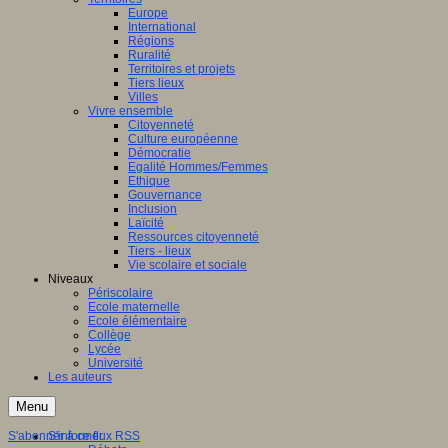
Europe
International
Régions
Ruralité
Territoires et projets
Tiers lieux
Villes
Vivre ensemble
Citoyenneté
Culture européenne
Démocratie
Egalité Hommes/Femmes
Ethique
Gouvernance
Inclusion
Laïcité
Ressources citoyenneté
Tiers - lieux
Vie scolaire et sociale
Niveaux
Périscolaire
Ecole maternelle
Ecole élémentaire
Collège
Lycée
Université
Les auteurs
Menu
S'abonner à ce flux RSS
S'informer