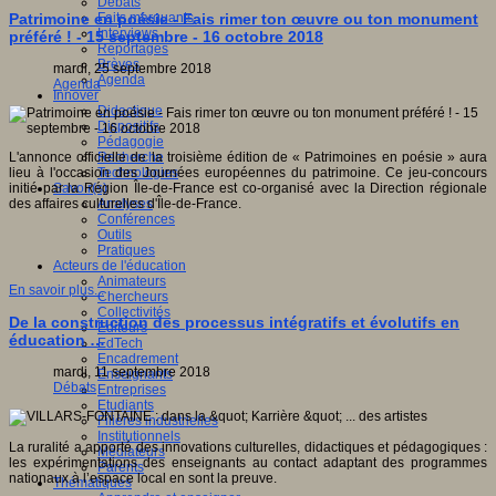
Débats
Faits marquants
Patrimoine en poésie - Fais rimer ton œuvre ou ton monument
Interviews
préféré ! - 15 septembre - 16 octobre 2018
Reportages
Brèves
mardi, 25 septembre 2018
Agenda
Agenda
Innover
Didactique
Dispositifs
Pédagogie
Recherche
L'annonce officielle de la troisième édition de « Patrimoines en poésie » aura
Technologies
lieu à l'occasion des Journées européennes du patrimoine. Ce jeu-concours
Savoir(s)
initié par la Région Île-de-France est co-organisé avec la Direction régionale
Analyses
des affaires culturelles d'Île-de-France.
Conférences
Outils
Pratiques
Acteurs de l'éducation
Animateurs
En savoir plus...
Chercheurs
Collectivités
De la construction des processus intégratifs et évolutifs en
Editeurs
éducation …
EdTech
Encadrement
mardi, 11 septembre 2018
Enseignants
Débats
Entreprises
Etudiants
Filières industrielles
Institutionnels
La ruralité a apporté des innovations culturelles, didactiques et pédagogiques :
Médiateurs
les expérimentations des enseignants au contact adaptant des programmes
Parents
nationaux à l’espace local en sont la preuve.
Thématiques