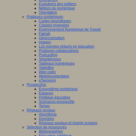
Evolutions des métiers
Métiers du numérique
Orientation
Pratiques numériques
Cartes heuristiques
Classes inversées
Environnement Numérique de Travail
Fablab
Géolocalisation
Images
Les mondes virtuels en éducation
Pratiques collaboratives
Podcasting
Smartphones
Tableaux numériques
Tablettes
Web radio
Webdocumentaire
eTwinning
Prospective
Ecosystème numérique
Espaces
Politique éducative
Scénarios prospectifs
Temps
Réseaux sociaux
Algorithme
Données
Réseaux sociaux et champ scolaire
Sélection de ressources
Bibliographies
Education artistique