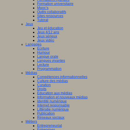
Formation universitaire
Mooc’s
Outils collaboratifs
Sites ressources
Tutorat
Jeux
Jeu et éducation
Jeux 4/12 ans
Jeux sérieux
Jeux vidéo
Langages
Ecriture
Humour
Langue orale
Langues vivantes
Lecture
Programmation
Médias
Compétences informationnelles
Culture des médias
Curation
Droits
Education aux médias
Information et nouveaux médias
Identité numérique
Internet responsable
Littératie numérique
Publication
Réseaux sociaux
Métiers
Entrepreneuriat
Entreprises