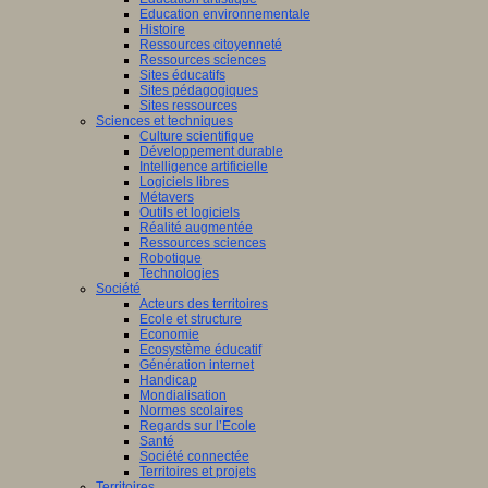
Education environnementale
Histoire
Ressources citoyenneté
Ressources sciences
Sites éducatifs
Sites pédagogiques
Sites ressources
Sciences et techniques
Culture scientifique
Développement durable
Intelligence artificielle
Logiciels libres
Métavers
Outils et logiciels
Réalité augmentée
Ressources sciences
Robotique
Technologies
Société
Acteurs des territoires
Ecole et structure
Economie
Ecosystème éducatif
Génération internet
Handicap
Mondialisation
Normes scolaires
Regards sur l’Ecole
Santé
Société connectée
Territoires et projets
Territoires