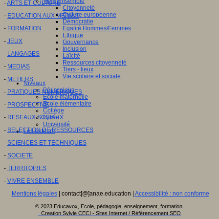
Vivre ensemble
-
ARTS ET CULTURE
Citoyenneté
Culture européenne
-
EDUCATION AUX MEDIAS
Démocratie
-
FORMATION
Egalité Hommes/Femmes
Ethique
-
JEUX
Gouvernance
Inclusion
-
LANGAGES
Laïcité
Ressources citoyenneté
-
MEDIAS
Tiers - lieux
Vie scolaire et sociale
-
METIERS
Niveaux
Périscolaire
-
PRATIQUES NUMERIQUES
Ecole maternelle
Ecole élémentaire
-
PROSPECTIVE
Collège
-
RESEAUX SOCIAUX
Lycée
Université
-
SELECTION DE RESSOURCES
Les auteurs
-
SCIENCES ET TECHNIQUES
-
SOCIETE
-
TERRITOIRES
-
VIVRE ENSEMBLE
Mentions légales
| contact[@]anae.education |
Accessibilité : non conforme
© 2023 Educavox, Ecole, pédagogie, enseignement, formation
Creation Sylvie CECI - Sites Internet / Référencement SEO