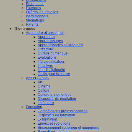
Entreprises
Etudiants
Filières industrielles
Institutionnels
Médiateurs
Parents
Thématiques
Apprendre et enseigner
Apprendre
Apprentissages
Apprentissages collaboratifs
Créativité
Culture numérique
Evaluations
Individualisation
Initiatives
Interdisciplinarité
Outils pour la classe
Arts et Culture
Art
Cinéma
Culture
Culture et numérique
Dispositifs de médiation
Littérature
Formation
Compétences professionnelles
Dispositifs de formation
E- formation
Enjeux et évolutions
Enseignement supérieur et numérique
Formations hybrides