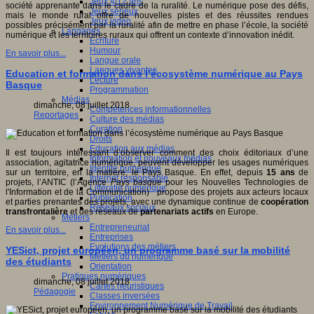
Jeux 4/12 ans
société apprenante dans le cadre de la ruralité. Le numérique pose des défis,
Jeux sérieux
mais le monde rural offre de nouvelles pistes et des réussites rendues
Jeux vidéo
possibles précisément par la ruralité afin de mettre en phase l’école, la société
Langages
numérique et les territoires ruraux qui offrent un contexte d’innovation inédit.
Ecriture
Humour
En savoir plus...
Langue orale
Langues vivantes
Education et formation dans l’écosystème numérique au Pays
Lecture
Basque
Programmation
Médias
dimanche, 08 juillet 2018
Compétences informationnelles
Reportages
Culture des médias
Curation
Droits
Education aux médias
Il est toujours intéressant d’observer comment des choix éditoriaux d’une
Information et nouveaux médias
association, agitatrice numérique, peuvent développer les usages numériques
Identité numérique
sur un territoire, en la matière, le Pays Basque. En effet, depuis
15 ans
de
Internet responsable
projets, l’ANTIC (l’Agence
Pays basque
pour les Nouvelles Technologies de
Littératie numérique
l'Information et de la Communication) propose des projets aux acteurs locaux
Publication
et parties prenantes des projets, avec une dynamique continue de
coopération
Réseaux sociaux
transfrontalière
et des réseaux de
partenariats actifs
en Europe.
Métiers
Entrepreneuriat
En savoir plus...
Entreprises
Evolutions des métiers
YESict, projet européen, un programme basé sur la mobilité
Métiers du numérique
des étudiants
Orientation
Pratiques numériques
dimanche, 08 juillet 2018
Cartes heuristiques
Pédagogie
Classes inversées
Environnement Numérique de Travail