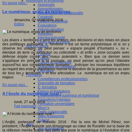
Apprendre et enseigner
En savoir plus...
Apprendre
Apprentissages
Le numérique, enjeu de territoires
Apprentissages collaboratifs
Créativité
dimanche, 02 septembre 2018
Culture numérique
Editos
Evaluations
Individualisation
Initiatives
Interdisciplinarité
Les divers « territoires » sont les acteurs des décisions et des mises en place
Outils pour la classe
des politiques publiques. « Territoire » est un terme polysémique et si on y
Arts et Culture
observe les usages, on peut penser «
espace peuplé d’humains
», ou «
Art
étendue de terre ou juridiction ou collectivité
» et enfin «
zone occupée avec
Cinéma
défense érigée contre des rivaux potentiels
». Bien que ce dernier sens
Culture
s’applique en principe à la zoologie, on peut penser qu’on peut l’étendre
Culture et numérique
aujourd’hui aux comportements humains …Anticiper les nouveaux équilibres
Dispositifs de médiation
au regard des enjeux planétaires repose la question de la gouvernance au sein
Littérature
de tous les « territoires » et leur articulation. Le numérique en est un enjeu
Formation
majeur.
Compétences professionnelles
Dispositifs de formation
En savoir plus...
E- formation
Enjeux et évolutions
A l’école du numérique rural !
Enseignement supérieur et numérique
Formations hybrides
lundi, 27 août 2018
Formation universitaire
Fait marquant
Mooc’s
Outils collaboratifs
Sites ressources
Tutorat
L’An@é, partenaire de Ruralitic 2018 : Par la voix de Michel Pérez, son
Jeux
président, l’An@é apporte son témoignage au cœur de Ruralitic sur la base de
Jeu et éducation
la réflexion menée autour des défis que pose le numérique à l’évolution d’une