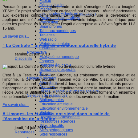
Fablab
Géolocalisation
Persuadé que « l’envie d’entreprendre » doit s’enseigner, l’Antic a imaginé
Images
YESict. Ce projet pilote européen co-financé par Erasmus + réunit 6 partenaires
Les mondes virtuels en éducation
aux expertises complémentaires. Le projet YESict vise à développer et
Pratiques collaboratives
appliquer une méthode pédagogique innovante intégrant le numérique pour
Podcasting
aider les professeurs à enseigner l’esprit d’entreprise aux élèves âgés de 11 à
Smartphones
15 ans.
Tableaux numériques
Tablettes
En savoir plus...
Web radio
Webdocumentaire
" La Centrale " un lieu de médiation culturelle hybride
eTwinning
Prospective
samedi, 23 juin 2018
Ecosystème numérique
Dispositifs
Espaces
Politique éducative
Scénarios prospectifs
Temps
C'est à La Teste du Buch, en Gironde, au croisement du numérique et de
Réseaux sociaux
l’imprimé, la Centrale occupe l’ancien Hôtel de Ville. C’est aujourd’hui un
Algorithme
équipement culturel gratuit et ouvert à tous, un lieu que les habitants peuvent
Données
s’approprier et qu’ils fréquentent régulièrement entre la maison, le bureau ou
Réseaux sociaux et champ scolaire
l’école. Avec la Bibliothèque Municipale, ces deux lieux forment un ensemble
Sélection de ressources
complémentaire, à la fois lieu de loisirs, de découverte et de formation.
Bibliographies
Education artistique
En savoir plus...
Education environnementale
Histoire
A Limoges, les étudiants ont siègé dans la salle de
Ressources citoyenneté
l'Assemblée de la Région
Ressources sciences
Sites éducatifs
jeudi, 14 juin 2018
Sites pédagogiques
Reportages
Sites ressources