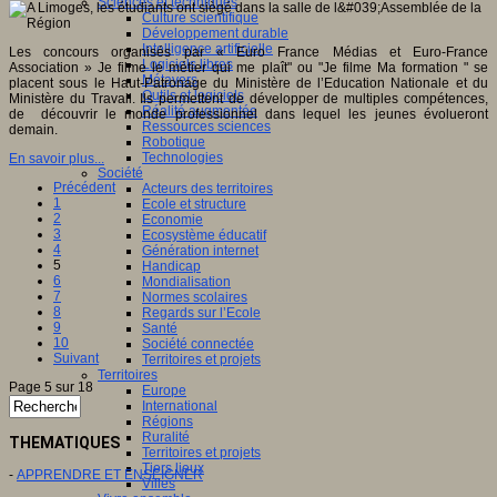
Sciences et techniques
Culture scientifique
Développement durable
Intelligence artificielle
Les concours organisés par « Euro France Médias et Euro-France
Logiciels libres
Association » Je filme le métier qui me plaît" ou "Je filme Ma formation " se
Métavers
placent sous le Haut-Patronage du Ministère de l’Education Nationale et du
Outils et logiciels
Ministère du Travail. Ils permettent de développer de multiples compétences,
Réalité augmentée
de découvrir le monde professionnel dans lequel les jeunes évolueront
Ressources sciences
demain.
Robotique
Technologies
En savoir plus...
Société
Précédent
Acteurs des territoires
1
Ecole et structure
2
Economie
3
Ecosystème éducatif
4
Génération internet
5
Handicap
6
Mondialisation
7
Normes scolaires
8
Regards sur l’Ecole
9
Santé
10
Société connectée
Suivant
Territoires et projets
Territoires
Page 5 sur 18
Europe
International
Régions
Ruralité
THEMATIQUES
Territoires et projets
Tiers lieux
-
APPRENDRE ET ENSEIGNER
Villes