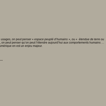
les usages, on peut penser «
espace peuplé d’humains
», ou «
étendue de terre ou
ie, on peut penser qu’on peut l’étendre aujourd’hui aux comportements humains …
 numérique en est un enjeu majeur.
n…