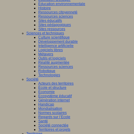
Education environnementale
Histoire
Ressources citoyenneté
Ressources sciences
Sites éducatifs
Sites pédagogiques
Sites ressources
Sciences et techniques
Culture scientifique
Développement durable
Intelligence artificielle
Logiciels libres
Métavers
Outils et logiciels
Réalité augmentée
Ressources sciences
Robotique
Technologies
Société
Acteurs des territoires
Ecole et structure
Economie
Ecosystème éducatif
Génération internet
Handicap
Mondialisation
Normes scolaires
Regards sur l’Ecole
Santé
Société connectée
Territoires et projets
Territoires