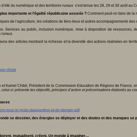
 d’été du numérique et des territoires ruraux s’est tenue les 28, 29 et 30 août au 
 plus importante et l’égalité républicaine assurée
?
Comment peut-on faire de la ru
riques de l’agriculture, les créations de tiers-lieux et autres accompagnements des 
es. Services au public, inclusion numérique, mise à disposition de ressources, 
 ruraux.
vox des articles montrant la richesse et la diversité des actions réalisées en terri
lque-chose
et Kamel Chibli, Président de la Commission Education de Régions de France, ont 
 celui-ci présente les objectifs, principes d’action et préconisations élaborés au co
spaces
ions-pour-le-lycée-daujourdhui-et-de-demain.pdf
monde se dessiner, des énergies se déployer et des doutes et des manques se
ollaborent, mutualisent, créent. Un monde à imaginer…