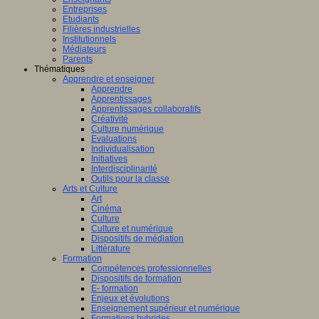
Entreprises
Etudiants
Filières industrielles
Institutionnels
Médiateurs
Parents
Thématiques
Apprendre et enseigner
Apprendre
Apprentissages
Apprentissages collaboratifs
Créativité
Culture numérique
Evaluations
Individualisation
Initiatives
Interdisciplinarité
Outils pour la classe
Arts et Culture
Art
Cinéma
Culture
Culture et numérique
Dispositifs de médiation
Littérature
Formation
Compétences professionnelles
Dispositifs de formation
E- formation
Enjeux et évolutions
Enseignement supérieur et numérique
Formations hybrides