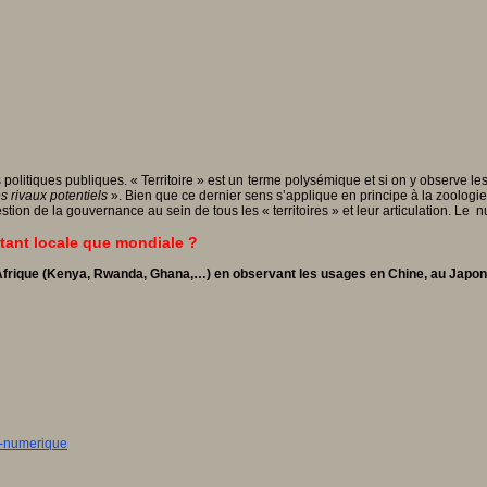
s politiques publiques. « Territoire » est un terme polysémique et si on y observe 
 rivaux potentiels
». Bien que ce dernier sens s’applique en principe à la zoolog
tion de la gouvernance au sein de tous les « territoires » et leur articulation. Le
 tant locale que mondiale ?
'Afrique (Kenya, Rwanda, Ghana,…) en observant les usages en Chine, au Japo
le-numerique