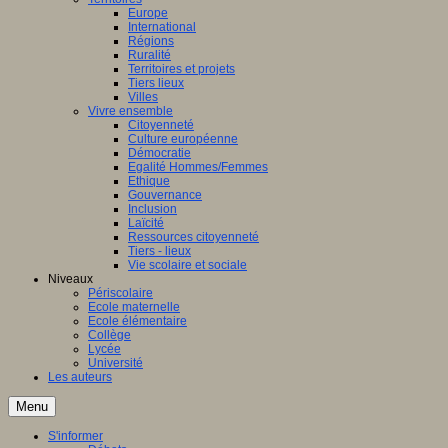
Europe
International
Régions
Ruralité
Territoires et projets
Tiers lieux
Villes
Vivre ensemble
Citoyenneté
Culture européenne
Démocratie
Egalité Hommes/Femmes
Ethique
Gouvernance
Inclusion
Laïcité
Ressources citoyenneté
Tiers - lieux
Vie scolaire et sociale
Niveaux
Périscolaire
Ecole maternelle
Ecole élémentaire
Collège
Lycée
Université
Les auteurs
Menu
S'informer