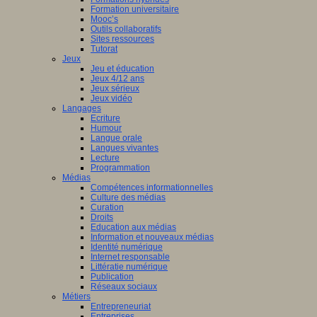
Formation universitaire
Mooc’s
Outils collaboratifs
Sites ressources
Tutorat
Jeux
Jeu et éducation
Jeux 4/12 ans
Jeux sérieux
Jeux vidéo
Langages
Ecriture
Humour
Langue orale
Langues vivantes
Lecture
Programmation
Médias
Compétences informationnelles
Culture des médias
Curation
Droits
Education aux médias
Information et nouveaux médias
Identité numérique
Internet responsable
Littératie numérique
Publication
Réseaux sociaux
Métiers
Entrepreneuriat
Entreprises