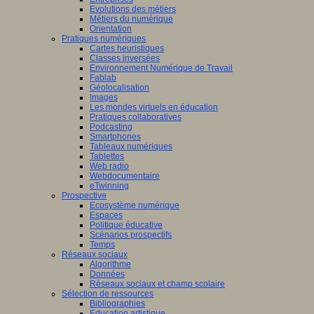
Evolutions des métiers
Métiers du numérique
Orientation
Pratiques numériques
Cartes heuristiques
Classes inversées
Environnement Numérique de Travail
Fablab
Géolocalisation
Images
Les mondes virtuels en éducation
Pratiques collaboratives
Podcasting
Smartphones
Tableaux numériques
Tablettes
Web radio
Webdocumentaire
eTwinning
Prospective
Ecosystème numérique
Espaces
Politique éducative
Scénarios prospectifs
Temps
Réseaux sociaux
Algorithme
Données
Réseaux sociaux et champ scolaire
Sélection de ressources
Bibliographies
Education artistique