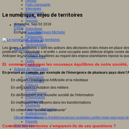
Débats
Faits marquants
Interviews
Reportages
Le numérique, enjeu de territoires
Brèves
Agenda
dimanche, Sep 02 2018
Innover
Editos
Didactique
Écrit par
Laurissergues Michelle
Dispositifs
Pédagogie
Recherche
Technologies
Les divers « territoires » sont les acteurs des décisions et des mises en place de
Savoir(s)
juridiction ou collectivité
» et enfin «
zone occupée avec défense érigée contre des
Analyses
Anticiper les nouveaux équilibres au regard des enjeux planétaires repose la ques
Conférences
Outils
Et comment anticiper les nouveaux équilibres de notre société,
Pratiques
Acteurs de l'éducation
En prenant en compte, par exemple de l’émergence de plusieurs pays dont l
Animateurs
Chercheurs
En utilisant l’Intelligence Artificielle et la robotique
Collectivités
Editeurs
En anticipant la mutation des métiers
EdTech
Encadrement
En développant une nouvelle société de l'information
Enseignants
Entreprises
En impliquant les citoyens dans les transformations
Etudiants
Filières industrielles
En créant une "s
ociété apprenante
"
Institutionnels
https://www.educavox.fr/edito/vacances-scolaires-certes-mais-pas-pour-
Médiateurs
Parents
Comment les territoires s’emparent-ils de ces questions ?
Thématiques