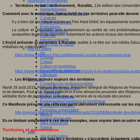
Apprendre et enseigner
Apprendre
Territoires ruraux : un événement, Ruralitic,
13e édition des Universités
Apprentissages
Comment avec le numérique, l’attractivité de ces territoires peut-elle devenir
Apprentissages collaboratifs
Créativité
Il y a bien sûr les infrastructures en Très Haut Débit, les équipements numé
Culture numérique
Evaluations
La culture et l’éducation sont évidemment au centre de ces problématiqu
Individualisation
auxquelles tentent de répondre notamment les acteurs locaux des territoires
Initiatives
Interdisciplinarité
L’An@é présente et partenaire à Ruralitic
publie à ce titre sur son média Educa
Outils pour la classe
initiatives de collectivités
:
Arts et Culture
Art
https://www.educavox.fr/accueil/breves/a-l-ecole-du-numerique-rural
Cinéma
Culture
Culture et numérique
Dispositifs de médiation
https://www.educavox.fr/alaune/inclure-inclure-il-en-restera-toujours-que
Littérature
Les Régions, acteurs majeurs des territoires
Formation
Compétences professionnelles
Mardi 28 août 2018, François Bonneau, Président délégué de Régions de France 
Dispositifs de formation
et de demain.
Fruit d’un travail collectif et d’une démarche proactive des Régions,
E- formation
véritable force de proposition collective au service de la réussite des jeunes.
Enjeux et évolutions
Enseignement supérieur et numérique
Ce Manifeste présente une réflexion particulièrement intéressante sur les e
Formations hybrides
Formation universitaire
http://regions-france.org/wp-content/uploads/2018/08/Manifeste-des-Rég
Mooc’s
Outils collaboratifs
En se limitant uniquement à ces deux exemples, nous voyons bien un autre 
Sites ressources
Tutorat
Territoires et gouvernance
Jeux
Jeu et éducation
Il faudra bien un jour, que tous les « territoires » s’accordent, échangent, c