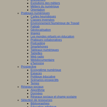
Evolutions des métiers
Métiers du numérique
Orientation
Pratiques numériques
Cartes heuristiques
Classes inversées
Environnement Numérique de Travail
Fablab
Géolocalisation
Images
Les mondes virtuels en éducation
Pratiques collaboratives
Podcasting
Smartphones
Tableaux numériques
Tablettes
Web radio
Webdocumentaire
eTwinning
Prospective
Ecosystème numérique
Espaces
Politique éducative
Scénarios prospectifs
Temps
Réseaux sociaux
Algorithme
Données
Réseaux sociaux et champ scolaire
Sélection de ressources
Bibliographies
Education artistique