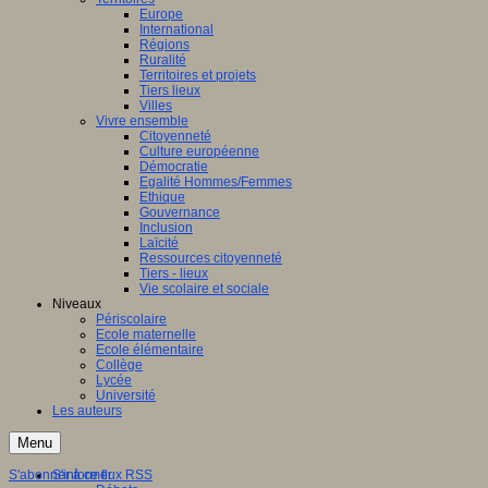
Europe
International
Régions
Ruralité
Territoires et projets
Tiers lieux
Villes
Vivre ensemble
Citoyenneté
Culture européenne
Démocratie
Egalité Hommes/Femmes
Ethique
Gouvernance
Inclusion
Laïcité
Ressources citoyenneté
Tiers - lieux
Vie scolaire et sociale
Niveaux
Périscolaire
Ecole maternelle
Ecole élémentaire
Collège
Lycée
Université
Les auteurs
Menu
S'abonner à ce flux RSS
S'informer