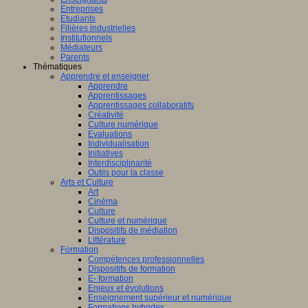
Entreprises
Etudiants
Filières industrielles
Institutionnels
Médiateurs
Parents
Thématiques
Apprendre et enseigner
Apprendre
Apprentissages
Apprentissages collaboratifs
Créativité
Culture numérique
Evaluations
Individualisation
Initiatives
Interdisciplinarité
Outils pour la classe
Arts et Culture
Art
Cinéma
Culture
Culture et numérique
Dispositifs de médiation
Littérature
Formation
Compétences professionnelles
Dispositifs de formation
E- formation
Enjeux et évolutions
Enseignement supérieur et numérique
Formations hybrides