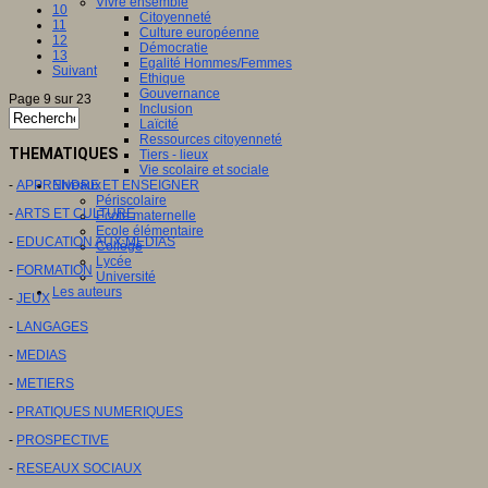
Vivre ensemble
10
Citoyenneté
11
Culture européenne
12
Démocratie
13
Egalité Hommes/Femmes
Suivant
Ethique
Gouvernance
Page 9 sur 23
Inclusion
Laïcité
Ressources citoyenneté
THEMATIQUES
Tiers - lieux
Vie scolaire et sociale
-
APPRENDRE ET ENSEIGNER
Niveaux
Périscolaire
-
ARTS ET CULTURE
Ecole maternelle
Ecole élémentaire
-
EDUCATION AUX MEDIAS
Collège
Lycée
-
FORMATION
Université
Les auteurs
-
JEUX
-
LANGAGES
-
MEDIAS
-
METIERS
-
PRATIQUES NUMERIQUES
-
PROSPECTIVE
-
RESEAUX SOCIAUX