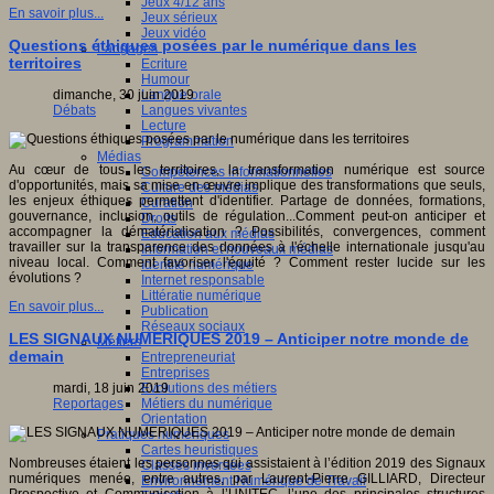
Jeux 4/12 ans
En savoir plus...
Jeux sérieux
Jeux vidéo
Questions éthiques posées par le numérique dans les
Langages
territoires
Ecriture
Humour
Langue orale
dimanche, 30 juin 2019
Langues vivantes
Débats
Lecture
Programmation
Médias
Au cœur de tous les territoires, la transformation numérique est source
Compétences informationnelles
d'opportunités, mais sa mise en œuvre implique des transformations que seuls,
Culture des médias
les enjeux éthiques permettent d'identifier. Partage de données, formations,
Curation
gouvernance, inclusion, outils de régulation...Comment peut-on anticiper et
Droits
accompagner la dématérialisation ? Possibilités, convergences, comment
Education aux médias
travailler sur la transparence des données à l'échelle internationale jusqu'au
Information et nouveaux médias
niveau local. Comment favoriser l'équité ? Comment rester lucide sur les
Identité numérique
évolutions ?
Internet responsable
Littératie numérique
En savoir plus...
Publication
Réseaux sociaux
LES SIGNAUX NUMERIQUES 2019 – Anticiper notre monde de
Métiers
demain
Entrepreneuriat
Entreprises
Evolutions des métiers
mardi, 18 juin 2019
Métiers du numérique
Reportages
Orientation
Pratiques numériques
Cartes heuristiques
Nombreuses étaient les personnes qui assistaient à l’édition 2019 des Signaux
Classes inversées
numériques menée, entre autres, par Laurent-Pierre GILLIARD, Directeur
Environnement Numérique de Travail