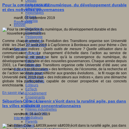
Débats
Faits marquants
Pour la convergence du numérique, du développement durable
Interviews
et des nouvelles gouvernances
Reportages
Brèves
mardi, 03 septembre 2019
Agenda
Reportages
Innover
Didactique
Dispositifs
Pédagogie
Recherche
Comme chaque année, la Fondation des Transitions organise son Université
Technologies
d'été les 26 et 27 août 2019 à CapScience à Bordeaux avec pour thème «
Des
Savoir(s)
indicateurs aux indices - Quels outils de mesure ? Quelle utilisation dans la
Analyses
communication ?
». Le changement d’échelle dans l’action au service de
Conférences
l’intérêt général ne peut se faire qu’à la convergence du numérique, du
Outils
développement durable et des nouvelles gouvernances. Chaque année depuis
Pratiques
2003, La Fondation des Transitions organise cette Université d’été avec une
Acteurs de l'éducation
centaine de « transitionneurs » des territoires, de l’économie, de la recherche et
Animateurs
de l’action sociétale pour réfléchir aux grandes évolutions… le fil rouge de son
Chercheurs
Université d’été 2019 était « des indicateurs aux indices », dans une démarche
Collectivités
globale très participative, capable de croiser prospective et cas concrets
Editeurs
enrichissants.
EdTech
En savoir plus...
Encadrement
Enseignants
Sébastien Côte : L'avenir s'écrit dans la ruralité agile, pas dans
Entreprises
Etudiants
les villes obèses et concentrationnaires
Filières industrielles
Institutionnels
vendredi, 16 août 2019
Médiateurs
Interviews
Parents
Thématiques