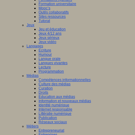
Formation universitaire
Mooc’s
Outils collaboratifs
Sites ressources
Tutorat
Jeux
Jeu et éducation
Jeux 4/12 ans
Jeux sérieux
Jeux vidéo
Langages
Ecriture
Humour
Langue orale
Langues vivantes
Lecture
Programmation
Médias
Compétences informationnelles
Culture des médias
Curation
Droits
Education aux médias
Information et nouveaux médias
Identité numérique
Internet responsable
Littératie numérique
Publication
Réseaux sociaux
Métiers
Entrepreneuriat
Entreprises