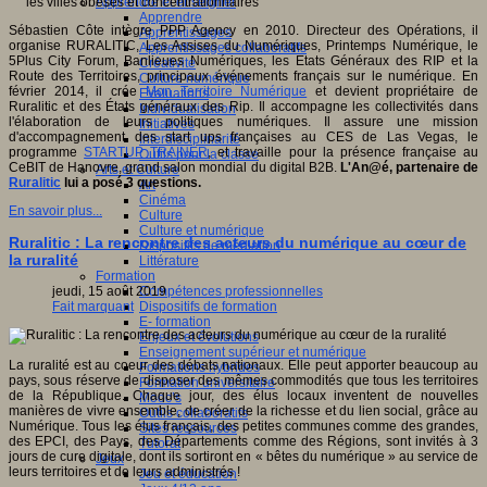
Apprendre et enseigner
Apprendre
Sébastien Côte intègre PPP Agency en 2010. Directeur des Opérations, il
Apprentissages
organise RURALITIC, Les Assises du Numériques, Printemps Numérique, le
Apprentissages collaboratifs
5Plus City Forum, Banlieues Numériques, les Etats Généraux des RIP et la
Créativité
Route des Territoires, principaux événements français sur le numérique. En
Culture numérique
février 2014, il crée
Mon Territoire Numérique
et devient propriétaire de
Evaluations
Ruralitic et des États généraux des Rip. Il accompagne les collectivités dans
Individualisation
l'élaboration de leurs politiques numériques. Il assure une mission
Initiatives
d'accompagnement des start ups françaises au CES de Las Vegas, le
Interdisciplinarité
programme
STARTUP TRAINER
, et travaille pour la présence française au
Outils pour la classe
CeBIT de Hanovre, grand salon mondial du digital B2B.
L'An@é, partenaire de
Arts et Culture
Ruralitic
lui a posé 3 questions.
Art
Cinéma
En savoir plus...
Culture
Culture et numérique
Ruralitic : La rencontre des acteurs du numérique au cœur de
Dispositifs de médiation
la ruralité
Littérature
Formation
Compétences professionnelles
jeudi, 15 août 2019
Dispositifs de formation
Fait marquant
E- formation
Enjeux et évolutions
Enseignement supérieur et numérique
La ruralité est au coeur des débats nationaux. Elle peut apporter beaucoup au
Formations hybrides
pays, sous réserve de disposer des mêmes commodités que tous les territoires
Formation universitaire
de la République. Chaque jour, des élus locaux inventent de nouvelles
Mooc’s
manières de vivre ensemble, de créer de la richesse et du lien social, grâce au
Outils collaboratifs
Numérique. Tous les élus français, des petites communes comme des grandes,
Sites ressources
des EPCI, des Pays, des Départements comme des Régions, sont invités à 3
Tutorat
jours de cure digitale, dont ils sortiront en « bêtes du numérique » au service de
Jeux
leurs territoires et de leurs administrés !
Jeu et éducation