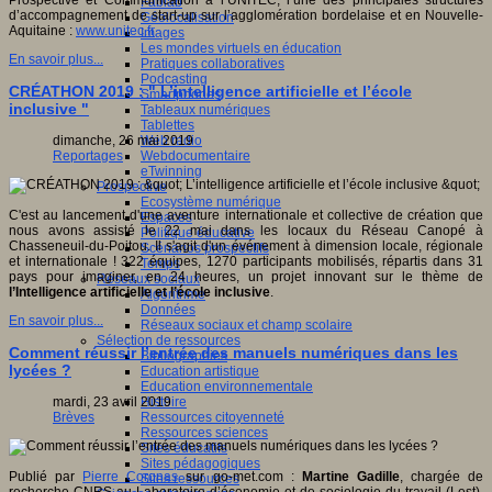
Prospective et Communication à l’UNITEC, l’une des principales structures
Fablab
d’accompagnement de start-up sur l’agglomération bordelaise et en Nouvelle-
Géolocalisation
Aquitaine :
www.unitec.fr
Images
Les mondes virtuels en éducation
En savoir plus...
Pratiques collaboratives
Podcasting
CRÉATHON 2019 : " L’intelligence artificielle et l’école
Smartphones
inclusive "
Tableaux numériques
Tablettes
Web radio
dimanche, 26 mai 2019
Webdocumentaire
Reportages
eTwinning
Prospective
Ecosystème numérique
C'est au lancement d'une aventure internationale et collective de création que
Espaces
nous avons assisté le 22 mai dans les locaux du Réseau Canopé à
Politique éducative
Chasseneuil-du-Poitou. Il s'agit d'un événement à dimension locale, régionale
Scénarios prospectifs
et internationale ! 322 équipes, 1270 participants mobilisés, répartis dans 31
Temps
pays pour imaginer, en 24 heures, un projet innovant sur le thème de
Réseaux sociaux
l’Intelligence artificielle et l’école inclusive
.
Algorithme
Données
En savoir plus...
Réseaux sociaux et champ scolaire
Sélection de ressources
Comment réussir l’entrée des manuels numériques dans les
Bibliographies
lycées ?
Education artistique
Education environnementale
Histoire
mardi, 23 avril 2019
Ressources citoyenneté
Brèves
Ressources sciences
Sites éducatifs
Sites pédagogiques
Publié par
Pierre Coronas
sur go-met.com :
Martine Gadille
, chargée de
Sites ressources