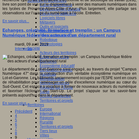
recherche CNRS au Laboratoire d’économie et de sociologie du travail (Lest),
Sciences et techniques
livre son point de vue sur le déploiement à venir des manuels numériques dans
Culture scientifique
les lycées de Provence-Alpes-Côte d’Azur. Plus largement, elle partage ses
Développement durable
observations sur l’usage du numérique à l’école. Entretien.
Intelligence artificielle
Logiciels libres
En savoir plus...
Métavers
Outils et logiciels
Echanges, créativité, formation et tremplin : un Campus
Réalité augmentée
Numérique fédère des acteurs d’un département rural
Ressources sciences
Robotique
Technologies
mardi, 09 avril 2019
Société
Interviews
Acteurs des territoires
Ecole et structure
Economie
Ecosystème éducatif
Le département de Lot-et-Garonne s'est engagé, au travers du projet "Campus
Génération internet
Numérique 47" dans la construction d'un véritable écosystème numérique en
Handicap
Lot-et-Garonne. Les bâtiments anciennement occupés par l'ESPE sont en cours
Mondialisation
de réhabilitation pour aménager un pôle d'excellence numérique au cœur du
Normes scolaires
Sud-Ouest. Cet espace a vocation à former de nouveaux acteurs du numérique
Regards sur l’Ecole
et favoriser l'éclosion de Start-Up. Le projet s'appuie sur les savoir-faire
Santé
présents aujourd'hui dans le département.
Société connectée
Territoires et projets
En savoir plus...
Territoires
Europe
Précédent
International
4
Régions
5
Ruralité
6
Territoires et projets
7
Tiers lieux
8
Villes
9