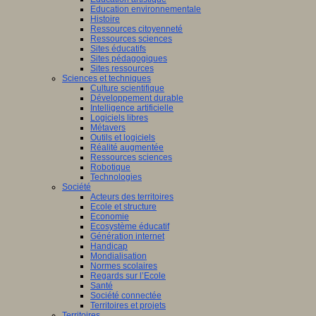
Education environnementale
Histoire
Ressources citoyenneté
Ressources sciences
Sites éducatifs
Sites pédagogiques
Sites ressources
Sciences et techniques
Culture scientifique
Développement durable
Intelligence artificielle
Logiciels libres
Métavers
Outils et logiciels
Réalité augmentée
Ressources sciences
Robotique
Technologies
Société
Acteurs des territoires
Ecole et structure
Economie
Ecosystème éducatif
Génération internet
Handicap
Mondialisation
Normes scolaires
Regards sur l’Ecole
Santé
Société connectée
Territoires et projets
Territoires