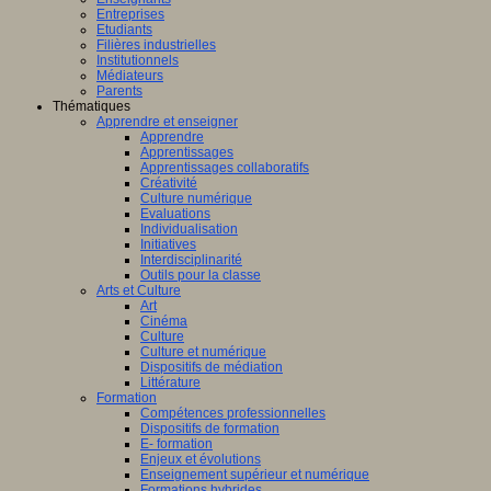
Entreprises
Etudiants
Filières industrielles
Institutionnels
Médiateurs
Parents
Thématiques
Apprendre et enseigner
Apprendre
Apprentissages
Apprentissages collaboratifs
Créativité
Culture numérique
Evaluations
Individualisation
Initiatives
Interdisciplinarité
Outils pour la classe
Arts et Culture
Art
Cinéma
Culture
Culture et numérique
Dispositifs de médiation
Littérature
Formation
Compétences professionnelles
Dispositifs de formation
E- formation
Enjeux et évolutions
Enseignement supérieur et numérique
Formations hybrides