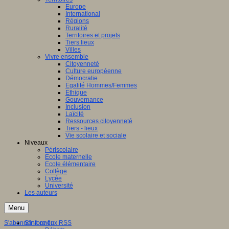
Europe
International
Régions
Ruralité
Territoires et projets
Tiers lieux
Villes
Vivre ensemble
Citoyenneté
Culture européenne
Démocratie
Egalité Hommes/Femmes
Ethique
Gouvernance
Inclusion
Laïcité
Ressources citoyenneté
Tiers - lieux
Vie scolaire et sociale
Niveaux
Périscolaire
Ecole maternelle
Ecole élémentaire
Collège
Lycée
Université
Les auteurs
Menu
S'abonner à ce flux RSS
S'informer