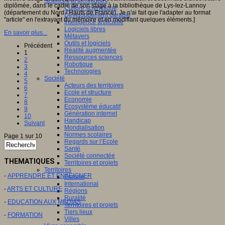
Sciences et techniques
diplômée, dans le cadre de son stage à la bibliothèque de Lys-lez-Lannoy
Culture scientifique
(département du Nord / Hauts de France). Je n'ai fait que l'adapter au format
Développement durable
"article" en l'extrayant du mémoire et en modifiant quelques éléments.]
Intelligence artificielle
Logiciels libres
En savoir plus...
Métavers
Outils et logiciels
Précédent
Réalité augmentée
1
Ressources sciences
2
Robotique
3
Technologies
4
Société
5
Acteurs des territoires
6
Ecole et structure
7
Economie
8
Ecosystème éducatif
9
Génération internet
10
Handicap
Suivant
Mondialisation
Normes scolaires
Page 1 sur 10
Regards sur l’Ecole
Santé
Société connectée
THEMATIQUES
Territoires et projets
Territoires
-
APPRENDRE ET ENSEIGNER
Europe
International
-
ARTS ET CULTURE
Régions
Ruralité
-
EDUCATION AUX MEDIAS
Territoires et projets
Tiers lieux
-
FORMATION
Villes