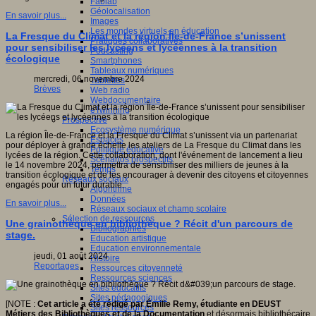
Fablab
Géolocalisation
En savoir plus...
Images
Les mondes virtuels en éducation
La Fresque du Climat et la région Île-de-France s’unissent
Pratiques collaboratives
pour sensibiliser les lycéens et lycéennes à la transition
Podcasting
écologique
Smartphones
Tableaux numériques
mercredi, 06 novembre 2024
Tablettes
Brèves
Web radio
Webdocumentaire
eTwinning
Prospective
Ecosystème numérique
La région Île-de-France et la Fresque du Climat s’unissent via un partenariat
Espaces
pour déployer à grande échelle les ateliers de La Fresque du Climat dans les
Politique éducative
lycées de la région. Cette collaboration, dont l'événement de lancement a lieu
Scénarios prospectifs
le 14 novembre 2024, permettra de sensibiliser des milliers de jeunes à la
Temps
transition écologique et de les encourager à devenir des citoyens et citoyennes
Réseaux sociaux
engagés pour un futur durable.
Algorithme
Données
En savoir plus...
Réseaux sociaux et champ scolaire
Sélection de ressources
Une grainothèque en bibliothèque ? Récit d'un parcours de
Bibliographies
stage.
Education artistique
Education environnementale
jeudi, 01 août 2024
Histoire
Reportages
Ressources citoyenneté
Ressources sciences
Sites éducatifs
Sites pédagogiques
[NOTE :
Cet article a été rédigé par Émilie Remy, étudiante en DEUST
Sites ressources
Métiers des Bibliothèques et de la Documentation
et désormais bibliothécaire