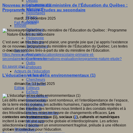
Débats
Faits marquants
Nouveau programme du ministère de l’Éducation du Québec :
Interviews
Programme Nature-Études au secondaire
Reportages
Brèves
mardi, 23 décembre 2025
Agenda
Fait marquant
Innover
Didactique
Dispositifs
Pédagogie
Recherche
C’est avec un très très grand plaisir, une grande joie que j’ai appris l’existence
Technologies
de ce nouveau programme du ministère de l’Éducation du Québec. Les textes
Savoir(s)
ci-dessous sont des tirés-à-part du site du ministère de l’Éducation.
Analyses
https://www.quebec.ca/education/prescolaire-primaire-et-
Conférences
secondaire/programmes-formations-evaluation/programme-nature-etude?
Outils
En savoir plus...
Pratiques
Acteurs de l'éducation
L’éducation et les défis environnementaux (1)
Animateurs
Chercheurs
Collectivités
dimanche, 13 juillet 2025
Editeurs
Editos
EdTech
Encadrement
Enseignants
Les défis environnementaux sont nombreux, et l’interdépendance de l’espace,
Entreprises
de la terre et des océans, les activités humaines, l’approche différente des
Etudiants
valeurs et des intérêts des territoires nous limitent à des constats répétés et à
Filières industrielles
des frilosités dans les mises en œuvre de changements efficaces.
Les
Institutionnels
contextes environnementaux (1), sociaux (
2
), culturels et numériques
Médiateurs
incitent à exercer
une approche globale et interdisciplinaire. Les articles
Parents
sélectionnés ici décrivent un environnement fragilisé, prélude à une réflexion
Thématiques
globale et collective pour l'éducation.