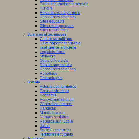
Education environnementale
Histoire
Ressources citoyenneté
Ressources sciences
Sites éducatifs
Sites pédagogiques
Sites ressources
Sciences et techniques
Culture scientifique
Développement durable
Intelligence artificielle
Logiciels libres
Métavers
Outils et logiciels
Réalité augmentée
Ressources sciences
Robotique
Technologies
Société
Acteurs des territoires
Ecole et structure
Economie
Ecosystème éducatif
Génération internet
Handicap
Mondialisation
Normes scolaires
Regards sur l’Ecole
Santé
Société connectée
Territoires et projets
Territoires