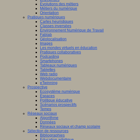
Evolutions des métiers
Métiers du numérique
Orientation
Pratiques numériques
Cartes heuristiques
Classes inversées
Environnement Numérique de Travail
Fablab
Géolocalisation
Images
Les mondes virtuels en éducation
Pratiques collaboratives
Podcasting
Smartphones
Tableaux numériques
Tablettes
Web radio
Webdocumentaire
eTwinning
Prospective
Ecosystème numérique
Espaces
Politique éducative
Scénarios prospectifs
Temps
Réseaux sociaux
Algorithme
Données
Réseaux sociaux et champ scolaire
Sélection de ressources
Bibliographies
Education artistique