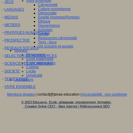
Vivre ensemble
-
JEUX
Citoyenneté
Culture européenne
-
LANGAGES
Démocratie
-
MEDIAS
Egalité Hommes/Femmes
Ethique
-
METIERS
Gouvernance
Inclusion
-
PRATIQUES NUMERIQUES
Laïcité
Ressources citoyenneté
-
PROSPECTIVE
Tiers - lieux
Vie scolaire et sociale
-
RESEAUX SOCIAUX
Niveaux
Périscolaire
-
SELECTION DE RESSOURCES
Ecole maternelle
Ecole élémentaire
-
SCIENCES ET TECHNIQUES
Collège
-
SOCIETE
Lycée
Université
-
TERRITOIRES
Les auteurs
-
VIVRE ENSEMBLE
Mentions légales
| contact[@]anae.education |
Accessibilité : non conforme
© 2023 Educavox, Ecole, pédagogie, enseignement, formation
Creation Sylvie CECI - Sites Internet / Référencement SEO