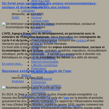
Jeux 4/12 ans
Un livret pour comprendre les enjeux environnementaux,
Jeux sérieux
sociaux et économiques liés aux océans
Jeux vidéo
Langages
Ecriture
dimanche, 13 avril 2025
Humour
Outils
Langue orale
Langues vivantes
Lecture
Programmation
L’AFD, Agence Française du développement, en partenariat avec le
Médias
ministère de l’Éducation Nationale,
met à disposition des
enseignants du
Compétences informationnelles
cycle 4 et du lycée
ce livret pédagogique consacré aux
océans
et aux
Culture des médias
menaces qui pèsent sur eux à l’échelle mondiale.
Curation
Ce livret aide à mieux comprendre les
enjeux environnementaux, sociaux et
Droits
économiques liés aux océans
: pollution, surpêche, migrations, réchauffement
Education aux médias
climatique, perte de biodiversité… Il permet aux enseignants d’aborder ces
Information et nouveaux médias
thématiques en classe et de
sensibiliser les élèves
aux défis de demain.
Identité numérique
Internet responsable
En savoir plus...
Littératie numérique
Publication
Nouveaux extrêmes pour le cycle de l’eau
Réseaux sociaux
Métiers
mercredi, 19 mars 2025
Entrepreneuriat
Analyses
Entreprises
Evolutions des métiers
Métiers du numérique
Orientation
En 2024, la Terre a connu l’année la plus chaude jamais enregistrée. La
Pratiques numériques
hausse des températures modifie Le cycle de l’
eau
sur la planète et perturbe
Cartes heuristiques
gravement les éco-systèmes hydriques. Le rapport de l’Observatoire mondial
Classes inversées
de l’eau (Global Water Monitor), publié en janvier 2025, montre comment ces
Environnement Numérique de Travail
changements sont à l’origine d’événements extrêmes dans le monde entier.