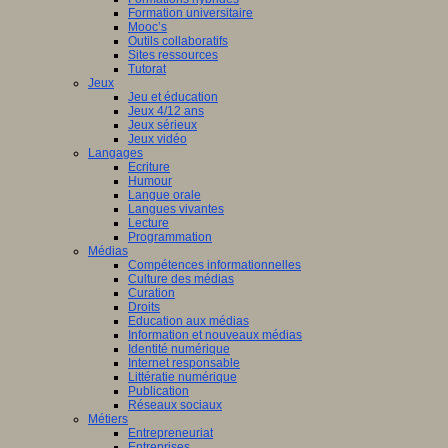
Formation universitaire
Mooc’s
Outils collaboratifs
Sites ressources
Tutorat
Jeux
Jeu et éducation
Jeux 4/12 ans
Jeux sérieux
Jeux vidéo
Langages
Ecriture
Humour
Langue orale
Langues vivantes
Lecture
Programmation
Médias
Compétences informationnelles
Culture des médias
Curation
Droits
Education aux médias
Information et nouveaux médias
Identité numérique
Internet responsable
Littératie numérique
Publication
Réseaux sociaux
Métiers
Entrepreneuriat
Entreprises