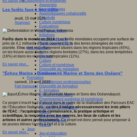
Apprendre et enseigner
En savoir plus...
Apprendre
Apprentissages
Les forêts face à leur défis
Apprentissages collaboratifs
Créativité
jeudi, 15 mai 2025
Culture numérique
Analyses
Evaluations
Individualisation
Initiatives
Interdisciplinarité
Forêts dans le monde en 2024 :
Les forêts mondiales occupent une surface de
Outils pour la classe
près de 4,1 milliards d’ha et couvrent 31 % des terres émergées de notre
Arts et Culture
planète. Elles sont majoritairement situées dans les régions tropicales (45%),
Art
on les trouve aussi dans les régions boréales (27%), dans les zone tempérées
Cinéma
(16%) et dans les régions subtropicales (11%).
Culture
En savoir plus...
Culture et numérique
Dispositifs de médiation
"Échos Marins : Biodiversité Marine et Sons des Océans"
Littérature
Formation
Compétences professionnelles
samedi, 19 avril 2025
Dispositifs de formation
Fait marquant
E- formation
Enjeux et évolutions
Enseignement supérieur et numérique
Ce projet s’inscrit tout d’abord dans le cadre de la réalisation des Parcours EAC
Formations hybrides
de l’Éducation Nationale ;
ce titre il intègre nécessairement les trois piliers
Formation universitaire
de l’EAC : l’acquisition de connaissance, la pratique artistique et
Mooc’s
scientifique, la rencontre avec les œuvres, les lieux de culture et les
Outils collaboratifs
artistes et autres professionnels.
Ce projet est donc pensé pour proposer à
Sites ressources
de jeunes élèves l'accès à l'art et à la culture.
Tutorat
Jeux
En savoir plus...
Jeu et éducation