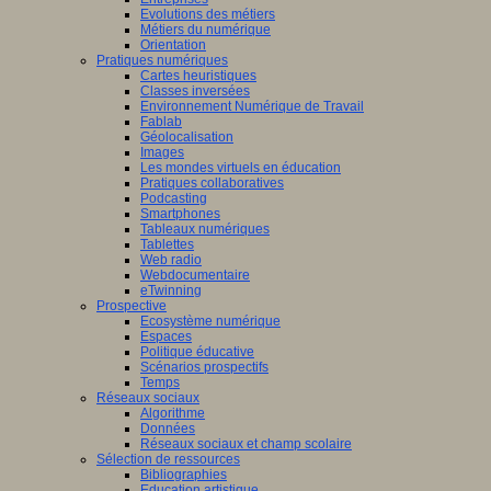
Evolutions des métiers
Métiers du numérique
Orientation
Pratiques numériques
Cartes heuristiques
Classes inversées
Environnement Numérique de Travail
Fablab
Géolocalisation
Images
Les mondes virtuels en éducation
Pratiques collaboratives
Podcasting
Smartphones
Tableaux numériques
Tablettes
Web radio
Webdocumentaire
eTwinning
Prospective
Ecosystème numérique
Espaces
Politique éducative
Scénarios prospectifs
Temps
Réseaux sociaux
Algorithme
Données
Réseaux sociaux et champ scolaire
Sélection de ressources
Bibliographies
Education artistique