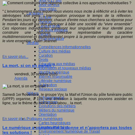
Jeux 4/12 ans
Jeux sérieux
Jeux vidéo
"
L'environnement dans lequel nous vivons nous incite à réfléchir et à éviter les
Langages
stéréotypes tout prêts. L'interrogation provoque le temps de la réflexion.
Ecriture
Pendant les jours qui viennent, chacun d'entre nous cherchera sa réponse pour
Humour
le monde éducatif qui doit participer à bâtir une société du "vivre ensemble".
Langue orale
Ces réponses individuelles garderont leur singularité et leur identité pour
Langues vivantes
construire une réponse collective représentative du caractère
Lecture
multidimensionnel et multiréférentiel propre à la pensée complexe qui permet
Programmation
le vivre ensemble.
" Alain Jeannel
Médias
Compétences informationnelles
Culture des médias
Curation
En savoir plus...
Droits
Education aux médias
La mort, si on en parlait ?
Information et nouveaux médias
Identité numérique
vendredi, 30 octobre 2020
Internet responsable
Agenda
Littératie numérique
Publication
Réseaux sociaux
Métiers
Samedi 1er novembre, le groupe Vyv, la Maif et l'Union du pôle funéraire public
Entrepreneuriat
(UPFP) organise, à 17h, une émission à laquelle nous pouvons assister en
Entreprises
ligne, sur le thème du mot le plus tabou... la mort.
Evolutions des métiers
Métiers du numérique
Orientation
Pratiques numériques
En savoir plus...
Cartes heuristiques
Classes inversées
Le numérique a complexifié la donne et n’apportera pas toutes
Environnement Numérique de Travail
les solutions !