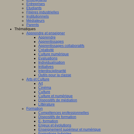
Entreprises
Etudiants
Filières industrielles
Institutionnels
Médiateurs
Parents
Thématiques
Apprendre et enseigner
Apprendre
Apprentissages
Apprentissages collaboratifs
Créativité
Culture numérique
Evaluations
Individualisation
Initiatives
Interdisciplinarité
Outils pour la classe
Arts et Culture
Art
Cinéma
Culture
Culture et numérique
Dispositifs de médiation
Littérature
Formation
Compétences professionnelles
Dispositifs de formation
E- formation
Enjeux et évolutions
Enseignement supérieur et numérique
Formations hybrides