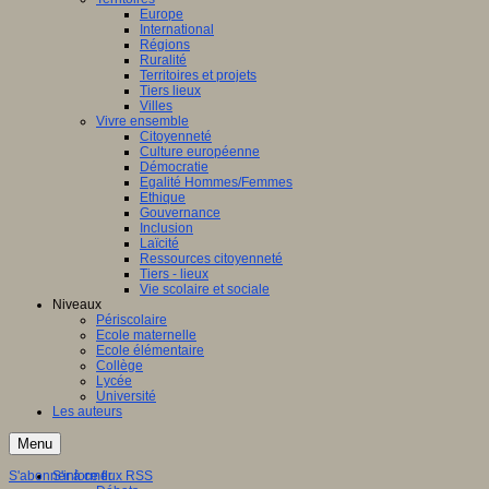
Europe
International
Régions
Ruralité
Territoires et projets
Tiers lieux
Villes
Vivre ensemble
Citoyenneté
Culture européenne
Démocratie
Egalité Hommes/Femmes
Ethique
Gouvernance
Inclusion
Laïcité
Ressources citoyenneté
Tiers - lieux
Vie scolaire et sociale
Niveaux
Périscolaire
Ecole maternelle
Ecole élémentaire
Collège
Lycée
Université
Les auteurs
Menu
S'abonner à ce flux RSS
S'informer