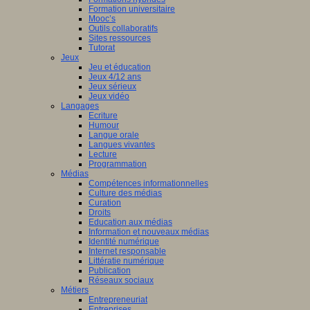
Formation universitaire
Mooc’s
Outils collaboratifs
Sites ressources
Tutorat
Jeux
Jeu et éducation
Jeux 4/12 ans
Jeux sérieux
Jeux vidéo
Langages
Ecriture
Humour
Langue orale
Langues vivantes
Lecture
Programmation
Médias
Compétences informationnelles
Culture des médias
Curation
Droits
Education aux médias
Information et nouveaux médias
Identité numérique
Internet responsable
Littératie numérique
Publication
Réseaux sociaux
Métiers
Entrepreneuriat
Entreprises