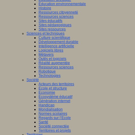
Education environnementale
Histoire
Ressources citoyenneté
Ressources sciences
Sites éducatifs
Sites pédagogiques
Sites ressources
Sciences et techniques
Culture scientifique
Développement durable
Intelligence artificielle
Logiciels libres
Métavers
Outils et logiciels
Réalité augmentée
Ressources sciences
Robotique
Technologies
Société
Acteurs des territoires
Ecole et structure
Economie
Ecosystème éducatif
Génération internet
Handicap
Mondialisation
Normes scolaires
Regards sur l’Ecole
Santé
Société connectée
Territoires et projets
Territoires