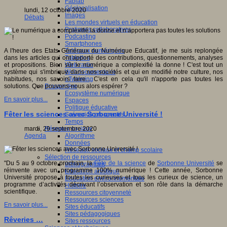
Fablab
Géolocalisation
lundi, 12 octobre 2020
Images
Débats
Les mondes virtuels en éducation
Pratiques collaboratives
Podcasting
Smartphones
Tableaux numériques
A l'heure des Etats Généraux du Numérique Educatif, je me suis replongée
Tablettes
dans les articles qui ont apporté des contributions, questionnements, analyses
Web radio
et propositions. Bien sûr le numérique a complexifié la donne ! C'est tout un
Webdocumentaire
système qui s'imbrique dans nos sociétés et qui en modifié notre culture, nos
eTwinning
habitudes, nos savoirs faire... C'est en cela qu'il n'apporte pas toutes les
Prospective
solutions. Que pouvons-nous alors espérer ?
Ecosystème numérique
En savoir plus...
Espaces
Politique éducative
Fêter les sciences avec Sorbonne Université !
Scénarios prospectifs
Temps
Réseaux sociaux
mardi, 29 septembre 2020
Algorithme
Agenda
Données
Réseaux sociaux et champ scolaire
Sélection de ressources
"Du 5 au 9 octobre prochain, la
Fête de la science
de
Sorbonne Université
se
Bibliographies
réinvente avec un programme 100% numérique ! Cette année, Sorbonne
Education artistique
Université propose à toutes les curieuses et tous les curieux de science, un
Education environnementale
programme d’activités décrivant l’observation et son rôle dans la démarche
Histoire
scientifique.
Ressources citoyenneté
Ressources sciences
En savoir plus...
Sites éducatifs
Sites pédagogiques
Rêveries …
Sites ressources