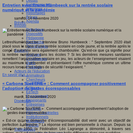
Débats
Faits marquants
Entretien avec Bruno Humbeeck sur la rentrée scolaire
Interviews
numérique et la pandémie
Reportages
Brèves
samedi, 14 novembre 2020
Agenda
Brèves
Innover
Didactique
Dispositifs
Pédagogie
Recherche
LettresNumériques.be : Interview Bruno Humbeeck : " Septembre 2020 était
Technologies
placé sous le signe d’une rentrée scolaire en code jaune, et la rentrée après le
Savoir(s)
congé d’automne sera également chamboulée. Qu’est-ce que ça signifie pour
Analyses
la rentrée numérique dans les écoles ? Si les dernières mesures sanitaires
Conférences
remettent l’organisation scolaire en jeu, les acteurs de l’enseignement visaient
Outils
au maximum le présentiel et présentaient l’offre numérique comme un ultime
Pratiques
recours lorsque les règles de sécurité l’exigeaient. "
Acteurs de l'éducation
En savoir plus...
Animateurs
Chercheurs
« Carbone Scol’ERE » : Comment accompagner positivement
Collectivités
Editeurs
l’adoption de gestes écoresponsables
EdTech
Encadrement
mardi, 10 novembre 2020
Enseignants
Dispositifs
Entreprises
Etudiants
Filières industrielles
Institutionnels
« Est-ce qu’une démarche d’écoresponsabilité doit venir avec un objectif de
Médiateurs
perfection à atteindre ? La réponse est bien personnelle à chacun. Depuis sa
Parents
création en 1950, la Fédération Léo Lagrange a démontré, à travers ses
Thématiques