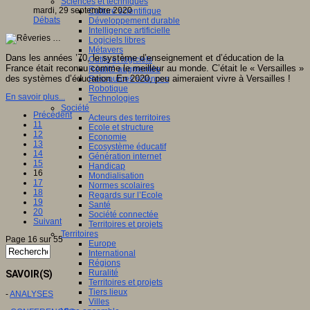
Sciences et techniques
mardi, 29 septembre 2020
Culture scientifique
Débats
Développement durable
Intelligence artificielle
Logiciels libres
Métavers
Dans les années ’70, le système d’enseignement et d’éducation de la
Outils et logiciels
France était reconnu comme le meilleur au monde. C’était le « Versailles »
Réalité augmentée
des systèmes d’éducation. En 2020, peu aimeraient vivre à Versailles !
Ressources sciences
Robotique
En savoir plus...
Technologies
Société
Précédent
Acteurs des territoires
11
Ecole et structure
12
Economie
13
Ecosystème éducatif
14
Génération internet
15
Handicap
16
Mondialisation
17
Normes scolaires
18
Regards sur l’Ecole
19
Santé
20
Société connectée
Suivant
Territoires et projets
Territoires
Page 16 sur 55
Europe
International
Régions
Ruralité
SAVOIR(S)
Territoires et projets
Tiers lieux
-
ANALYSES
Villes