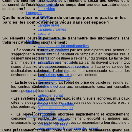
Comment informer l’institution, l’environnement social des élèves et le
Jeux 4/12 ans
personnel de l’établissement de ce temps dont une des caractéristiques
Jeux sérieux
est le secret?
Jeux vidéo
Langages
Quelle représentation faire de ce temps pour ne pas trahir les
Ecriture
Humour
paroles, les comportements vécus dans cet espace ?
Langue orale
Langues vivantes
Lecture
Programmation
Six éléments peuvent permettre de transmettre des informations sans
Médias
trahir les paroles dites spontanément :
Compétences informationnelles
-
L’élaboration d’un texte collectif par les participants
Culture des médias
leur permet de
s’approprier le travail effectué pendant ce temps et d’en proposer s’ils le
Curation
désirent une représentation destinée à l’extérieur du groupe. La tâche des
Droits
2 animateurs
[1]
est particulièrement délicate car ils doivent prévenir tout
Education aux médias
risque d’atteinte à des personnes et l’apprécier à l’aune de ce que les
Information et nouveaux médias
destinataires extérieurs, l’administration, la communauté scolaire, les
Identité numérique
environnements familiaux et sociaux, peuvent entendre.
Internet responsable
Littératie numérique
-
La liste des sites qui ont fait l’objet de prise de parole
renseigne sur
Publication
les centres d’intérêt et indique aux enseignants ceux qui consultés
Réseaux sociaux
correspondent à leur discipline.
Métiers
Entrepreneuriat
-
Les systèmes de signes verbaux, écrits, visuels, sonores, musicaux
Entreprises
cités
lors des échanges montrent les registres où le public scolaire est le
Evolutions des métiers
plus performant.
Métiers du numérique
Orientation
-
Le relevé des notions abordées implicitement et explicitement
Pratiques numériques
concerne l’ensemble de l’environnement éducatif et indique aux
Cartes heuristiques
enseignants les compétences cognitives correspondant à leur discipline. .
Classes inversées
Environnement Numérique de Travail
Cette présentation factuelle prend sens pour les destinataires quand elle