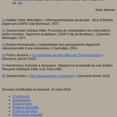
vit. »
[6]
Alain Jeannel
[1]
Nathan Tobie, Ifrah Albert, « Ethnopsychanalyse de groupe : vécu et théorie,
papier gris CNPD Crdp Bordeaux, 1975.
[2]
Jeannel Alain, Avèque Odile, Processus de verbalisation des informations
audio-visuelles - Approche analytique, CNDP Crdp de Bordeaux , Collection
Messages, 1977.
[3]
Bordon Emmanuelle,
L’interprétation des pictogrammes-Approche
interactionnelle d’une sémiotique
, L’Harmattan, 2004.
[4]
Puyou Jacques, «
Le numérique en éducation par Thierry Karsenti
»,
Educavox, janvier 2018
[5]
Arendt Anna, Eichman à Jerusalem :
Rapport sur la banalité du mal
, Edition
française Gallimard 1966, Coll. Folio 1991.
[6]
Jeannel Alain, «
Etre éducateur/être enseignant
», Educavox février 2018.
Dernière modification le mercredi, 14 mars 2018
Chercheurs
,
Enseignants
,
Encadrement
,
Espaces éducatifs
,
Ecole et structure
,
Ecosystème éducatif
,