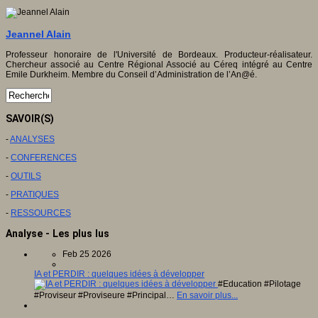
Jeannel Alain
Professeur honoraire de l'Université de Bordeaux. Producteur-réalisateur.
Chercheur associé au Centre Régional Associé au Céreq intégré au Centre
Emile Durkheim. Membre du Conseil d’Administration de l’An@é.
SAVOIR(S)
-
ANALYSES
-
CONFERENCES
-
OUTILS
-
PRATIQUES
-
RESSOURCES
Analyse - Les plus lus
Feb 25 2026
IA et PERDIR : quelques idées à développer
#Education #Pilotage
#Proviseur #Proviseure #Principal…
En savoir plus...