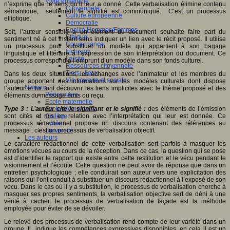
Vivre ensemble
n’exprime que le sens qu’il leur a donné. Cette verbalisation élimine contenu
Citoyenneté
sémantique, seulement le signifié est communiqué. C’est un processus
Culture européenne
elliptique.
Démocratie
Egalité Hommes/Femmes
Soit, l’auteur sensible à un élément du document souhaite faire part du
Ethique
sentiment né à cet instant sans indiquer un lien avec le récit proposé. Il utilise
Gouvernance
un processus pour substituer un modèle qui appartient à son bagage
Inclusion
linguistique et littéraire à l’expression de son interprétation du document. Ce
Laïcité
processus correspond à l’emprunt d’un modèle dans son fonds culturel.
Ressources citoyenneté
Tiers - lieux
Dans les deux situations, les échanges avec l’animateur et les membres du
Vie scolaire et sociale
groupe apportent des informations sur les modèles culturels dont dispose
Niveaux
l’auteur et lui font découvrir les liens implicites avec le thème proposé et des
Périscolaire
éléments du message émis ou reçu.
Ecole maternelle
Type 3 : L’auteur cite le signifiant et le signifié :
Ecole élémentaire
des éléments de l’émission
sont cités et mis en relation avec l’interprétation qui leur est donnée. Ce
Collège
processus rédactionnel propose un discours contenant des références au
Lycée
message : c’est un processus de verbalisation objectif.
Université
Les auteurs
Le caractère rédactionnel de cette verbalisation sert parfois à masquer les
émotions vécues au cours de la réception. Dans ce cas, la question qui se pose
est d’identifier le rapport qui existe entre cette restitution et le vécu pendant le
visionnement et l’écoute. Cette question ne peut avoir de réponse que dans un
entretien psychologique ; elle conduirait son auteur vers une explicitation des
raisons qui l’ont conduit à substituer un discours rédactionnel à l’exposé de son
vécu. Dans le cas où il y a substitution, le processus de verbalisation cherche à
masquer ses propres sentiments, la verbalisation objective sert de déni à une
vérité à cacher: le processus de verbalisation de façade est la méthode
employée pour éviter de se dévoiler.
Le relevé des processus de verbalisation rend compte de leur variété dans un
groupe. Il indique les compétences expressives disponibles, en cela il est un