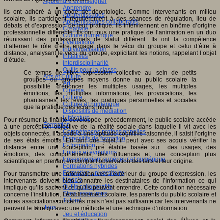
Apprendre et enseigner
Apprendre
Ils ont adhéré à un code de déontologie. Comme intervenants en milieu
Apprentissages
scolaire, ils participent régulièrement à des séances de régulation, lieu de
Apprentissages collaboratifs
débats et d’expression de leur pratique. Ils interviennent en binôme d’origine
Créativité
professionnelle différente. Ils ont tous une pratique de l’animation en un duo
Culture numérique
réunissant des professionnels de statut différent. Ils ont la compétence
Evaluations
d’alterner le rôle d’être engagé dans le vécu du groupe et celui d’être à
Individualisation
distance, analysant le vécu du groupe, explicitant les notions, rappelant l’objet
Initiatives
d’étude.
Interdisciplinarité
Outils pour la classe
Ce temps de libre expression collective au sein de petits
Arts et Culture
groupes ou groupes moyens donne au public scolaire la
Art
possibilité d’énoncer les multiples usages, les multiples
Cinéma
émotions, les multiples informations, les provocations, les
Culture
phantasmes, les rêves, les pratiques personnelles et sociales
Culture et numérique
que la pratique des écrans induit.
Dispositifs de médiation
Littérature
Pour résumer la finalité développée précédemment, le public scolaire accède
Formation
à une perception objective de la réalité sociale dans laquelle il vit avec les
Compétences professionnelles
objets connectés, il accède à une aptitude cognitive raisonnée, il saisit l’origine
Dispositifs de formation
de ses états émotifs. En tant que sujet, il peut avec ses acquis vérifier la
E- formation
distance entre une conception pré établie basée sur des usages, des
Enjeux et évolutions
émotions, des comportements, des influences et une conception plus
Enseignement supérieur et numérique
scientifique en prenant en compte l’observation des faits et leur origine.
Formations hybrides
Formation universitaire
Pour transmettre une information vers l’extérieur du groupe d’expression, les
Mooc’s
intervenants doivent bien connaître les destinataires de l’information ce qui
Outils collaboratifs
implique qu’ils sachent ce qu’ils peuvent entendre. Cette condition nécessaire
Sites ressources
concerne l’institution, l’établissement scolaire, les parents du public scolaire et
Tutorat
toutes associations concernés mais n’est pas suffisante car les intervenants ne
Jeux
peuvent le faire qu’avec une méthode et une technique d’information
Jeu et éducation