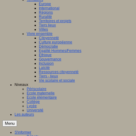
Europe
International
Régions
Ruralité
Territoires et projets
Tiers lieux
Villes
Vivre ensemble
Citoyenneté
Culture européenne
Démocratie
Egalité Hommes/Femmes
Ethique
Gouvernance
Inclusion
Laïcité
Ressources citoyenneté
Tiers - lieux
Vie scolaire et sociale
Niveaux
Périscolaire
Ecole maternelle
Ecole élémentaire
Collège
Lycée
Université
Les auteurs
Menu
S'informer