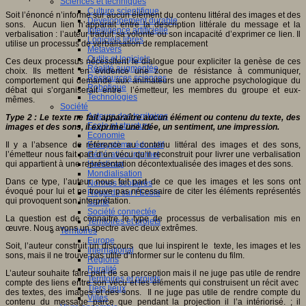
Sciences et techniques
Culture scientifique
Soit l’énoncé n’informe sur aucun élément du contenu littéral des images et des
Développement durable
sons. Aucun lien n’apparait entre la description littérale du message et la
Intelligence artificielle
verbalisation : l’auteur traduit sa volonté ou son incapacité d’exprimer ce lien. Il
Logiciels libres
utilise un
processus de verbalisation de remplacement
Métavers
Outils et logiciels
Ces deux processus nécessitent le dialogue pour expliciter la genèse de ces
Réalité augmentée
choix. Ils mettent en évidence une zone de résistance à communiquer,
Ressources sciences
comportement qui demande aux animateurs une approche psychologique du
Robotique
débat qui s’organiserait entre l’émetteur, les membres du groupe et eux-
Technologies
mêmes.
Société
Acteurs des territoires
Type 2 : Le texte ne fait apparaître aucun élément ou contenu du texte, des
Ecole et structure
images et des sons, il exprime une idée, un sentiment, une impression.
Economie
Il y a l’absence de référence au contenu littéral des images et des sons,
Ecosystème éducatif
l’émetteur nous fait part d’un vécu qu’il reconstruit pour livrer une verbalisation
Génération internet
qui appartient à une représentation décontextualisée des images et des sons.
Handicap
Mondialisation
Dans ce type, l’auteur nous fait part de ce que les images et les sons ont
Normes scolaires
évoqué pour lui et ne trouve pas nécessaire de citer les éléments représentés
Regards sur l’Ecole
qui provoquent son interprétation.
Santé
Société connectée
La question est de connaitre le type de processus de verbalisation mis en
Territoires et projets
œuvre. Nous avons un spectre avec deux extrêmes.
Territoires
Europe
Soit, l’auteur construit un discours que lui inspirent le texte, les images et les
International
sons, mais il ne trouve pas utile d’informer sur le contenu du film.
Régions
Ruralité
L’auteur souhaite faire part de sa perception mais il ne juge pas utile de rendre
Territoires et projets
compte des liens entre son vécu et les éléments qui construisent un récit avec
Tiers lieux
des textes, des images et des sons. Il ne juge pas utile de rendre compte du
Villes
contenu du message parce que pendant la projection il l’a intériorisé. ; il