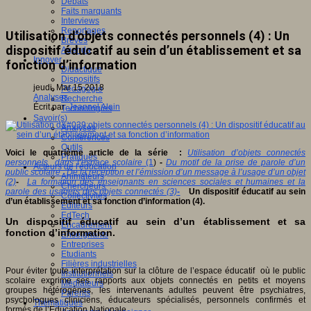
Débats
Faits marquants
Interviews
Reportages
Utilisation d'objets connectés personnels (4) : Un
Brèves
dispositif éducatif au sein d’un établissement et sa
Agenda
Innover
fonction d’information
Didactique
Dispositifs
jeudi, Mar 15 2018
Pédagogie
Analyses
Recherche
Écrit par
Jeannel Alain
Technologies
Savoir(s)
Analyses
Conférences
Outils
Voici le quatrième article de la série :
Utilisation d’objets connectés
Pratiques
personnels dans l’espace scolaire
(1
)
-
Du motif de la prise de parole d’un
Acteurs de l'éducation
public scolaire : De la réception et l’émission d’un message à l’usage d’un objet
Animateurs
(2)
-
La formation des enseignants en sciences sociales et humaines et la
Chercheurs
parole des usagers des objets connectés (3)
-
Un dispositif éducatif au sein
Collectivités
d’un établissement et sa fonction d’information (4).
Editeurs
EdTech
Un dispositif éducatif au sein d’un établissement et sa
Encadrement
fonction d’information.
Enseignants
Entreprises
Etudiants
Filières industrielles
Pour éviter toute interprétation sur la clôture de l’espace éducatif où le public
Institutionnels
scolaire exprime ses rapports aux objets connectés en petits et moyens
Médiateurs
groupes hétérogènes, les intervenants adultes peuvent être psychiatres,
Parents
psychologues cliniciens, éducateurs spécialisés, personnels confirmés et
Thématiques
formés de l’Education Nationale.