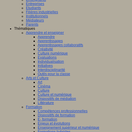
Entreprises
Etudiants
Filières industrielles
Institutionnels
Médiateurs
Parents
Thématiques
Apprendre et enseigner
Apprendre
Apprentissages
Apprentissages collaboratifs
Créativité
Culture numérique
Evaluations
Individualisation
Initiatives
Interdisciplinarité
Outils pour la classe
Arts et Culture
Art
Cinéma
Culture
Culture et numérique
Dispositifs de médiation
Littérature
Formation
Compétences professionnelles
Dispositifs de formation
E- formation
Enjeux et évolutions
Enseignement supérieur et numérique
Formations hybrides