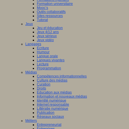
Formation universitaire
Mooc’s
Outils collaboratifs
Sites ressources
Tutorat
Jeux
Jeu et éducation
Jeux 4/12 ans
Jeux sérieux
Jeux vidéo
Langages
Ecriture
Humour
Langue orale
Langues vivantes
Lecture
Programmation
Médias
Compétences informationnelles
Culture des médias
Curation
Droits
Education aux médias
Information et nouveaux médias
Identité numérique
Internet responsable
Littératie numérique
Publication
Réseaux sociaux
Métiers
Entrepreneuriat
Entreprises