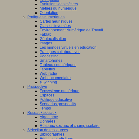
Evolutions des métiers
Métiers du numérique
Orientation
Pratiques numériques
Cartes heuristiques
Classes inversées
Environnement Numérique de Travail
Fablab
Géolocalisation
Images
Les mondes virtuels en éducation
Pratiques collaboratives
Podcasting
Smartphones
Tableaux numériques
Tablettes
Web radio
Webdocumentaire
eTwinning
Prospective
Ecosystème numérique
Espaces
Politique éducative
Scénarios prospectifs
Temps
Réseaux sociaux
Algorithme
Données
Réseaux sociaux et champ scolaire
Sélection de ressources
Bibliographies
Education artistique