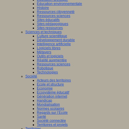
Education environnementale
Histoire
Ressources citoyenneté
Ressources sciences
Sites éducatifs
Sites pédagogiques
Sites ressources
Sciences et techniques
Culture scientifique
Développement durable
Intelligence artificielle
Logiciels libres
Métavers
Outils et logiciels
Réalité augmentée
Ressources sciences
Robotique
Technologies
Société
Acteurs des territoires
Ecole et structure
Economie
Ecosystème éducatif
Génération internet
Handicap
Mondialisation
Normes scolaires
Regards sur l’Ecole
Santé
Société connectée
Territoires et projets
Territoires