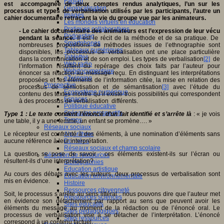
Fablab
est accompagnée de deux comptes rendus analytiques, l’un sur les
Géolocalisation
processus et types de verbalisation utilisés par les participants, l’autre un
Images
cahier documentaire retraçant la vie du groupe vue par les animateurs.
Les mondes virtuels en éducation
Pratiques collaboratives
- Le cahier documentaire des animateurs est l’expression de leur vécu
Podcasting
pendant la séance.
Il est le récit de la méthode et de sa pratique. De
Smartphones
nombreuses propositions de méthodes issues de l’ethnographie sont
Tableaux numériques
disponibles, les processus de verbalisation ont une place particulière
Tablettes
dans la communication et de son emploi. Les types de verbalisation
[2]
de
Web radio
l’information résultent du repérage des choix faits par l’auteur pour
Webdocumentaire
énoncer sa réaction au message reçu. En distinguant les interprétations
eTwinning
proposées et les éléments de l’information citée, la mise en relation des
Prospective
processus de sémiotisation et de sémantisation
[3]
avec l’étude du
Ecosystème numérique
contenu des textes montre qu’il existe trois possibilités qui correspondent
Espaces
à des processus de verbalisation différents.
Politique éducative
Scénarios prospectifs
Type 1 : Le texte contient l’énoncé d’un fait identifié et s’arrête là
: « je vois
Temps
une table, il y a une femme, un enfant se promène…. »
Réseaux sociaux
Le récepteur est confronté à des éléments, à une nomination d’éléments sans
Algorithme
aucune référence à leur interprétation.
Données
Réseaux sociaux et champ scolaire
La question se pose de savoir : ces éléments existent-ils sur l’écran ou
Sélection de ressources
résultent-ils d’une interprétation?
Bibliographies
Education artistique
Au cours des débats avec les auteurs, deux processus de verbalisation sont
Education environnementale
mis en évidence.
Histoire
Ressources citoyenneté
Soit, le processus s’arrête au sens littéral : nous pouvons dire que l’auteur met
Ressources sciences
en évidence son détachement par rapport au sens que peuvent avoir les
Sites éducatifs
éléments du message au moment de la rédaction ou de l’énoncé oral. Le
Sites pédagogiques
processus de verbalisation vise à se détacher de l’interprétation. L’énoncé
Sites ressources
correspond à un contenu factuel.