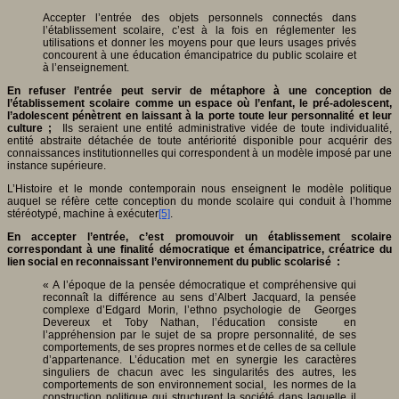
Accepter l’entrée des objets personnels connectés dans
l’établissement scolaire, c’est à la fois en réglementer les
utilisations et donner les moyens pour que leurs usages privés
concourent à une éducation émancipatrice du public scolaire et
à l’enseignement.
En refuser l’entrée peut servir de métaphore à une conception de
l’établissement scolaire comme un espace où l’enfant, le pré-adolescent,
l’adolescent pénètrent en laissant à la porte toute leur personnalité et leur
culture ;
Ils seraient une entité administrative vidée de toute individualité,
entité abstraite détachée de toute antériorité disponible pour acquérir des
connaissances institutionnelles qui correspondent à un modèle imposé par une
instance supérieure.
L’Histoire et le monde contemporain nous enseignent le modèle politique
auquel se réfère cette conception du monde scolaire qui conduit à l’homme
stéréotypé, machine à exécuter
[5]
.
En accepter l’entrée, c’est promouvoir un établissement scolaire
correspondant à une finalité démocratique et émancipatrice, créatrice du
lien social en reconnaissant l’environnement du public scolarisé :
« A l’époque de la pensée démocratique et compréhensive qui
reconnaît la différence au sens d’Albert Jacquard, la pensée
complexe d’Edgard Morin, l’ethno psychologie de Georges
Devereux et Toby Nathan, l’éducation consiste en
l’appréhension par le sujet de sa propre personnalité, de ses
comportements, de ses propres normes et de celles de sa cellule
d’appartenance. L’éducation met en synergie les caractères
singuliers de chacun avec les singularités des autres, les
comportements de son environnement social, les normes de la
construction politique qui structurent la société dans laquelle il