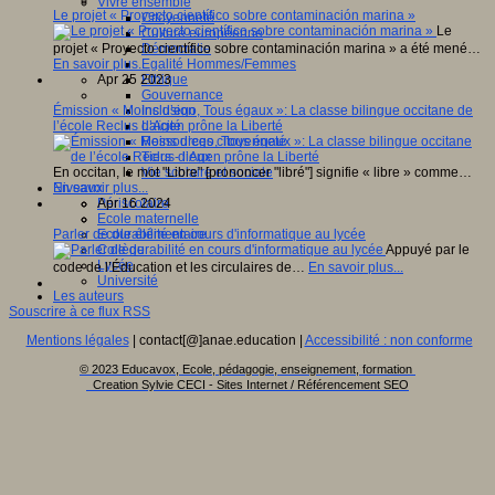
Vivre ensemble
Le projet « Proyecto científico sobre contaminación marina »
Citoyenneté
Le
Culture européenne
Démocratie
projet « Proyecto científico sobre contaminación marina » a été mené…
Egalité Hommes/Femmes
En savoir plus...
Ethique
Apr 25 2023
Gouvernance
Inclusion
Émission « Moins d’ego, Tous égaux »: La classe bilingue occitane de
Laïcité
l’école Reclus d’Agen prône la Liberté
Ressources citoyenneté
Tiers - lieux
Vie scolaire et sociale
En occitan, le mot "Libre" [prononcer "libré"] signifie « libre » comme…
Niveaux
En savoir plus...
Périscolaire
Apr 16 2024
Ecole maternelle
Ecole élémentaire
Parler de durabilité en cours d'informatique au lycée
Collège
Appuyé par le
Lycée
code de l’Éducation et les circulaires de…
En savoir plus...
Université
Les auteurs
Souscrire à ce flux RSS
Mentions légales
| contact[@]anae.education |
Accessibilité : non conforme
© 2023 Educavox, Ecole, pédagogie, enseignement, formation
Creation Sylvie CECI - Sites Internet / Référencement SEO