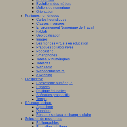
Evolutions des métiers
Métiers du numérique
Orientation
Pratiques numériques
Cartes heuristiques
Classes inversées
Environnement Numérique de Travail
Fablab
Géolocalisation
Images
Les mondes virtuels en éducation
Pratiques collaboratives
Podcasting
Smartphones
Tableaux numériques
Tablettes
Web radio
Webdocumentaire
eTwinning
Prospective
Ecosystème numérique
Espaces
Politique éducative
Scénarios prospectifs
Temps
Réseaux sociaux
Algorithme
Données
Réseaux sociaux et champ scolaire
Sélection de ressources
Bibliographies
Education artistique