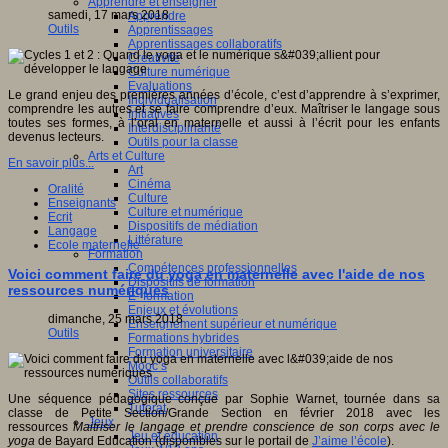
Apprendre et enseigner
samedi, 17 mars 2018
Apprendre
Outils
Apprentissages
Apprentissages collaboratifs
Créativité
Culture numérique
Evaluations
Le grand enjeu des premières années d’école, c’est d’apprendre à s’exprimer,
Individualisation
comprendre les autres et se faire comprendre d’eux. Maîtriser le langage sous
Initiatives
toutes ses formes, à l’oral en maternelle et aussi à l’écrit pour les enfants
Interdisciplinarité
devenus lecteurs.
Outils pour la classe
Arts et Culture
En savoir plus...
Art
Cinéma
Oralité
Culture
Enseignants
Culture et numérique
Ecrit
Dispositifs de médiation
Langage
Littérature
Ecole maternelle
Formation
Compétences professionnelles
Voici comment faire du yoga en maternelle avec l'aide de nos
Dispositifs de formation
ressources numériques
E- formation
Enjeux et évolutions
dimanche, 25 mars 2018
Enseignement supérieur et numérique
Outils
Formations hybrides
Formation universitaire
Mooc’s
Outils collaboratifs
Sites ressources
Une séquence pédagogique conçue par Sophie Warnet, tournée dans sa
Tutorat
classe de Petite Section/Grande Section en février 2018 avec les
Jeux
ressources
Maitriser le langage et prendre conscience de son corps avec le
Jeu et éducation
yoga
de Bayard Education (disponibles sur le portail de
J’aime l’école
).