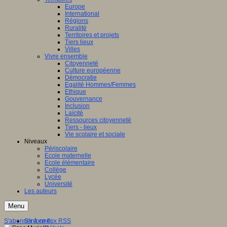
Europe
International
Régions
Ruralité
Territoires et projets
Tiers lieux
Villes
Vivre ensemble
Citoyenneté
Culture européenne
Démocratie
Egalité Hommes/Femmes
Ethique
Gouvernance
Inclusion
Laïcité
Ressources citoyenneté
Tiers - lieux
Vie scolaire et sociale
Niveaux
Périscolaire
Ecole maternelle
Ecole élémentaire
Collège
Lycée
Université
Les auteurs
Menu
S'abonner à ce flux RSS
S'informer