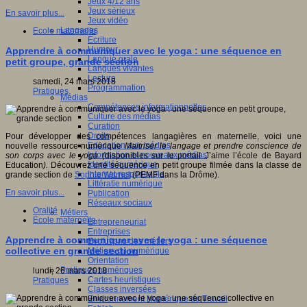
Jeux 4/12 ans
Jeux sérieux
En savoir plus...
Jeux vidéo
Langages
Ecole maternelle
Ecriture
Humour
Apprendre à communiquer avec le yoga : une séquence en
Langue orale
petit groupe, grande section
Langues vivantes
Lecture
samedi, 24 mars 2018
Programmation
Pratiques
Médias
Compétences informationnelles
Culture des médias
Curation
Droits
Pour développer des compétences langagières en maternelle, voici une
Education aux médias
nouvelle ressource numérique
Maitriser le langage et prendre conscience de
Information et nouveaux médias
son corps avec le yoga (
disponibles sur le portail J’aime l’école de Bayard
Identité numérique
Education
).
Découvrez une séquence en petit groupe filmée dans la classe de
Internet responsable
grande section de
Sophie Warnet
(PEMF dans la Drôme).
Littératie numérique
En savoir plus...
Publication
Réseaux sociaux
Oralité
Métiers
Ecole maternelle
Entrepreneuriat
Entreprises
Apprendre à communiquer avec le yoga : une séquence
Evolutions des métiers
collective en grande section
Métiers du numérique
Orientation
Pratiques numériques
lundi, 26 mars 2018
Cartes heuristiques
Pratiques
Classes inversées
Environnement Numérique de Travail