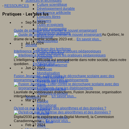
Sciences et techniques
Culture scientifique
-
RESSOURCES
Développement durable
Intelligence artificielle
Pratiques - Les plus lus
Logiciels libres
Métavers
Sep 04 2023
Outils et logiciels
Réalité augmentée
Guide de pratique pour orienter le nouvel enseignant
Ressources sciences
Au Québec, le
Robotique
drame de la rentrée scolaire 2023 est…
En savoir plus...
Technologies
Jul 15 2024
Société
Acteurs des territoires
Intelligence artificielle dans les pratiques pédagogiques
Ecole et structure
Economie
L’intelligence artificielle est omniprésente dans notre société, dans notre
Ecosystème éducatif
quotidien…
En savoir plus...
Génération internet
Jun 23 2023
Handicap
Mondialisation
Fusion Jeunesse : Lutter contre le décrochage scolaire avec des
Normes scolaires
programmes innovants dans les établissements
Regards sur l’Ecole
Santé
Société connectée
Lauréate de nombreuses distinctions, Fusion Jeunesse, organisation
Territoires et projets
internationale, a pour…
En savoir plus...
Territoires
Mar 23 2023
Europe
International
Qu'est-ce que la maitrise des algorithmes et des données ?
Régions
Ruralité
Digital2030 (une expérience de Digital Moment), la Commission
Territoires et projets
Canadienne pour…
En savoir plus...
Tiers lieux
Feb 27 2024
Villes