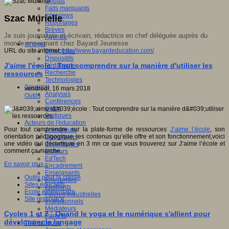
Débats
Faits marquants
Interviews
Szac Murielle
Reportages
Brèves
Je suis journaliste et écrivain, rédactrice en chef déléguée auprès du
Agenda
monde enseignant chez Bayard Jeunesse
Innover
URL du site internet:
http://www.bayardeducation.com/
Didactique
Dispositifs
J'aime l'école : Tout comprendre sur la manière d'utiliser les
Pédagogie
Recherche
ressources
Technologies
Savoir(s)
vendredi, 16 mars 2018
Analyses
Outils
Conférences
Outils
Pratiques
Acteurs de l'éducation
Pour tout comprendre sur la plate-forme de ressources
J’aime l’école
, son
Animateurs
orientation pédagogique, les contenus qu’elle offre et son fonctionnement,voici
Chercheurs
une vidéo qui décortique en 3 mn ce que vous trouverez sur J’aime l’école et
Collectivités
comment ça marche.
Editeurs
EdTech
En savoir plus...
Encadrement
Enseignants
Outils pour la classe
Entreprises
Sites éducatifs
Etudiants
Ecole élémentaire
Filières industrielles
Site ressource
Institutionnels
Médiateurs
Cycles 1 et 2 : Quand le yoga et le numérique s'allient pour
Parents
développer le langage
Thématiques