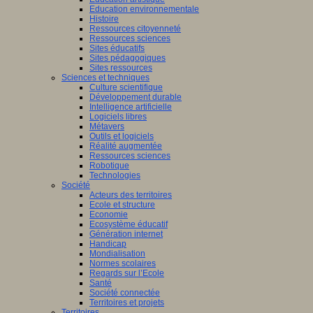
Education environnementale
Histoire
Ressources citoyenneté
Ressources sciences
Sites éducatifs
Sites pédagogiques
Sites ressources
Sciences et techniques
Culture scientifique
Développement durable
Intelligence artificielle
Logiciels libres
Métavers
Outils et logiciels
Réalité augmentée
Ressources sciences
Robotique
Technologies
Société
Acteurs des territoires
Ecole et structure
Economie
Ecosystème éducatif
Génération internet
Handicap
Mondialisation
Normes scolaires
Regards sur l’Ecole
Santé
Société connectée
Territoires et projets
Territoires