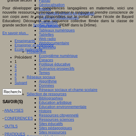
Fablab
Géolocalisation
Pour développer des compétences langagières en maternelle, voici une
Images
nouvelle ressource numérique
Maitriser le langage et prendre conscience de
Les mondes virtuels en éducation
son corps avec le yoga (
disponibles sur le portail J’aime l’école de Bayard
Pratiques collaboratives
Education
).
Découvrez une séquence collective filmée dans la classe de
Podcasting
grande section de
Sophie Warnet
(PEMF dans la Drôme).
Smartphones
Tableaux numériques
En savoir plus...
Tablettes
Web radio
Enseignants
Webdocumentaire
Enseigner et apprendre
eTwinning
Ecole maternelle
Prospective
Ecosystème numérique
Précédent
Espaces
1
Politique éducative
2
Scénarios prospectifs
3
Temps
4
Réseaux sociaux
5
Algorithme
Suivant
Données
Réseaux sociaux et champ scolaire
Sélection de ressources
Bibliographies
SAVOIR(S)
Education artistique
Education environnementale
-
ANALYSES
Histoire
Ressources citoyenneté
-
CONFERENCES
Ressources sciences
Sites éducatifs
-
OUTILS
Sites pédagogiques
Sites ressources
-
PRATIQUES