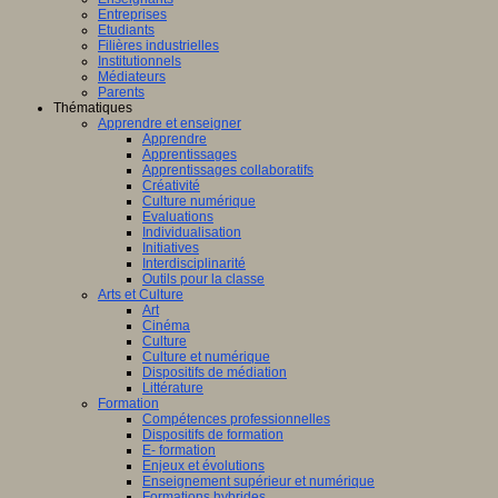
Entreprises
Etudiants
Filières industrielles
Institutionnels
Médiateurs
Parents
Thématiques
Apprendre et enseigner
Apprendre
Apprentissages
Apprentissages collaboratifs
Créativité
Culture numérique
Evaluations
Individualisation
Initiatives
Interdisciplinarité
Outils pour la classe
Arts et Culture
Art
Cinéma
Culture
Culture et numérique
Dispositifs de médiation
Littérature
Formation
Compétences professionnelles
Dispositifs de formation
E- formation
Enjeux et évolutions
Enseignement supérieur et numérique
Formations hybrides