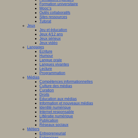
Formation universitaire
Mooc’s
Outils collaboratifs
Sites ressources
Tutorat
Jeux
Jeu et éducation
Jeux 4/12 ans
Jeux sérieux
Jeux vidéo
Langages
Ecriture
Humour
Langue orale
Langues vivantes
Lecture
Programmation
Médias
Compétences informationnelles
Culture des médias
Curation
Droits
Education aux médias
Information et nouveaux médias
Identité numérique
Internet responsable
Littératie numérique
Publication
Réseaux sociaux
Métiers
Entrepreneuriat
Entreprises